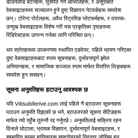
डाउनलोड बटनहरू, घुसपैठ गर्ने ओभरलेहरू, र असुरक्षित
वेबसाइटहरूमा सञ्चालन हुने दुष्ट विज्ञापन नेटवर्कहरू समावेश
छन्। टोरेन्ट पोर्टलहरू, अवैध स्ट्रिमिङ प्लेटफर्महरू, र वयस्क-
उन्मुख वेबसाइटहरू विशेष गरी यस प्रकृतिका पृष्ठहरूमा
रिडिरेक्टहरू उत्पन्न गर्नका लागि परिचित छन्।
थप स्रोतहरूमा उपकरणमा स्थापित एडवेयर, पहिले भ्रमण गरिएका
दुष्ट वेबसाइटहरूबाट स्पाम सूचनाहरू, दुर्भावनापूर्ण इमेल
अभियानहरू, र सामाजिक सञ्जाल स्पाम मार्फत वितरित लिङ्कहरू
समावेश हुन सक्छन्।
सूचना अनुमतिहरू हटाउनु आवश्यक छ
यदि Vitisubiferive.com लाई पहिले नै ब्राउजर सूचनाहरू
पठाउन अनुमति दिइएको छ भने, ब्राउजरको सूचना सेटिङहरू
मार्फत त्यो पहुँच तुरुन्तै रद्द गर्नुपर्छ। अनुमतिलाई सक्रिय रहन
दिनाले घोटाला, भ्रामक विज्ञापन, दुर्भावनापूर्ण वेबसाइटहरू, र
सम्भावित रूपमा हानिकारक सफ्टवेयरको निरन्तर जोखिम हुन