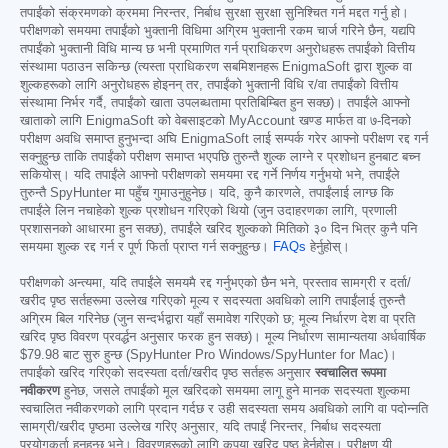
तपाईंको संक्रमणको क्रममा निरन्तर, निर्बाध सुरक्षा सुरक्षा सुनिश्चित गर्न मद्दत गर्नु हो।
परीक्षणको समयमा तपाईंको भुक्तानी विधिमा अग्रिम भुक्तानी रकम चार्ज गरिने छैन, यद्यपि
तपाईंको भुक्तानी विधि मान्य छ भनी प्रमाणित गर्न प्राधिकरण अनुरोधहरू तपाईंको वित्तीय
संस्थामा पठाउन सकिन्छ (त्यस्ता प्राधिकरण सबमिशनहरू EnigmaSoft द्वारा शुल्क वा
शुल्कहरूको लागि अनुरोधहरू होइनन् तर, तपाईंको भुक्तानी विधि र/वा तपाईंको वित्तीय
संस्थामा निर्भर गर्दै, तपाईंको खाता उपलब्धतामा प्रतिबिम्बित हुन सक्छ)। तपाईंले आफ्नो
खाताको लागि EnigmaSoft को वेबसाइटको MyAccount खण्ड मार्फत वा ७-दिनको
परीक्षण अवधि समाप्त हुनुभन्दा अघि EnigmaSoft लाई सम्पर्क गरेर आफ्नो परीक्षण रद्द गर्न
सक्नुहुन्छ ताकि तपाईंको परीक्षण समाप्त भएपछि तुरुन्तै शुल्क लाग्ने र प्रशोधन हुनबाट बच्न
सकियोस्। यदि तपाईंले आफ्नो परीक्षणको समयमा रद्द गर्ने निर्णय गर्नुभयो भने, तपाईंले
तुरुन्तै SpyHunter मा पहुँच गुमाउनुहुनेछ। यदि, कुनै कारणले, तपाईंलाई लाग्छ कि
तपाईंले लिन नचाहेको शुल्क प्रशोधन गरिएको थियो (जुन उदाहरणका लागि, प्रणाली
प्रशासनको आधारमा हुन सक्छ), तपाईंले खरिद शुल्कको मितिको ३० दिन भित्र कुनै पनि
समयमा शुल्क रद्द गर्न र पूर्ण फिर्ता प्राप्त गर्न सक्नुहुन्छ।
FAQs
हेर्नुहोस्।
परीक्षणको अन्त्यमा, यदि तपाईंले समयमै रद्द गर्नुभएको छैन भने, प्रस्ताव सामग्री र दर्ता/
खरीद पृष्ठ सर्तहरूमा उल्लेख गरिएको मूल्य र सदस्यता अवधिको लागि तपाईंलाई तुरुन्तै
अग्रिम बिल गरिनेछ (जुन सन्दर्भद्वारा यहाँ समावेश गरिएको छ; मूल्य निर्धारण देश वा प्रति
खरिद पृष्ठ विवरण प्रवर्द्धन अनुसार फरक हुन सक्छ)। मूल्य निर्धारण सामान्यतया अर्धवार्षिक
$79.98
बाट सुरु हुन्छ (SpyHunter Pro Windows/SpyHunter for Mac)।
तपाईंको खरिद गरिएको सदस्यता दर्ता/खरीद पृष्ठ सर्तहरू अनुसार
स्वचालित रूपमा
नवीकरण
हुनेछ, जसले तपाईंको मूल खरिदको समयमा लागू हुने मानक सदस्यता शुल्कमा
स्वचालित नवीकरणको लागि प्रदान गर्दछ र उही सदस्यता समय अवधिको लागि वा पदोन्नति
सामग्री/खरीद पृष्ठमा उल्लेख गरिए अनुसार, यदि तपाईं निरन्तर, निर्बाध सदस्यता
प्रयोगकर्ता हुनुहुन्छ भने। विवरणहरूको लागि कृपया खरिद पृष्ठ हेर्नुहोस्। परीक्षण यी