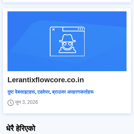
Lerantixflowcore.co.in
दुष्ट वेबसाइटहरू
,
एडवेयर
,
ब्राउजर अपहरणकर्ताहरू
जुन 3, 2026
धेरै हेरिएको