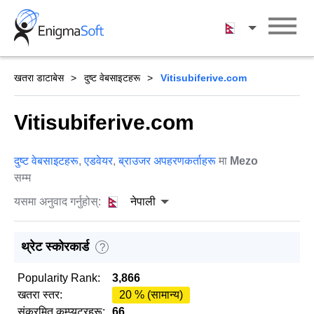
Skip
to
नेपाली
content
खतरा डाटाबेस
दुष्ट वेबसाइटहरू
Vitisubiferive.com
Vitisubiferive.com
दुष्ट वेबसाइटहरू
,
एडवेयर
,
ब्राउजर अपहरणकर्ताहरू
मा
Mezo
सम्म
यसमा अनुवाद गर्नुहोस्:
नेपाली
थ्रेट स्कोरकार्ड
?
Popularity Rank:
3,866
खतरा स्तर:
20 % (सामान्य)
संक्रमित कम्प्युटरहरू:
66