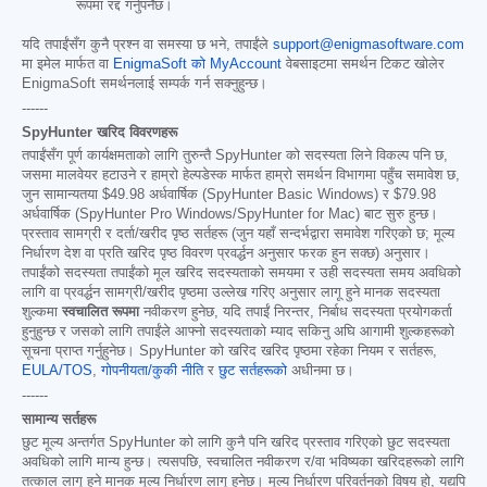
रूपमा रद्द गर्नुपर्नेछ।
यदि तपाईंसँग कुनै प्रश्न वा समस्या छ भने, तपाईंले
support@enigmasoftware.com
मा इमेल मार्फत वा
EnigmaSoft को MyAccount
वेबसाइटमा समर्थन टिकट खोलेर
EnigmaSoft समर्थनलाई सम्पर्क गर्न सक्नुहुन्छ।
------
SpyHunter खरिद विवरणहरू
तपाईंसँग पूर्ण कार्यक्षमताको लागि तुरुन्तै SpyHunter को सदस्यता लिने विकल्प पनि छ,
जसमा मालवेयर हटाउने र हाम्रो हेल्पडेस्क मार्फत हाम्रो समर्थन विभागमा पहुँच समावेश छ,
जुन सामान्यतया
$49.98
अर्धवार्षिक (SpyHunter Basic Windows) र
$79.98
अर्धवार्षिक (SpyHunter Pro Windows/SpyHunter for Mac) बाट सुरु हुन्छ।
प्रस्ताव सामग्री र दर्ता/खरीद पृष्ठ सर्तहरू (जुन यहाँ सन्दर्भद्वारा समावेश गरिएको छ; मूल्य
निर्धारण देश वा प्रति खरिद पृष्ठ विवरण प्रवर्द्धन अनुसार फरक हुन सक्छ) अनुसार।
तपाईंको सदस्यता तपाईंको मूल खरिद सदस्यताको समयमा र उही सदस्यता समय अवधिको
लागि वा प्रवर्द्धन सामग्री/खरीद पृष्ठमा उल्लेख गरिए अनुसार लागू हुने मानक सदस्यता
शुल्कमा
स्वचालित रूपमा
नवीकरण हुनेछ, यदि तपाईं निरन्तर, निर्बाध सदस्यता प्रयोगकर्ता
हुनुहुन्छ र जसको लागि तपाईंले आफ्नो सदस्यताको म्याद सकिनु अघि आगामी शुल्कहरूको
सूचना प्राप्त गर्नुहुनेछ। SpyHunter को खरिद खरिद पृष्ठमा रहेका नियम र सर्तहरू,
EULA/TOS
,
गोपनीयता/कुकी नीति
र
छुट सर्तहरूको
अधीनमा छ।
------
सामान्य सर्तहरू
छुट मूल्य अन्तर्गत SpyHunter को लागि कुनै पनि खरिद प्रस्ताव गरिएको छुट सदस्यता
अवधिको लागि मान्य हुन्छ। त्यसपछि, स्वचालित नवीकरण र/वा भविष्यका खरिदहरूको लागि
तत्काल लागू हुने मानक मूल्य निर्धारण लागू हुनेछ। मूल्य निर्धारण परिवर्तनको विषय हो, यद्यपि