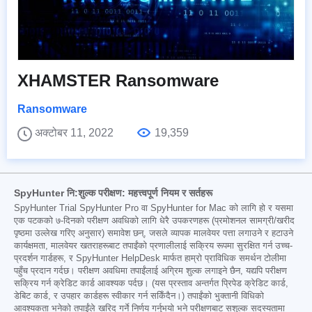
XHAMSTER Ransomware
Ransomware
अक्टोबर 11, 2022
19,359
SpyHunter नि:शुल्क परीक्षण: महत्त्वपूर्ण नियम र सर्तहरू
SpyHunter Trial SpyHunter Pro वा SpyHunter for Mac को लागि हो र यसमा
एक पटकको ७-दिनको परीक्षण अवधिको लागि धेरै उपकरणहरू (प्रमोशनल सामग्री/खरीद
पृष्ठमा उल्लेख गरिए अनुसार) समावेश छन्, जसले व्यापक मालवेयर पत्ता लगाउने र हटाउने
कार्यक्षमता, मालवेयर खतराहरूबाट तपाईंको प्रणालीलाई सक्रिय रूपमा सुरक्षित गर्न उच्च-
प्रदर्शन गार्डहरू, र SpyHunter HelpDesk मार्फत हाम्रो प्राविधिक समर्थन टोलीमा
पहुँच प्रदान गर्दछ। परीक्षण अवधिमा तपाईंलाई अग्रिम शुल्क लगाइने छैन, यद्यपि परीक्षण
सक्रिय गर्न क्रेडिट कार्ड आवश्यक पर्दछ। (यस प्रस्ताव अन्तर्गत प्रिपेड क्रेडिट कार्ड,
डेबिट कार्ड, र उपहार कार्डहरू स्वीकार गर्न सकिँदैन।) तपाईंको भुक्तानी विधिको
आवश्यकता भनेको तपाईंले खरिद गर्ने निर्णय गर्नुभयो भने परीक्षणबाट सशुल्क सदस्यतामा