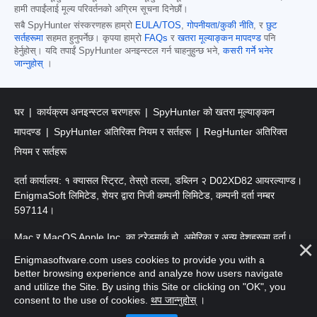
हामी तपाईंलाई मूल्य परिवर्तनको अग्रिम सूचना दिनेछौं।
सबै SpyHunter संस्करणहरू हाम्रो
EULA/TOS
,
गोपनीयता/कुकी नीति
, र
छुट
सर्तहरूमा
सहमत हुनुपर्नेछ। कृपया हाम्रो
FAQs
र
खतरा मूल्याङ्कन मापदण्ड
पनि
हेर्नुहोस्। यदि तपाईं SpyHunter अनइन्स्टल गर्न चाहनुहुन्छ भने,
कसरी गर्ने भनेर
जान्नुहोस्
।
घर
कार्यक्रम अनइन्स्टल चरणहरू
SpyHunter को खतरा मूल्याङ्कन
मापदण्ड
SpyHunter अतिरिक्त नियम र सर्तहरू
RegHunter अतिरिक्त
नियम र सर्तहरू
दर्ता कार्यालय: १ क्यासल स्ट्रिट, तेस्रो तल्ला, डब्लिन २ D02XD82 आयरल्याण्ड।
EnigmaSoft लिमिटेड, शेयर द्वारा निजी कम्पनी लिमिटेड, कम्पनी दर्ता नम्बर
597114।
Mac र MacOS Apple Inc. का ट्रेडमार्क हो, अमेरिका र अन्य देशहरूमा दर्ता।
Enigmasoftware.com uses cookies to provide you with a
प्रतिलिपि अधिकार 2016-
2026
। EnigmaSoft Ltd. सर्वाधिकार सुरक्षित।
better browsing experience and analyze how users navigate
and utilize the Site. By using this Site or clicking on "OK", you
consent to the use of cookies.
थप जान्नुहोस्
।