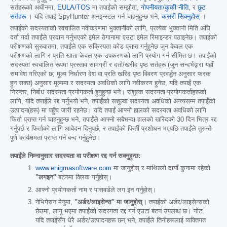
सर्तहरूको अधीनमा,
EULA/TOS
मा तपाईंको सम्झौता,
गोपनीयता/कुकी नीति
, र
छुट
सर्तहरू
। यदि तपाईं SpyHunter अनइन्स्टल गर्न चाहनुहुन्छ भने,
कसरी सिक्नुहोस्
।
तपाईंको सदस्यताको स्वचालित नवीकरणमा भुक्तानीको लागि, प्रत्येक भुक्तानी मिति अघि
दर्ता गर्दा तपाईंले प्रदान गर्नुभएको इमेल ठेगानामा एउटा इमेल रिमाइन्डर पठाइनेछ। तपाईंको
परीक्षणको सुरुवातमा, तपाईंले एक सक्रियता कोड प्राप्त गर्नुहुनेछ जुन केवल एक
परीक्षणको लागि र प्रति खाता केवल एक उपकरणको लागि प्रयोग गर्न सीमित छ। तपाईंको
सदस्यता स्वचालित रूपमा प्रस्ताव सामग्री र दर्ता/खरीद पृष्ठ सर्तहरू (जुन सन्दर्भद्वारा यहाँ
समावेश गरिएको छ; मूल्य निर्धारण देश वा प्रति खरिद पृष्ठ विवरण प्रवर्द्धन अनुसार फरक
हुन सक्छ) अनुसार मूल्यमा र सदस्यता अवधिको लागि नवीकरण हुनेछ, यदि तपाईं एक
निरन्तर, निर्बाध सदस्यता प्रयोगकर्ता हुनुहुन्छ भने। सशुल्क सदस्यता प्रयोगकर्ताहरूको
लागि, यदि तपाईंले रद्द गर्नुभयो भने, तपाईंको सशुल्क सदस्यता अवधिको अन्त्यसम्म तपाईंको
उत्पादन(हरू) मा पहुँच जारी रहनेछ। यदि तपाईं आफ्नो हालको सदस्यता अवधिको लागि
फिर्ता प्राप्त गर्न चाहनुहुन्छ भने, तपाईंले आफ्नो सबैभन्दा हालको खरिदको 30 दिन भित्र रद्द
गर्नुपर्छ र फिर्ताको लागि आवेदन दिनुपर्छ, र तपाईंको फिर्ती प्रशोधन भएपछि तपाईंले तुरुन्तै
पूर्ण कार्यक्षमता प्राप्त गर्न बन्द गर्नुहुनेछ।
तपाईंले निम्नानुसार सदस्यता वा परीक्षण रद्द गर्न सक्नुहुन्छ:
www.enigmasoftware.com
मा जानुहोस् र माथिल्लो दायाँ कुनामा रहेको
"लगइन"
बटनमा क्लिक गर्नुहोस्।
आफ्नो प्रयोगकर्ता नाम र पासवर्डले लग इन गर्नुहोस्।
नेभिगेसन मेनुमा,
"अर्डर/लाइसेन्स" मा जानुहोस्।
तपाईंको अर्डर/लाइसेन्सको
छेउमा, लागू भएमा तपाईंको सदस्यता रद्द गर्न एउटा बटन उपलब्ध छ। नोट:
यदि तपाईंसँग धेरै अर्डर/उत्पादनहरू छन् भने, तपाईंले तिनीहरूलाई व्यक्तिगत