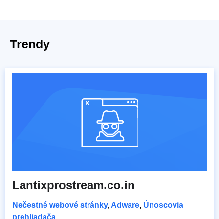
Trendy
Lantixprostream.co.in
Nečestné webové stránky
,
Adware
,
Únoscovia
prehliadača