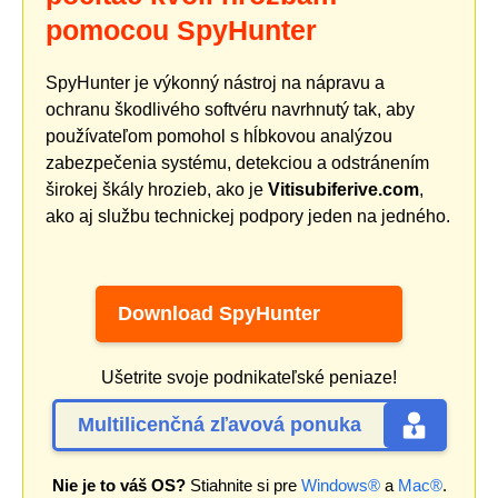
pomocou SpyHunter
SpyHunter je výkonný nástroj na nápravu a
ochranu škodlivého softvéru navrhnutý tak, aby
používateľom pomohol s hĺbkovou analýzou
zabezpečenia systému, detekciou a odstránením
širokej škály hrozieb, ako je
Vitisubiferive.com
,
ako aj službu technickej podpory jeden na jedného.
Download SpyHunter
Ušetrite svoje podnikateľské peniaze!
Multilicenčná zľavová ponuka
Nie je to váš OS?
Stiahnite si pre
Windows®
a
Mac®
.