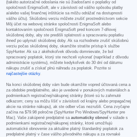
(takéto autorizačné odoslania nie sú žiadosťami o poplatky od
spoločnosti EnigmaSoft, ale v závislosti od vášho spôsobu platby
a/alebo vašej finančnej inštitúcie sa môžu odrážať na dostupnosti
vášho účtu). Skúšobnú verziu môžete zrušiť prostredníctvom sekcie
Môj účet na webovej stránke spoločnosti EnigmaSoft alebo
kontaktovaním spoločnosti EnigmaSoft pred koncom 7-dňovej
skúšobnej doby, aby ste predišli splatnosti a spracovaniu poplatku
ihneď po uplynutí skúšobnej doby. Ak sa rozhodnete zrušiť skúšobnú
verziu počas skúšobnej doby, okamžite stratíte prístup k službe
SpyHunter. Ak sa z akéhokoľvek dôvodu domnievate, že bol
spracovaný poplatok, ktorý ste nechceli vykonať (napríklad z dôvodu
administrácie systému), môžete kedykoľvek do 30 dní od dátumu
nákupu zrušiť a získať plnú náhradu za poplatok. Pozrite si
najčastejšie otázky
.
Na konci skúšobnej doby vám bude okamžite vopred účtovaná cena a
za obdobie predplatného, ako je uvedené v ponukových materiáloch a
podmienkach registračnej/nákupnej stránky (ktoré sú tu zahrnuté
odkazom; ceny sa môžu líšiť v závislosti od krajiny alebo propagačnej
akcie na stránke nákupu), ak ste odber včas nezrušili. Cena zvyčajne
začína na
$79.98
polročne (SpyHunter Pro Windows/SpyHunter pre
Mac). Vaše zakúpené predplatné sa
automaticky obnoví
v súlade s
podmienkami registračnej/nákupnej stránky, ktoré umožňujú
automatické obnovenie za aktuálne platný štandardný poplatok za
predplatné platný v čase vášho pôvodného nákupu a za rovnaké