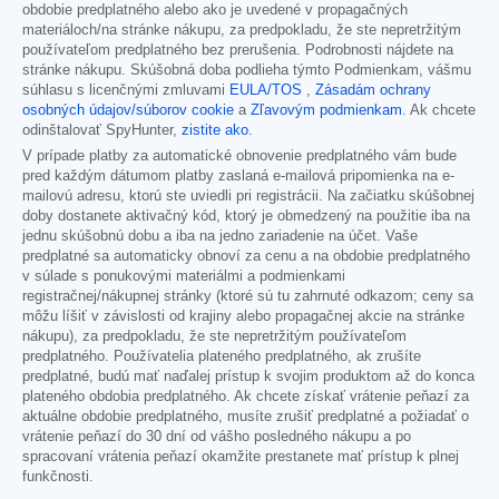
obdobie predplatného alebo ako je uvedené v propagačných
materiáloch/na stránke nákupu, za predpokladu, že ste nepretržitým
používateľom predplatného bez prerušenia. Podrobnosti nájdete na
stránke nákupu. Skúšobná doba podlieha týmto Podmienkam, vášmu
súhlasu s licenčnými zmluvami
EULA/TOS
,
Zásadám ochrany
osobných údajov/súborov cookie
a
Zľavovým podmienkam
. Ak chcete
odinštalovať SpyHunter,
zistite ako
.
V prípade platby za automatické obnovenie predplatného vám bude
pred každým dátumom platby zaslaná e-mailová pripomienka na e-
mailovú adresu, ktorú ste uviedli pri registrácii. Na začiatku skúšobnej
doby dostanete aktivačný kód, ktorý je obmedzený na použitie iba na
jednu skúšobnú dobu a iba na jedno zariadenie na účet. Vaše
predplatné sa automaticky obnoví za cenu a na obdobie predplatného
v súlade s ponukovými materiálmi a podmienkami
registračnej/nákupnej stránky (ktoré sú tu zahrnuté odkazom; ceny sa
môžu líšiť v závislosti od krajiny alebo propagačnej akcie na stránke
nákupu), za predpokladu, že ste nepretržitým používateľom
predplatného. Používatelia plateného predplatného, ak zrušíte
predplatné, budú mať naďalej prístup k svojim produktom až do konca
plateného obdobia predplatného. Ak chcete získať vrátenie peňazí za
aktuálne obdobie predplatného, musíte zrušiť predplatné a požiadať o
vrátenie peňazí do 30 dní od vášho posledného nákupu a po
spracovaní vrátenia peňazí okamžite prestanete mať prístup k plnej
funkčnosti.