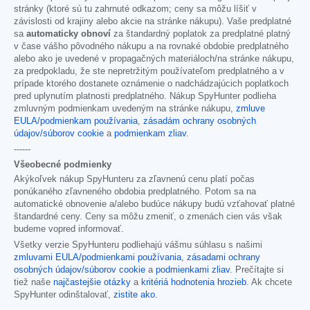
stránky (ktoré sú tu zahrnuté odkazom; ceny sa môžu líšiť v
závislosti od krajiny alebo akcie na stránke nákupu). Vaše predplatné
sa
automaticky obnoví
za štandardný poplatok za predplatné platný
v čase vášho pôvodného nákupu a na rovnaké obdobie predplatného
alebo ako je uvedené v propagačných materiáloch/na stránke nákupu,
za predpokladu, že ste nepretržitým používateľom predplatného a v
prípade ktorého dostanete oznámenie o nadchádzajúcich poplatkoch
pred uplynutím platnosti predplatného. Nákup SpyHunter podlieha
zmluvným podmienkam uvedeným na stránke nákupu,
zmluve
EULA/podmienkam používania
,
zásadám ochrany osobných
údajov/súborov cookie
a
podmienkam zliav
.
------
Všeobecné podmienky
Akýkoľvek nákup SpyHunteru za zľavnenú cenu platí počas
ponúkaného zľavneného obdobia predplatného. Potom sa na
automatické obnovenie a/alebo budúce nákupy budú vzťahovať platné
štandardné ceny. Ceny sa môžu zmeniť, o zmenách cien vás však
budeme vopred informovať.
Všetky verzie SpyHunteru podliehajú vášmu súhlasu s našimi
zmluvami EULA/podmienkami používania
,
zásadami ochrany
osobných údajov/súborov cookie
a
podmienkami zliav
. Prečítajte si
tiež naše
najčastejšie otázky
a
kritériá hodnotenia hrozieb
. Ak chcete
SpyHunter odinštalovať,
zistite ako
.