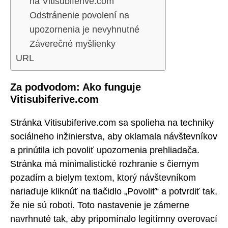
na Vitisubiferive.com
Odstránenie povolení na
upozornenia je nevyhnutné
Záverečné myšlienky
URL
Za podvodom: Ako funguje
Vitisubiferive.com
Stránka Vitisubiferive.com sa spolieha na techniky
sociálneho inžinierstva, aby oklamala návštevníkov
a prinútila ich povoliť upozornenia prehliadača.
Stránka má minimalistické rozhranie s čiernym
pozadím a bielym textom, ktorý návštevníkom
nariaďuje kliknúť na tlačidlo „Povoliť“ a potvrdiť tak,
že nie sú roboti. Toto nastavenie je zámerne
navrhnuté tak, aby pripomínalo legitímny overovací