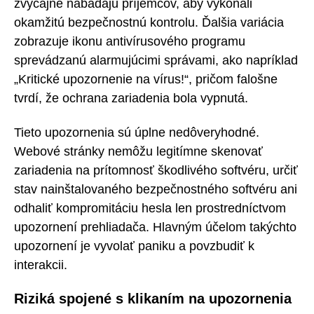
zvyčajne nabádajú príjemcov, aby vykonali
okamžitú bezpečnostnú kontrolu. Ďalšia variácia
zobrazuje ikonu antivírusového programu
sprevádzanú alarmujúcimi správami, ako napríklad
„Kritické upozornenie na vírus!“, pričom falošne
tvrdí, že ochrana zariadenia bola vypnutá.
Tieto upozornenia sú úplne nedôveryhodné.
Webové stránky nemôžu legitímne skenovať
zariadenia na prítomnosť škodlivého softvéru, určiť
stav nainštalovaného bezpečnostného softvéru ani
odhaliť kompromitáciu hesla len prostredníctvom
upozornení prehliadača. Hlavným účelom takýchto
upozornení je vyvolať paniku a povzbudiť k
interakcii.
Riziká spojené s klikaním na upozornenia