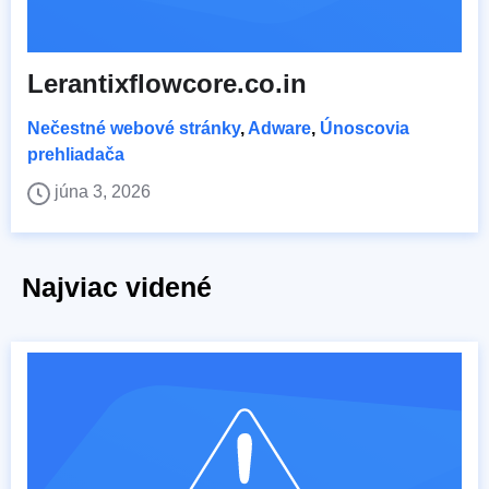
Lerantixflowcore.co.in
Nečestné webové stránky
,
Adware
,
Únoscovia
prehliadača
júna 3, 2026
Najviac videné