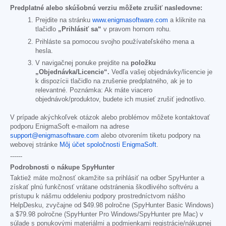
Predplatné alebo skúšobnú verziu môžete zrušiť nasledovne:
Prejdite na stránku
www.enigmasoftware.com
a kliknite na
tlačidlo
„Prihlásiť sa“
v pravom hornom rohu.
Prihláste sa pomocou svojho používateľského mena a
hesla.
V navigačnej ponuke prejdite na
položku
„Objednávka/Licencie“.
Vedľa vašej objednávky/licencie je
k dispozícii tlačidlo na zrušenie predplatného, ak je to
relevantné. Poznámka: Ak máte viacero
objednávok/produktov, budete ich musieť zrušiť jednotlivo.
V prípade akýchkoľvek otázok alebo problémov môžete kontaktovať
podporu EnigmaSoft e-mailom na adrese
support@enigmasoftware.com
alebo otvorením tiketu podpory na
webovej stránke
Môj účet spoločnosti EnigmaSoft
.
------
Podrobnosti o nákupe SpyHunter
Taktiež máte možnosť okamžite sa prihlásiť na odber SpyHunter a
získať plnú funkčnosť vrátane odstránenia škodlivého softvéru a
prístupu k nášmu oddeleniu podpory prostredníctvom nášho
HelpDesku, zvyčajne od
$49.98
polročne (SpyHunter Basic Windows)
a
$79.98
polročne (SpyHunter Pro Windows/SpyHunter pre Mac) v
súlade s ponukovými materiálmi a podmienkami registrácie/nákupnej