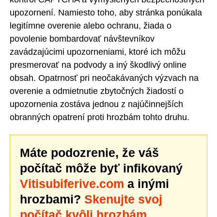
upozornení. Namiesto toho, aby stránka ponúkala
legitímne overenie alebo ochranu, žiada o
povolenie bombardovať návštevníkov
zavádzajúcimi upozorneniami, ktoré ich môžu
presmerovať na podvody a iný škodlivý online
obsah. Opatrnosť pri neočakávaných výzvach na
overenie a odmietnutie zbytočných žiadostí o
upozornenia zostáva jednou z najúčinnejších
obranných opatrení proti hrozbám tohto druhu.
Máte podozrenie, že váš
počítač môže byť infikovaný
Vitisubiferive.com
a inými
hrozbami?
Skenujte svoj
počítač kvôli hrozbám