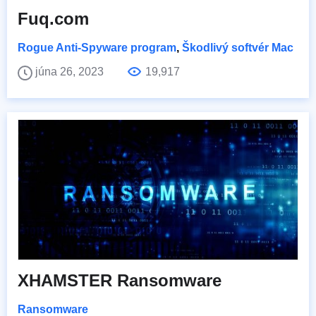
Fuq.com
Rogue Anti-Spyware program
,
Škodlivý softvér Mac
júna 26, 2023
19,917
XHAMSTER Ransomware
Ransomware