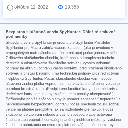
októbra 11, 2022
19,359
Bezplatná skúšobná verzia SpyHunter: Dôležité zmluvné
podmienky
Skúšobná verzia SpyHunter je určená pre SpyHunter Pro alebo
SpyHunter pre Mac a zahŕňa viacero zariadení (ako je uvedené v
propagačných materiáloch/na stránke nákupu) počas jednorazového
7-dňového skúšobného obdobia, ktoré ponúka komplexnú funkciu
detekcie a odstraňovania škodlivého softvéru, vysoko výkonné
ochrany na aktívnu ochranu vášho systému pred hrozbami škodlivého
softvéru a prístup k nášmu tímu technickej podpory prostredníctvom
HelpDesku SpyHunter. Počas skúšobného obdobia vám nebude
účtovaná žiadna platba vopred, hoci na aktiváciu skúšobnej verzie je
potrebná kreditná karta. (Predplatené kreditné karty, debetné karty a
darčekové karty nemusia byť v rámci tejto ponuky akceptované.)
Požiadavka na váš spôsob platby je pomôcť zabezpečiť nepretržitú a
neprerušovanú bezpečnostnú ochranu počas prechodu zo skúšobnej
verzie na platené predplatné, ak sa rozhodnete pre nákup. Počas
skúšobnej verzie vám nebude z vášho spôsobu platby účtovaná
žiadna platba vopred, hoci vašej finančnej inštitúcii môžu byť zaslané
žiadosti o autorizáciu na overenie platnosti vášho spôsobu platby