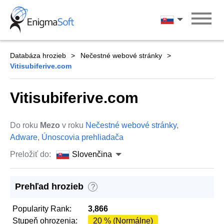
Skip
to
Slovenčina
content
Databáza hrozieb
Nečestné webové stránky
Vitisubiferive.com
Vitisubiferive.com
Do roku
Mezo
v roku
Nečestné webové stránky
,
Adware
,
Únoscovia prehliadača
Preložiť do:
Slovenčina
Prehľad hrozieb
?
Popularity Rank:
3,866
Stupeň ohrozenia:
20 % (Normálne)