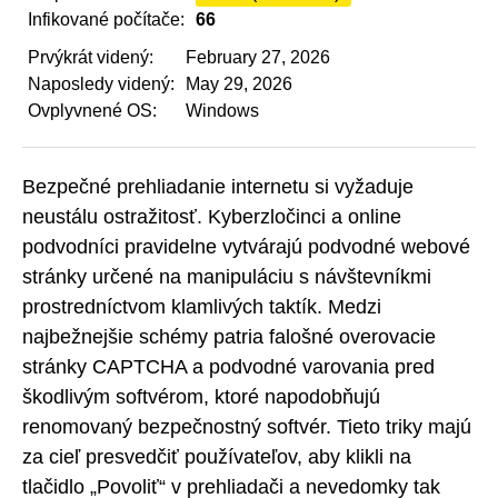
Infikované počítače:
66
Prvýkrát videný:
February 27, 2026
Naposledy videný:
May 29, 2026
Ovplyvnené OS:
Windows
Bezpečné prehliadanie internetu si vyžaduje
neustálu ostražitosť. Kyberzločinci a online
podvodníci pravidelne vytvárajú podvodné webové
stránky určené na manipuláciu s návštevníkmi
prostredníctvom klamlivých taktík. Medzi
najbežnejšie schémy patria falošné overovacie
stránky CAPTCHA a podvodné varovania pred
škodlivým softvérom, ktoré napodobňujú
renomovaný bezpečnostný softvér. Tieto triky majú
za cieľ presvedčiť používateľov, aby klikli na
tlačidlo „Povoliť“ v prehliadači a nevedomky tak