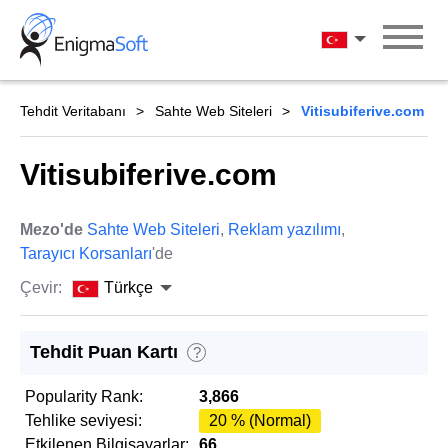
Skip
to
Türkçe
content
Tehdit Veritabanı
Sahte Web Siteleri
Vitisubiferive.com
Vitisubiferive.com
Mezo'de
Sahte Web Siteleri
,
Reklam yazılımı
,
Tarayıcı Korsanları
'de
Çevir:
Türkçe
Tehdit Puan Kartı
?
Popularity Rank:
3,866
Tehlike seviyesi:
20 % (Normal)
Etkilenen Bilgisayarlar:
66