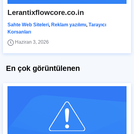
Lerantixflowcore.co.in
Sahte Web Siteleri
,
Reklam yazılımı
,
Tarayıcı
Korsanları
Haziran 3, 2026
En çok görüntülenen