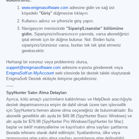
edebilirsiniz:
www.enigmasoftware.com
adresine gidin ve sağ üst
köşedeki
"Giriş"
düğmesine tıklayın.
Kullanıcı adınız ve şifrenizle giriş yapın.
Navigasyon menüsünde
"Sipariş/Lisanslar" bölümüne
gidin.
Siparişinizin/lisansınızın yanında, varsa aboneliğinizi
iptal etmek için bir düğme bulunur. Not: Birden fazla
siparişiniz/ürününüz varsa, bunları tek tek iptal etmeniz
gerekecektir.
Herhangi bir sorunuz veya probleminiz olursa,
support@enigmasoftware.com
adresine e-posta göndererek veya
EnigmaSoft'un MyAccount
web sitesinde bir destek talebi oluşturarak
EnigmaSoft Destek ekibiyle iletişime geçebilirsiniz.
------
SpyHunter Satın Alma Detayları
Ayrıca, kötü amaçlı yazılımların kaldırılması ve HelpDesk aracılığıyla
destek departmanımıza erişim de dahil olmak üzere tam işlevsellik
için SpyHunter'a hemen abone olma seçeneğiniz de bulunmaktadır. Bu
abonelik genellikle altı ayda bir
$49.98
(SpyHunter Basic Windows) ve
altı ayda bir
$79.98
(SpyHunter Pro Windows/SpyHunter for Mac)
başlar ve teklif materyallerine ve kayıt/satın alma sayfası şartlarına
(burada referans olarak dahil edilmiştir; fiyatlandırma, ülke veya
promosyona göre satın alma sayfası ayrıntılarına göre değişebilir)