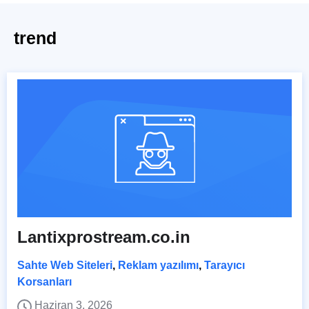
trend
Lantixprostream.co.in
Sahte Web Siteleri
,
Reklam yazılımı
,
Tarayıcı
Korsanları
Haziran 3, 2026