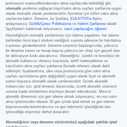
promosyon materyallerinde/satın alma sayfasında belirtildiği gibi
otomatik
yenileme sağlayan kayıt/satın alma sayfası şartlarına uygun
olarak otomatik olarak yenilenecektir. Ayrıntılar için lütfen satın alma
sayfasına bakın. Deneme, bu Şartlara,
EULA/TOS'a
ilişkin
anlaşmanıza,
Gizlilik/Çerez Politikasına
ve
İndirim Şartlarına
tabidir.
SpyHunter'ı kaldırmak istiyorsanız,
nasıl yapılacağını öğrenin
.
Aboneliğinizin otomatik yenilenmesi için ödeme yaparken, her ödeme
tarihinden önce kayıt olurken verdiğiniz e-posta adresine bir hatırlatma
e-postası gönderilecektir. Deneme sürenizin başlangıcında, yalnızca
bir deneme süresi ve hesap başına yalnızca bir cihaz için geçerli olan
bir aktivasyon kodu alacaksınız. Aboneliğiniz, sürekli ve kesintisiz bir
abonelik kullanıcısı olmanız koşuluyla, teklif materyallerine ve
kayıt/satın alma sayfası şartlarına (burada referans olarak dahil
edilmiştir; fiyatlandırma, ülke veya promosyona göre satın alma
sayfası ayrıntılarına göre değişebilir) uygun olarak fiyat ve abonelik
süresi boyunca otomatik olarak yenilenecektir. Ücretli abonelik
kullanıcıları için, iptal etmeniz durumunda, ücretli abonelik sürenizin
sonuna kadar ürünlerinize erişmeye devam edeceksiniz. Mevcut
abonelik döneminiz için geri ödeme almak istiyorsanız, en son satın
alma işleminizden itibaren 30 gün içinde iptal etmeli ve geri ödeme
başvurusunda bulunmalısınız ve geri ödemeniz işlendiğinde tam
işlevselliğe erişiminiz derhal duracaktır.
Aboneliğinizi veya deneme sürümünüzü aşağıdaki şekilde iptal