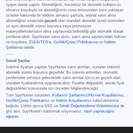
uygun olarak yapılır. Aboneliğiniz, kesintisiz bir abonelik kullanıcısı
olmanız koşuluyla ve aboneliğinizin sona ermesinden önce yaklaşan
ücretler hakkında bir bildirim almanız şartıyla, orijinal satın alma
aboneliğiniz sırasında
geçerli
olan standart abonelik ücreti üzerinden
ve aynı abonelik süresi boyunca veya promosyon
materyallerinde/satın alma sayfasında belirtildiği gibi otomatik olarak
yenilenecektir. SpyHunter satın alımı, satın alma sayfasındaki hüküm
ve koşullara,
EULA/TOS'a
,
Gizlilik/Çerez Politikasına
ve
İndirim
Şartlarına
tabidir.
------
Genel Şartlar
İndirimli fiyattan yapılan SpyHunter satın alımları, sunulan indirimli
abonelik süresi boyunca geçerlidir. Bu sürenin ardından, otomatik
yenilemeler ve/veya gelecekteki satın alımlar için o an geçerli olan
standart fiyatlandırma uygulanacaktır. Fiyatlar değişebilir, ancak fiyat
değişiklikleri konusunda sizi önceden bilgilendireceğiz.
Tüm SpyHunter sürümleri
,
Kullanım Şartlarımız/Hizmet Koşullarımız
,
Gizlilik/Çerez Politikamız
ve
İndirim Koşullarımızı
kabul etmenize
bağlıdır. Lütfen ayrıca
SSS
ve
Tehdit Değerlendirme Kriterlerimize
de
göz atın. SpyHunter'ı kaldırmak istiyorsanız,
nasıl yapılacağını
öğrenin
.