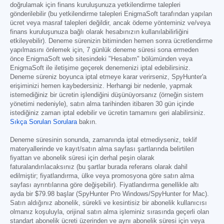
doğrulamak için finans kuruluşunuza yetkilendirme talepleri
gönderilebilir (bu yetkilendirme talepleri EnigmaSoft tarafından yapılan
ücret veya masraf talepleri değildir, ancak ödeme yönteminiz ve/veya
finans kuruluşunuza bağlı olarak hesabınızın kullanılabilirliğini
etkileyebilir). Deneme sürenizin bitiminden hemen sonra ücretlendirme
yapılmasını önlemek için, 7 günlük deneme süresi sona ermeden
önce EnigmaSoft web sitesindeki "Hesabım" bölümünden veya
EnigmaSoft ile iletişime geçerek denemenizi iptal edebilirsiniz.
Deneme süreniz boyunca iptal etmeye karar verirseniz, SpyHunter'a
erişiminizi hemen kaybedersiniz. Herhangi bir nedenle, yapmak
istemediğiniz bir ücretin işlendiğini düşünüyorsanız (örneğin sistem
yönetimi nedeniyle), satın alma tarihinden itibaren 30 gün içinde
istediğiniz zaman iptal edebilir ve ücretin tamamını geri alabilirsiniz.
Sıkça Sorulan Sorulara
bakın.
Deneme süresinin sonunda, zamanında iptal etmediyseniz, teklif
materyallerinde ve kayıt/satın alma sayfası şartlarında belirtilen
fiyattan ve abonelik süresi için derhal peşin olarak
faturalandırılacaksınız (bu şartlar burada referans olarak dahil
edilmiştir; fiyatlandırma, ülke veya promosyona göre satın alma
sayfası ayrıntılarına göre değişebilir). Fiyatlandırma genellikle altı
ayda bir
$79.98
başlar (SpyHunter Pro Windows/SpyHunter for Mac).
Satın aldığınız abonelik, sürekli ve kesintisiz bir abonelik kullanıcısı
olmanız koşuluyla, orijinal satın alma işleminiz sırasında geçerli olan
standart abonelik ücreti üzerinden ve aynı abonelik süresi için veya