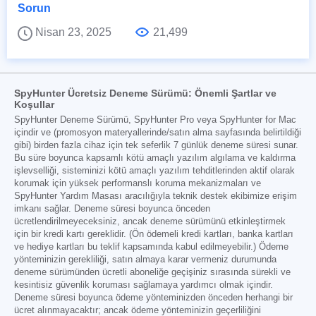
Sorun
Nisan 23, 2025
21,499
SpyHunter Ücretsiz Deneme Sürümü: Önemli Şartlar ve
Koşullar
SpyHunter Deneme Sürümü, SpyHunter Pro veya SpyHunter for Mac
içindir ve (promosyon materyallerinde/satın alma sayfasında belirtildiği
gibi) birden fazla cihaz için tek seferlik 7 günlük deneme süresi sunar.
Bu süre boyunca kapsamlı kötü amaçlı yazılım algılama ve kaldırma
işlevselliği, sisteminizi kötü amaçlı yazılım tehditlerinden aktif olarak
korumak için yüksek performanslı koruma mekanizmaları ve
SpyHunter Yardım Masası aracılığıyla teknik destek ekibimize erişim
imkanı sağlar. Deneme süresi boyunca önceden
ücretlendirilmeyeceksiniz, ancak deneme sürümünü etkinleştirmek
için bir kredi kartı gereklidir. (Ön ödemeli kredi kartları, banka kartları
ve hediye kartları bu teklif kapsamında kabul edilmeyebilir.) Ödeme
yönteminizin gerekliliği, satın almaya karar vermeniz durumunda
deneme sürümünden ücretli aboneliğe geçişiniz sırasında sürekli ve
kesintisiz güvenlik koruması sağlamaya yardımcı olmak içindir.
Deneme süresi boyunca ödeme yönteminizden önceden herhangi bir
ücret alınmayacaktır; ancak ödeme yönteminizin geçerliliğini