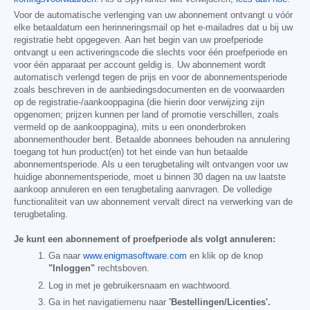
Voor de automatische verlenging van uw abonnement ontvangt u vóór
elke betaaldatum een herinneringsmail op het e-mailadres dat u bij uw
registratie hebt opgegeven. Aan het begin van uw proefperiode
ontvangt u een activeringscode die slechts voor één proefperiode en
voor één apparaat per account geldig is. Uw abonnement wordt
automatisch verlengd tegen de prijs en voor de abonnementsperiode
zoals beschreven in de aanbiedingsdocumenten en de voorwaarden
op de registratie-/aankooppagina (die hierin door verwijzing zijn
opgenomen; prijzen kunnen per land of promotie verschillen, zoals
vermeld op de aankooppagina), mits u een ononderbroken
abonnementhouder bent. Betaalde abonnees behouden na annulering
toegang tot hun product(en) tot het einde van hun betaalde
abonnementsperiode. Als u een terugbetaling wilt ontvangen voor uw
huidige abonnementsperiode, moet u binnen 30 dagen na uw laatste
aankoop annuleren en een terugbetaling aanvragen. De volledige
functionaliteit van uw abonnement vervalt direct na verwerking van de
terugbetaling.
Je kunt een abonnement of proefperiode als volgt annuleren:
Ga naar
www.enigmasoftware.com
en klik op de knop
"Inloggen"
rechtsboven.
Log in met je gebruikersnaam en wachtwoord.
Ga in het navigatiemenu naar
'Bestellingen/Licenties'.