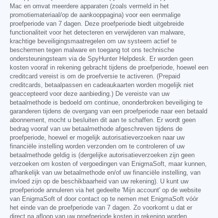
Mac en omvat meerdere apparaten (zoals vermeld in het
promotiemateriaal/op de aankooppagina) voor een eenmalige
proefperiode van 7 dagen. Deze proefperiode biedt uitgebreide
functionaliteit voor het detecteren en verwijderen van malware,
krachtige beveiligingsmaatregelen om uw systeem actief te
beschermen tegen malware en toegang tot ons technische
ondersteuningsteam via de SpyHunter Helpdesk. Er worden geen
kosten vooraf in rekening gebracht tijdens de proefperiode, hoewel een
creditcard vereist is om de proefversie te activeren. (Prepaid
creditcards, betaalpassen en cadeaukaarten worden mogelijk niet
geaccepteerd voor deze aanbieding.) De vereiste van uw
betaalmethode is bedoeld om continue, ononderbroken beveiliging te
garanderen tijdens de overgang van een proefperiode naar een betaald
abonnement, mocht u besluiten dit aan te schaffen. Er wordt geen
bedrag vooraf van uw betaalmethode afgeschreven tijdens de
proefperiode, hoewel er mogelijk autorisatieverzoeken naar uw
financiële instelling worden verzonden om te controleren of uw
betaalmethode geldig is (dergelijke autorisatieverzoeken zijn geen
verzoeken om kosten of vergoedingen van EnigmaSoft, maar kunnen,
afhankelijk van uw betaalmethode en/of uw financiële instelling, van
invloed zijn op de beschikbaarheid van uw rekening). U kunt uw
proefperiode annuleren via het gedeelte 'Mijn account' op de website
van EnigmaSoft of door contact op te nemen met EnigmaSoft vóór
het einde van de proefperiode van 7 dagen. Zo voorkomt u dat er
direct na afloop van uw proefperiode kosten in rekening worden