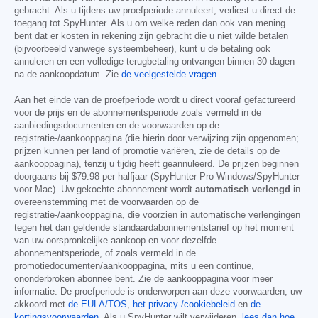
gebracht. Als u tijdens uw proefperiode annuleert, verliest u direct de
toegang tot SpyHunter. Als u om welke reden dan ook van mening
bent dat er kosten in rekening zijn gebracht die u niet wilde betalen
(bijvoorbeeld vanwege systeembeheer), kunt u de betaling ook
annuleren en een volledige terugbetaling ontvangen binnen 30 dagen
na de aankoopdatum. Zie
de veelgestelde vragen
.
Aan het einde van de proefperiode wordt u direct vooraf gefactureerd
voor de prijs en de abonnementsperiode zoals vermeld in de
aanbiedingsdocumenten en de voorwaarden op de
registratie-/aankooppagina (die hierin door verwijzing zijn opgenomen;
prijzen kunnen per land of promotie variëren, zie de details op de
aankooppagina), tenzij u tijdig heeft geannuleerd. De prijzen beginnen
doorgaans bij
$79.98
per halfjaar (SpyHunter Pro Windows/SpyHunter
voor Mac). Uw gekochte abonnement wordt
automatisch verlengd
in
overeenstemming met de voorwaarden op de
registratie-/aankooppagina, die voorzien in automatische verlengingen
tegen het dan geldende standaardabonnementstarief op het moment
van uw oorspronkelijke aankoop en voor dezelfde
abonnementsperiode, of zoals vermeld in de
promotiedocumenten/aankooppagina, mits u een continue,
ononderbroken abonnee bent. Zie de aankooppagina voor meer
informatie. De proefperiode is onderworpen aan deze voorwaarden, uw
akkoord met
de EULA/TOS
,
het privacy-/cookiebeleid
en
de
kortingsvoorwaarden
. Als u SpyHunter wilt verwijderen,
lees dan hoe
.