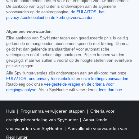
van de aankomende kosten vóór het verstrijken van uw abonnement.
De aankoop van SpyHunter is onderworpen aan de algemene
voorwaarden op de aankooppagina,
de EULA/TOS
,
het
privacy-/cookiebeleid
en
de kortingsvoorwaarden
.
------
Algemene voorwaarden
Elke aankoop van SpyHunter tegen een gereduceerde prijs is geldig
gedurende de aangeboden abonnementsperiode met korting. Daarna
geldt het dan geldende standaardtarief voor automatische
verlengingen en/of toekomstige aankopen. Prijzen kunnen worden
gewijzigd, maar we zullen u vooraf op de hoogte stellen van eventuele
prijswijzigingen.
Alle SpyHunter-versies zijn onderworpen aan uw akkoord met onze
EULA/TOS
,
ons privacy-/cookiebeleid
en
onze kortingsvoorwaarden
.
Raadpleeg ook onze
veelgestelde vragen
en
de criteria voor
dreigingsanalyse
. Als u SpyHunter wilt verwijderen,
lees dan hoe
.
Huis
Programma verwijderen stappen
Criteria voor
dreigingsbeoordeling van SpyHunter
Aanvullende
voorwaarden van SpyHunter
Aanvullende voorwaarden van
RegHunter