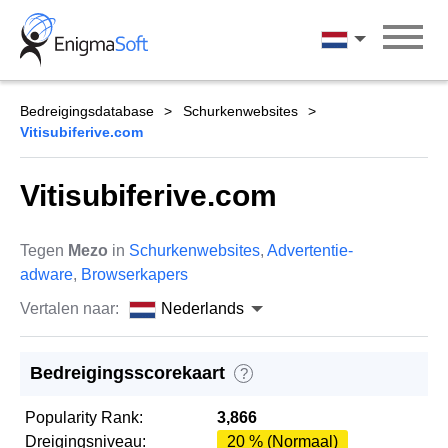
Skip
to
Nederlands
content
Bedreigingsdatabase
Schurkenwebsites
Vitisubiferive.com
Vitisubiferive.com
Tegen
Mezo
in
Schurkenwebsites
,
Advertentie-
adware
,
Browserkapers
Vertalen naar:
Nederlands
Bedreigingsscorekaart
?
Popularity Rank:
3,866
Dreigingsniveau:
20 % (Normaal)