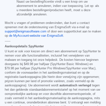
Naast uw bestelling/licentie vindt u een knop om uw
abonnement te annuleren, indien van toepassing. Let op: als
u meerdere bestellingen/producten heeft, moet u deze
afzonderlijk annuleren.
Mocht u vragen of problemen ondervinden, dan kunt u contact
opnemen met de ondersteuning van EnigmaSoft via e-mail op
support@enigmasoftware.com
of door een supportticket aan te maken
op
de MyAccount-website van EnigmaSoft
.
------
Aankoopdetails SpyHunter
U kunt er ook voor kiezen om direct een abonnement op SpyHunter te
nemen voor alle functionaliteiten, inclusief het verwijderen van
malware en toegang tot onze helpdesk. De kosten hiervoor beginnen
doorgaans bij
$49.98
per halfjaar (SpyHunter Basic Windows) en
$79.98
per halfjaar (SpyHunter Pro Windows/SpyHunter voor Mac),
conform de voorwaarden in het aanbiedingsmateriaal en op de
registratie-/aankooppagina (die hierin door verwijzing zijn opgenomen;
prijzen kunnen per land of promotie variëren, zoals vermeld op de
aankooppagina). Uw abonnement wordt
automatisch verlengd
tegen
het dan geldende standaardabonnementstarief op het moment van uw
oorspronkelijke aankoop en voor dezelfde abonnementsperiode, of
zoals vermeld in het aanbiedingsmateriaal/op de aankooppagina, mits
u een continue, ononderbroken abonnee bent. U ontvangt een melding