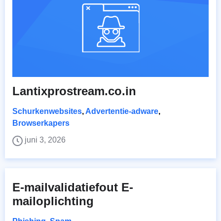
Lantixprostream.co.in
Schurkenwebsites
,
Advertentie-adware
,
Browserkapers
juni 3, 2026
E-mailvalidatiefout E-
mailoplichting