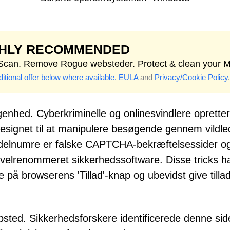
GHLY RECOMMENDED
 Scan. Remove Rogue websteder. Protect & clean your 
itional offer below where available.
EULA
and
Privacy/Cookie Policy
.
enhed. Cyberkriminelle og onlinesvindlere opretter
esignet til at manipulere besøgende gennem vildl
indelnumre er falske CAPTCHA-bekræftelsessider o
 velrenommeret sikkerhedssoftware. Disse tricks har
 på browserens 'Tillad'-knap og ubevidst give tilla
ebsted. Sikkerhedsforskere identificerede denne sid