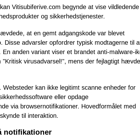
er, kan Vitisubiferive.com begynde at vise vildledende
rhedsprodukter og sikkerhedstjenester.
r hævdede, at en gemt adgangskode var blevet
o. Disse advarsler opfordrer typisk modtagerne til a
. En anden variant viser et brandet anti-malware-i
Kritisk virusadvarsel!", mens der fejlagtigt hævde
e. Websteder kan ikke legitimt scanne enheder for
 sikkerhedssoftware eller opdage
e via browsernotifikationer. Hovedformålet med
kynde til interaktion.
 notifikationer