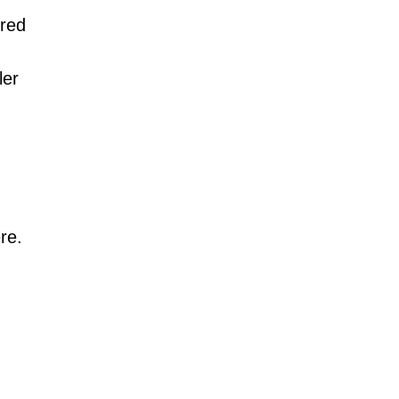
bred
ler
re.