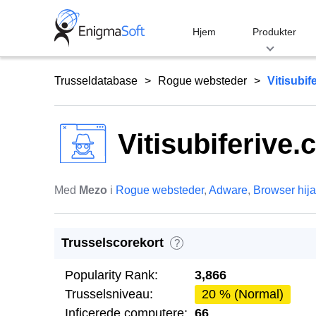
Skip
to
Hjem
Produkter
content
Trusseldatabase
Rogue websteder
Vitisubif
Vitisubiferive
Med
Mezo
i
Rogue websteder
,
Adware
,
Browser hij
Trusselscorekort
?
Popularity Rank:
3,866
Trusselsniveau:
20 % (Normal)
Inficerede computere:
66