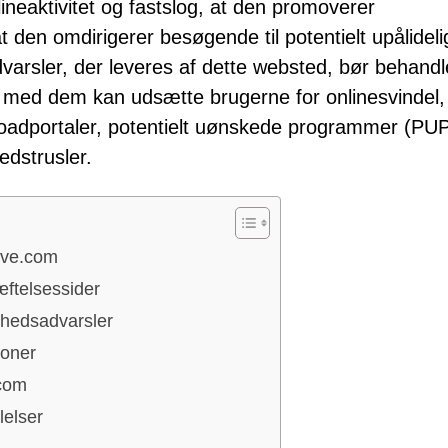
neaktivitet og fastslog, at den promoverer
 den omdirigerer besøgende til potentielt upålidel
dvarsler, der leveres af dette websted, bør behand
n med dem kan udsætte brugerne for onlinesvindel,
oadportaler, potentielt uønskede programmer (PUP
dstrusler.
rive.com
ftelsessider
erhedsadvarsler
ioner
.com
lelser