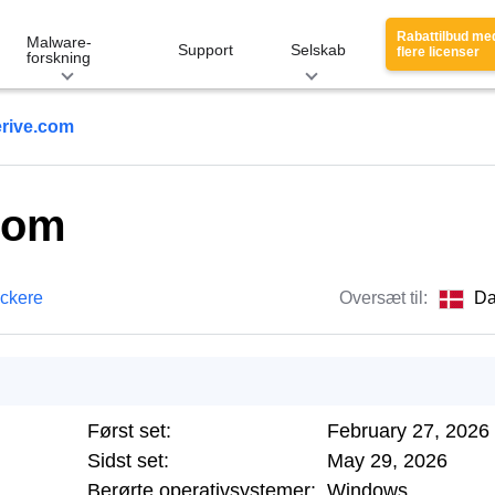
Rabattilbud me
Malware-
Support
Selskab
flere licenser
forskning
erive.com
.com
ackere
Oversæt til:
Da
Først set:
February 27, 2026
Sidst set:
May 29, 2026
Berørte operativsystemer:
Windows