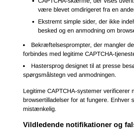
CAPTCHA-skærme, der vises uventet 
være blevet omdirigeret fra en ande
Ekstremt simple sider, der ikke ind
besked og en anmodning om brows
Bekræftelsesprompter, der mangler de v
forbindes med legitime CAPTCHA-tjeneste
Hastersprog designet til at presse besø
spørgsmålstegn ved anmodningen.
Legitime CAPTCHA-systemer verificerer me
browsertilladelser for at fungere. Enhve
mistænkelig.
Vildledende notifikationer og fa