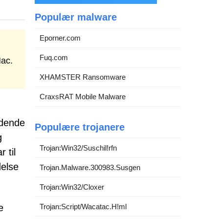
Populær malware
Eporner.com
Fuq.com
Mac.
XHAMSTER Ransomware
CraxsRAT Mobile Malware
edende
Populære trojanere
g
Trojan:Win32/Suschil!rfn
 til
delse
Trojan.Malware.300983.Susgen
Trojan:Win32/Cloxer
e
Trojan:Script/Wacatac.H!ml