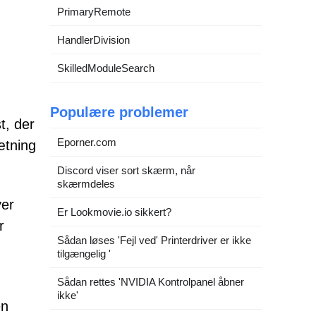
PrimaryRemote
HandlerDivision
SkilledModuleSearch
Populære problemer
t, der
Eporner.com
ætning
Discord viser sort skærm, når
skærmdeles
ver
Er Lookmovie.io sikkert?
r
Sådan løses 'Fejl ved' Printerdriver er ikke
tilgængelig '
Sådan rettes 'NVIDIA Kontrolpanel åbner
ikke'
en