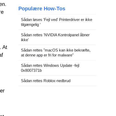
en.
Populære How-Tos
re
Sådan løses 'Fejl ved' Printerdriver er ikke
tilgængelig '
Sådan rettes 'NVIDIA Kontrolpanel åbner
ikke'
. At
Sådan rettes "macOS kan ikke bekræfte,
af
at denne app er fri for malware"
Sådan rettes Windows Update -fejl
0x8007371b
Sådan rettes Roblox-nedbrud
 er