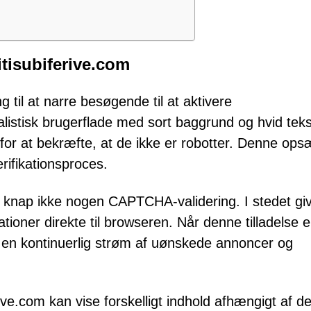
tisubiferive.com
g til at narre besøgende til at aktivere
alistisk brugerflade med sort baggrund og hvid teks
' for at bekræfte, at de ikke er robotter. Denne ops
erifikationsproces.
te knap ikke nogen CAPTCHA-validering. I stedet gi
kationer direkte til browseren. Når denne tilladelse e
 en kontinuerlig strøm af uønskede annoncer og
ive.com kan vise forskelligt indhold afhængigt af d