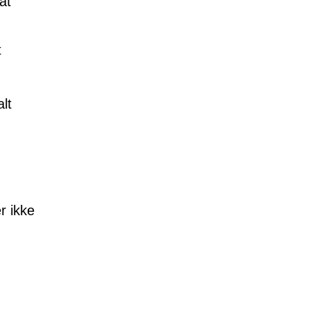
at
t
lt
r ikke