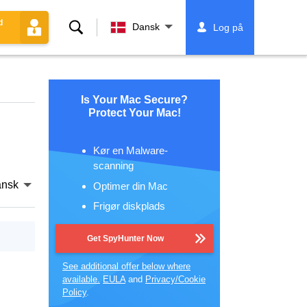
d
Søg
Dansk
Log på
Is Your Mac Secure?
Protect Your Mac!
Kør en Malware-
scanning
nsk
Optimer din Mac
Frigør diskplads
Get SpyHunter Now
See additional offer below where
available.
EULA
and
Privacy/Cookie
Policy
.