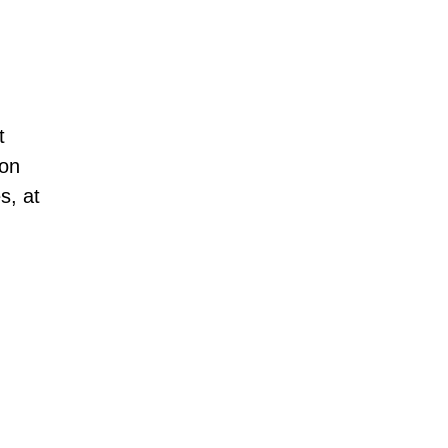
t
kon
s, at