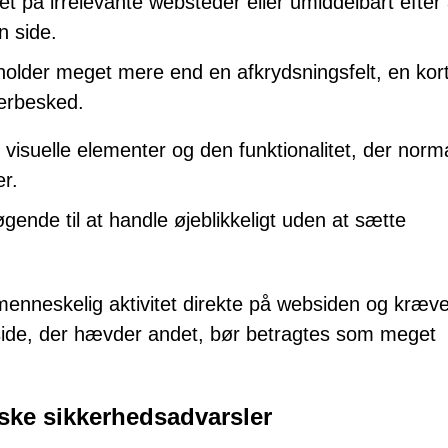
på irrelevante websteder eller umiddelbart efter 
n side.
eholder meget mere end en afkrydsningsfelt, en kor
erbesked.
isuelle elementer og den funktionalitet, der norma
r.
gende til at handle øjeblikkeligt uden at sætte
nneskelig aktivitet direkte på websiden og kræve
r side, der hævder andet, bør betragtes som meget
lske sikkerhedsadvarsler