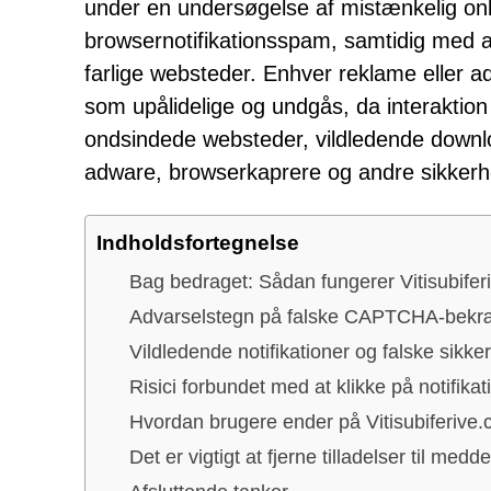
under en undersøgelse af mistænkelig onli
browsernotifikationsspam, samtidig med at
farlige websteder. Enhver reklame eller a
som upålidelige og undgås, da interaktio
ondsindede websteder, vildledende downl
adware, browserkaprere og andre sikkerhe
Indholdsfortegnelse
Bag bedraget: Sådan fungerer Vitisubife
Advarselstegn på falske CAPTCHA-bekræ
Vildledende notifikationer og falske sikk
Risici forbundet med at klikke på notifikat
Hvordan brugere ender på Vitisubiferive
Det er vigtigt at fjerne tilladelser til medde