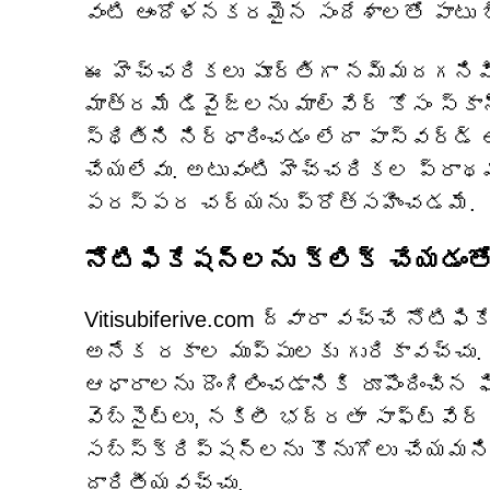
వంటి ఆందోళనకరమైన సందేశాలతో పాటు బ్రా
ఈ హెచ్చరికలు పూర్తిగా నమ్మదగనివి. వ
మాత్రమే డివైజ్‌లను మాల్‌వేర్ కోసం స్కా
స్థితిని నిర్ధారించడం లేదా పాస్‌వర్
చేయలేవు. అటువంటి హెచ్చరికల ప్రాథమ
పరస్పర చర్యను ప్రోత్సహించడమే.
నోటిఫికేషన్‌లను క్లిక్ చేయడం
Vitisubiferive.com ద్వారా వచ్చే నోట
అనేక రకాల ముప్పులకు గురికావచ్చు
ఆధారాలను దొంగిలించడానికి రూపొందించిన 
వెబ్‌సైట్‌లు, నకిలీ భద్రతా సాఫ్ట్‌
సబ్‌స్క్రిప్షన్‌లను కొనుగోలు చేయమని
దారితీయవచ్చు.