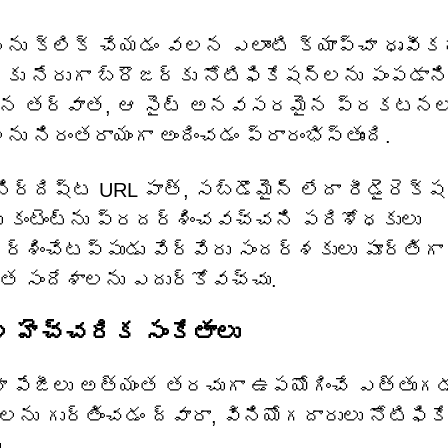
ను క్లిక్ చేయడం వలన ఎలాంటి క్యాప్చా ధృవ
‌కు నేరుగా బ్రౌజర్‌కు నోటిఫికేషన్‌లను పంపడాన
ించిన తర్వాత, ఆ సైట్ అనవసరమైన ప్రకటన
 నిరంతరాయంగా అందించడం ప్రారంభిస్తుంది.
నిర్దిష్ట URL పాత్, సబ్‌డొమైన్ లేదా రీడైరెక్ష
వేరు కంటెంట్‌ను ప్రదర్శించవచ్చని పరిశోధకులు
దర్శించేటప్పుడు వేర్వేరు సందర్శకులు పూర్తిగా
ిత సందేశాలను ఎదుర్కోవచ్చు.
ల హెచ్చరిక సంకేతాలు
ప్చా పేజీలు అత్యంత తరచుగా ఉపయోగించే ఎత్తు
లను గుర్తించడం ద్వారా, వినియోగదారులు నోటిఫిక
.