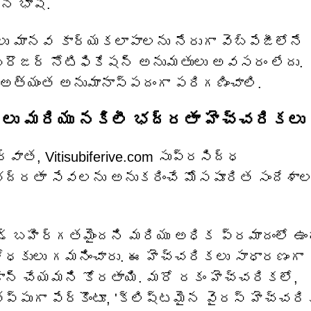
ైన భాష.
ానవ కార్యకలాపాలను నేరుగా వెబ్‌పేజీలోనే
బ్రౌజర్ నోటిఫికేషన్ అనుమతులు అవసరం లేదు.
నా అత్యంత అనుమానాస్పదంగా పరిగణించాలి.
న్‌లు మరియు నకిలీ భద్రతా హెచ్చరికలు
ాత, Vitisubiferive.com సుప్రసిద్ధ
 భద్రతా సేవలను అనుకరించే మోసపూరిత సందేశా
్డ్ బహిర్గతమైందని మరియు అధిక ప్రమాదంలో ఉ
ిశోధకులు గమనించారు. ఈ హెచ్చరికలు సాధారణంగా
న్ చేయమని కోరతాయి. మరో రకం హెచ్చరికలో,
ుగా పేర్కొంటూ, 'క్లిష్టమైన వైరస్ హెచ్చరి