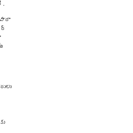
ి.
వారా
ేర్
ా
ు
రులు
కు