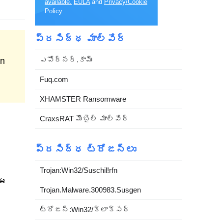
available.
EULA
and
Privacy/Cookie
Policy
.
ప్రసిద్ధ మాల్వేర్
ఎపోర్నర్.కామ్
an
Fuq.com
XHAMSTER Ransomware
CraxsRAT మొబైల్ మాల్వేర్
ప్రసిద్ధ ట్రోజన్లు
Trojan:Win32/Suschil!rfn
 ఈ
Trojan.Malware.300983.Susgen
ట్రోజన్:Win32/క్లాక్సర్