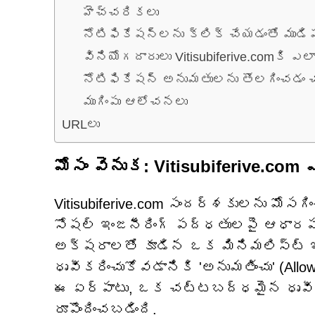
హెచ్చరికలు
నోటిఫికేషన్‌లను క్లిక్ చేయడంతో ముడ
వినియోగదారులు Vitisubiferive.comకి ఎలా
నోటిఫికేషన్ అనుమతులను తొలగించడం
ముగింపు ఆలోచనలు
URLలు
మోసం వెనుక: Vitisubiferive.com 
Vitisubiferive.com సందర్శకులను మోసగిం
సోషల్ ఇంజనీరింగ్ పద్ధతులపై ఆధారపడ
అక్షరాలతో కూడిన ఒక మినిమలిస్ట్ ఇంటర
ధృవీకరించుకోవడానికి 'అనుమతించు' (All
ఈ ఏర్పాటు, ఒక చట్టబద్ధమైన ధృవీక
రూపొందించబడింది.