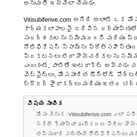
అనుమతి ఇచ్చేలా చేయడం.
Vitisubiferive.com అనేది అలాంటి ఒక మ
కార్యకలాపాలపై జరిపిన దర్యాప్తులో 
సందర్శకులను నమ్మదగని మరియు ప్రమా
నోటిఫికేషన్ స్పామ్‌ను ప్రోత్సహిస్తుందన
ప్రకటనలు లేదా హెచ్చరికలను నమ్మదగన
ఎందుకంటే, వాటితో ఇంటరాక్ట్ అవ్వడం 
వెబ్‌సైట్‌లు, మోసపూరిత డౌన్‌లోడ్ పోర్టల
బ్రౌజర్ హైజాకర్‌లు మరియు ఇతర భద్ర
విషయ సూచిక
మోసం వెనుక: Vitisubiferive.com ఎలా పని
నకిలీ క్యాప్చా ధృవీకరణ పేజీల హెచ్
తప్పుదారి పట్టించే నోటిఫికేషన్‌లు 