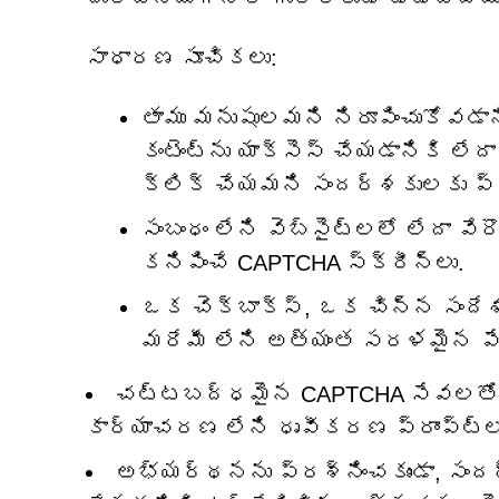
సాధారణ సూచికలు:
తాము మనుషులమని నిరూపించుకోవడానిక
కంటెంట్‌ను యాక్సెస్ చేయడానికి లేదా
క్లిక్ చేయమని సందర్శకులకు ప్
సంబంధం లేని వెబ్‌సైట్‌లలో లేదా వే
కనిపించే CAPTCHA స్క్రీన్‌లు.
ఒక చెక్‌బాక్స్, ఒక చిన్న సంద
మరేమీ లేని అత్యంత సరళమైన పే
చట్టబద్ధమైన CAPTCHA సేవలతో సా
కార్యాచరణ లేని ధృవీకరణ ప్రాంప్ట్‌ల
అభ్యర్థనను ప్రశ్నించకుండా, సంద