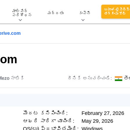
బహుళ-లైసెన్స్
మాల్వేర్
మద్దతు
కంపెనీ
తగ్గింపు కోట్
పరిశోధన
ferive.com
.com
Mezo
నాటికి
దీనికి అనువదించండి:
తె
మొదట కనిపించింది:
February 27, 2026
ఆఖరి సారిగా చూచింది:
May 29, 2026
OS(లు) ప్రభావితమైంది:
Windows