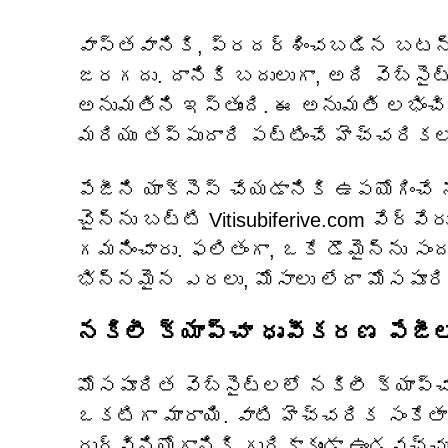
వాస్తవానికి, ప్రదర్శించబడిన బటన్‌
జరగదు. దానికి బదులుగా, అది వెబ్‌సైట్
అనుమతిని ఇస్తుంది. ఈ అనుమతి లభ
మరియు తప్పుదారి పట్టించే హెచ్చరికలను
పేజీని యాక్సెస్ చేయడానికి ఉపయోగించే 
చైన్‌ను బట్టి Vitisubiferive.com వేర్
గమనించారు. ఫలితంగా, ఒకే డొమైన్‌ను సం
భిన్నమైన ఎరలు, మోసాలు లేదా మోసపూర
నకిలీ క్యాప్చా ధృవీకరణ పేజీ
మోసపూరిత వెబ్‌సైట్‌లలో నకిలీ క్యా
ఒకటిగా మారాయి. వాటి హెచ్చరిక సంకేతా
దుర్వినియోగానికి గురికాకుండా ఉండవచ్చు