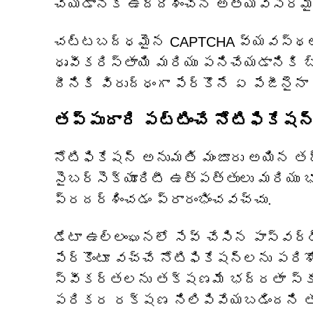
చేయడానికి ఉద్దేశించిన అత్యవసరమ
చట్టబద్ధమైన CAPTCHA వ్యవస్థలు మ
ధృవీకరిస్తాయి మరియు పనిచేయడానికి 
దీనికి విరుద్ధంగా పేర్కొనే ఏ పేజీనై
తప్పుదారి పట్టించే నోటిఫికేష
నోటిఫికేషన్ అనుమతి మంజూరు అయిన తర్వ
సైబర్‌సెక్యూరిటీ ఉత్పత్తులు మరియు
ప్రదర్శించడం ప్రారంభించవచ్చు.
డేటా ఉల్లంఘనలో సేవ్ చేసిన పాస్‌వర
పేర్కొంటూ వచ్చే నోటిఫికేషన్‌లను పర
స్వీకర్తలను తక్షణమే భద్రతా స్కా
పరికర రక్షణ నిలిపివేయబడిందని తప్ప