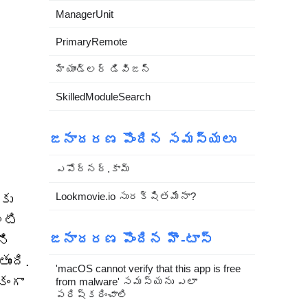
ManagerUnit
PrimaryRemote
హ్యాండ్లర్ డివిజన్
SkilledModuleSearch
జనాదరణ పొందిన సమస్యలు
ఎపోర్నర్.కామ్
Lookmovie.io సురక్షితమేనా?
కు
లటి
జనాదరణ పొందిన హౌ-టాస్
ని
ుంది.
'macOS cannot verify that this app is free
ంగా
from malware' సమస్యను ఎలా
పరిష్కరించాలి