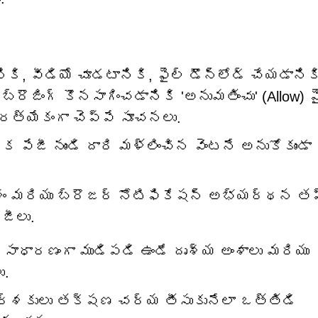
ి, వీడియో చూడటానికి, ఫైల్ డౌన్‌లోడ్ చేయడానిక
 బ్రౌజింగ్ కొనసాగించడానికి 'అనుమతించు' (Allow) ప
రత్యేకంగా చెప్పే సూచనలు.
రొక పేజీ నుండి దారి మళ్లించిన వెంటనే అనుకోకుండా
ేశం మరియు బ్రౌజర్ నోటిఫికేషన్ అభ్యర్థన త
జీలు.
ధారణంగా ముడిపడి ఉండే దృశ్య అంశాలు మరియు
ు.
ర్శకులు తక్షణ చర్య తీసుకునేలా ఒత్తిడి