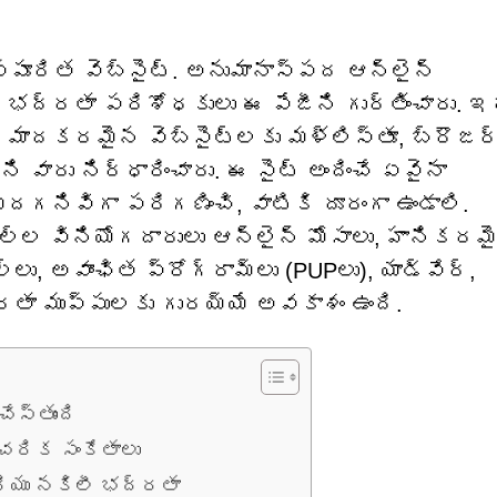
ోసపూరిత వెబ్‌సైట్. అనుమానాస్పద ఆన్‌లైన్
భద్రతా పరిశోధకులు ఈ పేజీని గుర్తించారు. ఇ
దకరమైన వెబ్‌సైట్‌లకు మళ్లిస్తూ, బ్రౌజర
ి వారు నిర్ధారించారు. ఈ సైట్ అందించే ఏవైనా
ివిగా పరిగణించి, వాటికి దూరంగా ఉండాలి.
వల్ల వినియోగదారులు ఆన్‌లైన్ మోసాలు, హానికరమ
్‌లు, అవాంఛిత ప్రోగ్రామ్‌లు (PUPలు), యాడ్‌వేర్,
తా ముప్పులకు గురయ్యే అవకాశం ఉంది.
చేస్తుంది
చరిక సంకేతాలు
మరియు నకిలీ భద్రతా