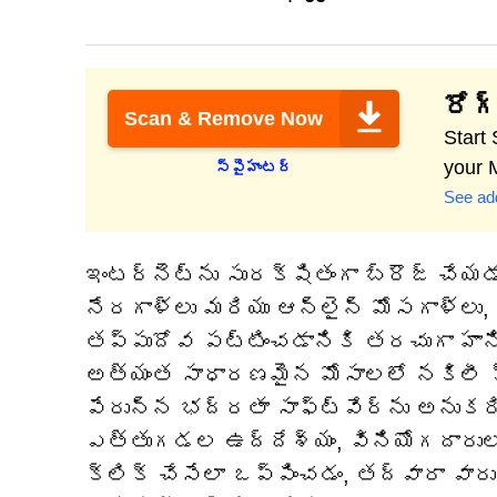
రోగ్
Scan & Remove Now
Start
your 
స్పైహంటర్
See add
ఇంటర్నెట్‌ను సురక్షితంగా బ్రౌజ్ 
నేరగాళ్లు మరియు ఆన్‌లైన్ మోసగాళ్ల
తప్పుదోవ పట్టించడానికి తరచుగా హానిక
అత్యంత సాధారణమైన మోసాలలో నకిలీ క
పేరున్న భద్రతా సాఫ్ట్‌వేర్‌ను అనుకర
ఎత్తుగడల ఉద్దేశ్యం, వినియోగదారులను
క్లిక్ చేసేలా ఒప్పించడం, తద్వారా వార