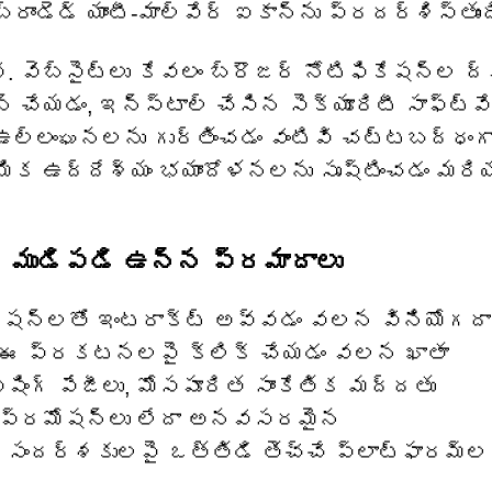
ండెడ్ యాంటీ-మాల్‌వేర్ ఐకాన్‌ను ప్రదర్శిస్తుంద
ెబ్‌సైట్‌లు కేవలం బ్రౌజర్ నోటిఫికేషన్‌ల ద్
న్ చేయడం, ఇన్‌స్టాల్ చేసిన సెక్యూరిటీ సాఫ్ట్‌వ
డ్ ఉల్లంఘనలను గుర్తించడం వంటివి చట్టబద్ధంగ
ిక ఉద్దేశ్యం భయాందోళనలను సృష్టించడం మరియ
తో ముడిపడి ఉన్న ప్రమాదాలు
ిఫికేషన్‌లతో ఇంటరాక్ట్ అవ్వడం వలన వినియోగదా
. ఈ ప్రకటనలపై క్లిక్ చేయడం వలన ఖాతా
ఫిషింగ్ పేజీలు, మోసపూరిత సాంకేతిక మద్దతు
వేర్ ప్రమోషన్‌లు లేదా అనవసరమైన
 సందర్శకులపై ఒత్తిడి తెచ్చే ప్లాట్‌ఫారమ్‌ల