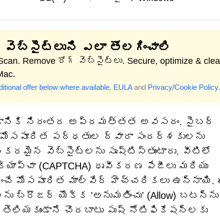
 వెబ్‌సైట్‌లుని ఎలా తొలగించాలి
 Scan. Remove రోగ్ వెబ్‌సైట్‌లు. Secure, optimize & cle
Mac.
itional offer below where available.
EULA
and
Privacy/Cookie Policy
.
చేయడానికి నిరంతర అప్రమత్తత అవసరం. సైబర్
ు, మోసపూరిత పద్ధతుల ద్వారా సందర్శకులను
రమైన వెబ్‌సైట్‌లను సృష్టిస్తుంటారు. వీటిలో
్యాప్చా (CAPTCHA) ధృవీకరణ పేజీలు మరియు
ించే మోసపూరిత మాల్వేర్ హెచ్చరికలు ఉన్నాయి.
 బ్రౌజర్ యొక్క 'అనుమతించు' (Allow) బటన్‌ను
ు తెలియకుండానే చొరబాటు పుష్ నోటిఫికేషన్‌లకు