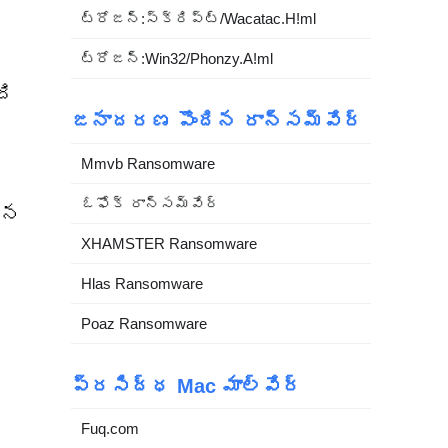
ట్రోజన్:స్క్రిప్ట్/Wacatac.H!ml
ట్రోజన్:Win32/Phonzy.A!ml
ది
జనాదరణ పొందిన రాన్సమ్‌వేర్
్
Mmvb Ransomware
ఓఫోక్ రాన్సమ్‌వేర్
ైన
XHAMSTER Ransomware
Hlas Ransomware
Poaz Ransomware
ప్రసిద్ధ Mac మాల్వేర్
Fuq.com