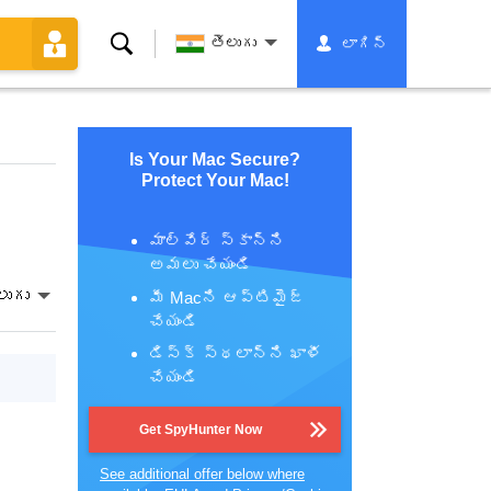
శోధన
తెలుగు
లాగిన్
Is Your Mac Secure?
Protect Your Mac!
మాల్వేర్ స్కాన్‌ని
అమలు చేయండి
లుగు
మీ Macని ఆప్టిమైజ్
చేయండి
డిస్క్ స్థలాన్ని ఖాళీ
చేయండి
Get SpyHunter Now
See additional offer below where