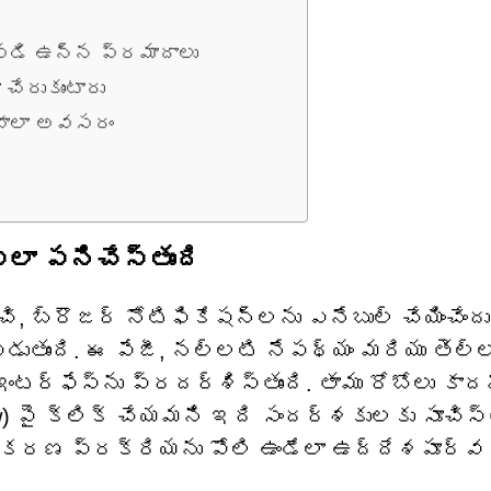
ిపడి ఉన్న ప్రమాదాలు
 చేరుకుంటారు
 చాలా అవసరం
ఎలా పనిచేస్తుంది
చి, బ్రౌజర్ నోటిఫికేషన్‌లను ఎనేబుల్ చేయించేందు
ుతుంది. ఈ పేజీ, నల్లటి నేపథ్యం మరియు తెల్
్‌ఫేస్‌ను ప్రదర్శిస్తుంది. తాము రోబోలు కాద
ow) పై క్లిక్ చేయమని ఇది సందర్శకులకు సూచిస్త
రణ ప్రక్రియను పోలి ఉండేలా ఉద్దేశపూర్వక