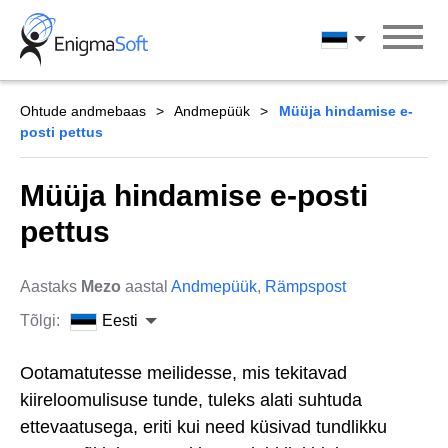
Skip
to
Eesti
content
Ohtude andmebaas
Andmepüük
Müüja hindamise e-
posti pettus
Müüja hindamise e-posti
pettus
Aastaks
Mezo
aastal
Andmepüük
,
Rämpspost
Tõlgi:
Eesti
Ootamatutesse meilidesse, mis tekitavad
kiireloomulisuse tunde, tuleks alati suhtuda
ettevaatusega, eriti kui need küsivad tundlikku