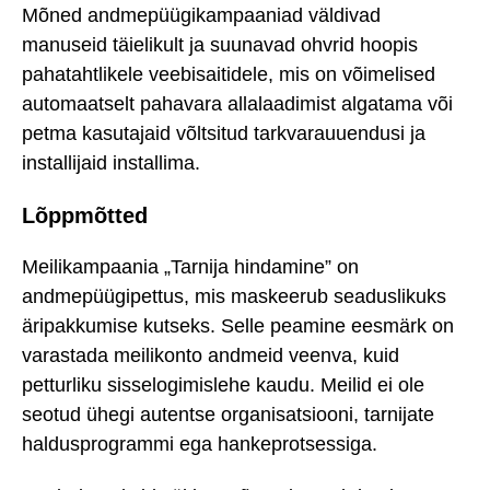
Mõned andmepüügikampaaniad väldivad
manuseid täielikult ja suunavad ohvrid hoopis
pahatahtlikele veebisaitidele, mis on võimelised
automaatselt pahavara allalaadimist algatama või
petma kasutajaid võltsitud tarkvarauuendusi ja
installijaid installima.
Lõppmõtted
Meilikampaania „Tarnija hindamine” on
andmepüügipettus, mis maskeerub seaduslikuks
äripakkumise kutseks. Selle peamine eesmärk on
varastada meilikonto andmeid veenva, kuid
petturliku sisselogimislehe kaudu. Meilid ei ole
seotud ühegi autentse organisatsiooni, tarnijate
haldusprogrammi ega hankeprotsessiga.