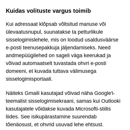
Kuidas volituste vargus toimib
Kui adressaat klõpsab võltsitud manuse või
ülevaatusnupul, suunatakse ta petturlikule
sisselogimislehele, mis on loodud usaldusväärse
e-posti teenusepakkuja jäljendamiseks. Need
andmepüügilehed on sageli väga keerukad ja
võivad automaatselt tuvastada ohvri e-posti
domeeni, et kuvada tuttava välimusega
sisselogimisportaali.
Näiteks Gmaili kasutajad võivad näha Google'i-
teemalist sisselogimisekraani, samas kui Outlooki
kasutajatele võidakse kuvada Microsofti-stiilis
liides. See isikupärastamine suurendab
tõenäosust, et ohvrid usuvad lehe ehtsust.