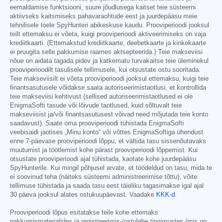
eemaldamise funktsiooni, suure jõudlusega kaitset teie süsteemi
aktiivseks kaitsmiseks pahavaraohtude eest ja juurdepääsu meie
tehnilisele toele SpyHunteri abikeskuse kaudu. Prooviperioodi jooksul
teilt ettemaksu ei võeta, kuigi prooviperioodi aktiveerimiseks on vaja
krediitkaarti. (Ettemakstud krediitkaarte, deebetkaarte ja kinkekaarte
ei pruugita selle pakkumise raames aktsepteerida.) Teie makseviisi
nõue on aidata tagada pidev ja katkematu turvakaitse teie üleminekul
prooviperioodilt tasulisele tellimusele, kui otsustate ostu sooritada.
Teie makseviisilt ei võeta prooviperioodi jooksul ettemaksu, kuigi teie
finantsasutusele võidakse saata autoriseerimistaotlusi, et kontrollida
teie makseviisi kehtivust (sellised autoriseerimistaotlused ei ole
EnigmaSofti tasude või lõivude taotlused, kuid sõltuvalt teie
makseviisist ja/või finantsasutusest võivad need mõjutada teie konto
saadavust). Saate oma prooviperioodi tühistada EnigmaSofti
veebisaidi jaotises „Minu konto“ või võttes EnigmaSoftiga ühendust
enne 7-päevase prooviperioodi lõppu, et vältida tasu sissenõutavaks
muutumist ja töötlemist kohe pärast prooviperioodi lõppemist. Kui
otsustate prooviperioodi ajal tühistada, kaotate kohe juurdepääsu
SpyHunterile. Kui mingil põhjusel arvate, et töödeldud on tasu, mida te
ei soovinud teha (näiteks süsteemi administreerimise tõttu), võite
tellimuse tühistada ja saada tasu eest täieliku tagasimakse igal ajal
30 päeva jooksul alates ostukuupäevast. Vaadake
KKK-d
.
Prooviperioodi lõpus esitatakse teile kohe ettemaks
pakkumismaterjalides ja registreerimis-/ostulehe tingimustes (mis on