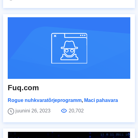
Fuq.com
Rogue nuhkvaratõrjeprogramm
,
Maci pahavara
juunini 26, 2023
20,702