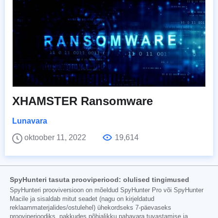
XHAMSTER Ransomware
Lunavara
oktoober 11, 2022
19,614
SpyHunteri tasuta prooviperiood: olulised tingimused
SpyHunteri prooviversioon on mõeldud SpyHunter Pro või SpyHunter
Macile ja sisaldab mitut seadet (nagu on kirjeldatud
reklaammaterjalides/ostulehel) ühekordseks 7-päevaseks
prooviperioodiks, pakkudes põhjalikku pahavara tuvastamise ja