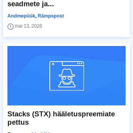
seadmete ja...
Andmepüük
,
Rämpspost
mai 13, 2026
Stacks (STX) hääletuspreemiate
pettus