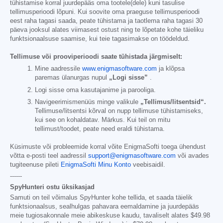
tühistamise korral juurdepääs oma tootele(dele) kuni tasulise
tellimusperioodi lõpuni. Kui soovite oma praeguse tellimusperioodi
eest raha tagasi saada, peate tühistama ja taotlema raha tagasi 30
päeva jooksul alates viimasest ostust ning te lõpetate kohe täieliku
funktsionaalsuse saamise, kui teie tagasimakse on töödeldud.
Tellimuse või prooviperioodi saate tühistada järgmiselt:
Mine aadressile
www.enigmasoftware.com
ja klõpsa
paremas ülanurgas nupul
„Logi sisse”
.
Logi sisse oma kasutajanime ja parooliga.
Navigeerimismenüüs minge valikule
„Tellimus/litsentsid“.
Tellimuse/litsentsi kõrval on nupp tellimuse tühistamiseks,
kui see on kohaldatav. Märkus. Kui teil on mitu
tellimust/toodet, peate need eraldi tühistama.
Küsimuste või probleemide korral võite EnigmaSofti toega ühendust
võtta e-posti teel aadressil
support@enigmasoftware.com
või avades
tugiteenuse pileti
EnigmaSofti Minu Konto
veebisaidil.
------
SpyHunteri ostu üksikasjad
Samuti on teil võimalus SpyHunter kohe tellida, et saada täielik
funktsionaalsus, sealhulgas pahavara eemaldamine ja juurdepääs
meie tugiosakonnale meie abikeskuse kaudu, tavaliselt alates
$49.98