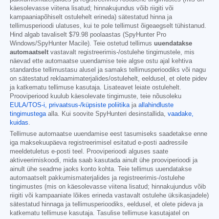
käesolevasse viitena lisatud; hinnakujundus võib riigiti või
kampaaniapõhiselt ostulehelt erineda) sätestatud hinna ja
tellimusperioodi ulatuses, kui te pole tellimust õigeaegselt tühistanud.
Hind algab tavaliselt
$79.98
poolaastas (SpyHunter Pro
Windows/SpyHunter Macile). Teie ostetud tellimus
uuendatakse
automaatselt
vastavalt registreerimis-/ostulehe tingimustele, mis
näevad ette automaatse uuendamise teie algse ostu ajal kehtiva
standardse tellimustasu alusel ja samaks tellimusperioodiks või nagu
on sätestatud reklaamimaterjalides/ostulehelt, eeldusel, et olete pidev
ja katkematu tellimuse kasutaja. Lisateavet leiate ostulehelt.
Prooviperiood kuulub käesolevate tingimuste, teie nõusoleku
EULA/TOS-i,
privaatsus-/küpsiste poliitika
ja
allahindluste
tingimustega
alla. Kui soovite SpyHunteri desinstallida,
vaadake,
kuidas
.
Tellimuse automaatse uuendamise eest tasumiseks saadetakse enne
iga maksekuupäeva registreerimisel esitatud e-posti aadressile
meeldetuletus e-posti teel. Prooviperioodi alguses saate
aktiveerimiskoodi, mida saab kasutada ainult ühe prooviperioodi ja
ainult ühe seadme jaoks konto kohta. Teie tellimus uuendatakse
automaatselt pakkumismaterjalides ja registreerimis-/ostulehe
tingimustes (mis on käesolevasse viitena lisatud; hinnakujundus võib
riigiti või kampaaniate lõikes erineda vastavalt ostulehe üksikasjadele)
sätestatud hinnaga ja tellimusperioodiks, eeldusel, et olete pideva ja
katkematu tellimuse kasutaja. Tasulise tellimuse kasutajatel on