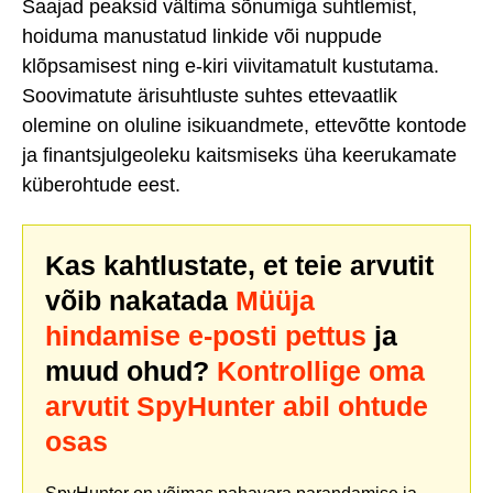
Saajad peaksid vältima sõnumiga suhtlemist,
hoiduma manustatud linkide või nuppude
klõpsamisest ning e-kiri viivitamatult kustutama.
Soovimatute ärisuhtluste suhtes ettevaatlik
olemine on oluline isikuandmete, ettevõtte kontode
ja finantsjulgeoleku kaitsmiseks üha keerukamate
küberohtude eest.
Kas kahtlustate, et teie arvutit
võib nakatada
Müüja
hindamise e-posti pettus
ja
muud ohud?
Kontrollige oma
arvutit SpyHunter abil ohtude
osas