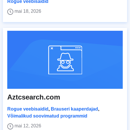
Rogue veebisaidid
mai 18, 2026
Aztcsearch.com
Rogue veebisaidid
,
Brauseri kaaperdajad
,
Võimalikud soovimatud programmid
mai 12, 2026