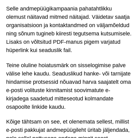
Selle andmepüügikampaania pahatahtlikku
olemust näitavad mitmed näitajad. Väidetav saatja
organisatsioon ja kontaktandmed on väljamõeldud
ning sõnum tugineb kiiresti tegutsema kutsumisele.
Lisaks on võltsitud PDF-manus pigem varjatud
hüperlink kui seaduslik fail.
Teine oluline hoiatusmärk on sisselogimise palve
välise lehe kaudu. Seaduslikud hanke- või tarnijate
hindamise protsessid nõuavad harva saajatelt oma
e-posti volituste kinnitamist soovimatute e-
kirjadega saadetud mitteseotud kolmandate
osapoolte linkide kaudu.
Kõige tähtsam on see, et olenemata sellest, millist
e-posti pakkujat andmepüügileht üritab jäljendada,