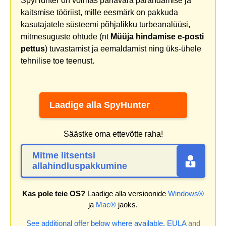
SpyHunter on võimas pahavara parandamise ja
kaitsmise tööriist, mille eesmärk on pakkuda
kasutajatele süsteemi põhjalikku turbeanalüüsi,
mitmesuguste ohtude (nt
Müüja hindamise e-posti
pettus
) tuvastamist ja eemaldamist ning üks-ühele
tehnilise toe teenust.
Laadige alla SpyHunter
Säästke oma ettevõtte raha!
Mitme litsentsi
allahindluspakkumine
Kas pole teie OS?
Laadige alla versioonide
Windows®
ja
Mac®
jaoks.
See additional offer below where available.
EULA
and