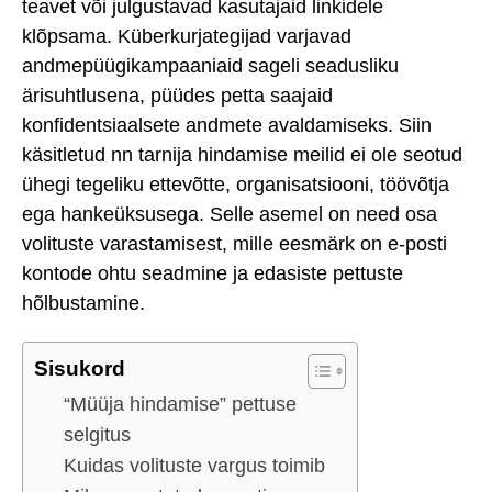
teavet või julgustavad kasutajaid linkidele
klõpsama. Küberkurjategijad varjavad
andmepüügikampaaniaid sageli seadusliku
ärisuhtlusena, püüdes petta saajaid
konfidentsiaalsete andmete avaldamiseks. Siin
käsitletud nn tarnija hindamise meilid ei ole seotud
ühegi tegeliku ettevõtte, organisatsiooni, töövõtja
ega hankeüksusega. Selle asemel on need osa
volituste varastamisest, mille eesmärk on e-posti
kontode ohtu seadmine ja edasiste pettuste
hõlbustamine.
Sisukord
“Müüja hindamise” pettuse
selgitus
Kuidas volituste vargus toimib