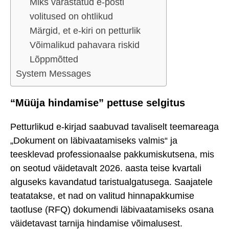
Miks varastatud e-posti
volitused on ohtlikud
Märgid, et e-kiri on petturlik
Võimalikud pahavara riskid
Lõppmõtted
System Messages
“Müüja hindamise” pettuse selgitus
Petturlikud e-kirjad saabuvad tavaliselt teemareaga
„Dokument on läbivaatamiseks valmis“ ja
teesklevad professionaalse pakkumiskutsena, mis
on seotud väidetavalt 2026. aasta teise kvartali
alguseks kavandatud taristualgatusega. Saajatele
teatatakse, et nad on valitud hinnapakkumise
taotluse (RFQ) dokumendi läbivaatamiseks osana
väidetavast tarnija hindamise võimalusest.