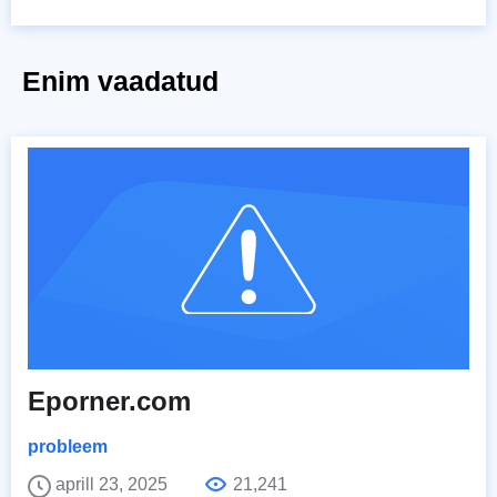
Enim vaadatud
Eporner.com
probleem
aprill 23, 2025
21,241