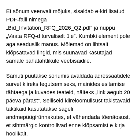
Et sõnum veenvalt mõjuks, sisaldab e-kiri lisatud
PDF-faili nimega
„Bid_Invitation_RFQ_2026_Q2.pdf” ja nuppu
„Vaata RFQ-d turvaliselt üle”. Kumbki element pole
aga seaduslik manus. Mõlemad on lihtsalt
klõpsatavad lingid, mis suunavad kasutajad
samale pahatahtlikule veebisaidile.
Samuti püütakse sõnumis avaldada adressaatidele
survet kiireks tegutsemiseks, mainides esitamise
tähtaega ja kuvades teateid, näiteks „link aegub 20
päeva pärast”. Selliseid kiireloomulisust takistavaid
taktikaid kasutatakse sageli
andmepüügirünnakutes, et vähendada tõenäosust,
et sihtmärgid kontrollivad enne klõpsamist e-kirja
hoolikalt.