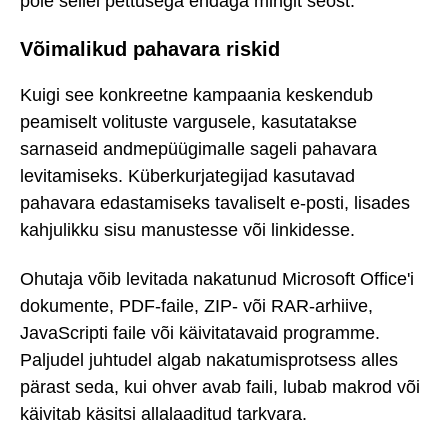
pole sellel pettusega endaga mingit seost.
Võimalikud pahavara riskid
Kuigi see konkreetne kampaania keskendub
peamiselt volituste vargusele, kasutatakse
sarnaseid andmepüügimalle sageli pahavara
levitamiseks. Küberkurjategijad kasutavad
pahavara edastamiseks tavaliselt e-posti, lisades
kahjulikku sisu manustesse või linkidesse.
Ohutaja võib levitada nakatunud Microsoft Office'i
dokumente, PDF-faile, ZIP- või RAR-arhiive,
JavaScripti faile või käivitatavaid programme.
Paljudel juhtudel algab nakatumisprotsess alles
pärast seda, kui ohver avab faili, lubab makrod või
käivitab käsitsi allalaaditud tarkvara.