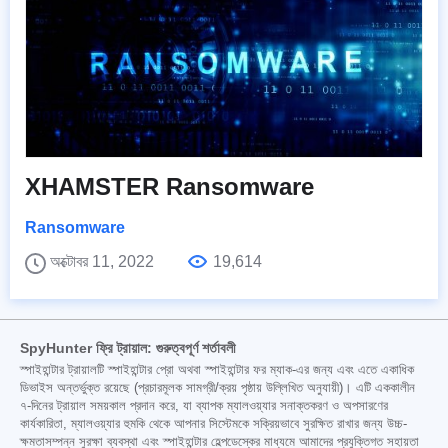
XHAMSTER Ransomware
Ransomware
অক্টোবর 11, 2022
19,614
SpyHunter ফ্রি ট্রায়াল: গুরুত্বপূর্ণ শর্তাবলী
স্পাইহান্টার ট্রায়ালটি স্পাইহান্টার প্রো অথবা স্পাইহান্টার ফর ম্যাক-এর জন্য এবং এতে একাধিক
ডিভাইস অন্তর্ভুক্ত রয়েছে (প্রচারমূলক সামগ্রী/ক্রয় পৃষ্ঠায় উল্লিখিত অনুযায়ী)। এটি এককালীন
৭-দিনের ট্রায়াল সময়কাল প্রদান করে, যা ব্যাপক ম্যালওয়্যার সনাক্তকরণ ও অপসারণের
কার্যকারিতা, ম্যালওয়্যার হুমকি থেকে আপনার সিস্টেমকে সক্রিয়ভাবে সুরক্ষিত রাখার জন্য উচ্চ-
ক্ষমতাসম্পন্ন সুরক্ষা ব্যবস্থা এবং স্পাইহান্টার হেল্পডেস্কের মাধ্যমে আমাদের প্রযুক্তিগত সহায়তা