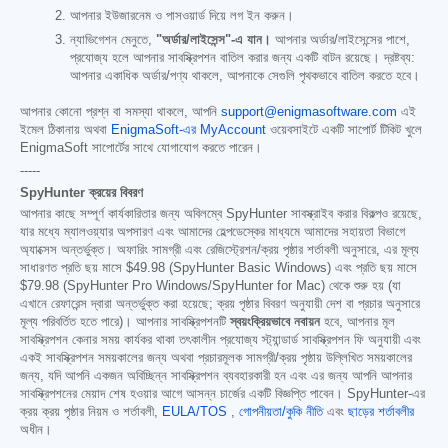
আপনার ইউজারনেম ও পাসওয়ার্ড দিয়ে লগ ইন করুন।
ন্যাভিগেশন মেনুতে,
"অর্ডার/লাইসেন্স"-এ যান।
আপনার অর্ডার/লাইসেন্সের পাশে,
প্রযোজ্য হলে আপনার সাবস্ক্রিপশন বাতিল করার জন্য একটি বাটন রয়েছে। দ্রষ্টব্য:
আপনার একাধিক অর্ডার/পণ্য থাকলে, আপনাকে সেগুলি পৃথকভাবে বাতিল করতে হবে।
আপনার কোনো প্রশ্ন বা সমস্যা থাকলে, আপনি
support@enigmasoftware.com
এই
ইমেল ঠিকানায় অথবা
EnigmaSoft-এর MyAccount
ওয়েবসাইটে একটি সাপোর্ট টিকিট খুলে
EnigmaSoft সাপোর্টের সাথে যোগাযোগ করতে পারেন।
-----
SpyHunter ক্রয়ের বিবরণ
আপনার কাছে সম্পূর্ণ কার্যকারিতার জন্য অবিলম্বে SpyHunter সাবস্ক্রাইব করার বিকল্পও রয়েছে,
যার মধ্যে ম্যালওয়্যার অপসারণ এবং আমাদের হেল্পডেস্কের মাধ্যমে আমাদের সহায়তা বিভাগে
অ্যাক্সেস অন্তর্ভুক্ত। অফারিং সামগ্রী এবং রেজিস্ট্রেশন/ক্রয় পৃষ্ঠার শর্তাবলী অনুসারে, এর মূল্য
সাধারণত প্রতি ছয় মাসে
$49.98
(SpyHunter Basic Windows) এবং প্রতি ছয় মাসে
$79.98
(SpyHunter Pro Windows/SpyHunter for Mac) থেকে শুরু হয় (যা
এখানে রেফারেন্স দ্বারা অন্তর্ভুক্ত করা হয়েছে; ক্রয় পৃষ্ঠার বিবরণ অনুযায়ী দেশ বা প্রচার অনুসারে
মূল্য পরিবর্তিত হতে পারে)। আপনার সাবস্ক্রিপশনটি
স্বয়ংক্রিয়ভাবে নবায়ন
হবে, আপনার মূল
সাবস্ক্রিপশন কেনার সময় কার্যকর থাকা তৎকালীন প্রযোজ্য স্ট্যান্ডার্ড সাবস্ক্রিপশন ফি অনুযায়ী এবং
একই সাবস্ক্রিপশন সময়কালের জন্য অথবা প্রচারমূলক সামগ্রী/ক্রয় পৃষ্ঠায় উল্লিখিত সময়কালের
জন্য, যদি আপনি একজন অবিচ্ছিন্ন সাবস্ক্রিপশন ব্যবহারকারী হন এবং এর জন্য আপনি আপনার
সাবস্ক্রিপশনের মেয়াদ শেষ হওয়ার আগে আসন্ন চার্জের একটি বিজ্ঞপ্তি পাবেন। SpyHunter-এর
ক্রয় ক্রয় পৃষ্ঠার নিয়ম ও শর্তাবলী,
EULA/TOS
,
গোপনীয়তা/কুকি নীতি
এবং
ছাড়ের শর্তাবলীর
অধীন।