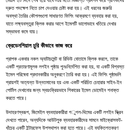
মেয়াদ ২০ দিনে শেষ হয়ে যাবে'-এর মতো বিজ্ঞপ্তি প্রদর্শন করে প্রাপকদের
দ্রুত পদক্ষেপ নিতে চাপ দেওয়ার চেষ্টা করা হয়। এই ধরনের জরুরি
অবস্থা তৈরির কৌশলগুলো সাধারণত ফিশিং আক্রমণে ব্যবহার করা হয়,
যাতে লক্ষ্যবস্তুরা ক্লিক করার আগে ইমেলটি ভালোভাবে খতিয়ে দেখার
সম্ভাবনা কমে যায়।
ক্রেডেনশিয়াল চুরি কীভাবে কাজ করে
প্রাপক একবার নকল অ্যাটাচমেন্ট বা রিভিউ বোতামে ক্লিক করলে, তাকে
একটি প্রতারণামূলক লগইন পৃষ্ঠায় পুনঃনির্দেশিত করা হয়, যা একটি বিশ্বস্ত
ইমেল পরিষেবা প্রদানকারীর অনুকরণে তৈরি করা হয়। এই ফিশিং পৃষ্ঠাগুলি
প্রায়শই অত্যন্ত উন্নতমানের হয় এবং একটি পরিচিত চেহারার সাইন-ইন
পোর্টাল দেখানোর জন্য স্বয়ংক্রিয়ভাবে শিকারের ইমেল ডোমেইন শনাক্ত
করতে পারে।
উদাহরণস্বরূপ, জিমেইল ব্যবহারকারীরা গুগল-থিমের একটি লগইন স্ক্রিন
দেখতে পারেন, অন্যদিকে আউটলুক ব্যবহারকারীদের সামনে মাইক্রোসফট-
ধাঁচের একটি ইন্টারফেস উপস্থাপন করা হতে পারে। এই ব্যক্তিগতকরণ