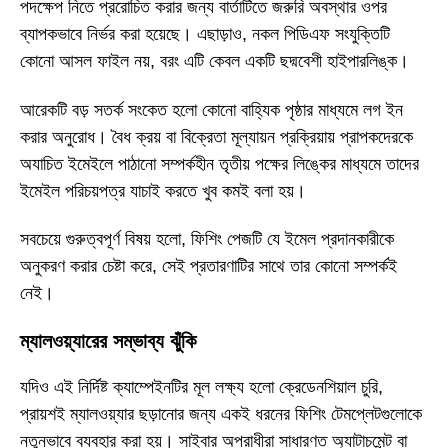
পদক্ষেপ নিতে প্ররোচিত করার জন্য বার্তাটিতে জরুরি অবস্থার ওপর
ব্যাপকভাবে নির্ভর করা হয়েছে। এছাড়াও, নকল পিডিএফ সংযুক্তিটি
কোনো আসল ফাইল নয়, বরং এটি কেবল একটি ছদ্মবেশী হাইপারলিঙ্ক।
আরেকটি বড় সতর্ক সংকেত হলো কোনো বাহ্যিক পৃষ্ঠার মাধ্যমে লগ ইন
করার অনুরোধ। বৈধ ক্রয় বা বিক্রেতা মূল্যায়ন প্রক্রিয়ায় প্রাপকদেরকে
অযাচিত ইমেইলে পাঠানো সম্পর্কহীন তৃতীয় পক্ষের লিঙ্কের মাধ্যমে তাদের
ইমেইল পরিচয়পত্র যাচাই করতে খুব কমই বলা হয়।
সবচেয়ে গুরুত্বপূর্ণ বিষয় হলো, ফিশিং পেজটি যে ইমেল প্রদানকারীকে
অনুকরণ করার চেষ্টা করে, সেই প্রতারণাটির সাথে তার কোনো সম্পর্কই
নেই।
ম্যালওয়্যারের সম্ভাব্য ঝুঁকি
যদিও এই নির্দিষ্ট ক্যাম্পেইনটির মূল লক্ষ্য হলো ক্রেডেনশিয়াল চুরি,
প্রায়শই ম্যালওয়্যার ছড়ানোর জন্য একই ধরনের ফিশিং টেমপ্লেটগুলোকে
নতুনভাবে ব্যবহার করা হয়। সাইবার অপরাধীরা সাধারণত অ্যাটাচমেন্ট বা