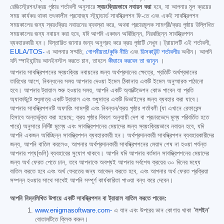
রেজিস্ট্রেশন/ক্রয় পৃষ্ঠার শর্তাবলী অনুসারে
স্বয়ংক্রিয়ভাবে নবায়ন করা
হবে, যা আপনার মূল ক্রয়ের
সময় কার্যকর থাকা তৎকালীন প্রযোজ্য স্ট্যান্ডার্ড সাবস্ক্রিপশন ফি-তে এবং একই সাবস্ক্রিপশন
সময়কালের জন্য স্বয়ংক্রিয় নবায়নের ব্যবস্থা করে, অথবা প্রচারমূলক সামগ্রী/ক্রয় পৃষ্ঠায় উল্লিখিত
সময়কালের জন্য নবায়ন করা হবে, যদি আপনি একজন অবিচ্ছিন্ন, নিরবচ্ছিন্ন সাবস্ক্রিপশন
ব্যবহারকারী হন। বিস্তারিত জানার জন্য অনুগ্রহ করে ক্রয় পৃষ্ঠাটি দেখুন। ট্রায়ালটি এই শর্তাবলী,
EULA/TOS-
এ আপনার সম্মতি,
গোপনীয়তা/কুকি নীতি
এবং
ডিসকাউন্ট শর্তাবলীর
অধীন। আপনি
যদি স্পাইহান্টার আনইনস্টল করতে চান, তাহলে
কীভাবে করবেন তা জানুন
।
আপনার সাবস্ক্রিপশনের স্বয়ংক্রিয় নবায়নের জন্য অর্থপ্রদানের ক্ষেত্রে, প্রতিটি অর্থপ্রদানের
তারিখের আগে, নিবন্ধনের সময় আপনার দেওয়া ইমেল ঠিকানায় একটি ইমেল অনুস্মারক পাঠানো
হবে। আপনার ট্রায়াল শুরু হওয়ার সময়, আপনি একটি অ্যাক্টিভেশন কোড পাবেন যা প্রতি
অ্যাকাউন্টে শুধুমাত্র একটি ট্রায়াল এবং শুধুমাত্র একটি ডিভাইসের জন্য ব্যবহার করা যাবে।
আপনার সাবস্ক্রিপশনটি অফারিং সামগ্রী এবং নিবন্ধন/ক্রয় পৃষ্ঠার শর্তাবলী (যা এখানে রেফারেন্স
হিসাবে অন্তর্ভুক্ত করা হয়েছে; ক্রয় পৃষ্ঠার বিবরণ অনুযায়ী দেশ বা প্রচারভেদে মূল্য পরিবর্তিত হতে
পারে) অনুসারে নির্দিষ্ট মূল্যে এবং সাবস্ক্রিপশনের মেয়াদের জন্য স্বয়ংক্রিয়ভাবে নবায়ন হবে, যদি
আপনি একজন অবিচ্ছিন্ন সাবস্ক্রিপশন ব্যবহারকারী হন। অর্থপ্রদানকারী সাবস্ক্রিপশন ব্যবহারকারীদের
জন্য, আপনি বাতিল করলেও, আপনার অর্থপ্রদানকারী সাবস্ক্রিপশনের মেয়াদ শেষ না হওয়া পর্যন্ত
আপনার পণ্য(গুলি) ব্যবহারের সুযোগ থাকবে। আপনি যদি আপনার বর্তমান সাবস্ক্রিপশনের মেয়াদের
জন্য অর্থ ফেরত পেতে চান, তবে আপনাকে অবশ্যই আপনার সর্বশেষ ক্রয়ের ৩০ দিনের মধ্যে
বাতিল করতে হবে এবং অর্থ ফেরতের জন্য আবেদন করতে হবে, এবং আপনার অর্থ ফেরত প্রক্রিয়া
সম্পন্ন হওয়ার সাথে সাথেই আপনি সম্পূর্ণ কার্যকারিতা পাওয়া বন্ধ করে দেবেন।
আপনি নিম্নলিখিত উপায়ে একটি সাবস্ক্রিপশন বা ট্রায়াল বাতিল করতে পারেন:
www.enigmasoftware.com-
এ যান এবং উপরের ডান কোণায় থাকা
'লগইন'
বোতামটিতে ক্লিক করুন।