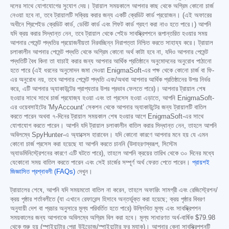
দলের সাথে যোগাযোগের সুযোগ দেয়। ট্রায়াল সময়কালে আপনার কাছ থেকে অগ্রিম কোনো চার্জ
নেওয়া হবে না, তবে ট্রায়ালটি সক্রিয় করার জন্য একটি ক্রেডিট কার্ড প্রয়োজন। (এই অফারের
অধীনে প্রিপেইড ক্রেডিট কার্ড, ডেবিট কার্ড এবং গিফট কার্ড গ্রহণ করা নাও হতে পারে।) আপনি
যদি ক্রয় করার সিদ্ধান্ত নেন, তবে ট্রায়াল থেকে পেইড সাবস্ক্রিপশনে রূপান্তরিত হওয়ার সময়
আপনার পেমেন্ট পদ্ধতির প্রয়োজনীয়তা নিরবচ্ছিন্ন নিরাপত্তা নিশ্চিত করতে সাহায্য করে। ট্রায়াল
চলাকালীন আপনার পেমেন্ট পদ্ধতি থেকে অগ্রিম কোনো অর্থ কাটা হবে না, যদিও আপনার পেমেন্ট
পদ্ধতিটি বৈধ কিনা তা যাচাই করার জন্য আপনার আর্থিক প্রতিষ্ঠানে অনুমোদনের অনুরোধ পাঠানো
হতে পারে (এই ধরনের অনুমোদন জমা দেওয়া EnigmaSoft-এর পক্ষ থেকে কোনো চার্জ বা ফি-
এর অনুরোধ নয়, তবে আপনার পেমেন্ট পদ্ধতি এবং/অথবা আপনার আর্থিক প্রতিষ্ঠানের উপর নির্ভর
করে, এটি আপনার অ্যাকাউন্টের প্রাপ্যতার উপর প্রভাব ফেলতে পারে)। আপনার ট্রায়াল শেষ
হওয়ার সাথে সাথে চার্জ প্রযোজ্য হওয়া এবং তা প্রসেস হওয়া এড়াতে, আপনি EnigmaSoft-
এর ওয়েবসাইটের 'MyAccount' সেকশন থেকে আপনার অ্যাকাউন্টের জন্য ট্রায়ালটি বাতিল
করতে পারেন অথবা ৭-দিনের ট্রায়াল সময়কাল শেষ হওয়ার আগে EnigmaSoft-এর সাথে
যোগাযোগ করতে পারেন। আপনি যদি ট্রায়াল চলাকালীন বাতিল করার সিদ্ধান্ত নেন, তাহলে আপনি
অবিলম্বে SpyHunter-এ অ্যাক্সেস হারাবেন। যদি কোনো কারণে আপনার মনে হয় যে এমন
কোনো চার্জ প্রসেস করা হয়েছে যা আপনি করতে চাননি (উদাহরণস্বরূপ, সিস্টেম
অ্যাডমিনিস্ট্রেশনের কারণে এটি ঘটতে পারে), তাহলে আপনি ক্রয়ের তারিখ থেকে ৩০ দিনের মধ্যে
যেকোনো সময় বাতিল করতে পারেন এবং সেই চার্জের সম্পূর্ণ অর্থ ফেরত পেতে পারেন।
প্রায়শই
জিজ্ঞাসিত প্রশ্নাবলী (FAQs)
দেখুন।
ট্রায়ালের শেষে, আপনি যদি সময়মতো বাতিল না করেন, তাহলে অফারিং সামগ্রী এবং রেজিস্ট্রেশন/
ক্রয় পৃষ্ঠার শর্তাবলীতে (যা এখানে রেফারেন্স হিসাবে অন্তর্ভুক্ত করা হয়েছে; ক্রয় পৃষ্ঠার বিবরণ
অনুযায়ী দেশ বা প্রচার অনুসারে মূল্য পরিবর্তিত হতে পারে) উল্লিখিত মূল্য এবং সাবস্ক্রিপশন
সময়কালের জন্য আপনাকে অবিলম্বে অগ্রিম বিল করা হবে। মূল্য সাধারণত অর্ধ-বার্ষিক
$79.98
থেকে শুরু হয় (স্পাইহান্টার প্রো উইন্ডোজ/স্পাইহান্টার ফর ম্যাক)। আপনার কেনা সাবস্ক্রিপশনটি