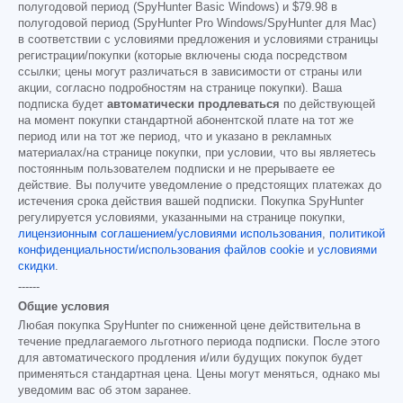
полугодовой период (SpyHunter Basic Windows) и
$79.98
в
полугодовой период (SpyHunter Pro Windows/SpyHunter для Mac)
в соответствии с условиями предложения и условиями страницы
регистрации/покупки (которые включены сюда посредством
ссылки; цены могут различаться в зависимости от страны или
акции, согласно подробностям на странице покупки). Ваша
подписка будет
автоматически продлеваться
по действующей
на момент покупки стандартной абонентской плате на тот же
период или на тот же период, что и указано в рекламных
материалах/на странице покупки, при условии, что вы являетесь
постоянным пользователем подписки и не прерываете ее
действие. Вы получите уведомление о предстоящих платежах до
истечения срока действия вашей подписки. Покупка SpyHunter
регулируется условиями, указанными на странице покупки,
лицензионным соглашением/условиями использования
,
политикой
конфиденциальности/использования файлов cookie
и
условиями
скидки
.
------
Общие условия
Любая покупка SpyHunter по сниженной цене действительна в
течение предлагаемого льготного периода подписки. После этого
для автоматического продления и/или будущих покупок будет
применяться стандартная цена. Цены могут меняться, однако мы
уведомим вас об этом заранее.