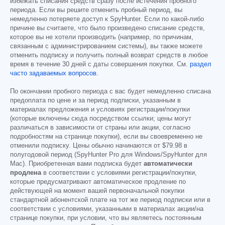
избежать списания средств сразу после истечения пробного
периода. Если вы решите отменить пробный период, вы
немедленно потеряете доступ к SpyHunter. Если по какой-либо
причине вы считаете, что было произведено списание средств,
которое вы не хотели производить (например, по причинам,
связанным с администрированием системы), вы также можете
отменить подписку и получить полный возврат средств в любое
время в течение 30 дней с даты совершения покупки. См.
раздел
часто задаваемых вопросов
.
По окончании пробного периода с вас будет немедленно списана
предоплата по цене и за период подписки, указанным в
материалах предложения и условиях регистрации/покупки
(которые включены сюда посредством ссылки; цены могут
различаться в зависимости от страны или акции, согласно
подробностям на странице покупки), если вы своевременно не
отменили подписку. Цены обычно начинаются от
$79.98
в
полугодовой период (SpyHunter Pro для Windows/SpyHunter для
Mac). Приобретенная вами подписка будет
автоматически
продлена
в соответствии с условиями регистрации/покупки,
которые предусматривают автоматическое продление по
действующей на момент вашей первоначальной покупки
стандартной абонентской плате на тот же период подписки или в
соответствии с условиями, указанными в материалах акции/на
странице покупки, при условии, что вы являетесь постоянным