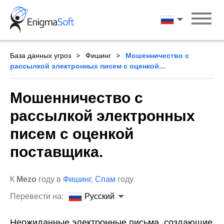
Skip
to
Русский
content
База данных угроз
Фишинг
Мошенничество с
рассылкой электронных писем с оценкой...
Мошенничество с
рассылкой электронных
писем с оценкой
поставщика.
К
Mezo
году в
Фишинг
,
Спам
году
Перевести на:
Русский
Неожиданные электронные письма, создающие