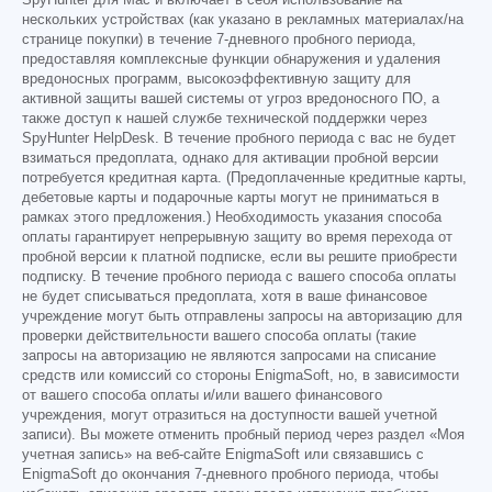
SpyHunter для Mac и включает в себя использование на
нескольких устройствах (как указано в рекламных материалах/на
странице покупки) в течение 7-дневного пробного периода,
предоставляя комплексные функции обнаружения и удаления
вредоносных программ, высокоэффективную защиту для
активной защиты вашей системы от угроз вредоносного ПО, а
также доступ к нашей службе технической поддержки через
SpyHunter HelpDesk. В течение пробного периода с вас не будет
взиматься предоплата, однако для активации пробной версии
потребуется кредитная карта. (Предоплаченные кредитные карты,
дебетовые карты и подарочные карты могут не приниматься в
рамках этого предложения.) Необходимость указания способа
оплаты гарантирует непрерывную защиту во время перехода от
пробной версии к платной подписке, если вы решите приобрести
подписку. В течение пробного периода с вашего способа оплаты
не будет списываться предоплата, хотя в ваше финансовое
учреждение могут быть отправлены запросы на авторизацию для
проверки действительности вашего способа оплаты (такие
запросы на авторизацию не являются запросами на списание
средств или комиссий со стороны EnigmaSoft, но, в зависимости
от вашего способа оплаты и/или вашего финансового
учреждения, могут отразиться на доступности вашей учетной
записи). Вы можете отменить пробный период через раздел «Моя
учетная запись» на веб-сайте EnigmaSoft или связавшись с
EnigmaSoft до окончания 7-дневного пробного периода, чтобы