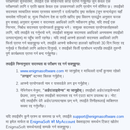
परीक्षणको सुरुवातमा, तपाईंले एक सक्रियता कोड प्राप्त गर्नुहुनेछ जुन केवल एक
परीक्षणको लागि र प्रति खाता केवल एक उपकरणको लागि प्रयोग गर्न सीमित छ। तपाईंको
सदस्यता स्वचालित रूपमा प्रस्ताव सामग्री र दर्ता/खरीद पृष्ठ सर्तहरू (जुन सन्दर्भद्वारा यहाँ
समावेश गरिएको छ; मूल्य निर्धारण देश वा प्रति खरिद पृष्ठ विवरण प्रवर्द्धन अनुसार फरक
हुन सक्छ) अनुसार मूल्यमा र सदस्यता अवधिको लागि नवीकरण हुनेछ, यदि तपाईं एक
निरन्तर, निर्बाध सदस्यता प्रयोगकर्ता हुनुहुन्छ भने। सशुल्क सदस्यता प्रयोगकर्ताहरूको
लागि, यदि तपाईंले रद्द गर्नुभयो भने, तपाईंको सशुल्क सदस्यता अवधिको अन्त्यसम्म तपाईंको
उत्पादन(हरू) मा पहुँच जारी रहनेछ। यदि तपाईं आफ्नो हालको सदस्यता अवधिको लागि
फिर्ता प्राप्त गर्न चाहनुहुन्छ भने, तपाईंले आफ्नो सबैभन्दा हालको खरिदको 30 दिन भित्र रद्द
गर्नुपर्छ र फिर्ताको लागि आवेदन दिनुपर्छ, र तपाईंको फिर्ती प्रशोधन भएपछि तपाईंले तुरुन्तै
पूर्ण कार्यक्षमता प्राप्त गर्न बन्द गर्नुहुनेछ।
तपाईंले निम्नानुसार सदस्यता वा परीक्षण रद्द गर्न सक्नुहुन्छ:
www.enigmasoftware.com
मा जानुहोस् र माथिल्लो दायाँ कुनामा रहेको
"लगइन"
बटनमा क्लिक गर्नुहोस्।
आफ्नो प्रयोगकर्ता नाम र पासवर्डले लग इन गर्नुहोस्।
नेभिगेसन मेनुमा,
"अर्डर/लाइसेन्स" मा जानुहोस्।
तपाईंको अर्डर/लाइसेन्सको
छेउमा, लागू भएमा तपाईंको सदस्यता रद्द गर्न एउटा बटन उपलब्ध छ। नोट:
यदि तपाईंसँग धेरै अर्डर/उत्पादनहरू छन् भने, तपाईंले तिनीहरूलाई व्यक्तिगत
रूपमा रद्द गर्नुपर्नेछ।
यदि तपाईंसँग कुनै प्रश्न वा समस्या छ भने, तपाईंले
support@enigmasoftware.com
मा इमेल मार्फत वा
EnigmaSoft को MyAccount
वेबसाइटमा समर्थन टिकट खोलेर
EnigmaSoft समर्थनलाई सम्पर्क गर्न सक्नुहुन्छ।