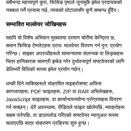
सबैभन्दा महत्त्वपूर्ण कुरा, फिसिङ पृष्ठले जुनसुकै इमेल प्रदायकको
नक्कल गर्ने प्रयास गर्छ, त्यसको घोटालासँग कुनै सम्बन्ध हुँदैन।
सम्भावित मालवेयर जोखिमहरू
यद्यपि यो विशेष अभियान मुख्यतया प्रमाण चोरीमा केन्द्रित छ,
समान फिसिङ टेम्प्लेटहरू प्रायः मालवेयर वितरण गर्न पुन: प्रयोग
गरिन्छ। साइबर अपराधीहरूले सामान्यतया संलग्नक वा लिङ्कहरू
भित्र हानिकारक सामग्री इम्बेड गरेर दुर्भावनापूर्ण सफ्टवेयरको लागि
डेलिभरी विधिको रूपमा इमेल प्रयोग गर्छन्।
धम्की दिने व्यक्तिहरूले संक्रमित माइक्रोसफ्ट अफिस
कागजातहरू, PDF फाइलहरू, ZIP वा RAR अभिलेखहरू,
JavaScript फाइलहरू, वा कार्यान्वयनयोग्य प्रोग्रामहरू वितरण
गर्न सक्छन्। धेरै अवस्थामा, पीडितले फाइल खोलेपछि, म्याक्रोहरू
सक्षम पारेपछि, वा डाउनलोड गरिएको सफ्टवेयर म्यानुअल रूपमा
चलाएपछि मात्र संक्रमण प्रक्रिया सुरु हुन्छ।