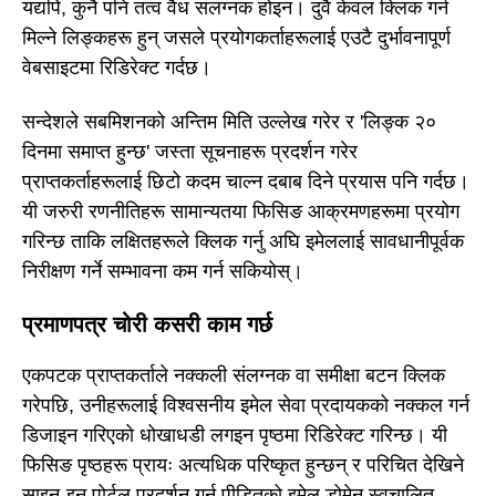
यद्यपि, कुनै पनि तत्व वैध संलग्नक होइन। दुवै केवल क्लिक गर्न
मिल्ने लिङ्कहरू हुन् जसले प्रयोगकर्ताहरूलाई एउटै दुर्भावनापूर्ण
वेबसाइटमा रिडिरेक्ट गर्दछ।
सन्देशले सबमिशनको अन्तिम मिति उल्लेख गरेर र 'लिङ्क २०
दिनमा समाप्त हुन्छ' जस्ता सूचनाहरू प्रदर्शन गरेर
प्राप्तकर्ताहरूलाई छिटो कदम चाल्न दबाब दिने प्रयास पनि गर्दछ।
यी जरुरी रणनीतिहरू सामान्यतया फिसिङ आक्रमणहरूमा प्रयोग
गरिन्छ ताकि लक्षितहरूले क्लिक गर्नु अघि इमेललाई सावधानीपूर्वक
निरीक्षण गर्ने सम्भावना कम गर्न सकियोस्।
प्रमाणपत्र चोरी कसरी काम गर्छ
एकपटक प्राप्तकर्ताले नक्कली संलग्नक वा समीक्षा बटन क्लिक
गरेपछि, उनीहरूलाई विश्वसनीय इमेल सेवा प्रदायकको नक्कल गर्न
डिजाइन गरिएको धोखाधडी लगइन पृष्ठमा रिडिरेक्ट गरिन्छ। यी
फिसिङ पृष्ठहरू प्रायः अत्यधिक परिष्कृत हुन्छन् र परिचित देखिने
साइन-इन पोर्टल प्रदर्शन गर्न पीडितको इमेल डोमेन स्वचालित