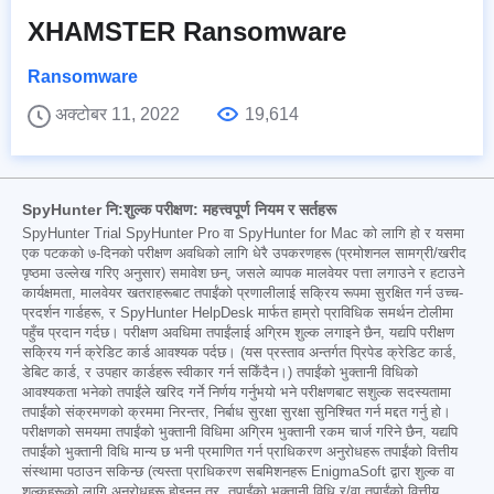
XHAMSTER Ransomware
Ransomware
अक्टोबर 11, 2022
19,614
SpyHunter नि:शुल्क परीक्षण: महत्त्वपूर्ण नियम र सर्तहरू
SpyHunter Trial SpyHunter Pro वा SpyHunter for Mac को लागि हो र यसमा
एक पटकको ७-दिनको परीक्षण अवधिको लागि धेरै उपकरणहरू (प्रमोशनल सामग्री/खरीद
पृष्ठमा उल्लेख गरिए अनुसार) समावेश छन्, जसले व्यापक मालवेयर पत्ता लगाउने र हटाउने
कार्यक्षमता, मालवेयर खतराहरूबाट तपाईंको प्रणालीलाई सक्रिय रूपमा सुरक्षित गर्न उच्च-
प्रदर्शन गार्डहरू, र SpyHunter HelpDesk मार्फत हाम्रो प्राविधिक समर्थन टोलीमा
पहुँच प्रदान गर्दछ। परीक्षण अवधिमा तपाईंलाई अग्रिम शुल्क लगाइने छैन, यद्यपि परीक्षण
सक्रिय गर्न क्रेडिट कार्ड आवश्यक पर्दछ। (यस प्रस्ताव अन्तर्गत प्रिपेड क्रेडिट कार्ड,
डेबिट कार्ड, र उपहार कार्डहरू स्वीकार गर्न सकिँदैन।) तपाईंको भुक्तानी विधिको
आवश्यकता भनेको तपाईंले खरिद गर्ने निर्णय गर्नुभयो भने परीक्षणबाट सशुल्क सदस्यतामा
तपाईंको संक्रमणको क्रममा निरन्तर, निर्बाध सुरक्षा सुरक्षा सुनिश्चित गर्न मद्दत गर्नु हो।
परीक्षणको समयमा तपाईंको भुक्तानी विधिमा अग्रिम भुक्तानी रकम चार्ज गरिने छैन, यद्यपि
तपाईंको भुक्तानी विधि मान्य छ भनी प्रमाणित गर्न प्राधिकरण अनुरोधहरू तपाईंको वित्तीय
संस्थामा पठाउन सकिन्छ (त्यस्ता प्राधिकरण सबमिशनहरू EnigmaSoft द्वारा शुल्क वा
शुल्कहरूको लागि अनुरोधहरू होइनन् तर, तपाईंको भुक्तानी विधि र/वा तपाईंको वित्तीय