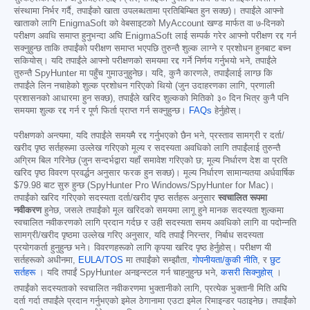
संस्थामा निर्भर गर्दै, तपाईंको खाता उपलब्धतामा प्रतिबिम्बित हुन सक्छ)। तपाईंले आफ्नो
खाताको लागि EnigmaSoft को वेबसाइटको MyAccount खण्ड मार्फत वा ७-दिनको
परीक्षण अवधि समाप्त हुनुभन्दा अघि EnigmaSoft लाई सम्पर्क गरेर आफ्नो परीक्षण रद्द गर्न
सक्नुहुन्छ ताकि तपाईंको परीक्षण समाप्त भएपछि तुरुन्तै शुल्क लाग्ने र प्रशोधन हुनबाट बच्न
सकियोस्। यदि तपाईंले आफ्नो परीक्षणको समयमा रद्द गर्ने निर्णय गर्नुभयो भने, तपाईंले
तुरुन्तै SpyHunter मा पहुँच गुमाउनुहुनेछ। यदि, कुनै कारणले, तपाईंलाई लाग्छ कि
तपाईंले लिन नचाहेको शुल्क प्रशोधन गरिएको थियो (जुन उदाहरणका लागि, प्रणाली
प्रशासनको आधारमा हुन सक्छ), तपाईंले खरिद शुल्कको मितिको ३० दिन भित्र कुनै पनि
समयमा शुल्क रद्द गर्न र पूर्ण फिर्ता प्राप्त गर्न सक्नुहुन्छ।
FAQs
हेर्नुहोस्।
परीक्षणको अन्त्यमा, यदि तपाईंले समयमै रद्द गर्नुभएको छैन भने, प्रस्ताव सामग्री र दर्ता/
खरीद पृष्ठ सर्तहरूमा उल्लेख गरिएको मूल्य र सदस्यता अवधिको लागि तपाईंलाई तुरुन्तै
अग्रिम बिल गरिनेछ (जुन सन्दर्भद्वारा यहाँ समावेश गरिएको छ; मूल्य निर्धारण देश वा प्रति
खरिद पृष्ठ विवरण प्रवर्द्धन अनुसार फरक हुन सक्छ)। मूल्य निर्धारण सामान्यतया अर्धवार्षिक
$79.98
बाट सुरु हुन्छ (SpyHunter Pro Windows/SpyHunter for Mac)।
तपाईंको खरिद गरिएको सदस्यता दर्ता/खरीद पृष्ठ सर्तहरू अनुसार
स्वचालित रूपमा
नवीकरण
हुनेछ, जसले तपाईंको मूल खरिदको समयमा लागू हुने मानक सदस्यता शुल्कमा
स्वचालित नवीकरणको लागि प्रदान गर्दछ र उही सदस्यता समय अवधिको लागि वा पदोन्नति
सामग्री/खरीद पृष्ठमा उल्लेख गरिए अनुसार, यदि तपाईं निरन्तर, निर्बाध सदस्यता
प्रयोगकर्ता हुनुहुन्छ भने। विवरणहरूको लागि कृपया खरिद पृष्ठ हेर्नुहोस्। परीक्षण यी
सर्तहरूको अधीनमा,
EULA/TOS
मा तपाईंको सम्झौता,
गोपनीयता/कुकी नीति
, र
छुट
सर्तहरू
। यदि तपाईं SpyHunter अनइन्स्टल गर्न चाहनुहुन्छ भने,
कसरी सिक्नुहोस्
।
तपाईंको सदस्यताको स्वचालित नवीकरणमा भुक्तानीको लागि, प्रत्येक भुक्तानी मिति अघि
दर्ता गर्दा तपाईंले प्रदान गर्नुभएको इमेल ठेगानामा एउटा इमेल रिमाइन्डर पठाइनेछ। तपाईंको