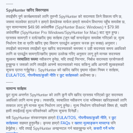
------
SpyHunter खरिद विवरणहरू
तपाईंसँग पूर्ण कार्यक्षमताको लागि तुरुन्तै SpyHunter को सदस्यता लिने विकल्प पनि छ,
जसमा मालवेयर हटाउने र हाम्रो हेल्पडेस्क मार्फत हाम्रो समर्थन विभागमा पहुँच समावेश छ,
जुन सामान्यतया
$49.98
अर्धवार्षिक (SpyHunter Basic Windows) र
$79.98
अर्धवार्षिक (SpyHunter Pro Windows/SpyHunter for Mac) बाट सुरु हुन्छ।
प्रस्ताव सामग्री र दर्ता/खरीद पृष्ठ सर्तहरू (जुन यहाँ सन्दर्भद्वारा समावेश गरिएको छ; मूल्य
निर्धारण देश वा प्रति खरिद पृष्ठ विवरण प्रवर्द्धन अनुसार फरक हुन सक्छ) अनुसार।
तपाईंको सदस्यता तपाईंको मूल खरिद सदस्यताको समयमा र उही सदस्यता समय अवधिको
लागि वा प्रवर्द्धन सामग्री/खरीद पृष्ठमा उल्लेख गरिए अनुसार लागू हुने मानक सदस्यता
शुल्कमा
स्वचालित रूपमा
नवीकरण हुनेछ, यदि तपाईं निरन्तर, निर्बाध सदस्यता प्रयोगकर्ता
हुनुहुन्छ र जसको लागि तपाईंले आफ्नो सदस्यताको म्याद सकिनु अघि आगामी शुल्कहरूको
सूचना प्राप्त गर्नुहुनेछ। SpyHunter को खरिद खरिद पृष्ठमा रहेका नियम र सर्तहरू,
EULA/TOS
,
गोपनीयता/कुकी नीति
र
छुट सर्तहरूको
अधीनमा छ।
------
सामान्य सर्तहरू
छुट मूल्य अन्तर्गत SpyHunter को लागि कुनै पनि खरिद प्रस्ताव गरिएको छुट सदस्यता
अवधिको लागि मान्य हुन्छ। त्यसपछि, स्वचालित नवीकरण र/वा भविष्यका खरिदहरूको लागि
तत्काल लागू हुने मानक मूल्य निर्धारण लागू हुनेछ। मूल्य निर्धारण परिवर्तनको विषय हो, यद्यपि
हामी तपाईंलाई मूल्य परिवर्तनको अग्रिम सूचना दिनेछौं।
सबै SpyHunter संस्करणहरू हाम्रो
EULA/TOS
,
गोपनीयता/कुकी नीति
, र
छुट
सर्तहरूमा
सहमत हुनुपर्नेछ। कृपया हाम्रो
FAQs
र
खतरा मूल्याङ्कन मापदण्ड
पनि
हेर्नुहोस्। यदि तपाईं SpyHunter अनइन्स्टल गर्न चाहनुहुन्छ भने,
कसरी गर्ने भनेर