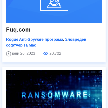
Fuq.com
Rogue Anti-Spyware програма
,
Зловреден
софтуер за Mac
юни 26, 2023
20,702