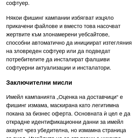
софтуер.
Някои фишинг кампании избягват изцяло
прикачени файлове и вместо това насочват
жертвите към злонамерени уебсайтове,
способни автоматично да инициират изтегляния
на зловреден софтуер или да подведат
потребителите да инсталират фалшиви
софтуерни актуализации и инсталатори.
Заключителни мисли
Имейл кампанията „Оценка на доставчици“ е
фишинг измама, маскирана като легитимна
покана за бизнес оферта. Основната ѝ цел е да
открадне идентификационни данни за имейл
акаунт чрез убедителна, но измамна страница