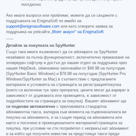
поотделно.
Ако имате въпроси или проблеми, можете да се свържете с
поддръжката на EnigmaSoft по имейл на
support@enigmasoftware.com
или като отворите заявка за
поддръжка на уебсайта
„Моят акаунт“ на EnigmaSoft
.
------
Детайли за покупката на SpyHunter
Също така имате възможност да се абонирате за SpyHunter
незабавно за пълна функционалност, включително премахване на
зловреден софтуер и достъп до нашия отдел за поддръжка чрез
нашия HelpDesk, обикновено започвайки от
$49.98
на полугодие
(SpyHunter Basic Windows) и
$79.98
на полугодие (SpyHunter Pro
Windows/SpyHunter за Mac) в съответствие с предлаганите
материали и условията на страницата за регистрация/покупка
(които са включени тук чрез препратка; цените могат да варират в
зависимост от държавата или промоцията, в зависимост от
подробностите на страницата за покупка). Вашият абонамент ще
се поднови автоматично
с приложимата стандартна
абонаментна такса, валидна към момента на първоначалната ви
покупка на абонамента, и за същия период на абонамента или
както е посочено в промоционалните материали/страницата за
покупка, при условие че сте потребител с непрекъснат абонамент
и за който ще получите известие за предстоящи такси преди