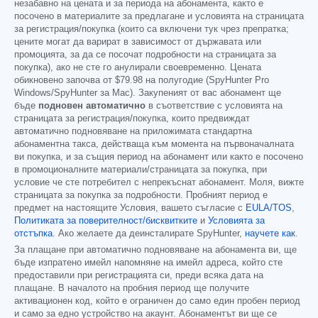
незабавно на цената и за периода на абонамента, както е
посочено в материалите за предлагане и условията на страницата
за регистрация/покупка (които са включени тук чрез препратка;
цените могат да варират в зависимост от държавата или
промоцията, за да се посочат подробности на страницата за
покупка), ако не сте го анулирали своевременно. Цената
обикновено започва от
$79.98
на полугодие (SpyHunter Pro
Windows/SpyHunter за Mac). Закупеният от вас абонамент ще
бъде
подновен автоматично
в съответствие с условията на
страницата за регистрация/покупка, които предвиждат
автоматично подновяване на приложимата стандартна
абонаментна такса, действаща към момента на първоначалната
ви покупка, и за същия период на абонамент или както е посочено
в промоционалните материали/страницата за покупка, при
условие че сте потребител с непрекъснат абонамент. Моля, вижте
страницата за покупка за подробности. Пробният период е
предмет на настоящите Условия, вашето съгласие с
EULA/TOS
,
Политиката за поверителност/бисквитките
и
Условията за
отстъпка
. Ако желаете да деинсталирате SpyHunter,
научете как
.
За плащане при автоматично подновяване на абонамента ви, ще
бъде изпратено имейл напомняне на имейл адреса, който сте
предоставили при регистрацията си, преди всяка дата на
плащане. В началото на пробния период ще получите
активационен код, който е ограничен до само един пробен период
и само за едно устройство на акаунт. Абонаментът ви ще се