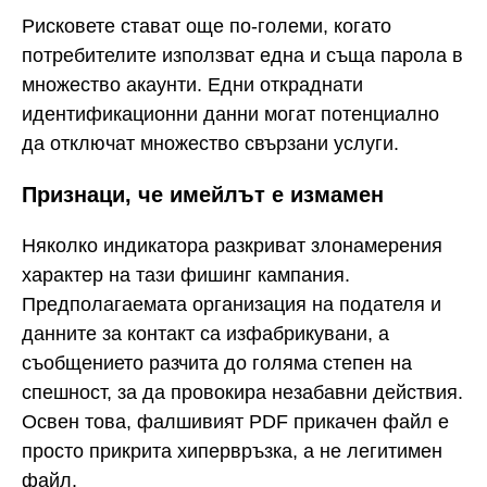
Рисковете стават още по-големи, когато
потребителите използват една и съща парола в
множество акаунти. Едни откраднати
идентификационни данни могат потенциално
да отключат множество свързани услуги.
Признаци, че имейлът е измамен
Няколко индикатора разкриват злонамерения
характер на тази фишинг кампания.
Предполагаемата организация на подателя и
данните за контакт са изфабрикувани, а
съобщението разчита до голяма степен на
спешност, за да провокира незабавни действия.
Освен това, фалшивият PDF прикачен файл е
просто прикрита хипервръзка, а не легитимен
файл.