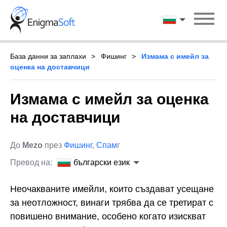
Skip
to
български ези
content
База данни за заплахи
Фишинг
Измама с имейл за
оценка на доставчици
Измама с имейл за оценка
на доставчици
До
Mezo
през
Фишинг
,
Спам
г
Превод на:
български език
Неочакваните имейли, които създават усещане
за неотложност, винаги трябва да се третират с
повишено внимание, особено когато изискват