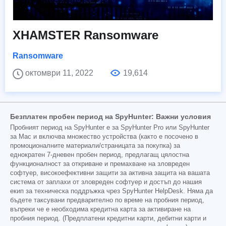
XHAMSTER Ransomware
Ransomware
октомври 11, 2022
19,614
Безплатен пробен период на SpyHunter: Важни условия
Пробният период на SpyHunter е за SpyHunter Pro или SpyHunter
за Mac и включва множество устройства (както е посочено в
промоционалните материали/страницата за покупка) за
еднократен 7-дневен пробен период, предлагащ цялостна
функционалност за откриване и премахване на зловреден
софтуер, високоефективни защити за активна защита на вашата
система от заплахи от зловреден софтуер и достъп до нашия
екип за техническа поддръжка чрез SpyHunter HelpDesk. Няма да
бъдете таксувани предварително по време на пробния период,
въпреки че е необходима кредитна карта за активиране на
пробния период. (Предплатени кредитни карти, дебитни карти и