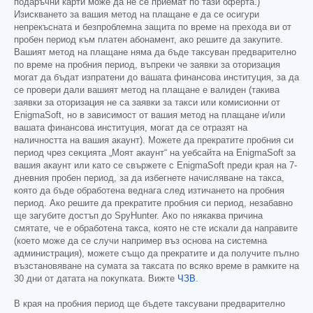
подаръчни карти може да не се приемат по тази оферта.)
Изискването за вашия метод на плащане е да се осигури
непрекъсната и безпроблемна защита по време на прехода ви от
пробен период към платен абонамент, ако решите да закупите.
Вашият метод на плащане няма да бъде таксуван предварително
по време на пробния период, въпреки че заявки за оторизация
могат да бъдат изпратени до вашата финансова институция, за да
се провери дали вашият метод на плащане е валиден (такива
заявки за оторизация не са заявки за такси или комисионни от
EnigmaSoft, но в зависимост от вашия метод на плащане и/или
вашата финансова институция, могат да се отразят на
наличността на вашия акаунт). Можете да прекратите пробния си
период чрез секцията „Моят акаунт“ на уебсайта на EnigmaSoft за
вашия акаунт или като се свържете с EnigmaSoft преди края на 7-
дневния пробен период, за да избегнете начисляване на такса,
която да бъде обработена веднага след изтичането на пробния
период. Ако решите да прекратите пробния си период, незабавно
ще загубите достъп до SpyHunter. Ако по някаква причина
смятате, че е обработена такса, която не сте искали да направите
(което може да се случи например въз основа на системна
администрация), можете също да прекратите и да получите пълно
възстановяване на сумата за таксата по всяко време в рамките на
30 дни от датата на покупката. Вижте
ЧЗВ
.
В края на пробния период ще бъдете таксувани предварително