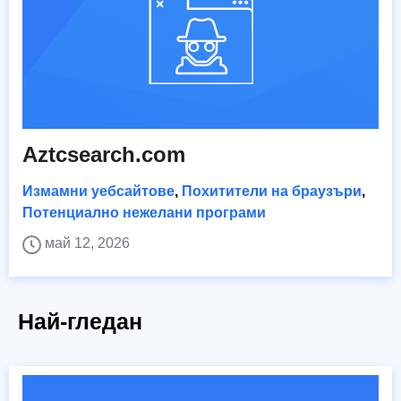
Aztcsearch.com
Измамни уебсайтове
,
Похитители на браузъри
,
Потенциално нежелани програми
май 12, 2026
Най-гледан