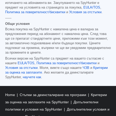
изтичането на абонамента ви. Закупуването на SpyHunter е
предмет на условията на страницата за покупка,
EULA/TOS
,
Политика за поверителност/бисквитки
и
Условия за отстъпки
.
------
Общи условия
Всяка покупка на SpyHunter с намалена цена е валидна за
предложения период на абонамент с намалена цена. След това
ще се прилагат стандартните цени, приложими към този момент,
за автоматично подновяване и/или бъдещи покупки. Цените
подлежат на промяна, въпреки че ще ви уведомим предварително
за промените в цените.
Всички версии на SpyHunter са предмет на вашето съгласие с
нашите
EULA/TOS
,
Политика за поверителност/бисквитки
и
Условия за отстъпки
. Моля, вижте също нашите
ЧЗВ
и
Критерии
за оценка на заплахите
. Ако желаете да деинсталирате
SpyHunter,
научете как
.
Home
Стъпки за деинсталиране на програми
Критерии
за оценка на заплахите на SpyHunter
Допълнителни
политики и условия на SpyHunter
Допълнителни условия и