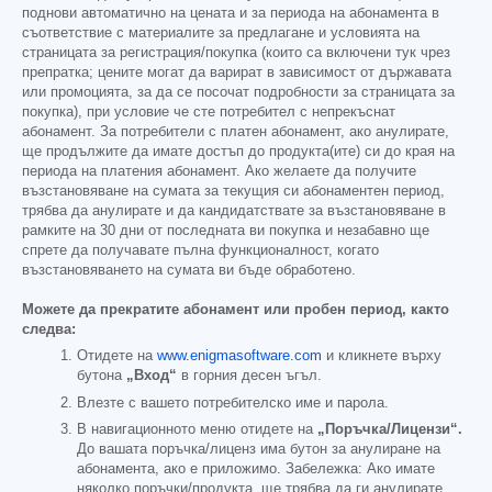
поднови автоматично на цената и за периода на абонамента в
съответствие с материалите за предлагане и условията на
страницата за регистрация/покупка (които са включени тук чрез
препратка; цените могат да варират в зависимост от държавата
или промоцията, за да се посочат подробности за страницата за
покупка), при условие че сте потребител с непрекъснат
абонамент. За потребители с платен абонамент, ако анулирате,
ще продължите да имате достъп до продукта(ите) си до края на
периода на платения абонамент. Ако желаете да получите
възстановяване на сумата за текущия си абонаментен период,
трябва да анулирате и да кандидатствате за възстановяване в
рамките на 30 дни от последната ви покупка и незабавно ще
спрете да получавате пълна функционалност, когато
възстановяването на сумата ви бъде обработено.
Можете да прекратите абонамент или пробен период, както
следва:
Отидете на
www.enigmasoftware.com
и кликнете върху
бутона
„Вход“
в горния десен ъгъл.
Влезте с вашето потребителско име и парола.
В навигационното меню отидете на
„Поръчка/Лицензи“.
До вашата поръчка/лиценз има бутон за анулиране на
абонамента, ако е приложимо. Забележка: Ако имате
няколко поръчки/продукта, ще трябва да ги анулирате