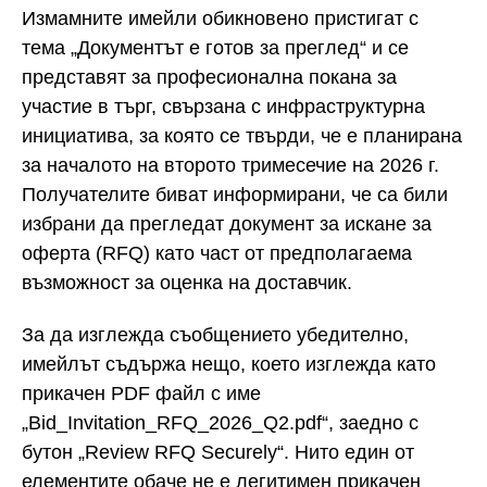
Измамните имейли обикновено пристигат с
тема „Документът е готов за преглед“ и се
представят за професионална покана за
участие в търг, свързана с инфраструктурна
инициатива, за която се твърди, че е планирана
за началото на второто тримесечие на 2026 г.
Получателите биват информирани, че са били
избрани да прегледат документ за искане за
оферта (RFQ) като част от предполагаема
възможност за оценка на доставчик.
За да изглежда съобщението убедително,
имейлът съдържа нещо, което изглежда като
прикачен PDF файл с име
„Bid_Invitation_RFQ_2026_Q2.pdf“, заедно с
бутон „Review RFQ Securely“. Нито един от
елементите обаче не е легитимен прикачен