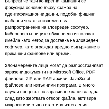
Въпреки че тази конкретна кампания се
фокусира основно върху кражба на
идентификационни данни, подобни фишинг
шаблони често се използват за
разпространение на зловреден софтуер.
Киберпрестъпниците обикновено използват
имейла като метод за доставка на зловреден
софтуер, като вграждат вредно съдържание в
прикачени файлове или връзки.
Злонамерените лица могат да разпространяват
заразени документи на Microsoft Office, PDF
файлове, ZIP или RAR архиви, JavaScript
файлове или изпълними програми. В много
случаи процесът на заразяване започва едва
след като жертвата отвори файла, активира
макроси или ръчно стартира изтегления