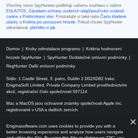
Všechny verze SpyHunteru podléhají vašemu souhlasu s našimi
EULA/TOS
,
Zásadami ochrany osobních údajů/používání souborů
cookie
a
Podmínkami slev
. Prostudujte si také naše
Často kladené
otázky
a
Kritéria pro posouzení hrozeb
. Pokud chcete SpyHunter
odinstalovat,
přečtěte si jak
.
Domov
Kroky odinstalace programu
Kritéria hodnocení
hrozeb SpyHunter
SpyHunter Dodatečné smluvní podmínky
RegHunter Další smluvní podmínky
Sídlo: 1 Castle Street, 3. patro, Dublin 2 D02XD82 Irsko.
EnigmaSoft Limited, Private Company Limited prostřednictvím
akcií, registrační číslo společnosti 597114.
Mac a MacOS jsou ochranné známky společnosti Apple Inc.
registrované v USA a dalších zemích.
Copyright 2016-
2026
. EnigmaSoft Ltd. Všechna práva
Enigmasoftware.com uses cookies to provide you with a
vyhrazena.
better browsing experience and analyze how users navigate
and utilize the Site. By using this Site or clicking on "OK", you