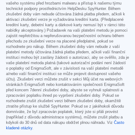
vašeho systému před hrozbami malwaru a přístup k našemu týmu
technické podpory prostřednictvím HelpDesku SpyHunter. Během
zkušební doby vám nebude účtována žádná platba předem, ačkoli k
aktivaci zkušební verze je vyžadována kreditní karta. (Předplacené
kreditní karty, debetní karty a dárkové karty nemusí být v rámci této
nabídky akceptovány.) Požadavek na vaši platební metodu je pomoci
zajistit nepřetržitou a nepřerušovanou bezpečnostní ochranu během
přechodu ze zkušební verze na placené předplatné, pokud se
rozhodnete pro nákup. Během zkušební doby vám nebude z vaší
platební metody účtována žádná platba předem, ačkoli vaší finanční
instituci mohou být zaslány žádosti o autorizaci, aby se ověřilo, zda je
vaše platební metoda platná (takové autorizační podání není žádostí
o poplatky od EnigmaSoft, ale v závislosti na vaší platební metodě
a/nebo vaší finanční instituci se může projevit dostupnost vašeho
účtu). Zkušební verzi můžete zrušit v sekci Můj účet na webových
stránkách EnigmaSoft nebo kontaktováním společnosti EnigmaSoft
před koncem 7denní zkušební doby, abyste se vyhnuli splatnosti a
zpracování poplatku ihned po vypršení zkušební doby. Pokud se
rozhodnete zrušit zkušební verzi během zkušební doby, okamžitě
ztratíte přístup ke službě SpyHunter. Pokud se z jakéhokoli důvodu
domníváte, že byl zpracován poplatek, který jste si přáli provést
(například z důvodu administrace systému), můžete zrušit platbu a
kdykoli do 30 dnů od data nákupu obdržet plnou náhradu. Viz
Často
kladené otázky
.