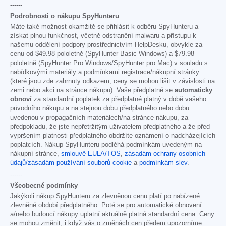
------
Podrobnosti o nákupu SpyHunteru
Máte také možnost okamžitě se přihlásit k odběru SpyHunteru a
získat plnou funkčnost, včetně odstranění malwaru a přístupu k
našemu oddělení podpory prostřednictvím HelpDesku, obvykle za
cenu od
$49.98
pololetně (SpyHunter Basic Windows) a
$79.98
pololetně (SpyHunter Pro Windows/SpyHunter pro Mac) v souladu s
nabídkovými materiály a podmínkami registrace/nákupní stránky
(které jsou zde zahrnuty odkazem; ceny se mohou lišit v závislosti na
zemi nebo akci na stránce nákupu). Vaše předplatné se
automaticky
obnoví
za standardní poplatek za předplatné platný v době vašeho
původního nákupu a na stejnou dobu předplatného nebo dobu
uvedenou v propagačních materiálech/na stránce nákupu, za
předpokladu, že jste nepřetržitým uživatelem předplatného a že před
vypršením platnosti předplatného obdržíte oznámení o nadcházejících
poplatcích. Nákup SpyHunteru podléhá podmínkám uvedeným na
nákupní stránce,
smlouvě EULA/TOS
,
zásadám ochrany osobních
údajů/zásadám používání souborů cookie
a
podmínkám slev
.
------
Všeobecné podmínky
Jakýkoli nákup SpyHunteru za zlevněnou cenu platí po nabízené
zlevněné období předplatného. Poté se pro automatické obnovení
a/nebo budoucí nákupy uplatní aktuálně platná standardní cena. Ceny
se mohou změnit, i když vás o změnách cen předem upozorníme.