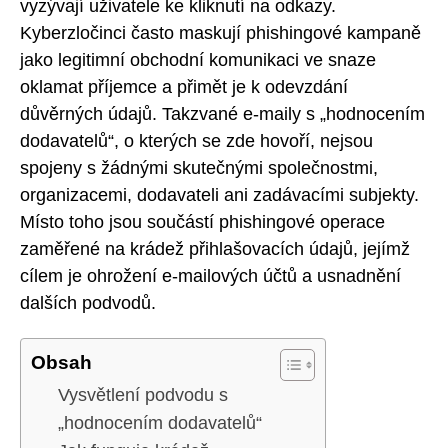
vyzývají uživatele ke kliknutí na odkazy.
Kyberzločinci často maskují phishingové kampaně
jako legitimní obchodní komunikaci ve snaze
oklamat příjemce a přimět je k odevzdání
důvěrných údajů. Takzvané e-maily s „hodnocením
dodavatelů“, o kterých se zde hovoří, nejsou
spojeny s žádnými skutečnými společnostmi,
organizacemi, dodavateli ani zadávacími subjekty.
Místo toho jsou součástí phishingové operace
zaměřené na krádež přihlašovacích údajů, jejímž
cílem je ohrožení e-mailových účtů a usnadnění
dalších podvodů.
Obsah
Vysvětlení podvodu s
„hodnocením dodavatelů“