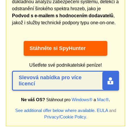
důkladnou analýzu zabezpečení systému, detekci a
odstranění širokého spektra hrozeb, jako je
Podvod s e-mailem s hodnocením dodavatelů
,
jakož i služby technické podpory typu one-on-one.
Stáhněte si SpyHunter
Ušetřete své podnikatelské peníze!
Slevová nabídka pro více
licencí
Ne váš OS?
Stáhnout pro
Windows®
a
Mac®
.
See additional offer below where available.
EULA
and
Privacy/Cookie Policy
.