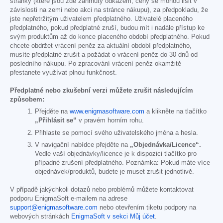
stránky (které jsou zde zahrnuty odkazem; ceny se mohou lišit v
závislosti na zemi nebo akci na stránce nákupu), za předpokladu, že
jste nepřetržitým uživatelem předplatného. Uživatelé placeného
předplatného, pokud předplatné zruší, budou mít i nadále přístup ke
svým produktům až do konce placeného období předplatného. Pokud
chcete obdržet vrácení peněz za aktuální období předplatného,
musíte předplatné zrušit a požádat o vrácení peněz do 30 dnů od
posledního nákupu. Po zpracování vrácení peněz okamžitě
přestanete využívat plnou funkčnost.
Předplatné nebo zkušební verzi můžete zrušit následujícím
způsobem:
Přejděte na
www.enigmasoftware.com
a klikněte na tlačítko
„Přihlásit se“
v pravém horním rohu.
Přihlaste se pomocí svého uživatelského jména a hesla.
V navigační nabídce přejděte na
„Objednávka/Licence“.
Vedle vaší objednávky/licence je k dispozici tlačítko pro
případné zrušení předplatného. Poznámka: Pokud máte více
objednávek/produktů, budete je muset zrušit jednotlivě.
V případě jakýchkoli dotazů nebo problémů můžete kontaktovat
podporu EnigmaSoft e-mailem na adrese
support@enigmasoftware.com
nebo otevřením tiketu podpory na
webových stránkách
EnigmaSoft v sekci Můj účet
.