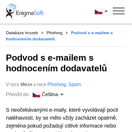
Skip
to
Čeština
content
Databáze hrozeb
Phishing
Podvod s e-mailem s
hodnocením dodavatelů
Podvod s e-mailem s
hodnocením dodavatelů
V roce
Mezo
v roce
Phishing
,
Spam
Přeložit do:
Čeština
S neočekávanými e-maily, které vyvolávají pocit
naléhavosti, by se mělo vždy zacházet opatrně,
zejména pokud požadují citlivé informace nebo