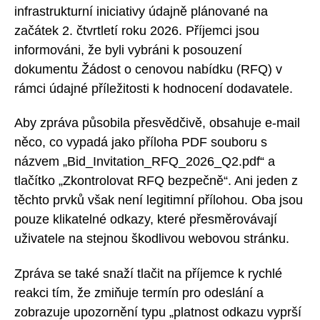
infrastrukturní iniciativy údajně plánované na
začátek 2. čtvrtletí roku 2026. Příjemci jsou
informováni, že byli vybráni k posouzení
dokumentu Žádost o cenovou nabídku (RFQ) v
rámci údajné příležitosti k hodnocení dodavatele.
Aby zpráva působila přesvědčivě, obsahuje e-mail
něco, co vypadá jako příloha PDF souboru s
názvem „Bid_Invitation_RFQ_2026_Q2.pdf“ a
tlačítko „Zkontrolovat RFQ bezpečně“. Ani jeden z
těchto prvků však není legitimní přílohou. Oba jsou
pouze klikatelné odkazy, které přesměrovávají
uživatele na stejnou škodlivou webovou stránku.
Zpráva se také snaží tlačit na příjemce k rychlé
reakci tím, že zmiňuje termín pro odeslání a
zobrazuje upozornění typu „platnost odkazu vyprší