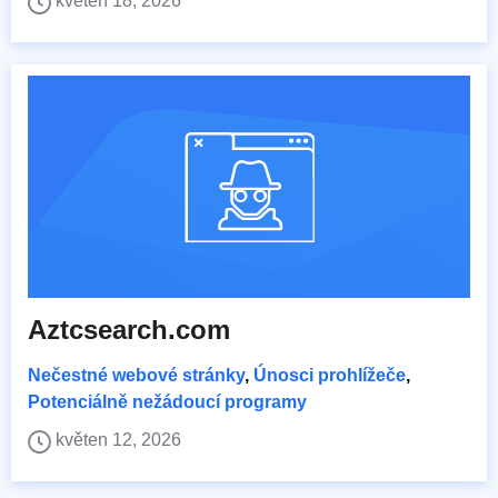
květen 18, 2026
Aztcsearch.com
Nečestné webové stránky
,
Únosci prohlížeče
,
Potenciálně nežádoucí programy
květen 12, 2026