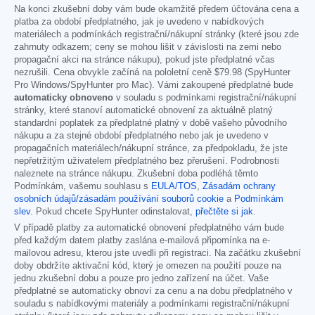
Na konci zkušební doby vám bude okamžitě předem účtována cena a
platba za období předplatného, jak je uvedeno v nabídkových
materiálech a podmínkách registrační/nákupní stránky (které jsou zde
zahrnuty odkazem; ceny se mohou lišit v závislosti na zemi nebo
propagační akci na stránce nákupu), pokud jste předplatné včas
nezrušili. Cena obvykle začíná na pololetní ceně
$79.98
(SpyHunter
Pro Windows/SpyHunter pro Mac). Vámi zakoupené předplatné bude
automaticky obnoveno
v souladu s podmínkami registrační/nákupní
stránky, které stanoví automatické obnovení za aktuálně platný
standardní poplatek za předplatné platný v době vašeho původního
nákupu a za stejné období předplatného nebo jak je uvedeno v
propagačních materiálech/nákupní stránce, za předpokladu, že jste
nepřetržitým uživatelem předplatného bez přerušení. Podrobnosti
naleznete na stránce nákupu. Zkušební doba podléhá těmto
Podmínkám, vašemu souhlasu s
EULA/TOS
,
Zásadám ochrany
osobních údajů/zásadám používání souborů cookie
a
Podmínkám
slev
. Pokud chcete SpyHunter odinstalovat,
přečtěte si jak
.
V případě platby za automatické obnovení předplatného vám bude
před každým datem platby zaslána e-mailová připomínka na e-
mailovou adresu, kterou jste uvedli při registraci. Na začátku zkušební
doby obdržíte aktivační kód, který je omezen na použití pouze na
jednu zkušební dobu a pouze pro jedno zařízení na účet. Vaše
předplatné se automaticky obnoví za cenu a na dobu předplatného v
souladu s nabídkovými materiály a podmínkami registrační/nákupní