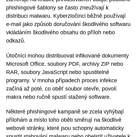
phishingové šablony se často zneužívají k
distribuci malwaru. Kyberzločinci běžně používají
e-mail jako způsob doručování škodlivého softwaru
vkládáním škodlivého obsahu do příloh nebo
odkazů.
Útočníci mohou distribuovat infikované dokumenty
Microsoft Office, soubory PDF, archivy ZIP nebo
RAR, soubory JavaScript nebo spustitelné
programy. V mnoha případech proces infekce
začíná až poté, co oběť soubor otevře, povolí
makra nebo ručně spustí stažený software.
Některé phishingové kampaně se zcela vyhýbají
přílohám a místo toho oběti směrují na škodlivé
webové stránky, které jsou schopny automaticky
spustit stahování malwaru nebo obelstít uživatele k