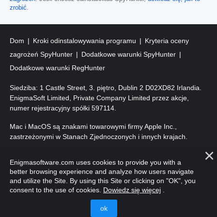
zrobić
.
Dom
Kroki odinstalowywania programu
Kryteria oceny
zagrożeń SpyHunter
Dodatkowe warunki SpyHunter
Dodatkowe warunki RegHunter
Siedziba: 1 Castle Street, 3. piętro, Dublin 2 D02XD82 Irlandia.
EnigmaSoft Limited, Private Company Limited przez akcje,
numer rejestracyjny spółki 597114.
Mac i MacOS są znakami towarowymi firmy Apple Inc.,
zastrzeżonymi w Stanach Zjednoczonych i innych krajach.
Prawa autorskie 2016-
2026
. EnigmaSoft Ltd. Wszelkie prawa
Enigmasoftware.com uses cookies to provide you with a
zastrzeżone.
better browsing experience and analyze how users navigate
and utilize the Site. By using this Site or clicking on "OK", you
consent to the use of cookies.
Dowiedz się więcej
.