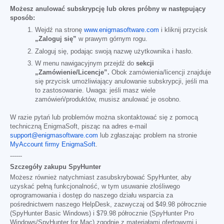
Możesz anulować subskrypcję lub okres próbny w następujący
sposób:
Wejdź na stronę
www.enigmasoftware.com
i kliknij przycisk
„Zaloguj się”
w prawym górnym rogu.
Zaloguj się, podając swoją nazwę użytkownika i hasło.
W menu nawigacyjnym przejdź do
sekcji
„Zamówienie/Licencje”.
Obok zamówienia/licencji znajduje
się przycisk umożliwiający anulowanie subskrypcji, jeśli ma
to zastosowanie. Uwaga: jeśli masz wiele
zamówień/produktów, musisz anulować je osobno.
W razie pytań lub problemów można skontaktować się z pomocą
techniczną EnigmaSoft, pisząc na adres e-mail
support@enigmasoftware.com
lub zgłaszając problem na stronie
MyAccount firmy EnigmaSoft
.
------
Szczegóły zakupu SpyHunter
Możesz również natychmiast zasubskrybować SpyHunter, aby
uzyskać pełną funkcjonalność, w tym usuwanie złośliwego
oprogramowania i dostęp do naszego działu wsparcia za
pośrednictwem naszego HelpDesk, zazwyczaj od
$49.98
półrocznie
(SpyHunter Basic Windows) i
$79.98
półrocznie (SpyHunter Pro
Windows/SpyHunter for Mac) zgodnie z materiałami ofertowymi i