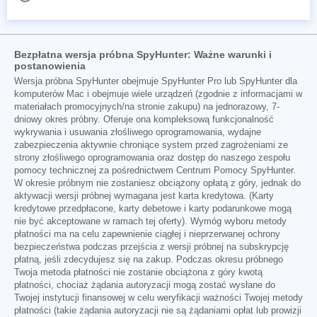
Bezpłatna wersja próbna SpyHunter: Ważne warunki i
postanowienia
Wersja próbna SpyHunter obejmuje SpyHunter Pro lub SpyHunter dla
komputerów Mac i obejmuje wiele urządzeń (zgodnie z informacjami w
materiałach promocyjnych/na stronie zakupu) na jednorazowy, 7-
dniowy okres próbny. Oferuje ona kompleksową funkcjonalność
wykrywania i usuwania złośliwego oprogramowania, wydajne
zabezpieczenia aktywnie chroniące system przed zagrożeniami ze
strony złośliwego oprogramowania oraz dostęp do naszego zespołu
pomocy technicznej za pośrednictwem Centrum Pomocy SpyHunter.
W okresie próbnym nie zostaniesz obciążony opłatą z góry, jednak do
aktywacji wersji próbnej wymagana jest karta kredytowa. (Karty
kredytowe przedpłacone, karty debetowe i karty podarunkowe mogą
nie być akceptowane w ramach tej oferty). Wymóg wyboru metody
płatności ma na celu zapewnienie ciągłej i nieprzerwanej ochrony
bezpieczeństwa podczas przejścia z wersji próbnej na subskrypcję
płatną, jeśli zdecydujesz się na zakup. Podczas okresu próbnego
Twoja metoda płatności nie zostanie obciążona z góry kwotą
płatności, chociaż żądania autoryzacji mogą zostać wysłane do
Twojej instytucji finansowej w celu weryfikacji ważności Twojej metody
płatności (takie żądania autoryzacji nie są żądaniami opłat lub prowizji