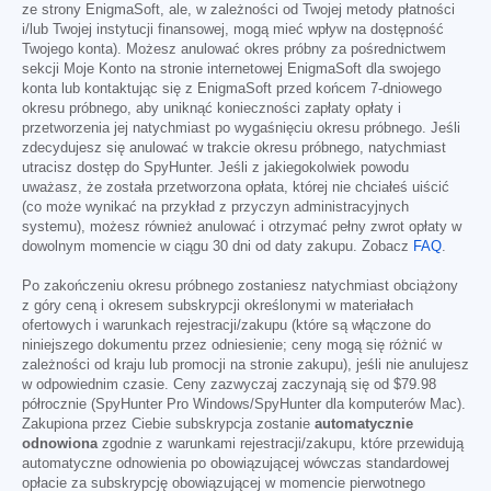
ze strony EnigmaSoft, ale, w zależności od Twojej metody płatności
i/lub Twojej instytucji finansowej, mogą mieć wpływ na dostępność
Twojego konta). Możesz anulować okres próbny za pośrednictwem
sekcji Moje Konto na stronie internetowej EnigmaSoft dla swojego
konta lub kontaktując się z EnigmaSoft przed końcem 7-dniowego
okresu próbnego, aby uniknąć konieczności zapłaty opłaty i
przetworzenia jej natychmiast po wygaśnięciu okresu próbnego. Jeśli
zdecydujesz się anulować w trakcie okresu próbnego, natychmiast
utracisz dostęp do SpyHunter. Jeśli z jakiegokolwiek powodu
uważasz, że została przetworzona opłata, której nie chciałeś uiścić
(co może wynikać na przykład z przyczyn administracyjnych
systemu), możesz również anulować i otrzymać pełny zwrot opłaty w
dowolnym momencie w ciągu 30 dni od daty zakupu. Zobacz
FAQ
.
Po zakończeniu okresu próbnego zostaniesz natychmiast obciążony
z góry ceną i okresem subskrypcji określonymi w materiałach
ofertowych i warunkach rejestracji/zakupu (które są włączone do
niniejszego dokumentu przez odniesienie; ceny mogą się różnić w
zależności od kraju lub promocji na stronie zakupu), jeśli nie anulujesz
w odpowiednim czasie. Ceny zazwyczaj zaczynają się od
$79.98
półrocznie (SpyHunter Pro Windows/SpyHunter dla komputerów Mac).
Zakupiona przez Ciebie subskrypcja zostanie
automatycznie
odnowiona
zgodnie z warunkami rejestracji/zakupu, które przewidują
automatyczne odnowienia po obowiązującej wówczas standardowej
opłacie za subskrypcję obowiązującej w momencie pierwotnego