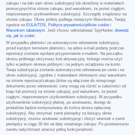
zakupu i na taki sam okres subskrypcji lub określony w materiałach
promocyjnych/na stronie zakupu, pod warunkiem, że jesteś ciągłym,
nieprzerwanym użytkownikiem subskrypcji. Szczegóły znajdziesz na
stronie zakupu. Okres próbny podlega niniejszym Warunkom, Twojej
zgodzie na
EULA/TOS
,
Polityce prywatności/plików cookie
i
Warunkom rabatowym
. Jeśli chcesz odinstalować SpyHunter,
dowiedz
się, jak to zrobić
.
W przypadku płatności za automatyczne odnowienie subskrypcji,
przed każdym terminem płatności, na adres e-mail podany podczas
rejestracji zostanie wysłane przypomnienie e-mailem. Na początku
okresu próbnego otrzymasz kod aktywacyjny, którego można użyć
tylko w jednym okresie próbnym i na jednym urządzeniu na konto.
Twoja subskrypcja zostanie automatycznie odnowiona po cenie i na
okres subskrypcji, zgodnie z materiałami ofertowymi oraz warunkami
na stronie rejestracji/zakupu (które są włączone do niniejszego
dokumentu przez odniesienie; ceny mogą się różnić w zależności od
kraju lub promocji na stronie zakupu), pod warunkiem, że jesteś
ciągłym, nieprzerwanym użytkownikiem subskrypcji. W przypadku
użytkowników subskrypcji płatnej, po anulowaniu, dostęp do
produktów będzie kontynuowany do końca okresu opłaconej
subskrypcji. Aby otrzymać zwrot pieniędzy za bieżący okres
subskrypcji, musisz anulować subskrypcję i złożyć wniosek o zwrot
pieniędzy w ciągu 30 dni od daty ostatniego zakupu. Po przetworzeniu
zwrotu natychmiast utracisz pełną funkcjonalność.