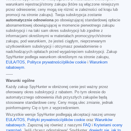
warunkami rejestracji/strony zakupu (które są włączone niniejszym
przez odniesienie; ceny mogą się różnić w zależności od kraju lub
promocji na stronie zakupu). Twoja subskrypcja zostanie
automatycznie odnowiona
po obowiązującej standardowej opłacie
abonamentowej obowiązującej w momencie pierwotnego zakupu
subskrypcji i na taki sam okres subskrypcji lub zgodnie z
informacjami określonymi w materiałach promocyjnych/stronie
zakupu, pod warunkiem, że jesteś ciągłym, nieprzerwanym
użytkownikiem subskrypcji i otrzymasz powiadomienie o
nadchodzących opłatach przed wygaśnięciem subskrypcji. Zakup
SpyHunter podlega warunkom określonym na stronie zakupu,
EULA/TOS
,
Polityce prywatności/plików cookie
i
Warunkom
rabatowym
.
------
Warunki ogólne
Każdy zakup SpyHunter w obniżonej cenie jest ważny przez
oferowany okres subskrypcji z rabatem. Po tym okresie do
automatycznego odnowienia i/lub przyszłych zakupów będą
stosowane standardowe ceny. Ceny mogą ulec zmianie, jednak
poinformujemy Cię o tym z wyprzedzeniem.
Wszystkie wersje SpyHunter podlegają akceptacji naszej umowy
EULA/TOS
,
Polityki prywatności/plików cookie
oraz
Warunków
rabatowych
. Zapoznaj się również z naszymi
FAQ
i
Kryteriami oceny
zagrożeń
. Jeśli chcesz odinstalować SpyHunter,
dowiedz się, jak to