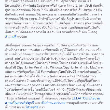
สามารถยกเลิกช่วงทดลองใช้งานผ่านส่วน MyAccount ในเว็บไซต์
EnigmaSoft สำหรับบัญชีของคุณ หรือโดยการติดต่อ EnigmaSoft ก่อนสิ้น
สุดระยะเวลาทดลองใช้งาน 7 วัน เพื่อหลีกเลี่ยงการเรียกเก็บเงินที่จะเกิดขึ้น
ทันทีหลังจากช่วงทดลองใช้งานหมดอายุ หากคุณตัดสินใจยกเลิกในระหว่าง
ช่วงทดลองใช้งาน คุณจะเสียสิทธิ์ในการเข้าถึง SpyHunter ทันที หากด้วย
เหตุผลใดก็ตามที่คุณเชื่อว่ามีการเรียกเก็บเงินที่คุณไม่ต้องการ (ซึ่งอาจเกิดขึ้น
จากการบริหารจัดการระบบ เป็นต้น) คุณสามารถยกเลิกและขอรับเงินคืน
เต็มจำนวนได้ตลอดเวลาภายใน 30 วันนับจากวันที่เรียกเก็บเงิน โปรดดู
คำถามที่
พบบ่อย
เมื่อสิ้นสุดช่วงทดลองใช้ คุณจะถูกเรียกเก็บเงินล่วงหน้าทันทีในราคาและ
สำหรับระยะเวลาการสมัครสมาชิกตามที่ระบุไว้ในเอกสารข้อเสนอและข้อ
กำหนดในหน้าลงทะเบียน/การซื้อ (ซึ่งรวมอยู่ในที่นี้โดยการอ้างอิง ราคาอาจ
แตกต่างกันไปตามประเทศหรือโปรโมชั่นตามรายละเอียดในหน้าการซื้อ)
หากคุณไม่ได้ยกเลิกภายในเวลาที่กำหนด โดยปกติราคาจะเริ่มต้นที่
$79.98
ต่อครึ่งปี (SpyHunter Pro สำหรับ Windows/SpyHunter สำหรับ Mac) การ
สมัครสมาชิกที่คุณซื้อจะได้
รับการต่ออายุโดยอัตโนมัติ
ตามข้อกำหนดใน
หน้าลงทะเบียน/การซื้อ ซึ่งกำหนดให้มีการต่ออายุอัตโนมัติในอัตราค่า
ธรรมเนียมการสมัครสมาชิกมาตรฐานที่ใช้บังคับในขณะที่คุณซื้อครั้งแรก
และสำหรับระยะเวลาการสมัครสมาชิกเดียวกันหรือตามที่ระบุไว้ในเอกสาร
โปรโมชั่น/หน้าการซื้อ โดยมีเงื่อนไขว่าคุณเป็นผู้ใช้ที่สมัครสมาชิกอย่างต่อ
เนื่องและไม่หยุดชะงัก โปรดดูรายละเอียดเพิ่มเติมในหน้าการซื้อ การทดลอง
ใช้อยู่ภายใต้ข้อกำหนดเหล่านี้ ข้อตกลงของคุณกับ
EULA/TOS
นโยบาย
ความเป็นส่วนตัว/คุกกี้
และ
ข้อกำหนดส่วนลด
หากคุณต้องการถอนการติด
ตั้ง SpyHunter
โปรดดูวิธี
การ