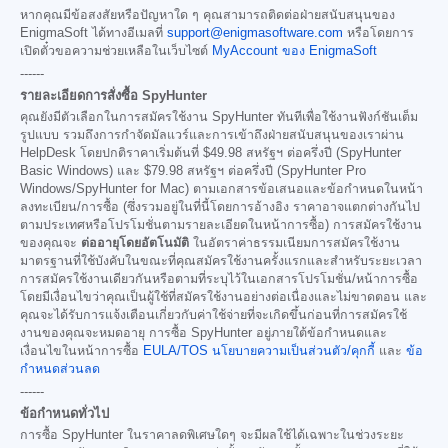
หากคุณมีข้อสงสัยหรือปัญหาใด ๆ คุณสามารถติดต่อฝ่ายสนับสนุนของ
EnigmaSoft ได้ทางอีเมลที่
support@enigmasoftware.com
หรือโดยการ
เปิดตั๋วขอความช่วยเหลือในเว็บไซต์
MyAccount ของ EnigmaSoft
------
รายละเอียดการสั่งซื้อ SpyHunter
คุณยังมีตัวเลือกในการสมัครใช้งาน SpyHunter ทันทีเพื่อใช้งานฟังก์ชันเต็ม
รูปแบบ รวมถึงการกำจัดมัลแวร์และการเข้าถึงฝ่ายสนับสนุนของเราผ่าน
HelpDesk โดยปกติราคาเริ่มต้นที่
$49.98
สหรัฐฯ ต่อครึ่งปี (SpyHunter
Basic Windows) และ
$79.98
สหรัฐฯ ต่อครึ่งปี (SpyHunter Pro
Windows/SpyHunter for Mac) ตามเอกสารข้อเสนอและข้อกำหนดในหน้า
ลงทะเบียน/การซื้อ (ซึ่งรวมอยู่ในที่นี้โดยการอ้างอิง ราคาอาจแตกต่างกันไป
ตามประเทศหรือโปรโมชั่นตามรายละเอียดในหน้าการซื้อ) การสมัครใช้งาน
ของคุณจะ
ต่ออายุโดยอัตโนมัติ
ในอัตราค่าธรรมเนียมการสมัครใช้งาน
มาตรฐานที่ใช้บังคับในขณะที่คุณสมัครใช้งานครั้งแรกและสำหรับระยะเวลา
การสมัครใช้งานเดียวกันหรือตามที่ระบุไว้ในเอกสารโปรโมชั่น/หน้าการซื้อ
โดยมีเงื่อนไขว่าคุณเป็นผู้ใช้ที่สมัครใช้งานอย่างต่อเนื่องและไม่ขาดตอน และ
คุณจะได้รับการแจ้งเตือนเกี่ยวกับค่าใช้จ่ายที่จะเกิดขึ้นก่อนที่การสมัครใช้
งานของคุณจะหมดอายุ การซื้อ SpyHunter อยู่ภายใต้ข้อกำหนดและ
เงื่อนไขในหน้าการซื้อ
EULA/TOS
นโยบายความเป็นส่วนตัว/คุกกี้
และ
ข้อ
กำหนดส่วนลด
------
ข้อกำหนดทั่วไป
การซื้อ SpyHunter ในราคาลดพิเศษใดๆ จะมีผลใช้ได้เฉพาะในช่วงระยะ