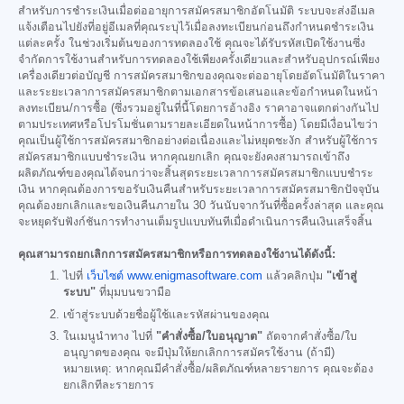
สำหรับการชำระเงินเมื่อต่ออายุการสมัครสมาชิกอัตโนมัติ ระบบจะส่งอีเมล
แจ้งเตือนไปยังที่อยู่อีเมลที่คุณระบุไว้เมื่อลงทะเบียนก่อนถึงกำหนดชำระเงิน
แต่ละครั้ง ในช่วงเริ่มต้นของการทดลองใช้ คุณจะได้รับรหัสเปิดใช้งานซึ่ง
จำกัดการใช้งานสำหรับการทดลองใช้เพียงครั้งเดียวและสำหรับอุปกรณ์เพียง
เครื่องเดียวต่อบัญชี การสมัครสมาชิกของคุณจะต่ออายุโดยอัตโนมัติในราคา
และระยะเวลาการสมัครสมาชิกตามเอกสารข้อเสนอและข้อกำหนดในหน้า
ลงทะเบียน/การซื้อ (ซึ่งรวมอยู่ในที่นี้โดยการอ้างอิง ราคาอาจแตกต่างกันไป
ตามประเทศหรือโปรโมชั่นตามรายละเอียดในหน้าการซื้อ) โดยมีเงื่อนไขว่า
คุณเป็นผู้ใช้การสมัครสมาชิกอย่างต่อเนื่องและไม่หยุดชะงัก สำหรับผู้ใช้การ
สมัครสมาชิกแบบชำระเงิน หากคุณยกเลิก คุณจะยังคงสามารถเข้าถึง
ผลิตภัณฑ์ของคุณได้จนกว่าจะสิ้นสุดระยะเวลาการสมัครสมาชิกแบบชำระ
เงิน หากคุณต้องการขอรับเงินคืนสำหรับระยะเวลาการสมัครสมาชิกปัจจุบัน
คุณต้องยกเลิกและขอเงินคืนภายใน 30 วันนับจากวันที่ซื้อครั้งล่าสุด และคุณ
จะหยุดรับฟังก์ชันการทำงานเต็มรูปแบบทันทีเมื่อดำเนินการคืนเงินเสร็จสิ้น
คุณสามารถยกเลิกการสมัครสมาชิกหรือการทดลองใช้งานได้ดังนี้:
ไปที่
เว็บไซต์ www.enigmasoftware.com
แล้วคลิกปุ่ม
"เข้าสู่
ระบบ"
ที่มุมบนขวามือ
เข้าสู่ระบบด้วยชื่อผู้ใช้และรหัสผ่านของคุณ
ในเมนูนำทาง ไปที่
"คำสั่งซื้อ/ใบอนุญาต"
ถัดจากคำสั่งซื้อ/ใบ
อนุญาตของคุณ จะมีปุ่มให้ยกเลิกการสมัครใช้งาน (ถ้ามี)
หมายเหตุ: หากคุณมีคำสั่งซื้อ/ผลิตภัณฑ์หลายรายการ คุณจะต้อง
ยกเลิกทีละรายการ