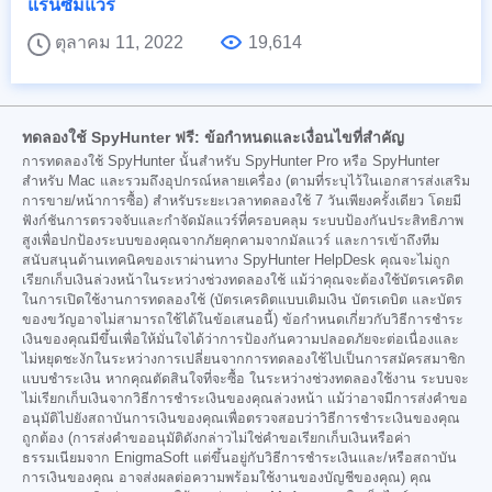
แรนซัมแวร์
ตุลาคม 11, 2022
19,614
ทดลองใช้ SpyHunter ฟรี: ข้อกำหนดและเงื่อนไขที่สำคัญ
การทดลองใช้ SpyHunter นั้นสำหรับ SpyHunter Pro หรือ SpyHunter
สำหรับ Mac และรวมถึงอุปกรณ์หลายเครื่อง (ตามที่ระบุไว้ในเอกสารส่งเสริม
การขาย/หน้าการซื้อ) สำหรับระยะเวลาทดลองใช้ 7 วันเพียงครั้งเดียว โดยมี
ฟังก์ชันการตรวจจับและกำจัดมัลแวร์ที่ครอบคลุม ระบบป้องกันประสิทธิภาพ
สูงเพื่อปกป้องระบบของคุณจากภัยคุกคามจากมัลแวร์ และการเข้าถึงทีม
สนับสนุนด้านเทคนิคของเราผ่านทาง SpyHunter HelpDesk คุณจะไม่ถูก
เรียกเก็บเงินล่วงหน้าในระหว่างช่วงทดลองใช้ แม้ว่าคุณจะต้องใช้บัตรเครดิต
ในการเปิดใช้งานการทดลองใช้ (บัตรเครดิตแบบเติมเงิน บัตรเดบิต และบัตร
ของขวัญอาจไม่สามารถใช้ได้ในข้อเสนอนี้) ข้อกำหนดเกี่ยวกับวิธีการชำระ
เงินของคุณมีขึ้นเพื่อให้มั่นใจได้ว่าการป้องกันความปลอดภัยจะต่อเนื่องและ
ไม่หยุดชะงักในระหว่างการเปลี่ยนจากการทดลองใช้ไปเป็นการสมัครสมาชิก
แบบชำระเงิน หากคุณตัดสินใจที่จะซื้อ ในระหว่างช่วงทดลองใช้งาน ระบบจะ
ไม่เรียกเก็บเงินจากวิธีการชำระเงินของคุณล่วงหน้า แม้ว่าอาจมีการส่งคำขอ
อนุมัติไปยังสถาบันการเงินของคุณเพื่อตรวจสอบว่าวิธีการชำระเงินของคุณ
ถูกต้อง (การส่งคำขออนุมัติดังกล่าวไม่ใช่คำขอเรียกเก็บเงินหรือค่า
ธรรมเนียมจาก EnigmaSoft แต่ขึ้นอยู่กับวิธีการชำระเงินและ/หรือสถาบัน
การเงินของคุณ อาจส่งผลต่อความพร้อมใช้งานของบัญชีของคุณ) คุณ