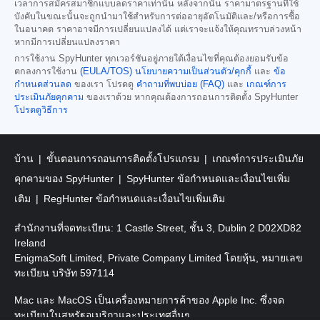
เวลาการสมัครสมาชิกแบบลดราคาเท่านั้น หลังจากนั้น ราคามาตรฐานที่ใช้
บังคับในขณะนั้นจะถูกนำมาใช้สำหรับการต่ออายุอัตโนมัติและ/หรือการซื้อ
ในอนาคต ราคาอาจมีการเปลี่ยนแปลงได้ แต่เราจะแจ้งให้คุณทราบล่วงหน้า
หากมีการเปลี่ยนแปลงราคา
การใช้งาน SpyHunter ทุกเวอร์ชันอยู่ภายใต้เงื่อนไขที่คุณต้องยอมรับข้อ
ตกลงการใช้งาน
(EULA/TOS)
นโยบายความเป็นส่วนตัว/คุกกี้
และ
ข้อ
กำหนดส่วนลด
ของเรา โปรดดู
คำถามที่พบบ่อย (FAQ)
และ
เกณฑ์การ
ประเมินภัยคุกคาม
ของเราด้วย หากคุณต้องการถอนการติดตั้ง SpyHunter
โปรดดูวิธีการ
บ้าน
ขั้นตอนการถอนการติดตั้งโปรแกรม
เกณฑ์การประเมินภัย
คุกคามของ SpyHunter
SpyHunter ข้อกำหนดและเงื่อนไขเพิ่ม
เติม
RegHunter ข้อกำหนดและเงื่อนไขเพิ่มเติม
สำนักงานที่จดทะเบียน: 1 Castle Street, ชั้น 3, Dublin 2 D02XD82
Ireland
EnigmaSoft Limited, Private Company Limited โดยหุ้น, หมายเลข
ทะเบียน บริษัท 597114
Mac และ MacOS เป็นเครื่องหมายการค้าของ Apple Inc. ซึ่งจด
ทะเบียนในสหรัฐอเมริกาและประเทศอื่นๆ