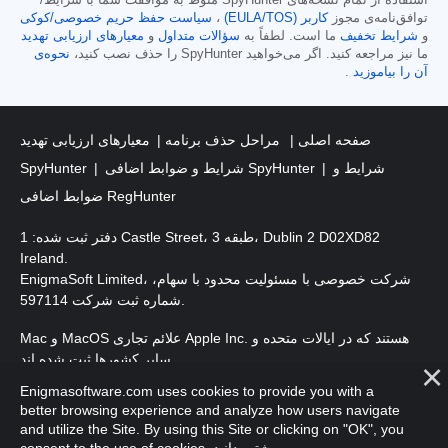
توافق‌نامه‌ی مجوز
کاربر (EULA/TOS)
،
سیاست حفظ حریم خصوصی/کوکی
و
شرایط تخفیف
ما است. لطفاً به
سؤالات متداول
و
معیارهای ارزیابی تهدید
ما نیز مراجعه کنید. اگر می‌خواهید SpyHunter را حذف نصب کنید،
نحوه‌ی
آن را بیاموزید
.
صفحه اصلی
مراحل حذف برنامه
معیارهای ارزیابی تهدید
شرایط و
شرایط و ضوابط اضافی SpyHunter
SpyHunter
ضوابط اضافی RegHunter
دفتر ثبت شده: 1 Castle Street، طبقه 3، Dublin 2 D02XD82
Ireland.
EnigmaSoft Limited، شرکت خصوصی با مسئولیت محدود با سهام،
شماره ثبت شرکت 597114.
Mac و MacOS علائم تجاری Apple Inc. هستند که در ایالات متحده و
سایر کشورها ثبت شده اند.
Enigmasoftware.com uses cookies to provide you with a
. EnigmaSoft Ltd. کلیه حقوق محفوظ است.
حق چاپ 2016-
2026
better browsing experience and analyze how users navigate
and utilize the Site. By using this Site or clicking on "OK", you