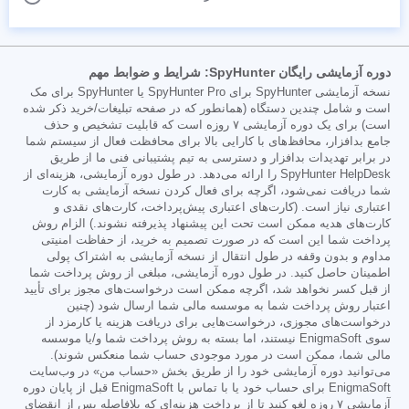
دوره آزمایشی رایگان SpyHunter: شرایط و ضوابط مهم
نسخه آزمایشی SpyHunter برای SpyHunter Pro یا SpyHunter برای مک
است و شامل چندین دستگاه (همانطور که در صفحه تبلیغات/خرید ذکر شده
است) برای یک دوره آزمایشی ۷ روزه است که قابلیت تشخیص و حذف
جامع بدافزار، محافظ‌های با کارایی بالا برای محافظت فعال از سیستم شما
در برابر تهدیدات بدافزار و دسترسی به تیم پشتیبانی فنی ما از طریق
SpyHunter HelpDesk را ارائه می‌دهد. در طول دوره آزمایشی، هزینه‌ای از
شما دریافت نمی‌شود، اگرچه برای فعال کردن نسخه آزمایشی به کارت
اعتباری نیاز است. (کارت‌های اعتباری پیش‌پرداخت، کارت‌های نقدی و
کارت‌های هدیه ممکن است تحت این پیشنهاد پذیرفته نشوند.) الزام روش
پرداخت شما این است که در صورت تصمیم به خرید، از حفاظت امنیتی
مداوم و بدون وقفه در طول انتقال از نسخه آزمایشی به اشتراک پولی
اطمینان حاصل کنید. در طول دوره آزمایشی، مبلغی از روش پرداخت شما
از قبل کسر نخواهد شد، اگرچه ممکن است درخواست‌های مجوز برای تأیید
اعتبار روش پرداخت شما به موسسه مالی شما ارسال شود (چنین
درخواست‌های مجوزی، درخواست‌هایی برای دریافت هزینه یا کارمزد از
سوی EnigmaSoft نیستند، اما بسته به روش پرداخت شما و/یا موسسه
مالی شما، ممکن است در مورد موجودی حساب شما منعکس شوند).
می‌توانید دوره آزمایشی خود را از طریق بخش «حساب من» در وب‌سایت
EnigmaSoft برای حساب خود یا با تماس با EnigmaSoft قبل از پایان دوره
آزمایشی ۷ روزه لغو کنید تا از پرداخت هزینه‌ای که بلافاصله پس از انقضای