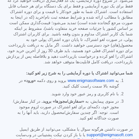
می‌شود. در شروع دوره آزمایشی، یک کد فعال‌سازی دریافت خواهید کرد که
فقط برای یک دوره آزمایشی و فقط برای یک دستگاه برای هر حساب قابل
استفاده است. اشتراک شما به طور خودکار با قیمت و برای دوره اشتراک
مطابق با مطالب ارائه شده و شرایط صفحه ثبت نام/خرید (که در اینجا به
صورت مرجع گنجانده شده است) تمدید می‌شود؛ قیمت‌گذاری ممکن است
بر اساس کشور یا جزئیات صفحه خرید متفاوت باشد)، مشروط بر اینکه
شما یک کاربر اشتراک مداوم و بدون وقفه باشید. برای کاربران اشتراک
پولی، در صورت لغو اشتراک، تا پایان دوره اشتراک پولی خود به
محصول(های) خود دسترسی خواهید داشت. اگر مایل به دریافت بازپرداخت
برای دوره اشتراک فعلی خود هستید، باید ظرف 30 روز از آخرین خرید خود،
اشتراک را لغو کرده و درخواست بازپرداخت دهید و بلافاصله پس از پردازش
بازپرداخت، دریافت کامل قابلیت‌ها متوقف خواهد شد.
شما می‌توانید اشتراک یا دوره آزمایشی را به شرح زیر لغو کنید:
به
www.enigmasoftware.com
بروید و روی دکمه
«ورود»
در
گوشه بالا سمت راست کلیک کنید.
با نام کاربری و رمز عبور خود وارد شوید.
در منوی پیمایش، به
«سفارش/مجوزها» بروید.
در کنار سفارش/
مجوز خود، دکمه‌ای برای لغو اشتراک در صورت لزوم موجود
است. توجه: اگر چندین سفارش/محصول دارید، باید آنها را به
صورت جداگانه لغو کنید.
در صورت داشتن هرگونه سوال یا مشکلی، می‌توانید از طریق ایمیل
support@enigmasoft.com
یا با باز کردن تیکت پشتیبانی در وب‌سایت