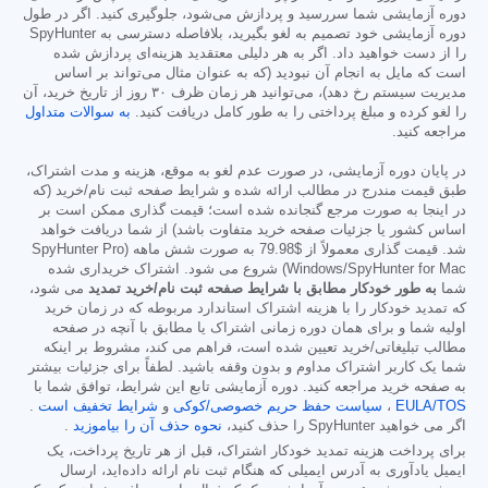
دوره آزمایشی شما سررسید و پردازش می‌شود، جلوگیری کنید. اگر در طول
دوره آزمایشی خود تصمیم به لغو بگیرید، بلافاصله دسترسی به SpyHunter
را از دست خواهید داد. اگر به هر دلیلی معتقدید هزینه‌ای پردازش شده
است که مایل به انجام آن نبودید (که به عنوان مثال می‌تواند بر اساس
مدیریت سیستم رخ دهد)، می‌توانید هر زمان ظرف ۳۰ روز از تاریخ خرید، آن
را لغو کرده و مبلغ پرداختی را به طور کامل دریافت کنید.
به سوالات متداول
مراجعه کنید.
در پایان دوره آزمایشی، در صورت عدم لغو به موقع، هزینه و مدت اشتراک،
طبق قیمت مندرج در مطالب ارائه شده و شرایط صفحه ثبت نام/خرید (که
در اینجا به صورت مرجع گنجانده شده است؛ قیمت گذاری ممکن است بر
اساس کشور یا جزئیات صفحه خرید متفاوت باشد) از شما دریافت خواهد
شد. قیمت گذاری معمولاً از
$79.98
به صورت شش ماهه (SpyHunter Pro
Windows/SpyHunter for Mac) شروع می شود. اشتراک خریداری شده
شما
به طور خودکار مطابق با شرایط صفحه ثبت نام/خرید تمدید
می شود،
که تمدید خودکار را با هزینه اشتراک استاندارد مربوطه که در زمان خرید
اولیه شما و برای همان دوره زمانی اشتراک یا مطابق با آنچه در صفحه
مطالب تبلیغاتی/خرید تعیین شده است، فراهم می کند، مشروط بر اینکه
شما یک کاربر اشتراک مداوم و بدون وقفه باشید. لطفاً برای جزئیات بیشتر
به صفحه خرید مراجعه کنید. دوره آزمایشی تابع این شرایط، توافق شما با
EULA/TOS
،
سیاست حفظ حریم خصوصی/کوکی
و
شرایط تخفیف است
.
اگر می خواهید SpyHunter را حذف کنید،
نحوه حذف آن را بیاموزید
.
برای پرداخت هزینه تمدید خودکار اشتراک، قبل از هر تاریخ پرداخت، یک
ایمیل یادآوری به آدرس ایمیلی که هنگام ثبت نام ارائه داده‌اید، ارسال