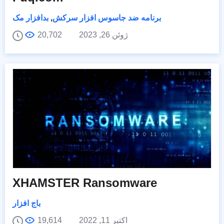
برنامه ضد جاسوس افزار سرکش
,
بدافزار مک
ژوئن 26, 2023
20,702
XHAMSTER Ransomware
باج افزار
اکتبر 11, 2022
19,614