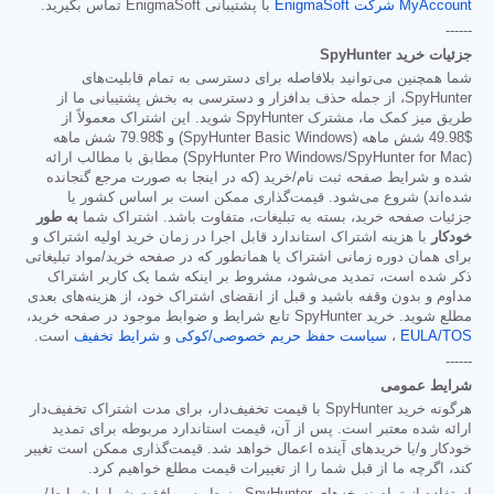
MyAccount شرکت EnigmaSoft
با پشتیبانی EnigmaSoft تماس بگیرید.
------
جزئیات خرید SpyHunter
شما همچنین می‌توانید بلافاصله برای دسترسی به تمام قابلیت‌های
SpyHunter، از جمله حذف بدافزار و دسترسی به بخش پشتیبانی ما از
طریق میز کمک ما، مشترک SpyHunter شوید. این اشتراک معمولاً از
$49.98
شش ماهه (SpyHunter Basic Windows) و
$79.98
شش ماهه
(SpyHunter Pro Windows/SpyHunter for Mac) مطابق با مطالب ارائه
شده و شرایط صفحه ثبت نام/خرید (که در اینجا به صورت مرجع گنجانده
شده‌اند) شروع می‌شود. قیمت‌گذاری ممکن است بر اساس کشور یا
جزئیات صفحه خرید، بسته به تبلیغات، متفاوت باشد. اشتراک شما
به طور
خودکار
با هزینه اشتراک استاندارد قابل اجرا در زمان خرید اولیه اشتراک و
برای همان دوره زمانی اشتراک یا همانطور که در صفحه خرید/مواد تبلیغاتی
ذکر شده است، تمدید می‌شود، مشروط بر اینکه شما یک کاربر اشتراک
مداوم و بدون وقفه باشید و قبل از انقضای اشتراک خود، از هزینه‌های بعدی
مطلع شوید. خرید SpyHunter تابع شرایط و ضوابط موجود در صفحه خرید،
EULA/TOS
،
سیاست حفظ حریم خصوصی/کوکی
و
شرایط تخفیف
است.
------
شرایط عمومی
هرگونه خرید SpyHunter با قیمت تخفیف‌دار، برای مدت اشتراک تخفیف‌دار
ارائه شده معتبر است. پس از آن، قیمت استاندارد مربوطه برای تمدید
خودکار و/یا خریدهای آینده اعمال خواهد شد. قیمت‌گذاری ممکن است تغییر
کند، اگرچه ما از قبل شما را از تغییرات قیمت مطلع خواهیم کرد.
استفاده از تمام نسخه‌های SpyHunter منوط به موافقت شما با شرایط/