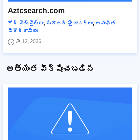
Aztcsearch.com
రోగ్ వెబ్‌సైట్‌లు
,
బ్రౌజర్ హైజాకర్లు
,
అవాంఛిత
ప్రోగ్రామ్‌లు
మే 12, 2026
అత్యంత వీక్షించబడిన