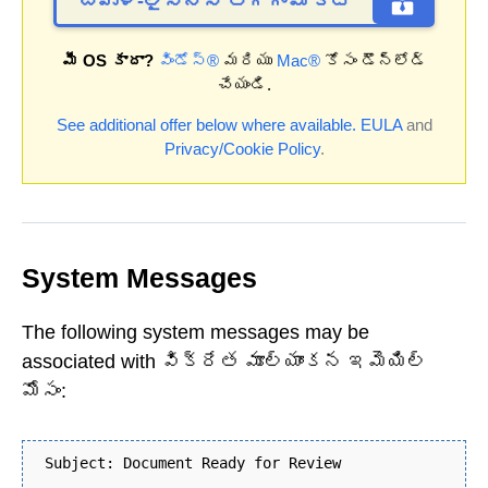
బహుళ-లైసెన్స్ తగ్గింపు కోట్
మీ OS కాదా?
విండోస్®
మరియు
Mac®
కోసం డౌన్‌లోడ్
చేయండి.
See additional offer below where available.
EULA
and
Privacy/Cookie Policy
.
System Messages
The following system messages may be
associated with విక్రేత మూల్యాంకన ఇమెయిల్
మోసం:
Subject: Document Ready for Review