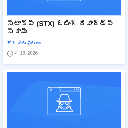
స్టాక్స్ (STX) ఓటింగ్ రివార్డ్స్
స్కామ్
రోగ్ వెబ్‌సైట్‌లు
మే 18, 2026