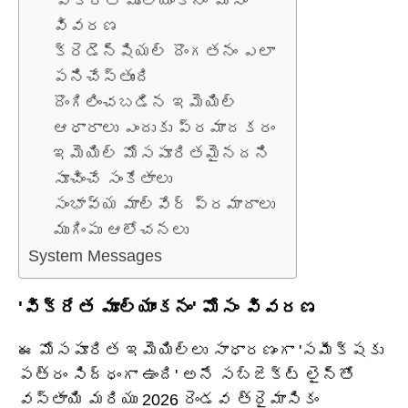
'విక్రేత మూల్యాంకనం' మోసం
వివరణ
క్రెడెన్షియల్ దొంగతనం ఎలా
పనిచేస్తుంది
దొంగిలించబడిన ఇమెయిల్
ఆధారాలు ఎందుకు ప్రమాదకరం
ఇమెయిల్ మోసపూరితమైనదని
సూచించే సంకేతాలు
సంభావ్య మాల్వేర్ ప్రమాదాలు
ముగింపు ఆలోచనలు
System Messages
'విక్రేత మూల్యాంకనం' మోసం వివరణ
ఈ మోసపూరిత ఇమెయిల్‌లు సాధారణంగా 'సమీక్షకు
పత్రం సిద్ధంగా ఉంది' అనే సబ్జెక్ట్ లైన్‌తో
వస్తాయి మరియు 2026 రెండవ త్రైమాసికం