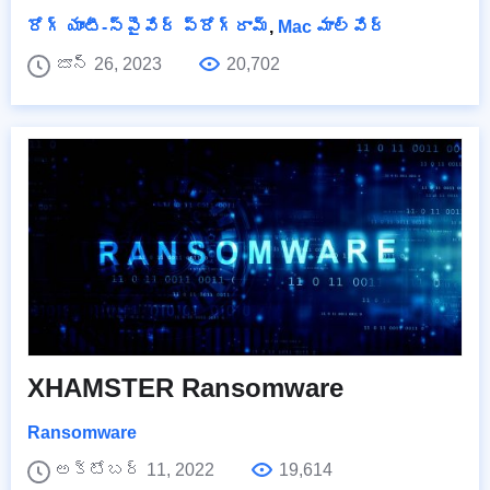
రోగ్ యాంటీ-స్పైవేర్ ప్రోగ్రామ్
,
Mac మాల్వేర్
జూన్ 26, 2023
20,702
XHAMSTER Ransomware
Ransomware
అక్టోబర్ 11, 2022
19,614