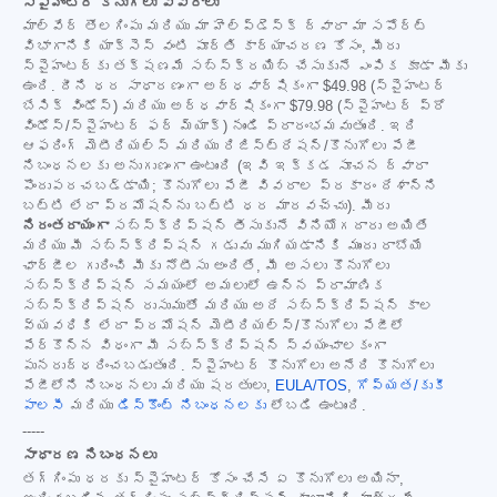
స్పైహంటర్ కొనుగోలు వివరాలు
మాల్‌వేర్ తొలగింపు మరియు మా హెల్ప్‌డెస్క్ ద్వారా మా సపోర్ట్
విభాగానికి యాక్సెస్ వంటి పూర్తి కార్యాచరణ కోసం, మీరు
స్పైహంటర్‌కు తక్షణమే సబ్‌స్క్రయిబ్ చేసుకునే ఎంపిక కూడా మీకు
ఉంది. దీని ధర సాధారణంగా అర్ధవార్షికంగా
$49.98
(స్పైహంటర్
బేసిక్ విండోస్) మరియు అర్ధవార్షికంగా
$79.98
(స్పైహంటర్ ప్రో
విండోస్/స్పైహంటర్ ఫర్ మ్యాక్) నుండి ప్రారంభమవుతుంది. ఇది
ఆఫరింగ్ మెటీరియల్స్ మరియు రిజిస్ట్రేషన్/కొనుగోలు పేజీ
నిబంధనలకు అనుగుణంగా ఉంటుంది (ఇవి ఇక్కడ సూచన ద్వారా
పొందుపరచబడ్డాయి; కొనుగోలు పేజీ వివరాల ప్రకారం దేశాన్ని
బట్టి లేదా ప్రమోషన్‌ను బట్టి ధర మారవచ్చు). మీరు
నిరంతరాయంగా
సబ్‌స్క్రిప్షన్ తీసుకునే వినియోగదారు అయితే
మరియు మీ సబ్‌స్క్రిప్షన్ గడువు ముగియడానికి ముందు రాబోయే
ఛార్జీల గురించి మీకు నోటీసు అందితే, మీ అసలు కొనుగోలు
సబ్‌స్క్రిప్షన్ సమయంలో అమలులో ఉన్న ప్రామాణిక
సబ్‌స్క్రిప్షన్ రుసుముతో మరియు అదే సబ్‌స్క్రిప్షన్ కాల
వ్యవధికి లేదా ప్రమోషన్ మెటీరియల్స్/కొనుగోలు పేజీలో
పేర్కొన్న విధంగా మీ సబ్‌స్క్రిప్షన్ స్వయంచాలకంగా
పునరుద్ధరించబడుతుంది. స్పైహంటర్ కొనుగోలు అనేది కొనుగోలు
పేజీలోని నిబంధనలు మరియు షరతులు,
EULA/TOS
,
గోప్యత/కుకీ
పాలసీ
మరియు
డిస్కౌంట్ నిబంధనలకు
లోబడి ఉంటుంది.
-----
సాధారణ నిబంధనలు
తగ్గింపు ధరకు స్పైహంటర్ కోసం చేసే ఏ కొనుగోలు అయినా,