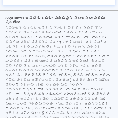
SpyHunter ఉచిత ట్రయల్: ముఖ్యమైన నిబంధనలు మరియు
షరతులు
స్పైహంటర్ ట్రయల్ అనేది స్పైహంటర్ ప్రో లేదా మ్యాక్ కోసం
స్పైహంటర్ కొరకు ఉద్దేశించబడింది మరియు ఒకేసారి 7-రోజుల
ట్రయల్ వ్యవధి కోసం బహుళ పరికరాలను (ప్రచార సామగ్రి/
కొనుగోలు పేజీలో పేర్కొన్న విధంగా) కలిగి ఉంటుంది. ఇది సమగ్ర
మాల్వేర్ గుర్తింపు మరియు తొలగింపు కార్యాచరణను, మాల్వేర్
ముప్పుల నుండి మీ సిస్టమ్‌ను చురుకుగా రక్షించడానికి అధిక-
పనితీరు గల గార్డులను, మరియు స్పైహంటర్ హెల్ప్‌డెస్క్ ద్వారా
మా సాంకేతిక మద్దతు బృందానికి యాక్సెస్‌ను అందిస్తుంది. ట్రయల్
వ్యవధిలో మీకు ముందుగా ఎటువంటి ఛార్జీ విధించబడదు, అయితే
ట్రయల్‌ను యాక్టివేట్ చేయడానికి క్రెడిట్ కార్డ్ అవసరం. (ఈ
ఆఫర్ కింద ప్రీపెయిడ్ క్రెడిట్ కార్డ్‌లు, డెబిట్ కార్డ్‌లు మరియు
గిఫ్ట్ కార్డ్‌లు ఆమోదించబడకపోవచ్చు.) ఒకవేళ మీరు కొనుగోలు
చేయాలని నిర్ణయించుకుంటే, ట్రయల్ నుండి చెల్లింపు
సబ్‌స్క్రిప్షన్‌కు మారే సమయంలో నిరంతరాయంగా, అంతరాయం లేని
భద్రతా రక్షణను నిర్ధారించడంలో సహాయపడటానికి మీ చెల్లింపు
పద్ధతి అవసరం. ట్రయల్ సమయంలో మీ చెల్లింపు పద్ధతి నుండి
ముందుగా ఎలాంటి చెల్లింపు మొత్తం వసూలు చేయబడదు, అయినప్పటికీ
మీ చెల్లింపు పద్ధతి చెల్లుబాటు అవుతుందో లేదో ధృవీకరించడానికి మీ
ఆర్థిక సంస్థకు ఆథరైజేషన్ అభ్యర్థనలు పంపబడవచ్చు