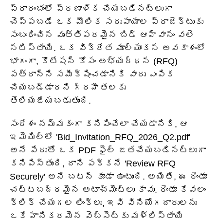
ప్రారంభంలో ప్రణాళిక చేయబడినట్లుగా
చెప్పబడే ఒక మౌలిక సదుపాయాల ప్రాజెక్టుకు
సంబంధించిన వృత్తిపరమైన బిడ్ ఆహ్వానం వలె
నటిస్తాయి. ఒక విక్రేత మూల్యాంకన అవకాశంలో
భాగంగా, కొటేషన్ కోసం అభ్యర్థన (RFQ)
పత్రాన్ని సమీక్షించడానికి వారు ఎంపిక
చేయబడ్డారని గ్రహీతలకు
తెలియజేయబడుతుంది.
సందేశం నమ్మకంగా కనిపించేలా చేయడానికి, ఆ
ఇమెయిల్‌లో 'Bid_Invitation_RFQ_2026_Q2.pdf'
అనే పేరుతో ఒక PDF ఫైల్ జతచేయబడినట్లుగా
కనిపిస్తుంది, దాని పక్కనే 'Review RFQ
Securely' అనే బటన్ కూడా ఉంటుంది. అయితే, ఈ రెండూ
చట్టబద్ధమైన అటాచ్‌మెంట్‌లు కావు. రెండూ కేవలం
క్లిక్ చేయగల లింక్‌లు, ఇవి వినియోగదారులను
ఒకే హానికరమైన వెబ్‌సైట్‌కు మళ్లిస్తాయి.