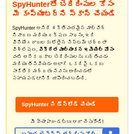
SpyHunterతో బెదిరింపుల కోసం
మీ కంప్యూటర్‌ని స్కాన్ చేయండి
SpyHunter అనేది శక్తివంతమైన మాల్వేర్
నివారణ మరియు రక్షణ సాధనం, ఇది
వినియోగదారులకు లోతైన సిస్టమ్ భద్రతా
విశ్లేషణ,
విక్రేత మూల్యాంకన ఇమెయిల్ మోసం
వంటి అనేక రకాల బెదిరింపులను గుర్తించడం
మరియు తీసివేయడం అలాగే ఒకరిపై ఒకరు
సాంకేతిక మద్దతు సేవను అందించడంలో
సహాయపడటానికి రూపొందించబడింది.
SpyHunter ని డౌన్‌లోడ్ చేయండి
మీ వ్యాపారం డబ్బు ఆదా చేసుకోండి!