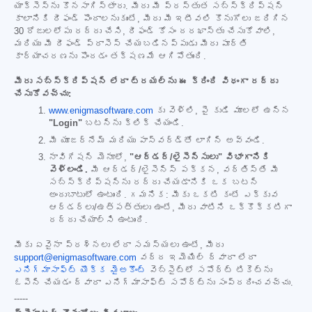
యాక్సెస్‌ను కొనసాగిస్తారు. మీరు మీ ప్రస్తుత సబ్‌స్క్రిప్షన్
కాలానికి రీఫండ్ పొందాలనుకుంటే, మీరు మీ ఇటీవలి కొనుగోలు జరిగిన
30 రోజులలోపు రద్దు చేసి, రీఫండ్ కోసం దరఖాస్తు చేసుకోవాలి,
మరియు మీ రీఫండ్ ప్రాసెస్ చేయబడినప్పుడు మీరు పూర్తి
కార్యాచరణను పొందడం తక్షణమే ఆగిపోతుంది.
మీరు సబ్‌స్క్రిప్షన్ లేదా ట్రయల్‌ను ఈ క్రింది విధంగా రద్దు
చేసుకోవచ్చు:
www.enigmasoftware.com
కు వెళ్లి, పై కుడి మూలలో ఉన్న
"Login"
బటన్‌ను క్లిక్ చేయండి.
మీ యూజర్‌నేమ్ మరియు పాస్‌వర్డ్‌తో లాగిన్ అవ్వండి.
నావిగేషన్ మెనూలో,
"ఆర్డర్/లైసెన్సులు" విభాగానికి
వెళ్లండి.
మీ ఆర్డర్/లైసెన్స్ పక్కన, వర్తిస్తే మీ
సబ్‌స్క్రిప్షన్‌ను రద్దు చేయడానికి ఒక బటన్
అందుబాటులో ఉంటుంది. గమనిక: మీకు ఒకటి కంటే ఎక్కువ
ఆర్డర్‌లు/ఉత్పత్తులు ఉంటే, మీరు వాటిని ఒక్కొక్కటిగా
రద్దు చేయాల్సి ఉంటుంది.
మీకు ఏవైనా ప్రశ్నలు లేదా సమస్యలు ఉంటే, మీరు
support@enigmasoftware.com
వద్ద ఇమెయిల్ ద్వారా లేదా
ఎనిగ్మాసాఫ్ట్ యొక్క మైఅకౌంట్
వెబ్‌సైట్‌లో సపోర్ట్ టికెట్‌ను
ఓపెన్ చేయడం ద్వారా ఎనిగ్మాసాఫ్ట్ సపోర్ట్‌ను సంప్రదించవచ్చు.
-----