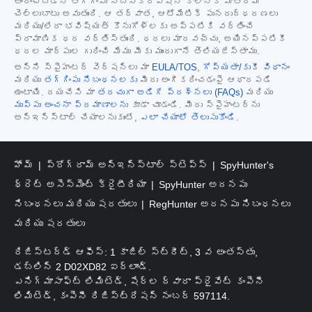
అందించబడిన తగ్గింపు సబ్‌స్క్రిప్షన్ కాలానికి మాత్రమే
చెల్లుబాటు అవుతుంది. ఆ తర్వాత, ఆటోమేటిక్ పునరుద్ధరణలు
మరియు/లేదా భవిష్యత్ కొనుగోళ్లకు అప్పటికి వర్తించే
ప్రామాణిక ధర వర్తిస్తుంది. ధరలు మారవచ్చు, అయినప్పటికీ
ధరల మార్పుల గురించి మేము మీకు ముందుగానే తెలియజేస్తాము.
అన్ని స్పైహంటర్ వెర్షన్‌లు మా
EULA/TOS
,
గోప్యతా/కుకీ విధానం
మరియు
తగ్గింపు నిబంధనలకు
మీరు అంగీకరించడంపై ఆధారపడి
ఉంటాయి. దయచేసి మా
తరచుగా అడిగే ప్రశ్నలు (FAQs)
మరియు
ముప్పు అంచనా ప్రమాణాలను
కూడా చూడండి. మీరు స్పైహంటర్‌ను
అన్‌ఇన్‌స్టాల్ చేయాలనుకుంటే,
ఎలా చేయాలో తెలుసుకోండి
.
హోమ్
ప్రోగ్రామ్ అన్‌ఇన్‌స్టాల్ స్టెప్స్
SpyHunter's
థ్రెట్ అసెస్‌మెంట్ క్రైటీరియా
SpyHunter అదనపు
నిబంధనలు మరియు షరతులు
RegHunter అదనపు నిబంధనలు
మరియు షరతులు
రిజిస్టర్డ్ ఆఫీస్: 1 కాజిల్ స్ట్రీట్, 3 వ అంతస్తు,
డబ్లిన్ 2 D02XD82 ఐర్లాండ్.
ఎనిగ్మాసాఫ్ట్ లిమిటెడ్, షేర్ల ద్వారా ప్రైవేట్ కంపెనీ
లిమిటెడ్, కంపెనీ రిజిస్ట్రేషన్ నంబర్ 597114.