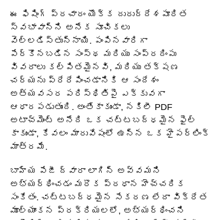
ఈ ఫిషింగ్ ప్రచారం యొక్క దురుద్దేశపూరిత
స్వభావాన్ని అనేక సూచికలు
వెల్లడిస్తున్నాయి. పంపినవారిగా
పేర్కొనబడిన సంస్థ మరియు సంప్రదింపు
వివరాలు కల్పితమైనవి, మరియు తక్షణ
చర్యను ప్రేరేపించడానికి ఆ సందేశం
అత్యవసర పరిస్థితిపై ఎక్కువగా
ఆధారపడుతుంది. అంతేకాకుండా, నకిలీ PDF
అటాచ్‌మెంట్ అనేది ఒక చట్టబద్ధమైన ఫైల్
కాకుండా, కేవలం మారువేషంలో ఉన్న ఒక హైపర్‌లింక్
మాత్రమే.
బాహ్య పేజీ ద్వారా లాగిన్ అవ్వమని
అభ్యర్థించడం మరొక ప్రధాన హెచ్చరిక
సంకేతం. చట్టబద్ధమైన సేకరణ లేదా విక్రేత
మూల్యాంకన ప్రక్రియలలో, అభ్యర్థించని