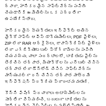
ద్వారా, హానికరమైన సాఫ్ట్‌వేర్‌ను పంపిణీ
చేయడానికి ఈమెయిల్‌ను ఒక పద్ధతిగా
ఉపయోగిస్తారు.
హానికరమైన వ్యక్తులు ఇన్ఫెక్ట్ అయిన
మైక్రోసాఫ్ట్ ఆఫీస్ డాక్యుమెంట్లు, PDF ఫైళ్లు,
ZIP లేదా RAR ఆర్కైవ్‌లు, జావాస్క్రిప్ట్ ఫైళ్లు
లేదా ఎగ్జిక్యూటబుల్ ప్రోగ్రామ్‌లను పంపిణీ
చేయవచ్చు. చాలా సందర్భాలలో, బాధితుడు ఫైల్‌ను
తెరిచిన తర్వాత, మ్యాక్రోలను ఎనేబుల్ చేసిన
తర్వాత లేదా డౌన్‌లోడ్ చేసిన సాఫ్ట్‌వేర్‌ను
మాన్యువల్‌గా రన్ చేసిన తర్వాత మాత్రమే
ఇన్ఫెక్షన్ ప్రక్రియ ప్రారంభమవుతుంది.
కొన్ని ఫిషింగ్ ప్రచారాలు అటాచ్‌మెంట్‌లను
పూర్తిగా విస్మరించి, బదులుగా బాధితులను
హానికరమైన వెబ్‌సైట్‌లకు మళ్లిస్తాయి. ఈ