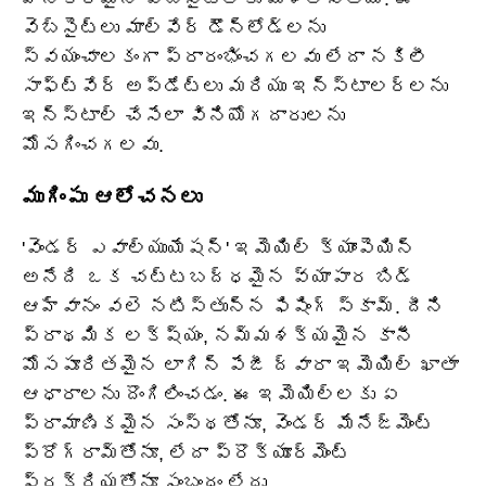
వెబ్‌సైట్‌లు మాల్‌వేర్ డౌన్‌లోడ్‌లను
స్వయంచాలకంగా ప్రారంభించగలవు లేదా నకిలీ
సాఫ్ట్‌వేర్ అప్‌డేట్‌లు మరియు ఇన్‌స్టాలర్‌లను
ఇన్‌స్టాల్ చేసేలా వినియోగదారులను
మోసగించగలవు.
ముగింపు ఆలోచనలు
'వెండర్ ఎవాల్యుయేషన్' ఇమెయిల్ క్యాంపెయిన్
అనేది ఒక చట్టబద్ధమైన వ్యాపార బిడ్
ఆహ్వానం వలె నటిస్తున్న ఫిషింగ్ స్కామ్. దీని
ప్రాథమిక లక్ష్యం, నమ్మశక్యమైన కానీ
మోసపూరితమైన లాగిన్ పేజీ ద్వారా ఇమెయిల్ ఖాతా
ఆధారాలను దొంగిలించడం. ఈ ఇమెయిల్‌లకు ఏ
ప్రామాణికమైన సంస్థతోనూ, వెండర్ మేనేజ్‌మెంట్
ప్రోగ్రామ్‌తోనూ, లేదా ప్రొక్యూర్‌మెంట్
ప్రక్రియతోనూ సంబంధం లేదు.