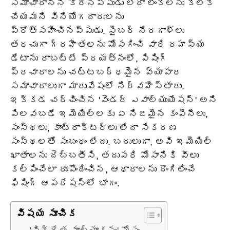
సమాచారాన్ని కోరినప్పుడు లేదా లింక్‌లను క్లిక్
చేయమని వినియోగదారులను
ప్రోత్సహించినప్పుడు. సైబర్ నేరగాళ్లు
తరచుగా గ్రహీతలను మోసగించి వారి రహస్య
డేటాను రాబట్టే ప్రయత్నంలో, ఫిషింగ్
ప్రచారాలను చట్టబద్ధమైన వ్యాపార
సమాచారాలుగా మారువేషంలో నిర్వహిస్తారు.
ఇక్కడ చర్చించిన 'వెండర్ ఎవాల్యుయేషన్' అని
పిలవబడే ఇమెయిల్‌లకు ఏ నిజమైన కంపెనీలు,
సంస్థలు, కాంట్రాక్టర్లు లేదా సేకరణ
సంస్థలతో సంబంధం లేదు. బదులుగా, అవి ఇమెయిల్
ఖాతాలను దెబ్బతీసి, తదుపరి మోసానికి వీలు
కల్పించేలా రూపొందించిన, ఆధారాలను దొంగిలించే
ఫిషింగ్ ఆపరేషన్‌లో భాగం.
విషయ సూచిక