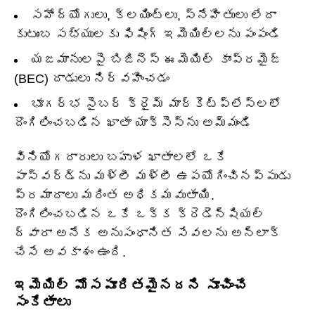
సహోద్యోగులు, క్లయింట్లు, స్నేహితులు లేదా
కుటుంబ సభ్యులకు ఫిషింగ్ ఇమెయిల్‌లను పంపండి
యజమానులపై బిజినెస్ ఈమెయిల్ కాంప్రమైజ్
(BEC) దాడులు నిర్వహించడం
భూగర్భ సైబర్ క్రైమ్ మార్కెట్‌ప్లేస్‌లలో
దొంగిలించబడిన ఖాతా యాక్సెస్‌ను అమ్మండి
వినియోగదారులు బహుళ ఖాతాలలో ఒకే
పాస్‌వర్డ్‌ను మళ్లీ మళ్లీ ఉపయోగించినప్పుడు
ప్రమాదాలు మరింత అధికమవుతాయి.
దొంగిలించబడిన ఒకే ఒక్క క్రెడెన్షియల్
ద్వారా అనేక అనుసంధానిత సేవలను అన్‌లాక్
చేసే అవకాశం ఉంది.
ఇమెయిల్ మోసపూరితమైనదని సూచించే
సంకేతాలు