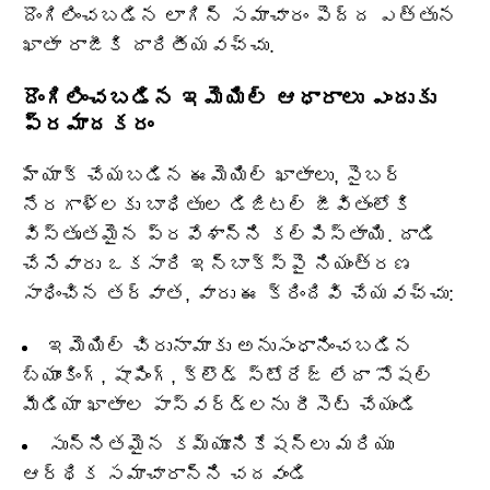
దొంగిలించబడిన లాగిన్ సమాచారం పెద్ద ఎత్తున
ఖాతా రాజీకి దారితీయవచ్చు.
దొంగిలించబడిన ఇమెయిల్ ఆధారాలు ఎందుకు
ప్రమాదకరం
హ్యాక్ చేయబడిన ఈమెయిల్ ఖాతాలు, సైబర్
నేరగాళ్లకు బాధితుల డిజిటల్ జీవితంలోకి
విస్తృతమైన ప్రవేశాన్ని కల్పిస్తాయి. దాడి
చేసేవారు ఒకసారి ఇన్‌బాక్స్‌పై నియంత్రణ
సాధించిన తర్వాత, వారు ఈ క్రిందివి చేయవచ్చు:
ఇమెయిల్ చిరునామాకు అనుసంధానించబడిన
బ్యాంకింగ్, షాపింగ్, క్లౌడ్ స్టోరేజ్ లేదా సోషల్
మీడియా ఖాతాల పాస్‌వర్డ్‌లను రీసెట్ చేయండి
సున్నితమైన కమ్యూనికేషన్‌లు మరియు
ఆర్థిక సమాచారాన్ని చదవండి