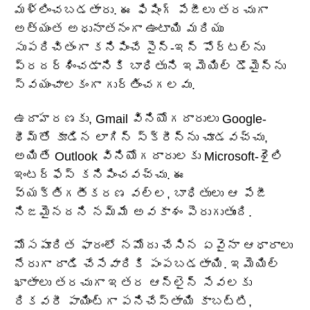
మళ్లించబడతారు. ఈ ఫిషింగ్ పేజీలు తరచుగా
అత్యంత అధునాతనంగా ఉంటాయి మరియు
సుపరిచితంగా కనిపించే సైన్-ఇన్ పోర్టల్‌ను
ప్రదర్శించడానికి బాధితుని ఇమెయిల్ డొమైన్‌ను
స్వయంచాలకంగా గుర్తించగలవు.
ఉదాహరణకు, Gmail వినియోగదారులు Google-
థీమ్‌తో కూడిన లాగిన్ స్క్రీన్‌ను చూడవచ్చు,
అయితే Outlook వినియోగదారులకు Microsoft-శైలి
ఇంటర్‌ఫేస్ కనిపించవచ్చు. ఈ
వ్యక్తిగతీకరణ వల్ల, బాధితులు ఆ పేజీ
నిజమైనదని నమ్మే అవకాశం పెరుగుతుంది.
మోసపూరిత ఫారంలో నమోదు చేసిన ఏవైనా ఆధారాలు
నేరుగా దాడి చేసేవారికి పంపబడతాయి. ఇమెయిల్
ఖాతాలు తరచుగా ఇతర ఆన్‌లైన్ సేవలకు
రికవరీ పాయింట్‌గా పనిచేస్తాయి కాబట్టి,