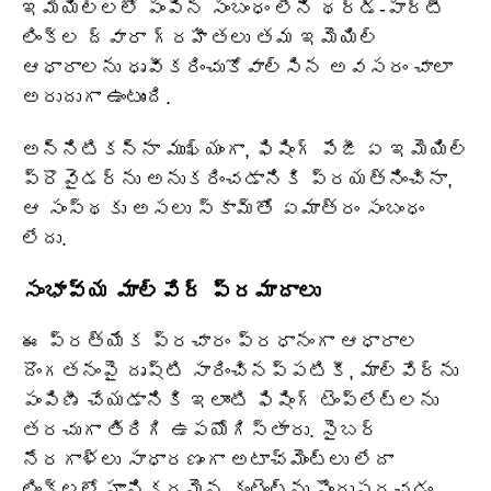
ఇమెయిల్‌లలో పంపిన సంబంధం లేని థర్డ్-పార్టీ
లింక్‌ల ద్వారా గ్రహీతలు తమ ఇమెయిల్
ఆధారాలను ధృవీకరించుకోవాల్సిన అవసరం చాలా
అరుదుగా ఉంటుంది.
అన్నిటికన్నా ముఖ్యంగా, ఫిషింగ్ పేజీ ఏ ఇమెయిల్
ప్రొవైడర్‌ను అనుకరించడానికి ప్రయత్నించినా,
ఆ సంస్థకు అసలు స్కామ్‌తో ఏమాత్రం సంబంధం
లేదు.
సంభావ్య మాల్వేర్ ప్రమాదాలు
ఈ ప్రత్యేక ప్రచారం ప్రధానంగా ఆధారాల
దొంగతనంపై దృష్టి సారించినప్పటికీ, మాల్‌వేర్‌ను
పంపిణీ చేయడానికి ఇలాంటి ఫిషింగ్ టెంప్లేట్‌లను
తరచుగా తిరిగి ఉపయోగిస్తారు. సైబర్
నేరగాళ్లు సాధారణంగా అటాచ్‌మెంట్‌లు లేదా
లింక్‌లలో హానికరమైన కంటెంట్‌ను పొందుపరచడం