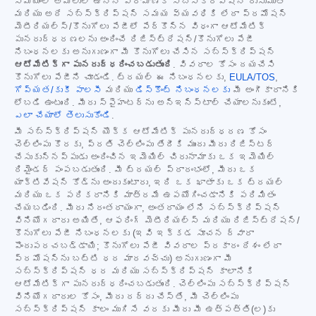
సమయంలో అమలులో ఉన్న ప్రామాణిక సబ్‌స్క్రిప్షన్ రుసుముతో
మరియు అదే సబ్‌స్క్రిప్షన్ సమయ వ్యవధికి లేదా ప్రమోషన్
మెటీరియల్స్/కొనుగోలు పేజీలో పేర్కొన్న విధంగా ఆటోమేటిక్
పునరుద్ధరణలను అందించే రిజిస్ట్రేషన్/కొనుగోలు పేజీ
నిబంధనలకు అనుగుణంగా మీ కొనుగోలు చేసిన సబ్‌స్క్రిప్షన్
ఆటోమేటిక్‌గా పునరుద్ధరించబడుతుంది
. వివరాల కోసం దయచేసి
కొనుగోలు పేజీని చూడండి. ట్రయల్ ఈ నిబంధనలకు,
EULA/TOS
,
గోప్యత/కుకీ పాలసీ
మరియు
డిస్కౌంట్ నిబంధనలకు
మీ అంగీకారానికి
లోబడి ఉంటుంది. మీరు స్పైహంటర్‌ను అన్‌ఇన్‌స్టాల్ చేయాలనుకుంటే,
ఎలా చేయాలో తెలుసుకోండి
.
మీ సబ్‌స్క్రిప్షన్ యొక్క ఆటోమేటిక్ పునరుద్ధరణ కోసం
చెల్లింపు కొరకు, ప్రతి చెల్లింపు తేదీకి ముందు మీరు రిజిస్టర్
చేసుకున్నప్పుడు అందించిన ఇమెయిల్ చిరునామాకు ఒక ఇమెయిల్
రిమైండర్ పంపబడుతుంది. మీ ట్రయల్ ప్రారంభంలో, మీరు ఒక
యాక్టివేషన్ కోడ్‌ను అందుకుంటారు, ఇది ఒక ఖాతాకు ఒక ట్రయల్
మరియు ఒక పరికరానికి మాత్రమే ఉపయోగించడానికి పరిమితం
చేయబడింది. మీరు నిరంతరాయంగా, అంతరాయం లేని సబ్‌స్క్రిప్షన్
వినియోగదారు అయితే, ఆఫరింగ్ మెటీరియల్స్ మరియు రిజిస్ట్రేషన్/
కొనుగోలు పేజీ నిబంధనలకు (ఇవి ఇక్కడ సూచన ద్వారా
పొందుపరచబడ్డాయి; కొనుగోలు పేజీ వివరాల ప్రకారం దేశం లేదా
ప్రమోషన్‌ను బట్టి ధర మారవచ్చు) అనుగుణంగా మీ
సబ్‌స్క్రిప్షన్ ధర మరియు సబ్‌స్క్రిప్షన్ కాలానికి
ఆటోమేటిక్‌గా పునరుద్ధరించబడుతుంది. చెల్లింపు సబ్‌స్క్రిప్షన్
వినియోగదారుల కోసం, మీరు రద్దు చేస్తే, మీ చెల్లింపు
సబ్‌స్క్రిప్షన్ కాలం ముగిసే వరకు మీరు మీ ఉత్పత్తి(ల)కు