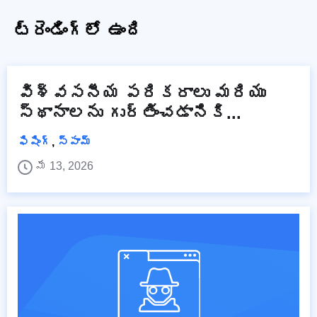
ట్రెండింగ్‌లో ఉంది
విశ్వసనీయ పరికరాలు మరియు
స్థానాలను గుర్తించడానికి...
ఫిషింగ్
,
స్పామ్
మే 13, 2026