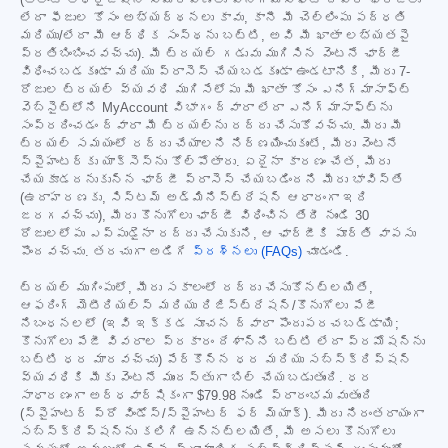
(అలాంటి ఆథరైజేషన్ సమర్పణలు ఎనిగ్మాసాఫ్ట్ ద్వారా ఛార్జీలు
లేదా ఫీజుల కోసం అభ్యర్థనలు కావు, కానీ మీ చెల్లింపు పద్ధతి
మరియు/లేదా మీ ఆర్థిక సంస్థను బట్టి, అవి మీ ఖాతా లభ్యతపై
ప్రతిబింబించవచ్చు). మీ ట్రయల్ గడువు ముగిసిన వెంటనే ఛార్జీ
విధించబడకుండా మరియు ప్రాసెస్ చేయబడకుండా ఉండటానికి, మీరు 7-
రోజుల ట్రయల్ వ్యవధి ముగిసేలోపు మీ ఖాతా కోసం ఎనిగ్మాసాఫ్ట్
వెబ్‌సైట్‌లోని MyAccount విభాగం ద్వారా లేదా ఎనిగ్మాసాఫ్ట్‌ను
సంప్రదించడం ద్వారా మీ ట్రయల్‌ను రద్దు చేసుకోవచ్చు. మీరు మీ
ట్రయల్ సమయంలో రద్దు చేయాలని నిర్ణయించుకుంటే, మీరు వెంటనే
స్పైహంటర్‌కు యాక్సెస్‌ను కోల్పోతారు. ఏదైనా కారణం చేత, మీరు
చేయకూడదనుకున్న ఛార్జీ ప్రాసెస్ చేయబడిందని మీరు భావిస్తే
(ఉదాహరణకు, సిస్టమ్ అడ్మినిస్ట్రేషన్ ఆధారంగా ఇది
జరగవచ్చు), మీరు కొనుగోలు ఛార్జీ విధించిన తేదీ నుండి 30
రోజులలోపు ఎప్పుడైనా రద్దు చేసుకుని, ఆ ఛార్జీకి పూర్తి వాపసు
పొందవచ్చు. తరచుగా అడిగే
ప్రశ్నలు (FAQs)
చూడండి.
ట్రయల్ ముగింపులో, మీరు సకాలంలో రద్దు చేసుకోనట్లయితే,
ఆఫరింగ్ మెటీరియల్స్ మరియు రిజిస్ట్రేషన్/కొనుగోలు పేజీ
నిబంధనలలో (ఇవి ఇక్కడ సూచన ద్వారా పొందుపరచబడ్డాయి;
కొనుగోలు పేజీ వివరాల ప్రకారం దేశాన్ని బట్టి లేదా ప్రమోషన్‌ను
బట్టి ధర మారవచ్చు) పేర్కొన్న ధర మరియు సబ్‌స్క్రిప్షన్
వ్యవధికి మీకు వెంటనే ముందస్తుగా బిల్ చేయబడుతుంది. ధర
సాధారణంగా అర్ధవార్షికంగా
$79.98
నుండి ప్రారంభమవుతుంది
(స్పైహంటర్ ప్రో విండోస్/స్పైహంటర్ ఫర్ మ్యాక్). మీరు నిరంతరాయంగా
సబ్‌స్క్రిప్షన్‌ను కలిగి ఉన్నట్లయితే, మీ అసలు కొనుగోలు