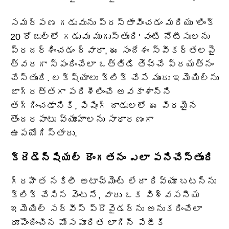
సమర్పణ గడువును ప్రస్తావించడం మరియు 'లింక్
20 రోజుల్లో గడువు ముగుస్తుంది' వంటి నోటీసులను
ప్రదర్శించడం ద్వారా, ఈ సందేశం స్వీకర్తలపై
త్వరగా స్పందించేలా ఒత్తిడి తెచ్చే ప్రయత్నం
చేస్తుంది. లక్ష్యాలు క్లిక్ చేసే ముందు ఇమెయిల్‌ను
జాగ్రత్తగా పరిశీలించే అవకాశాన్ని
తగ్గించడానికి, ఫిషింగ్ దాడులలో ఈ విధమైన
తొందరపాటు వ్యూహాలను సాధారణంగా
ఉపయోగిస్తారు.
క్రెడెన్షియల్ దొంగతనం ఎలా పనిచేస్తుంది
గ్రహీత నకిలీ అటాచ్‌మెంట్ లేదా రివ్యూ బటన్‌ను
క్లిక్ చేసిన వెంటనే, వారు ఒక విశ్వసనీయ
ఇమెయిల్ సర్వీస్ ప్రొవైడర్‌ను అనుకరించేలా
రూపొందించిన మోసపూరిత లాగిన్ పేజీకి