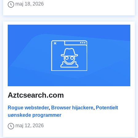
maj 18, 2026
Aztcsearch.com
Rogue websteder
,
Browser hijackere
,
Potentielt
uønskede programmer
maj 12, 2026