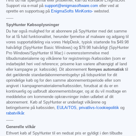
Hvis du har spørgsmål eller problemer, kan du kontakte EnigmaSoft
Support via e-mail på
support@enigmasoftware.com
eller ved at
oprette en supportsag på
EnigmaSofts MinKonto-
websted.
------
SpyHunter Købsoplysninger
Du har også mulighed for at abonnere på SpyHunter med det samme
for at få fuld funktionalitet, herunder fjernelse af malware og adgang til
vores supportafdeling via vores HelpDesk, typisk startende fra
$49.98
halvårligt (SpyHunter Basic Windows) og
$79.98
halvårligt (SpyHunter
Pro Windows/SpyHunter til Mac) i overensstemmelse med
tilbudsmaterialerne og vilkårene for registrerings-/købssiden (som er
indarbejdet heri ved reference; priserne kan variere afhængigt af land
eller kampagne pr. købsside). Dit abonnement
fornyes automatisk
til
det gældende standardabonnementsgebyr på tidspunktet for dit
oprindelige køb og for den samme abonnementsperiode eller som
angivet i kampagnematerialerne/købssiden, forudsat at du er en
kontinuerlig og uafbrudt abonnementsbruger, og at du vil modtage en
meddelelse om kommende opkrævninger inden udløbet af dit
abonnement. Køb af SpyHunter er underlagt vilkårene og
betingelserne på købssiden,
EULA/TOS
,
privatlivs-/cookiepolitik
og
rabatvilkår
.
------
Generelle vilkår
Ethvert køb af SpyHunter til en nedsat pris er gyldigt i den tilbudte