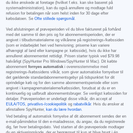
du ikke ønskede at foretage (hvilket f.eks. kan ske baseret på
systemadministration), kan du også annullere og modtage fuld
refusion for betalingen når som helst inden for 30 dage efter
købsdatoen. Se
Ofte stillede spørgsmål
.
Ved afslutningen af prøveperioden vil du blive faktureret på forhånd
med det samme til den pris og for abonnementsperioden, der er
angivet i tilbudsmaterialerne og vilkårene på registrerings-/købssiden
(som er indarbejdet heri ved henvisning; priserne kan variere
afhængigt af land eller kampagne pr. købsside), hvis du ikke har
annulleret abonnementet rettidigt. Prisen starter typisk ved
$79.98
halvårligt (SpyHunter Pro Windows/SpyHunter til Mac). Dit købte
abonnement
fornyes automatisk
i overensstemmelse med
registrerings-/købssidens vilkår, som giver automatiske fornyelser til
det gældende standardabonnementsgebyr på tidspunktet for dit
oprindelige køb og for den samme abonnementsperiode eller som
angivet i kampagnematerialerne/købssiden, forudsat at du er en
kontinuerlig og uafbrudt abonnementsbruger. Se venligst købssiden for
detaljer. Prøveperioden er underlagt disse vilkår, din accept af
EULA/TOS
,
privatlivs-/cookiepolitik
og
rabatvilkår
. Hvis du ønsker at
afinstallere SpyHunter,
kan du lære hvordan
.
Ved betaling af automatisk fornyelse af dit abonnement sendes der en
e-mail-påmindelse til den e-mailadresse, du angav, da du registrerede
dig, før hver betalingsdato. Ved starten af din prøveperiode modtager
du en aktiveringskode, der er begrænset til kun at blive brugt i én