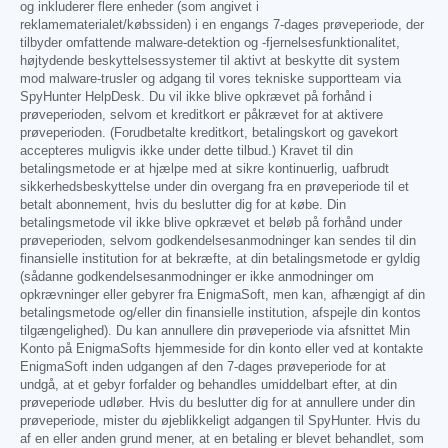
og inkluderer flere enheder (som angivet i
reklamematerialet/købssiden) i en engangs 7-dages prøveperiode, der
tilbyder omfattende malware-detektion og -fjernelsesfunktionalitet,
højtydende beskyttelsessystemer til aktivt at beskytte dit system
mod malware-trusler og adgang til vores tekniske supportteam via
SpyHunter HelpDesk. Du vil ikke blive opkrævet på forhånd i
prøveperioden, selvom et kreditkort er påkrævet for at aktivere
prøveperioden. (Forudbetalte kreditkort, betalingskort og gavekort
accepteres muligvis ikke under dette tilbud.) Kravet til din
betalingsmetode er at hjælpe med at sikre kontinuerlig, uafbrudt
sikkerhedsbeskyttelse under din overgang fra en prøveperiode til et
betalt abonnement, hvis du beslutter dig for at købe. Din
betalingsmetode vil ikke blive opkrævet et beløb på forhånd under
prøveperioden, selvom godkendelsesanmodninger kan sendes til din
finansielle institution for at bekræfte, at din betalingsmetode er gyldig
(sådanne godkendelsesanmodninger er ikke anmodninger om
opkrævninger eller gebyrer fra EnigmaSoft, men kan, afhængigt af din
betalingsmetode og/eller din finansielle institution, afspejle din kontos
tilgængelighed). Du kan annullere din prøveperiode via afsnittet Min
Konto på EnigmaSofts hjemmeside for din konto eller ved at kontakte
EnigmaSoft inden udgangen af den 7-dages prøveperiode for at
undgå, at et gebyr forfalder og behandles umiddelbart efter, at din
prøveperiode udløber. Hvis du beslutter dig for at annullere under din
prøveperiode, mister du øjeblikkeligt adgangen til SpyHunter. Hvis du
af en eller anden grund mener, at en betaling er blevet behandlet, som