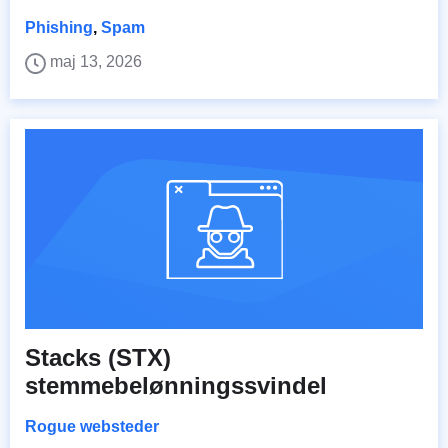
Phishing
,
Spam
maj 13, 2026
Stacks (STX)
stemmebelønningssvindel
Rogue websteder