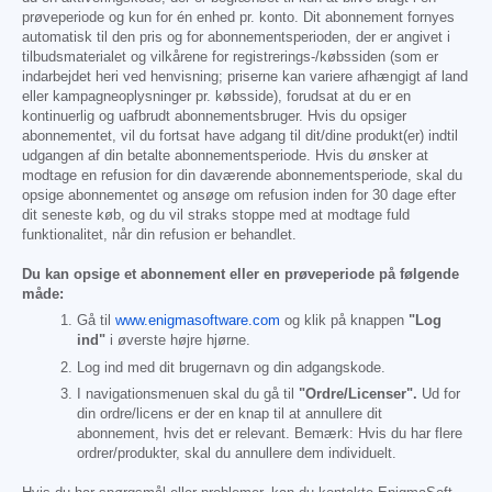
prøveperiode og kun for én enhed pr. konto. Dit abonnement fornyes
automatisk til den pris og for abonnementsperioden, der er angivet i
tilbudsmaterialet og vilkårene for registrerings-/købssiden (som er
indarbejdet heri ved henvisning; priserne kan variere afhængigt af land
eller kampagneoplysninger pr. købsside), forudsat at du er en
kontinuerlig og uafbrudt abonnementsbruger. Hvis du opsiger
abonnementet, vil du fortsat have adgang til dit/dine produkt(er) indtil
udgangen af din betalte abonnementsperiode. Hvis du ønsker at
modtage en refusion for din daværende abonnementsperiode, skal du
opsige abonnementet og ansøge om refusion inden for 30 dage efter
dit seneste køb, og du vil straks stoppe med at modtage fuld
funktionalitet, når din refusion er behandlet.
Du kan opsige et abonnement eller en prøveperiode på følgende
måde:
Gå til
www.enigmasoftware.com
og klik på knappen
"Log
ind"
i øverste højre hjørne.
Log ind med dit brugernavn og din adgangskode.
I navigationsmenuen skal du gå til
"Ordre/Licenser".
Ud for
din ordre/licens er der en knap til at annullere dit
abonnement, hvis det er relevant. Bemærk: Hvis du har flere
ordrer/produkter, skal du annullere dem individuelt.