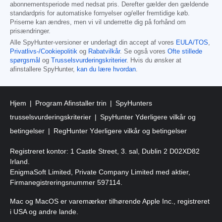
abonnementsperiode med nedsat pris. Derefter gælder den gældende
standardpris for automatiske fornyelser og/eller fremtidige køb.
Priserne kan ændres, men vi vil underrette dig på forhånd om
prisændringer.
Alle SpyHunter-versioner er underlagt din accept af vores
EULA/TOS
,
Privatlivs-/Cookiepolitik
og
Rabatvilkår
. Se også vores
Ofte stillede
spørgsmål
og
Trusselsvurderingskriterier
. Hvis du ønsker at
afinstallere SpyHunter,
kan du lære hvordan
.
Hjem
Program Afinstaller trin
SpyHunters
trusselsvurderingskriterier
SpyHunter Yderligere vilkår og
betingelser
RegHunter Yderligere vilkår og betingelser
Registreret kontor: 1 Castle Street, 3. sal, Dublin 2 D02XD82
Irland.
EnigmaSoft Limited, Private Company Limited med aktier,
Firmanegistreringsnummer 597114.
Mac og MacOS er varemærker tilhørende Apple Inc., registreret
i USA og andre lande.