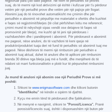
regjistruar para çdo date pagese. Në fillim të periudhës së provës
suaj, do të merrni një kod aktivizimi që është i kufizuar për t'u përdorur
vetëm për një periudhë prove dhe vetëm për një pajisje për llogari.
Abonimi juaj do të rinovohet automatikisht me çmimin dhe për
periudhën e abonimit në përputhje me materialet e ofertës dhe kushtet
e faqes së regjistrimit/blerjes (të cilat përfshihen këtu me referencë;
çmimi mund të ndryshojë sipas vendit ose detajeve të faqes së
promovimit për blerje), me kusht që të jeni një përdorues i
vazhdueshëm dhe i pandërprerë i abonimit. Për përdoruesit e abonimit
me pagesë, nëse anuloni, do të vazhdoni të keni qasje në
produktin/produktet tuaja deri në fund të periudhës së abonimit tuaj me
pagesë. Nëse dëshironi të merrni një rimbursim për periudhën e
abonimit tuaj aktual, duhet të anuloni dhe të aplikoni për rimbursim
brenda 30 ditëve nga blerja juaj më e fundit, dhe menjëherë do të
ndaloni së marri funksionalitetin e plotë kur të përpunohet rimbursimi
juaj.
Ju mund të anuloni një abonim ose një Periudhë Prove si më
poshtë:
Shkoni te
www.enigmasoftware.com
dhe klikoni butonin
"Identifikohu"
në këndin e sipërm të djathtë.
Kyçu me emrin tënd të përdoruesit dhe fjalëkalimin.
Në menynë e navigimit, shkoni te
"Porosi/Licenca".
Pranë
porosisë/licencës suaj, është i disponueshëm një buton për