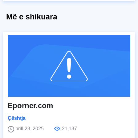
Më e shikuara
Eporner.com
Çështja
prill 23, 2025
21,137