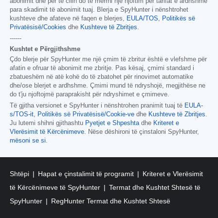
abonimit dhe për të cilin do të merrni një njoftim për tarifat e ardhshme
para skadimit të abonimit tuaj. Blerja e SpyHunter i nënshtrohet
kushteve dhe afateve në faqen e blerjes,
EULA/TOS
,
Politikës së
Privatësisë/Cookies
dhe
Kushteve të Zbritjes
.
------
Kushtet e Përgjithshme
Çdo blerje për SpyHunter me një çmim të zbritur është e vlefshme për
afatin e ofruar të abonimit me zbritje. Pas kësaj, çmimi standard i
zbatueshëm në atë kohë do të zbatohet për rinovimet automatike
dhe/ose blerjet e ardhshme. Çmimi mund të ndryshojë, megjithëse ne
do t'ju njoftojmë paraprakisht për ndryshimet e çmimeve.
Të gjitha versionet e SpyHunter i nënshtrohen pranimit tuaj të
EULA-
s/TOS-it
,
Politikës së Privatësisë/Cookie-ve
dhe
Kushteve të Zbritjes
.
Ju lutemi shihni gjithashtu
Pyetjet e Shpeshta
dhe
Kriteret e
Vlerësimit të Kërcënimeve
. Nëse dëshironi të çinstaloni SpyHunter,
mësoni se si
.
Shtëpi
Hapat e çinstalimit të programit
Kriteret e Vlerësimit
të Kërcënimeve të SpyHunter
Termat dhe Kushtet Shtesë të
SpyHunter
RegHunter Termat dhe Kushtet Shtesë