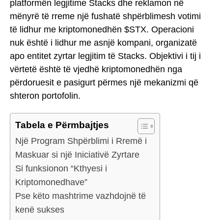
platformën legjitime Stacks dhe reklamon në
mënyrë të rreme një fushatë shpërblimesh votimi
të lidhur me kriptomonedhën $STX. Operacioni
nuk është i lidhur me asnjë kompani, organizatë
apo entitet zyrtar legjitim të Stacks. Objektivi i tij i
vërtetë është të vjedhë kriptomonedhën nga
përdoruesit e pasigurt përmes një mekanizmi që
shteron portofolin.
Tabela e Përmbajtjes
Një Program Shpërblimi i Rremë i
Maskuar si një Iniciativë Zyrtare
Si funksionon “Kthyesi i
Kriptomonedhave”
Pse këto mashtrime vazhdojnë të
kenë sukses