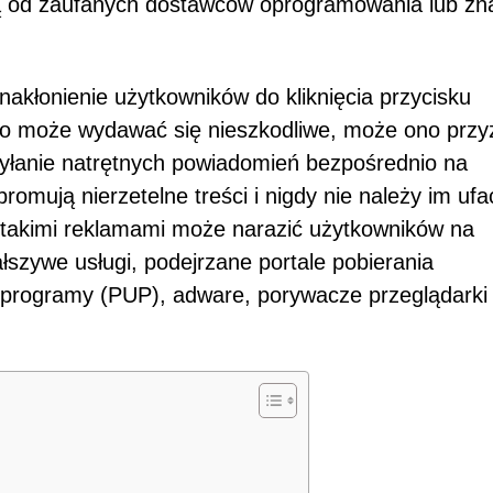
ą od zaufanych dostawców oprogramowania lub zn
akłonienie użytkowników do kliknięcia przycisku
 to może wydawać się nieszkodliwe, może ono prz
yłanie natrętnych powiadomień bezpośrednio na
omują nierzetelne treści i nigdy nie należy im ufa
 z takimi reklamami może narazić użytkowników na
ałszywe usługi, podejrzane portale pobierania
 programy (PUP), adware, porywacze przeglądarki 