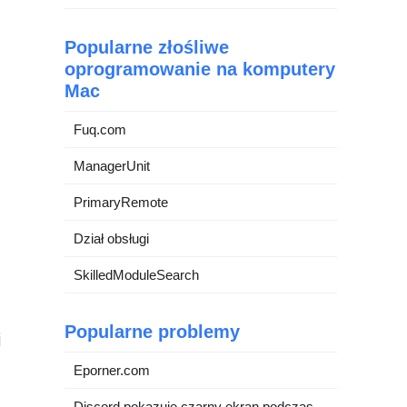
Popularne złośliwe
oprogramowanie na komputery
Mac
Fuq.com
ManagerUnit
PrimaryRemote
Dział obsługi
SkilledModuleSearch
Popularne problemy
i
Eporner.com
Discord pokazuje czarny ekran podczas