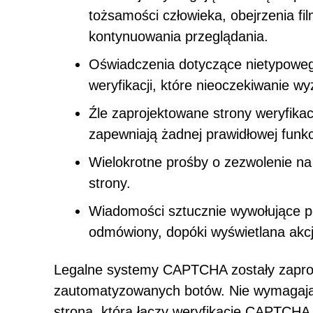
tożsamości człowieka, obejrzenia fil
kontynuowania przeglądania.
Oświadczenia dotyczące nietypowego
weryfikacji, które nieoczekiwanie w
Źle zaprojektowane strony weryfikac
zapewniają żadnej prawidłowej funkc
Wielokrotne prośby o zezwolenie n
strony.
Wiadomości sztucznie wywołujące po
odmówiony, dopóki wyświetlana akcj
Legalne systemy CAPTCHA zostały zaproj
zautomatyzowanych botów. Nie wymagają
strona, która łączy weryfikację CAPTCHA 