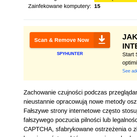
Zainfekowane komputery:
15
JAK
Scan & Remove Now
IN
SPYHUNTER
Start
optim
See add
Zachowanie czujności podczas przeglądan
nieustannie opracowują nowe metody osz
Fałszywe strony internetowe często stosu
fałszywego poczucia pilności lub legalnoś
CAPTCHA, sfabrykowane ostrzeżenia o zł