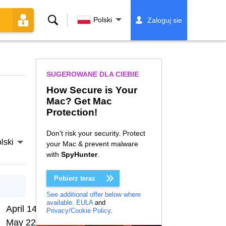
Szukaj
Polski
Zaloguj sie
SUGEROWANE DLA CIEBIE
How Secure is Your
Mac? Get Mac
Protection!
Don't risk your security. Protect
lski
your Mac & prevent malware
with
SpyHunter
.
Pobierz teraz
See additional offer below where
available.
EULA
and
April 14, 2026
Privacy/Cookie Policy
.
May 22, 2026