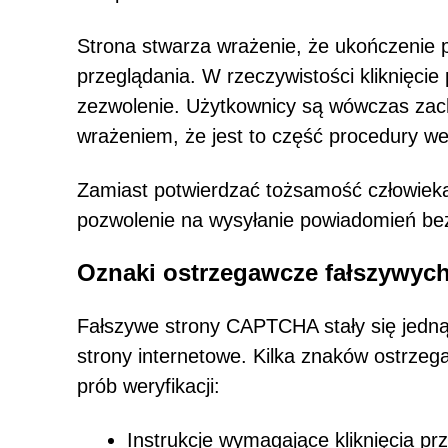
Strona stwarza wrażenie, że ukończenie p
przeglądania. W rzeczywistości kliknięci
zezwolenie. Użytkownicy są wówczas zach
wrażeniem, że jest to część procedury wer
Zamiast potwierdzać tożsamość człowieka, 
pozwolenie na wysyłanie powiadomień bez
Oznaki ostrzegawcze fałszywyc
Fałszywe strony CAPTCHA stały się jedną
strony internetowe. Kilka znaków ostrzeg
prób weryfikacji:
Instrukcje wymagające kliknięcia pr