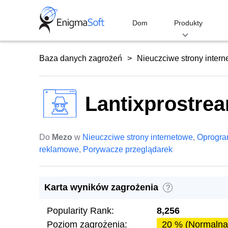
Skip
to
Dom
Produkty
content
Baza danych zagrożeń
Nieuczciwe strony inter
Lantixprostrea
Do
Mezo
w
Nieuczciwe strony internetowe
,
Oprogr
reklamowe
,
Porywacze przeglądarek
Karta wyników zagrożenia
?
Popularity Rank:
8,256
Poziom zagrożenia:
20 % (Normalna