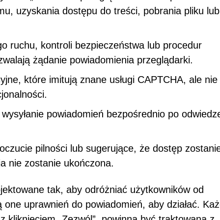
mu, uzyskania dostępu do treści, pobrania pliku lub
 ruchu, kontroli bezpieczeństwa lub procedur
yzwalają żądanie powiadomienia przeglądarki.
yjne, które imitują znane usługi CAPTCHA, ale nie
jonalności.
a wysyłanie powiadomień bezpośrednio po odwiedz
czucie pilności lub sugerujące, że dostęp zostani
a nie zostanie ukończona.
ektowane tak, aby odróżniać użytkowników od
 one uprawnień do powiadomień, aby działać. Ka
z kliknięciem „Zezwól”, powinna być traktowana z