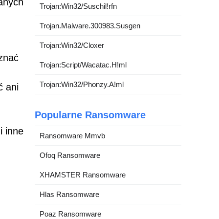
anych
Trojan:Win32/Suschil!rfn
Trojan.Malware.300983.Susgen
Trojan:Win32/Cloxer
yznać
Trojan:Script/Wacatac.H!ml
Trojan:Win32/Phonzy.A!ml
ć ani
Popularne Ransomware
i inne
Ransomware Mmvb
Ofoq Ransomware
XHAMSTER Ransomware
Hlas Ransomware
Poaz Ransomware