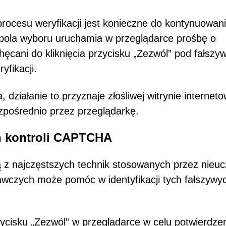
rocesu weryfikacji jest konieczne do kontynuowan
e pola wyboru uruchamia w przeglądarce prośbę o
ęcani do kliknięcia przycisku „Zezwól” pod fałsz
yfikacji.
działanie to przyznaje złośliwej witrynie interneto
pośrednio przez przeglądarkę.
h kontroli CAPTCHA
 z najczęstszych technik stosowanych przez nieuc
awczych może pomóc w identyfikacji tych fałszywy
zycisku „Zezwól” w przeglądarce w celu potwierdze