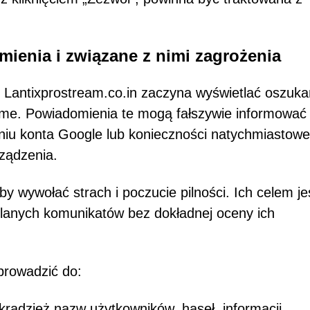
enia i związane z nimi zagrożenia
 Lantixprostream.co.in zaczyna wyświetlać oszuk
ome. Powiadomienia te mogą fałszywie informować
zeniu konta Google lub konieczności natychmiastow
rządzenia.
 wywołać strach i poczucie pilności. Ich celem je
etlanych komunikatów bez dokładnej oceny ich
prowadzić do:
kradzież nazw użytkowników, haseł, informacji