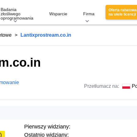
Badania
Oferta rabatowa
złośliwego
Wsparcie
Firma
na wiele licencji
oprogramowania
netowe
Lantixprostream.co.in
m.co.in
amowanie
Przetłumacz na:
Po
Pierwszy widziany:
)
Ostatnio widziany: