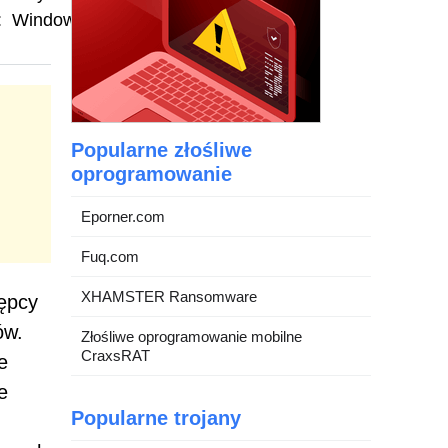
:
Windows
Popularne złośliwe
oprogramowanie
Eporner.com
Fuq.com
XHAMSTER Ransomware
tępcy
ów.
Złośliwe oprogramowanie mobilne
CraxsRAT
e
e
Popularne trojany