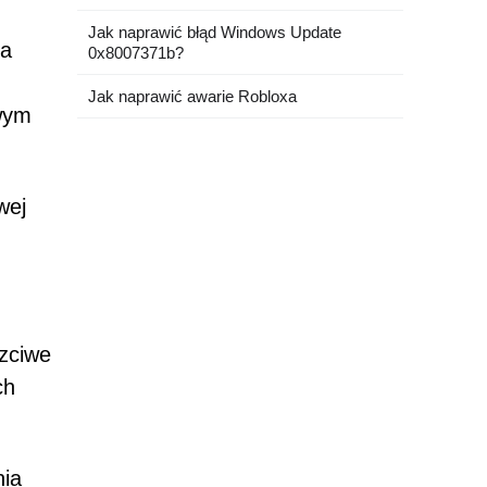
Jak naprawić błąd Windows Update
ia
0x8007371b?
Jak naprawić awarie Robloxa
ywym
wej
zciwe
ch
nia