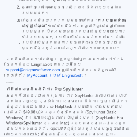
ហើយចុចប៊ូតុង
"ចូល"
នៅជ្រុងខាងស្តាំខាងលើ។
ចូលដោយប្រើឈ្មោះអ្នកប្រើប្រាស់ និងពាក្យសម្ងាត់
របស់អ្នក។
នៅក្នុងម៉ឺនុយរុករក សូមចូលទៅកាន់
"ការបញ្ជាទិញ/
អាជ្ញាប័ណ្ណ"។
នៅជាប់នឹងការបញ្ជាទិញ/អាជ្ញាប័ណ្ណ
របស់អ្នក ប៊ូតុងមួយអាចរកបានដើម្បីលុបចោលការ
ជាវរបស់អ្នក ប្រសិនបើអាចអនុវត្តបាន។ ចំណាំ៖
ប្រសិនបើអ្នកមានការបញ្ជាទិញ/ផលិតផលច្រើន
អ្នកនឹងត្រូវលុបចោលពួកវាជាលក្ខណៈបុគ្គល។
ប្រសិនបើអ្នកមានសំណួរ ឬបញ្ហាណាមួយ អ្នកអាចទាក់ទង
ផ្នែកជំនួយ EnigmaSoft តាមរយៈអ៊ីមែល
support@enigmasoftware.com
ឬដោយបើកសំបុត្រជំនួយនៅលើ
គេហទំព័រ
MyAccount របស់ EnigmaSoft
។
------
ព័ត៌មានលម្អិតអំពីការទិញ SpyHunter
អ្នកក៏មានជម្រើសក្នុងការជាវ SpyHunter ភ្លាមៗសម្រាប់
មុខងារពេញលេញ រួមទាំងការលុបមេរោគ និងការចូលប្រើផ្នែក
ជំនួយរបស់យើងតាមរយៈ HelpDesk របស់យើង ជាធម្មតាចាប់
ផ្តើមពី
$49.98
រៀងរាល់ប្រាំមួយខែម្តង (SpyHunter Basic
Windows) និង
$79.98
រៀងរាល់ប្រាំមួយខែម្តង (SpyHunter Pro
Windows/SpyHunter សម្រាប់ Mac) ស្របតាមសម្ភារៈផ្តល់ជូន
និងលក្ខខណ្ឌទំព័រចុះឈ្មោះ/ទិញ (ដែលត្រូវបានបញ្ចូលនៅទីនេះ
ដោយឯកសារយោង; តម្លៃអាចប្រែប្រួលតាមប្រទេស ឬការ