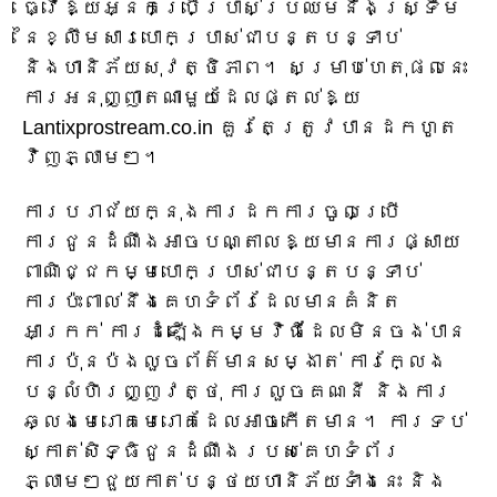
ធ្វើឱ្យអ្នកប្រើប្រាស់ប្រឈមនឹងស្ទ្រីម
នៃខ្លឹមសារបោកប្រាស់ជាបន្តបន្ទាប់
និងហានិភ័យសុវត្ថិភាព។ សម្រាប់ហេតុផលនេះ
ការអនុញ្ញាតណាមួយដែលផ្តល់ឱ្យ
Lantixprostream.co.in គួរតែត្រូវបានដកហូត
វិញភ្លាមៗ។
ការបរាជ័យក្នុងការដកការចូលប្រើ
ការជូនដំណឹងអាចបណ្តាលឱ្យមានការផ្សាយ
ពាណិជ្ជកម្មបោកប្រាស់ជាបន្តបន្ទាប់
ការប៉ះពាល់នឹងគេហទំព័រដែលមានគំនិត
អាក្រក់ ការដំឡើងកម្មវិធីដែលមិនចង់បាន
ការប៉ុនប៉ងលួចព័ត៌មានសម្ងាត់ ការក្លែង
បន្លំហិរញ្ញវត្ថុ ការលួចគណនី និងការ
ឆ្លងមេរោគមេរោគដែលអាចកើតមាន។ ការទប់
ស្កាត់សិទ្ធិជូនដំណឹងរបស់គេហទំព័រ
ភ្លាមៗជួយកាត់បន្ថយហានិភ័យទាំងនេះ និង