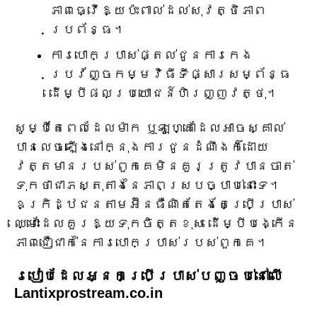
ភាពធ្វើឱ្យប៉ះពាល់ដល់សុវត្ថិភាព
ប្រព័ន្ធ។
ការបោកប្រាស់ផ្តល់ជូនការកេង
ប្រវ័ញ្ចកម្មវិធីទីផ្សារសម្ព័ន្ធ
ដើម្បីផលប្រយោជន៍ហិរញ្ញវត្ថុ។
សូម្បីតែពេលដែលម៉ាក ឬឡូហ្គោដែលអាចស្គាល់
បានលេចឡើងនៅក្នុងការជូនដំណឹងក៏ដោយ
វត្តមានរបស់ពួកគេមិនគួរត្រូវបានចាត់
ទុកថាជាភស្តុតាងនៃភាពស្របច្បាប់នោះទេ។
ឧក្រិដ្ឋជនតាមអ៊ីនធឺណិតតែងតែប្រើប្រាស់
ឈ្មោះដែលគួរឱ្យទុកចិត្តខុស ដើម្បីបង្កើន
ភាពជឿជាក់នៃការបោកប្រាស់របស់ពួកគេ។
របៀបដែលអ្នកប្រើប្រាស់បញ្ចប់នៅលើ
Lantixprostream.co.in