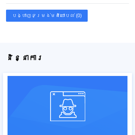
បង្ហាញទម្រង់មតិយោបល់ (0)
និន្នាការ