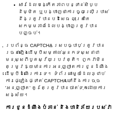
សារដែលបង្កើតភាពបន្ទាន់សិប្ប
និម្មិត ឬបង្ហាញថាការចូលប្រើប្រាស់
នឹងត្រូវបានបដិសេធ លុះត្រាតែ
សកម្មភាពដែលបង្ហាញត្រូវបាន
បញ្ចប់។
ប្រព័ន្ធ CAPTCHA ស្របច្បាប់ត្រូវបាន
រចនាឡើងដើម្បីសម្គាល់អ្នកទស្សនាជា
មនុស្សពីបូតស្វ័យប្រវត្តិ។ ពួកវាមិន
តម្រូវឱ្យមានការអនុញ្ញាតការជូនដំណឹង
ដើម្បីដំណើរការទេ។ ទំព័រណាមួយដែលភ្ជាប់
ការផ្ទៀងផ្ទាត់ CAPTCHA ទៅនឹងការចុច
'អនុញ្ញាត' គួរតែត្រូវបានចាត់ទុកដោយការ
សង្ស័យ។
ការជូនដំណឹងបំភាន់ និងហានិភ័យរបស់វា