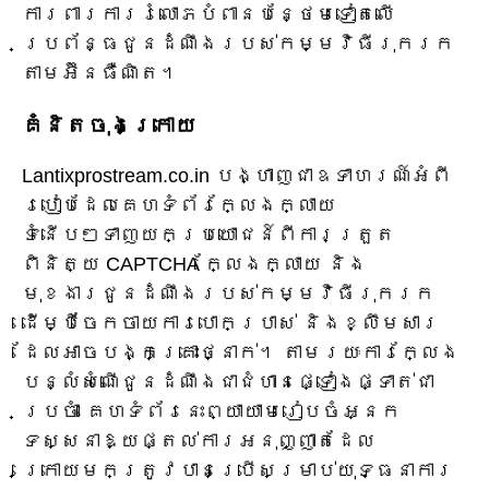
ការពារការរំលោភបំពានបន្ថែមទៀតលើ
ប្រព័ន្ធជូនដំណឹងរបស់កម្មវិធីរុករក
តាមអ៊ីនធឺណិត។
គំនិតចុងក្រោយ
Lantixprostream.co.in បង្ហាញជាឧទាហរណ៍អំពី
របៀបដែលគេហទំព័រក្លែងក្លាយ
ទំនើបៗទាញយកប្រយោជន៍ពីការត្រួត
ពិនិត្យ CAPTCHA ក្លែងក្លាយ និង
មុខងារជូនដំណឹងរបស់កម្មវិធីរុករក
ដើម្បីចែកចាយការបោកប្រាស់ និងខ្លឹមសារ
ដែលអាចបង្កគ្រោះថ្នាក់។ តាមរយៈការក្លែង
បន្លំសំណើជូនដំណឹងជាជំហានផ្ទៀងផ្ទាត់ជា
ប្រចាំ គេហទំព័រនេះព្យាយាមរៀបចំអ្នក
ទស្សនាឱ្យផ្តល់ការអនុញ្ញាតដែល
ក្រោយមកត្រូវបានប្រើសម្រាប់យុទ្ធនាការ