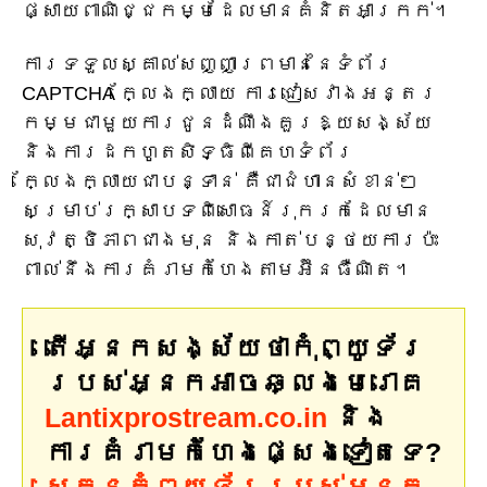
ផ្សាយពាណិជ្ជកម្មដែលមានគំនិតអាក្រក់។
ការទទួលស្គាល់សញ្ញាព្រមាននៃទំព័រ
CAPTCHA ក្លែងក្លាយ ការជៀសវាងអន្តរ
កម្មជាមួយការជូនដំណឹងគួរឱ្យសង្ស័យ
និងការដកហូតសិទ្ធិពីគេហទំព័រ
ក្លែងក្លាយជាបន្ទាន់ គឺជាជំហានសំខាន់ៗ
សម្រាប់រក្សាបទពិសោធន៍រុករកដែលមាន
សុវត្ថិភាពជាងមុន និងកាត់បន្ថយការប៉ះ
ពាល់នឹងការគំរាមកំហែងតាមអ៊ីនធឺណិត។
តើអ្នកសង្ស័យថាកុំព្យូទ័រ
របស់អ្នកអាចឆ្លងមេរោគ
Lantixprostream.co.in
និង
ការគំរាមកំហែងផ្សេងទៀតទេ?