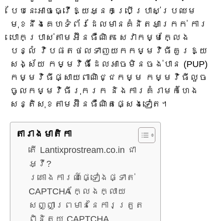
បែបនេះអាចធ្វើឱ្យអ្នកប្រើប្រាស់ប្រឈម
មុខនឹងគេហទំព័រដែលមានគំនិតអាក្រក់ ការ
បោកប្រាស់តាមអ៊ីនធឺណិត សេវាកម្មក្លែង
បន្លំ វិបផតថលទាញយកកម្មវិធីគួរឱ្យ
សង្ស័យ កម្មវិធីដែលអាចមិនចង់បាន (PUP)
កម្មវិធីផ្សាយពាណិជ្ជកម្ម កម្មវិធីលួច
ចូលកម្មវិធីរុករក និងការគំរាមកំហែង
សន្តិសុខតាមអ៊ីនធឺណិតផ្សេងទៀត។
តារាង​មាតិកា
តើ Lantixprostream.co.in ជា
អ្វី?
គ្រោងការណ៍ផ្ទៀងផ្ទាត់
CAPTCHA ក្លែងក្លាយ
សញ្ញាព្រមាននៃការត្រួត
ពិនិត្យ CAPTCHA