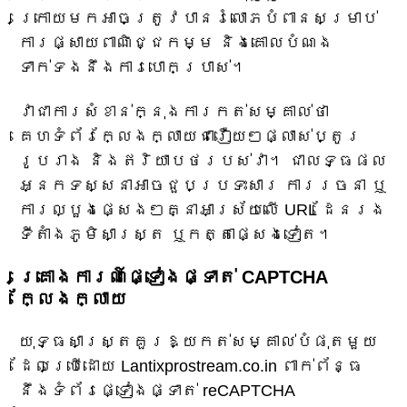
ក្រោយមកអាចត្រូវបានរំលោភបំពានសម្រាប់
ការផ្សាយពាណិជ្ជកម្ម និងគោលបំណង
ទាក់ទងនឹងការបោកប្រាស់។
វាជាការសំខាន់ក្នុងការកត់សម្គាល់ថា
គេហទំព័រក្លែងក្លាយជារឿយៗផ្លាស់ប្តូរ
រូបរាង និងឥរិយាបថរបស់វា។ ជាលទ្ធផល
អ្នកទស្សនាអាចជួបប្រទះសារ ការរចនា ឬ
ការល្បួងផ្សេងៗគ្នាអាស្រ័យលើ URL ដែនរង
ទីតាំងភូមិសាស្ត្រ ឬកត្តាផ្សេងទៀត។
គ្រោងការណ៍ផ្ទៀងផ្ទាត់ CAPTCHA
ក្លែងក្លាយ
យុទ្ធសាស្ត្រគួរឱ្យកត់សម្គាល់បំផុតមួយ
ដែលប្រើដោយ Lantixprostream.co.in ពាក់ព័ន្ធ
នឹងទំព័រផ្ទៀងផ្ទាត់ reCAPTCHA