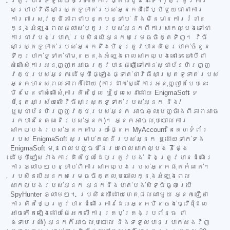
ត្រូវបានទទួលយកក្រោមការផ្តល់ជូននេះទេ។) តម្រូវការ
សម្រាប់វិធីសាស្ត្រទូទាត់របស់អ្នកគឺដើម្បីជួយធានាការ
ការពារសុវត្ថិភាពជាបន្តបន្ទាប់ និងមិនមានការរំខាន
ក្នុងអំឡុងពេលផ្លាស់ប្តូររបស់អ្នកពីការសាកល្បងទៅជា
ការជាវបង់ប្រាក់ ប្រសិនបើអ្នកសម្រេចចិត្តទិញ។ វិធី
សាស្ត្រទូទាត់របស់អ្នកនឹងមិនត្រូវបានគិតប្រាក់ចំនួន
ទឹកប្រាក់ទូទាត់ជាមុនក្នុងអំឡុងពេលសាកល្បងនោះទេ ទោះបីជា
សំណើសុំការអនុញ្ញាតអាចត្រូវបានផ្ញើទៅកាន់ស្ថាប័នហិរញ្ញ
វត្ថុរបស់អ្នក ដើម្បីផ្ទៀងផ្ទាត់ថាវិធីសាស្ត្រទូទាត់របស់
អ្នកមានសុពលភាពក៏ដោយ (ការដាក់ស្នើការអនុញ្ញាតបែបនេះ
មិនមែនជាសំណើសុំការគិតថ្លៃ ឬថ្លៃសេវាដោយ EnigmaSoft ទេ
ប៉ុន្តែអាស្រ័យលើវិធីសាស្ត្រទូទាត់របស់អ្នក និង/
ឬស្ថាប័នហិរញ្ញវត្ថុរបស់អ្នក អាចឆ្លុះបញ្ចាំងពីភាពអាច
រកបាននៃគណនីរបស់អ្នក)។ អ្នកអាចលុបចោលការ
សាកល្បងរបស់អ្នកតាមរយៈផ្នែក MyAccount នៃគេហទំព័រ
របស់ EnigmaSoft សម្រាប់គណនីរបស់អ្នក ឬដោយទាក់ទង
EnigmaSoft មុនពេលបញ្ចប់នៃរយៈពេលសាកល្បង 7 ថ្ងៃ
ដើម្បីជៀសវាងការគិតថ្លៃដែលត្រូវបង់ និងត្រូវបានដំណើរ
ការភ្លាមៗបន្ទាប់ពីការសាកល្បងរបស់អ្នកផុតកំណត់។
ប្រសិនបើអ្នកសម្រេចចិត្តលុបចោលក្នុងអំឡុងពេល
សាកល្បងរបស់អ្នក អ្នកនឹងបាត់បង់សិទ្ធិចូលប្រើ
SpyHunter ភ្លាមៗ។ ប្រសិនបើដោយហេតុផលណាមួយ អ្នកជឿថា
ការគិតថ្លៃត្រូវបានដំណើរការដែលអ្នកមិនចង់ធ្វើ (ដែល
អាចកើតឡើងដោយផ្អែកលើការគ្រប់គ្រងប្រព័ន្ធ ជា
ឧទាហរណ៍) អ្នកក៏អាចលុបចោល និងទទួលបានប្រាក់សងវិញ