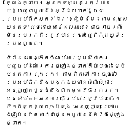
ក្លែងក្លាយ។ អ្នកទស្សនាត្រូវបាន
បង្ហាញជាមួយនឹងអ្វីដែលហាក់ដូចជា
ប្រអប់ធីកស្តង់ដារ 'ខ្ញុំមិនមែនជាមនុស្ស
យន្តទេ' អមដោយសារដែលអះអាងថាចរាចរណ៍
មិនប្រក្រតីត្រូវបានរកឃើញពីកុំព្យូទ័រ
របស់ពួកគេ។
ទំព័រនេះបង្កើតចំណាប់អារម្មណ៍ថាការ
បញ្ចប់ដំណើរការផ្ទៀងផ្ទាត់គឺចាំបាច់ដើម្បី
បន្តការរុករក។ តាមពិតទៅ ការចុចលើ
ប្រអប់ធីកនឹងបង្កឱ្យមានសំណើសុំការ
អនុញ្ញាតជូនដំណឹងពីកម្មវិធីរុករក។
បន្ទាប់មកអ្នកប្រើប្រាស់ត្រូវបានលើក
ទឹកចិត្តឱ្យចុចប៊ូតុង 'អនុញ្ញាត' ក្រោម
ជំនឿមិនពិតថាវាជាផ្នែកមួយនៃនីតិវិធីផ្ទៀង
ផ្ទាត់។