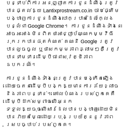
បន្ទាប់ពីការអនុញ្ញាតការជូនដំណឹងត្រូវ
បានផ្តល់ឱ្យ Lantixprostream.co.in ចាប់ផ្តើម
បង្ហាញការជូនដំណឹងបោកប្រាស់ដែលក្លែង
បន្លំជា Google Chrome។ ការជូនដំណឹងទាំងនេះ
អាចអះអាងមិនពិតថាអាជ្ញាប័ណ្ណកម្មវិធី
រុករកបានផុតកំណត់ គណនី Google ត្រូវ
បានលួចចូល ឬថាសកម្មភាពភ្លាមៗគឺត្រូវ
បានទាមទារដើម្បីធានាសុវត្ថិភាព
ឧបករណ៍។
ការជូនដំណឹងទាំងនេះត្រូវបានបង្កើតឡើង
ដោយចេតនាដើម្បីបង្កឱ្យមានការភ័យខ្លាច
និងភាពបន្ទាន់។ គោលបំណងរបស់ពួកគេគឺ
ដើម្បីដាក់សម្ពាធលើអ្នក
ទទួលឱ្យចុចលើសារដែលបានបង្ហាញដោយមិន
បានវាយតម្លៃដោយប្រុងប្រយ័ត្ននូវភាព
ស្របច្បាប់របស់ពួកគេ។