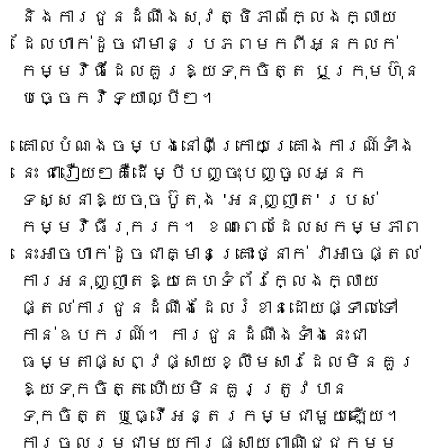
និងការជូនដំណឹងសុវត្ថិភាពក្លែងក្លាយ
ដែលហាក់ដូចជាមានប្រភពមកពីអ្នកលក់
កម្មវិធីដែលគួរឱ្យទុកចិត្ត ឬក្រុមហ៊ុន
បច្ចេកវិទ្យាល្បីៗ។
គោលបំណងចម្បងនៅពីក្រោយគ្រោងការណ៍ទាំង
នេះ ជារឿយៗគឺដើម្បីបញ្ចុះបញ្ចូលអ្នក
ទស្សនាឱ្យចុចប៊ូតុង 'អនុញ្ញាត' របស់
កម្មវិធីរុករក។ ខណៈពេលដែលសកម្មភាព
នេះអាចហាក់ដូចជាគ្មានគ្រោះថ្នាក់ វាអាចផ្តល់
ការអនុញ្ញាតឱ្យគេហទំព័រក្លែងក្លាយ
ផ្តល់ការជូនដំណឹងដែលរំខានដោយផ្ទាល់ទៅ
កាន់ឧបករណ៍។ ការជូនដំណឹងទាំងនេះជា
ធម្មតាផ្សព្វផ្សាយខ្លឹមសារដែលមិនគួរ
ឱ្យទុកចិត្ត ហើយមិនគួរត្រូវបាន
ទុកចិត្ត ឬធ្វើអន្តរកម្មជាមួយឡើយ។
ការចូលរួមជាមួយការផ្សាយពាណិជ្ជកម្ម