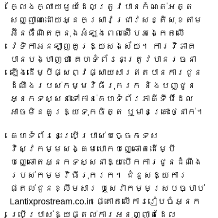
ក្លែងក្លាយមួយដែលត្រូវបានកំណត់អត្ត
សញ្ញាណដោយអ្នកស្រាវជ្រាវសន្តិសុខតាម
អ៊ីនធឺណិតក្នុងអំឡុងពេលស៊ើបអង្កេតលើ
វេទិកាអនឡាញគួរឱ្យសង្ស័យ។ ការវិភាគ
បានបង្ហាញថា គេហទំព័រនេះត្រូវបានរចនា
ឡើងដើម្បីផ្សព្វផ្សាយសារឥតបានការជូន
ដំណឹងរបស់កម្មវិធីរុករក និងបញ្ជូន
អ្នកទស្សនាទៅកាន់គេហទំព័រភាគីទីបីដែល
អាចមិនគួរឱ្យទុកចិត្ត ឬមានគ្រោះថ្នាក់។
គេហទំព័រនេះប្រើប្រាស់បច្ចេកទេស
វិស្វកម្មសង្គមបោកបញ្ឆោតដើម្បី
បញ្ឆោតអ្នកទស្សនាឱ្យបើកការជូនដំណឹង
របស់កម្មវិធីរុករក។ ជំនួសឱ្យការ
ផ្តល់ជូនខ្លឹមសារ ឬសេវាកម្មស្របច្បាប់
Lantixprostream.co.in ផ្តោតលើការរៀបចំអ្នក
ប្រើប្រាស់ឱ្យផ្តល់ការអនុញ្ញាតដែល