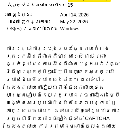
កុំព្យូទ័រដែលមានមេរោគ៖
15
ឃើញដំបូង៖
April 14, 2026
បានឃើញចុងក្រោយ៖
May 22, 2026
OS(es) រងផលប៉ះពាល់៖
Windows
ការរក្សាការប្រុងប្រយ័ត្នពេលកំពុង
រុករកអ៊ីនធឺណិតគឺមានសារៈសំខាន់ ព្រោះ
ឧក្រិដ្ឋជនតាមអ៊ីនធឺណិតបន្តអភិវឌ្ឍ
វិធីសាស្រ្តថ្មីៗដើម្បីបញ្ឆោតអ្នកប្រើ
ប្រាស់ដែលមិនបានសង្ស័យ។ គេហទំព័រ
ក្លែងក្លាយជារឿយៗពឹងផ្អែកលើយុទ្ធ
សាស្ត្ររៀបចំដែលត្រូវបានរចនាឡើងដើម្បី
បង្កើតអារម្មណ៍មិនពិតនៃភាពបន្ទាន់ ឬ
ភាពស្របច្បាប់។ ឧទាហរណ៍ទូទៅរួមមានការ
ត្រួតពិនិត្យការផ្ទៀងផ្ទាត់ CAPTCHA
ក្លែងក្លាយ ការព្រមានមេរោគក្លែងក្លាយ