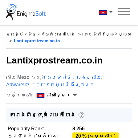
Skip
to
ភាសាខ្មែរ
content
មូលដ្ឋានទិន្នន័យគំរាមកំហែង
គេហទំព័រក្លែងក្លាយ
Lantixprostream.co.in
Lantixprostream.co.in
ដោយ
Mezo
ក្នុង
គេហទំព័រក្លែងក្លាយ
,
Adware
,
ចោរប្លន់កម្មវិធីរុករក
បកប្រែទៅ៖
ភាសាខ្មែរ
តារាងពិន្ទុគំរាមកំហែង
?
Popularity Rank:
8,256
កម្រិតគំរាមកំហែង៖
20 % (ធម្មតា។)