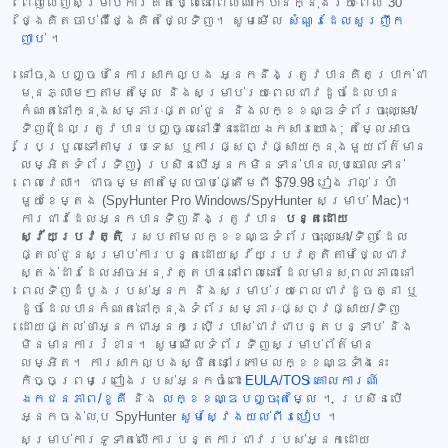
ពេញលេញសម្រាប់ការគិតថ្លៃនៅពេលណាក៏បានក្នុងរយៈពេល 30
ថ្ងៃគិតចាប់ពីថ្ងៃគិតថ្លៃទិញ។ សូមមើល
សំណួរដែលសួរញឹក
ញាប់
។
នៅចុងបញ្ចប់នៃការសាកល្បង អ្នកនឹងត្រូវបានគិតប្រាក់ជា
មុនភ្លាមៗតាមតម្លៃ និងសម្រាប់រយៈពេលជាវដូចដែលបាន
កំណត់នៅក្នុងសម្ភារៈផ្តល់ជូន និងលក្ខខណ្ឌទំព័រចុះឈ្មោះ/
ទិញ (ដែលត្រូវបានបញ្ចូលនៅទីនេះដោយឯកសារយោង; តម្លៃអាច
ប្រែប្រួលទៅតាមប្រទេស ឬការផ្សព្វផ្សាយក្នុងមួយព័ត៌មាន
លម្អិតទំព័រទិញ) ប្រសិនបើអ្នកមិនទាន់បានលុបចោលទាន់
ពេលវេលា។ ជាធម្មតាតម្លៃចាប់ផ្តើមពី
$79.98
រៀងរាល់ប្រាំ
មួយខែម្តង (SpyHunter Pro Windows/SpyHunter សម្រាប់ Mac)។
ការជាវដែលអ្នកបានទិញនឹងត្រូវបាន
បន្តដោយ
ស្វ័យប្រវត្តិ
ស្របតាមលក្ខខណ្ឌទំព័រចុះឈ្មោះ/ទិញ ដែល
ផ្តល់ជូនសម្រាប់ការបន្តដោយស្វ័យប្រវត្តិតាមថ្លៃជាវ
ស្តង់ដារដែលអាចអនុវត្តបាននៅពេលនោះ ដែលមានសុពលភាពនៅ
ពេលទិញដំបូងរបស់អ្នក និងសម្រាប់រយៈពេលជាវដូចគ្នា ឬ
ដូចដែលបានកំណត់នៅក្នុងទំព័រសម្ភារៈផ្សព្វផ្សាយ/ទិញ
ដោយផ្តល់ថាអ្នកជាអ្នកប្រើប្រាស់ជាវជាបន្តបន្ទាប់ និង
មិនមានការរំខាន។ សូមមើលទំព័រទិញសម្រាប់ព័ត៌មាន
លម្អិត។ ការសាកល្បងស្ថិតនៅក្រោមលក្ខខណ្ឌទាំងនេះ
កិច្ចព្រមព្រៀងរបស់អ្នកចំពោះ
EULA/TOS
គោលការណ៍
ឯកជនភាព/ខូគី
និង
លក្ខខណ្ឌបញ្ចុះតម្លៃ
។ ប្រសិនបើ
អ្នកចង់លុប SpyHunter
សូមស្វែងយល់ពីរបៀប
។
សម្រាប់ការទូទាត់លើការបន្តការជាវរបស់អ្នកដោយ