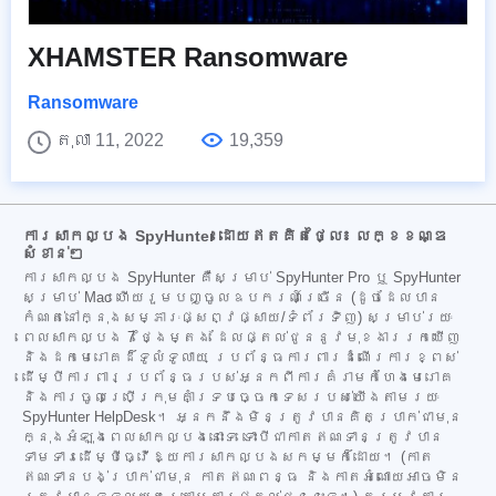
XHAMSTER Ransomware
Ransomware
តុលា 11, 2022
19,359
ការសាកល្បង SpyHunter ដោយឥតគិតថ្លៃ៖ លក្ខខណ្ឌ
សំខាន់ៗ
ការសាកល្បង SpyHunter គឺសម្រាប់ SpyHunter Pro ឬ SpyHunter
សម្រាប់ Mac ហើយរួមបញ្ចូលឧបករណ៍ច្រើន (ដូចដែលបាន
កំណត់នៅក្នុងសម្ភារៈផ្សព្វផ្សាយ/ទំព័រទិញ) សម្រាប់រយៈ
ពេលសាកល្បង 7 ថ្ងៃម្តង ដែលផ្តល់ជូននូវមុខងាររកឃើញ
និងដកមេរោគដ៏ទូលំទូលាយ ប្រព័ន្ធការពារដំណើរការខ្ពស់
ដើម្បីការពារប្រព័ន្ធរបស់អ្នកពីការគំរាមកំហែងមេរោគ
និងការចូលប្រើក្រុមគាំទ្របច្ចេកទេសរបស់យើងតាមរយៈ
SpyHunter HelpDesk។ អ្នកនឹងមិនត្រូវបានគិតប្រាក់ជាមុន
ក្នុងអំឡុងពេលសាកល្បងនោះទេ ទោះបីជាកាតឥណទានត្រូវបាន
ទាមទារដើម្បីធ្វើឱ្យការសាកល្បងសកម្មក៏ដោយ។ (កាត
ឥណទានបង់ប្រាក់ជាមុន កាតឥណពន្ធ និងកាតអំណោយអាចមិន