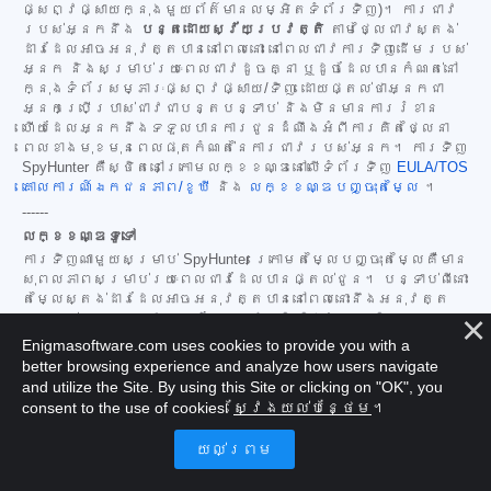
ផ្សព្វផ្សាយក្នុងមួយព័ត៌មានលម្អិតទំព័រទិញ)។ ការជាវ
របស់អ្នកនឹង
បន្តដោយស្វ័យប្រវត្តិ
តាមថ្លៃជាវស្តង់
ដារដែលអាចអនុវត្តបាននៅពេលនោះ នៅពេលជាវការទិញដើមរបស់
អ្នក និងសម្រាប់រយៈពេលជាវដូចគ្នា ឬដូចដែលបានកំណត់នៅ
ក្នុងទំព័រសម្ភារៈផ្សព្វផ្សាយ/ទិញ ដោយផ្តល់ថាអ្នកជា
អ្នកប្រើប្រាស់ជាវជាបន្តបន្ទាប់ និងមិនមានការរំខាន
ហើយដែលអ្នកនឹងទទួលបានការជូនដំណឹងអំពីការគិតថ្លៃនា
ពេលខាងមុខមុនពេលផុតកំណត់នៃការជាវរបស់អ្នក។ ការទិញ
SpyHunter គឺស្ថិតនៅក្រោមលក្ខខណ្ឌនៅលើទំព័រទិញ
EULA/TOS
គោលការណ៍ឯកជនភាព/ខូឃី
និង
លក្ខខណ្ឌបញ្ចុះតម្លៃ
។
------
លក្ខខណ្ឌទូទៅ
ការទិញណាមួយសម្រាប់ SpyHunter ក្រោមតម្លៃបញ្ចុះតម្លៃគឺមាន
សុពលភាពសម្រាប់រយៈពេលជាវដែលបានផ្តល់ជូន។ បន្ទាប់ពីនោះ
តម្លៃស្តង់ដារដែលអាចអនុវត្តបាននៅពេលនោះនឹងអនុវត្ត
សម្រាប់ការបន្តដោយស្វ័យប្រវត្តិ និង/ឬការទិញនាពេល
អនាគត។ តម្លៃអាចមានការផ្លាស់ប្តូរ ទោះបីជាយើងនឹងជូន
Enigmasoftware.com uses cookies to provide you with a
ដំណឹងដល់អ្នកជាមុនអំពីការផ្លាស់ប្តូរតម្លៃក៏ដោយ។
better browsing experience and analyze how users navigate
កំណែ SpyHunter ទាំងអស់គឺអាស្រ័យលើការយល់ព្រមរបស់អ្នក
and utilize the Site. By using this Site or clicking on "OK", you
ចំពោះ
EULA/TOS
គោលការណ៍ឯកជនភាព/ខូគី
និង
លក្ខខណ្ឌ
consent to the use of cookies.
ស្វែងយល់បន្ថែម
។
បញ្ចុះតម្លៃ
របស់យើង។ សូមមើល
សំណួរដែលសួរញឹកញាប់
និង
លក្ខណៈវិនិច្ឆ័យវាយតម្លៃការគំរាមកំហែង
របស់យើង
ផងដែរ។ ប្រសិនបើអ្នកចង់លុប SpyHunter
សូមស្វែងយល់
ពីរបៀប
។