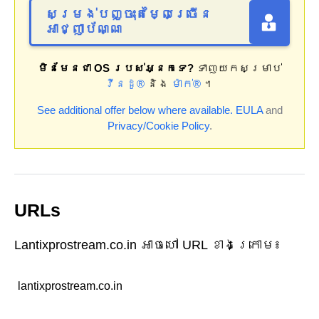
សម្រង់បញ្ចុះតម្លៃច្រើន
អាជ្ញាប័ណ្ណ
មិនមែនជា OS របស់អ្នកទេ?
ទាញយកសម្រាប់
វីនដូ®
និង
ម៉ាក់®
។
See additional offer below where available.
EULA
and
Privacy/Cookie Policy
.
URLs
Lantixprostream.co.in អាចហៅ URL ខាងក្រោម៖
lantixprostream.co.in