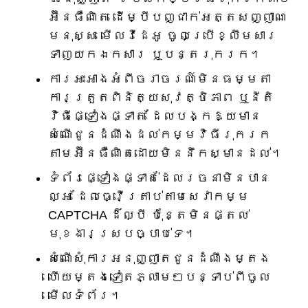
អ៊ីនធឺណិត ដើម្បីបញ្ជាក់អត្តសញ្ញាណ
មនុស្ស មើលវីដេអូ ចូលប្រើខ្លឹមសារ
ទាញយកឯកសារ ឬបន្តរុករក។
ការអះអាងអំពីចរាចរណ៍មិនធម្មតា
ការត្រួតពិនិត្យសុវត្ថិភាព ឬនីតិ
វិធីផ្ទៀងផ្ទាត់ ដែលបង្កឱ្យមាន
សំណើជូនដំណឹងដល់កម្មវិធីរុករក
តាមអ៊ីនធឺណិតដោយមិននឹកស្មានដល់។
ទំព័រផ្ទៀងផ្ទាត់ដែលរចនាមិនបាន
ល្អ ដែលធ្វើត្រាប់តាមសេវាកម្ម
CAPTCHA ដ៏ល្បី ប៉ុន្តែមិនផ្តល់
មុខងារស្របច្បាប់ទេ។
សំណើសុំការអនុញ្ញាតជូនដំណឹងម្តង
ហើយម្តងទៀតភ្លាមៗបន្ទាប់ពីចូល
មើលទំព័រ។