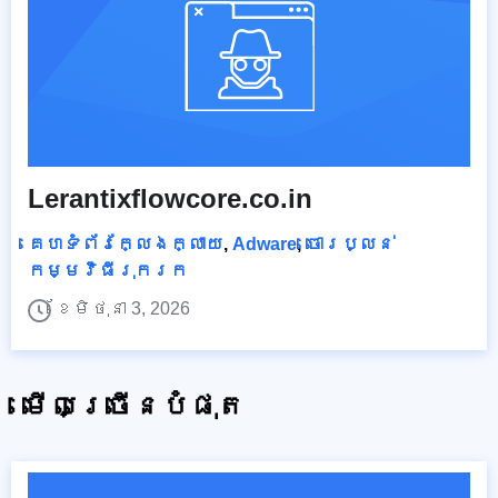
Lerantixflowcore.co.in
គេហទំព័រក្លែងក្លាយ
,
Adware
,
ចោរប្លន់
កម្មវិធីរុករក
ខែមិថុនា 3, 2026
មើលច្រើនបំផុត