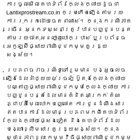
ការចូលមើលគេហទំព័រក្លែងក្លាយដូចជា
Lantixprostream.co.in កម្រកើតឡើងតាមរយៈ
ការរុករកដោយចេតនាណាស់។ ក្នុងករណីភាគ
ច្រើន អ្នកទស្សនាត្រូវបានបញ្ជូនបន្ត
តាមរយៈធាតុអនឡាញបោកប្រាស់ ឬប្រព័ន្ធ
អេកូឡូស៊ីផ្សាយពាណិជ្ជកម្មគួរឱ្យ
សង្ស័យ។
ប្រភពចរាចរណ៍ទូទៅរួមមាន បង្អួចលេច
ឡើងដែលនាំឲ្យយល់ច្រឡំ ប៊ូតុងក្លែងក្លាយ
បណ្តាញផ្សាយពាណិជ្ជកម្មក្លែងក្លាយ ការ
បញ្ជូនបន្តដែលមានគំនិតអាក្រក់ តំណ
ភ្ជាប់អ៊ីមែលបោកបញ្ឆោត ការជូនដំណឹងសារ
ឥតបានការដែលមានប្រភពមកពីគេហទំព័រ
ក្លែងក្លាយផ្សេងទៀត និងគេហទំព័រដែល
បង្ហោះខ្លឹមសារគួរឱ្យសង្ស័យ។ ក្នុង
ស្ថានភាពខ្លះ កម្មវិធីផ្សាយពាណិជ្ជកម្ម