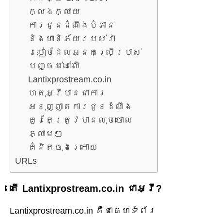
ក្លែងក្លាយ
ការជូនដំណឹងបំភាន់
និងហានិភ័យរបស់វា
របៀបដែលអ្នកប្រើប្រាស់
បញ្ចប់នៅលើ
Lantixprostream.co.in
ហេតុអ្វីបានជាការ
អនុញ្ញាតការជូនដំណឹង
គួរតែត្រូវបានលុបចោល
ភ្លាមៗ
គំនិតចុងក្រោយ
URLs
តើ Lantixprostream.co.in ជាអ្វី?
Lantixprostream.co.in គឺជាគេហទំព័រ