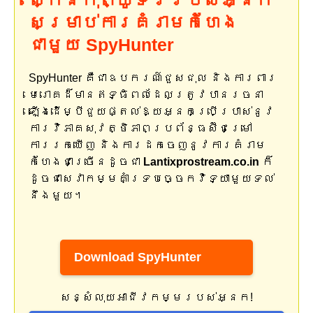
ស្កេនកុំព្យូទ័ររបស់អ្នក
សម្រាប់ការគំរាមកំហែង
ជាមួយ SpyHunter
SpyHunter គឺជាឧបករណ៍ជួសជុល និងការពារ
មេរោគដ៏មានឥទ្ធិពលដែលត្រូវបានរចនា
ឡើងដើម្បីជួយផ្តល់ឱ្យអ្នកប្រើប្រាស់នូវ
ការវិភាគសុវត្ថិភាពប្រព័ន្ធស៊ីជម្រៅ
ការរកឃើញ និងការដកចេញនូវការគំរាម
កំហែងជាច្រើនដូចជា
Lantixprostream.co.in
ក៏
ដូចជាសេវាកម្មគាំទ្របច្ចេកវិទ្យាមួយទល់
នឹងមួយ។
Download SpyHunter
សន្សំលុយអាជីវកម្មរបស់អ្នក!