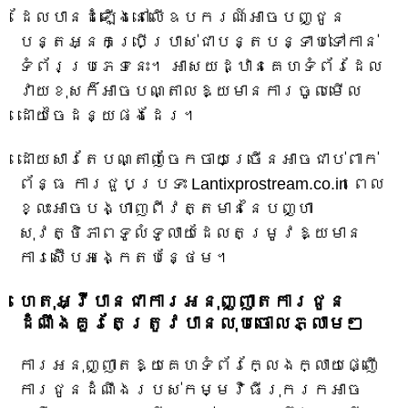
ដែលបានដំឡើងនៅលើឧបករណ៍អាចបញ្ជូន
បន្តអ្នកប្រើប្រាស់ជាបន្តបន្ទាប់ទៅកាន់
ទំព័រប្រភេទនេះ។ អាសយដ្ឋានគេហទំព័រដែល
វាយខុសក៏អាចបណ្តាលឱ្យមានការចូលមើល
ដោយចៃដន្យផងដែរ។
ដោយសារតែបណ្តាញចែកចាយច្រើនអាចជាប់ពាក់
ព័ន្ធ ការជួបប្រទះ Lantixprostream.co.in ពេល
ខ្លះអាចបង្ហាញពីវត្តមាននៃបញ្ហា
សុវត្ថិភាពទូលំទូលាយដែលតម្រូវឱ្យមាន
ការស៊ើបអង្កេតបន្ថែម។
ហេតុអ្វីបានជាការអនុញ្ញាតការជូន
ដំណឹងគួរតែត្រូវបានលុបចោលភ្លាមៗ
ការអនុញ្ញាតឱ្យគេហទំព័រក្លែងក្លាយផ្ញើ
ការជូនដំណឹងរបស់កម្មវិធីរុករកអាច