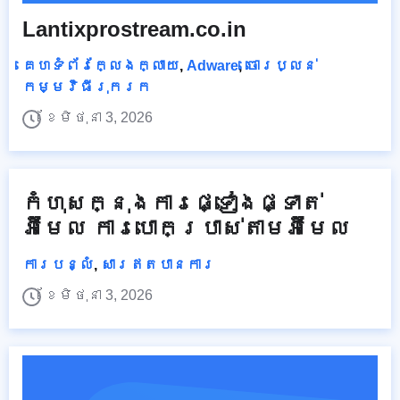
Lantixprostream.co.in
គេហទំព័រក្លែងក្លាយ
,
Adware
,
ចោរប្លន់
កម្មវិធីរុករក
ខែមិថុនា 3, 2026
កំហុសក្នុងការផ្ទៀងផ្ទាត់
អ៊ីមែល ការបោកប្រាស់តាមអ៊ីមែល
ការបន្លំ
,
សារឥតបានការ
ខែមិថុនា 3, 2026