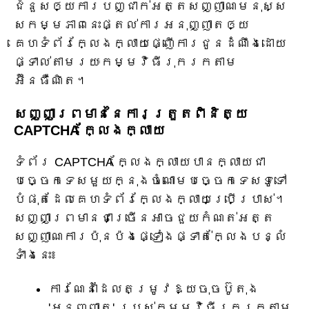
ជំនួស​ឲ្យ​ការ​បញ្ជាក់​អត្តសញ្ញាណ​មនុស្ស
សកម្មភាព​នេះ​ផ្តល់​ការ​អនុញ្ញាត​ឲ្យ​
គេហទំព័រ​ក្លែងក្លាយ​ផ្ញើ​ការ​ជូន​ដំណឹង​ដោយ​
ផ្ទាល់​តាម​រយៈ​កម្មវិធី​រុករក​តាម​
អ៊ីនធឺណិត។
សញ្ញាព្រមាននៃការត្រួតពិនិត្យ
CAPTCHA ក្លែងក្លាយ
ទំព័រ CAPTCHA ក្លែងក្លាយបានក្លាយជា
បច្ចេកទេសមួយក្នុងចំណោមបច្ចេកទេសទូទៅ
បំផុតដែលគេហទំព័រក្លែងក្លាយប្រើប្រាស់។
សញ្ញាព្រមានជាច្រើនអាចជួយកំណត់អត្ត
សញ្ញាណការប៉ុនប៉ងផ្ទៀងផ្ទាត់ក្លែងបន្លំ
ទាំងនេះ៖
ការណែនាំដែលតម្រូវឱ្យចុចប៊ូតុង
'អនុញ្ញាត' របស់កម្មវិធីរុករកតាម