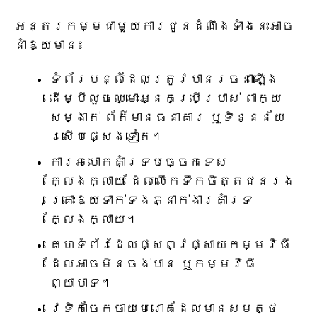
អន្តរកម្មជាមួយការជូនដំណឹងទាំងនេះអាច
នាំឱ្យមាន៖
ទំព័របន្លំដែលត្រូវបានរចនាឡើង
ដើម្បីលួចឈ្មោះអ្នកប្រើប្រាស់ ពាក្យ
សម្ងាត់ ព័ត៌មានធនាគារ ឬទិន្នន័យ
រសើបផ្សេងទៀត។
ការឆបោកគាំទ្របច្ចេកទេស
ក្លែងក្លាយ ដែលលើកទឹកចិត្តជនរង
គ្រោះឱ្យទាក់ទងភ្នាក់ងារគាំទ្រ
ក្លែងក្លាយ។
គេហទំព័រដែលផ្សព្វផ្សាយកម្មវិធី
ដែលអាចមិនចង់បាន ឬកម្មវិធី
ព្យាបាទ។
វេទិកាចែកចាយមេរោគដែលមានសមត្ថ