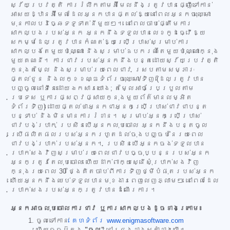
ស្វ័យប្រវត្តិ ការរំលឹកតាមអ៊ីមែលនឹងត្រូវបានផ្ញើទៅកាន់
អាសយដ្ឋានអ៊ីមែលដែលអ្នកបានផ្តល់ឱ្យនៅពេលអ្នកចុះឈ្មោះ
មុនកាលបរិច្ឆេទទូទាត់នីមួយៗ។ នៅពេលចាប់ផ្តើមការ
សាកល្បងរបស់អ្នក អ្នកនឹងទទួលបានលេខកូដធ្វើឱ្យ
សកម្មដែលត្រូវបានកំណត់ឱ្យប្រើប្រាស់សម្រាប់ការ
សាកល្បងតែមួយប៉ុណ្ណោះ និងសម្រាប់ឧបករណ៍តែមួយប៉ុណ្ណោះក្នុង
មួយគណនី។ ការជាវរបស់អ្នកនឹងបន្តដោយស្វ័យប្រវត្តិ
ក្នុងតម្លៃ និងសម្រាប់រយៈពេលជាវ ស្របតាមសម្ភារៈ
ផ្តល់ជូន និងលក្ខខណ្ឌទំព័រចុះឈ្មោះ/ទិញ (ដែលត្រូវបាន
បញ្ចូលនៅទីនេះដោយឯកសារយោង; តម្លៃអាចប្រែប្រួលតាម
ប្រទេស ឬការផ្សព្វផ្សាយក្នុងមួយព័ត៌មានលម្អិត
ទំព័រទិញ) ដោយផ្តល់ថាអ្នកជាអ្នកប្រើប្រាស់ជាវជាបន្ត
បន្ទាប់ និងមិនមានការរំខាន។ សម្រាប់អ្នកប្រើប្រាស់
ជាវបង់ប្រាក់ ប្រសិនបើអ្នកលុបចោល អ្នកនឹងបន្តចូល
ប្រើផលិតផលរបស់អ្នករហូតដល់ចុងបញ្ចប់នៃរយៈពេល
ជាវបង់ប្រាក់របស់អ្នក។ ប្រសិនបើអ្នកចង់ទទួលបាន
ប្រាក់សងវិញសម្រាប់រយៈពេលជាវបច្ចុប្បន្នរបស់អ្នក
អ្នកត្រូវតែលុបចោល ហើយដាក់ពាក្យស្នើសុំប្រាក់សងវិញ
ក្នុងរយៈពេល 30 ថ្ងៃគិតចាប់ពីការទិញថ្មីបំផុតរបស់អ្នក
ហើយអ្នកនឹងឈប់ទទួលបានមុខងារពេញលេញភ្លាមៗ នៅពេលដែល
ប្រាក់សងរបស់អ្នកត្រូវបានដំណើរការ។
អ្នកអាចលុបចោលការជាវ ឬការសាកល្បងដូចខាងក្រោម៖
ចូលទៅកាន់
គេហទំព័រ www.enigmasoftware.com