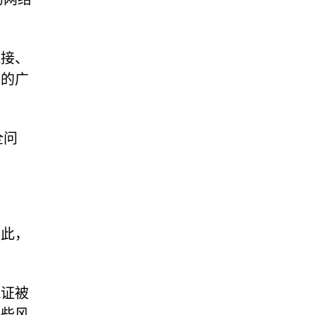
链接、
上的广
全问
因此，
凭证被
这些风