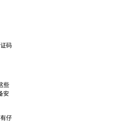
验证码
。这些
备安
没有仔