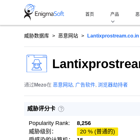
Skip
to
首页
产品
恶
content
威胁数据库
恶意网站
Lantixprostream.co.in
Lantixprostrea
通过
Mezo
在
恶意网站
,
广告软件
,
浏览器劫持者
威胁评分卡
?
Popularity Rank:
8,256
威胁级别：
20 % (普通的)