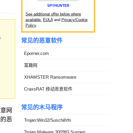
SPYHUNTER
See additional offer below where
available.
EULA
and
Privacy/Cookie
Policy
.
s
常见的恶意软件
Eporner.com
富趣网
XHAMSTER Ransomware
CraxsRAT 移动恶意软件
常见的木马程序
恶意网
造的恶
Trojan:Win32/Suschil!rfn
Trojan.Malware.300983.Susgen