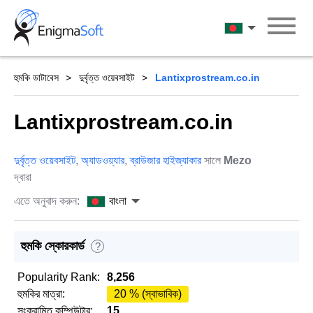
Skip
to
বাংলা
content
হুমকি ডাটাবেস
দুর্বৃত্ত ওয়েবসাইট
Lantixprostream.co.in
Lantixprostream.co.in
দুর্বৃত্ত ওয়েবসাইট
,
অ্যাডওয়্যার
,
ব্রাউজার হাইজ্যাকার
সালে
Mezo
দ্বারা
এতে অনুবাদ করুন:
বাংলা
হুমকি স্কোরকার্ড
?
Popularity Rank:
8,256
হুমকির মাত্রা:
20 % (স্বাভাবিক)
সংক্রামিত কম্পিউটার:
15