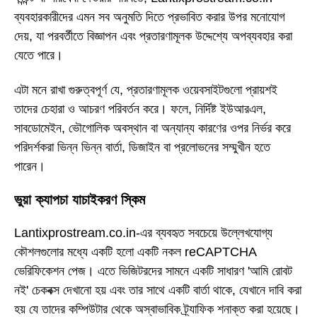
ব্যবহারকারীদের এমন সব অনুমতি দিতে প্রভাবিত করার উপর মনোযোগ
দেয়, যা পরবর্তীতে বিজ্ঞাপন এবং প্রতারণামূলক উদ্দেশ্যে অপব্যবহার করা
যেতে পারে।
এটা মনে রাখা গুরুত্বপূর্ণ যে, প্রতারণামূলক ওয়েবসাইটগুলো প্রায়শই
তাদের চেহারা ও আচরণ পরিবর্তন করে। ফলে, নির্দিষ্ট ইউআরএল,
সাবডোমেইন, ভৌগোলিক অবস্থান বা অন্যান্য কারণের ওপর নির্ভর করে
পরিদর্শকরা ভিন্ন ভিন্ন বার্তা, ডিজাইন বা প্রলোভনের সম্মুখীন হতে
পারেন।
ভুয়া ক্যাপচা যাচাইকরণ স্কিম
Lantixprostream.co.in-এর ব্যবহৃত সবচেয়ে উল্লেখযোগ্য
কৌশলগুলোর মধ্যে একটি হলো একটি নকল reCAPTCHA
ভেরিফিকেশন পেজ। এতে ভিজিটরদের সামনে একটি সাধারণ 'আমি রোবট
নই' চেকবক্স দেখানো হয় এবং তার সাথে একটি বার্তা থাকে, যেখানে দাবি করা
হয় যে তাদের কম্পিউটার থেকে অস্বাভাবিক ট্র্যাফিক শনাক্ত করা হয়েছে।