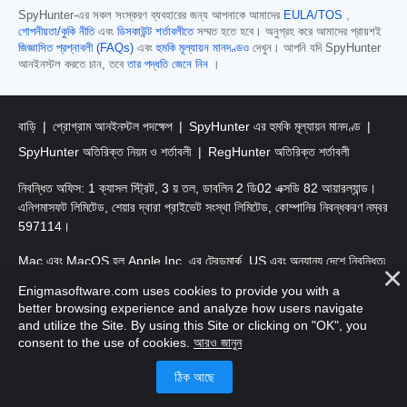
SpyHunter-এর সকল সংস্করণ ব্যবহারের জন্য আপনাকে আমাদের
EULA/TOS
,
গোপনীয়তা/কুকি নীতি
এবং
ডিসকাউন্ট শর্তাবলীতে
সম্মত হতে হবে। অনুগ্রহ করে আমাদের প্রায়শই
জিজ্ঞাসিত প্রশ্নাবলী (FAQs)
এবং
হুমকি মূল্যায়ন মানদণ্ডও
দেখুন। আপনি যদি SpyHunter
আনইনস্টল করতে চান, তবে
তার পদ্ধতি জেনে নিন
।
বাড়ি
প্রোগ্রাম আনইনস্টল পদক্ষেপ
SpyHunter এর হুমকি মূল্যায়ন মানদণ্ড
SpyHunter অতিরিক্ত নিয়ম ও শর্তাবলী
RegHunter অতিরিক্ত শর্তাবলী
নিবন্ধিত অফিস: 1 ক্যাসল স্ট্রিট, 3 য় তল, ডাবলিন 2 ডি02 এক্সডি 82 আয়ারল্যান্ড।
এনিগমাসফট লিমিটেড, শেয়ার দ্বারা প্রাইভেট সংস্থা লিমিটেড, কোম্পানির নিবন্ধকরণ নম্বর
597114।
Mac এবং MacOS হল Apple Inc. এর ট্রেডমার্ক, US এবং অন্যান্য দেশে নিবন্ধিত৷
Enigmasoftware.com uses cookies to provide you with a
কপিরাইট 2016-
2026
। এনিগমাসফট লিমিটেড সর্বস্বত্ত্ব সংরক্ষিত।
better browsing experience and analyze how users navigate
and utilize the Site. By using this Site or clicking on "OK", you
consent to the use of cookies.
আরও জানুন