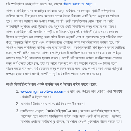
যদি স্পাইহান্টার আনইনস্টল করতে চান, তাহলে
কীভাবে করবেন তা জানুন
।
আপনার সাবস্ক্রিপশনের স্বয়ংক্রিয় নবায়নের জন্য অর্থপ্রদানের ক্ষেত্রে, প্রতিটি অর্থপ্রদানের
তারিখের আগে, নিবন্ধনের সময় আপনার দেওয়া ইমেল ঠিকানায় একটি ইমেল অনুস্মারক পাঠানো
হবে। আপনার ট্রায়াল শুরু হওয়ার সময়, আপনি একটি অ্যাক্টিভেশন কোড পাবেন যা প্রতি
অ্যাকাউন্টে শুধুমাত্র একটি ট্রায়াল এবং শুধুমাত্র একটি ডিভাইসের জন্য ব্যবহার করা যাবে।
আপনার সাবস্ক্রিপশনটি অফারিং সামগ্রী এবং নিবন্ধন/ক্রয় পৃষ্ঠার শর্তাবলী (যা এখানে রেফারেন্স
হিসাবে অন্তর্ভুক্ত করা হয়েছে; ক্রয় পৃষ্ঠার বিবরণ অনুযায়ী দেশ বা প্রচারভেদে মূল্য পরিবর্তিত হতে
পারে) অনুসারে নির্দিষ্ট মূল্যে এবং সাবস্ক্রিপশনের মেয়াদের জন্য স্বয়ংক্রিয়ভাবে নবায়ন হবে, যদি
আপনি একজন অবিচ্ছিন্ন সাবস্ক্রিপশন ব্যবহারকারী হন। অর্থপ্রদানকারী সাবস্ক্রিপশন ব্যবহারকারীদের
জন্য, আপনি বাতিল করলেও, আপনার অর্থপ্রদানকারী সাবস্ক্রিপশনের মেয়াদ শেষ না হওয়া পর্যন্ত
আপনার পণ্য(গুলি) ব্যবহারের সুযোগ থাকবে। আপনি যদি আপনার বর্তমান সাবস্ক্রিপশনের মেয়াদের
জন্য অর্থ ফেরত পেতে চান, তবে আপনাকে অবশ্যই আপনার সর্বশেষ ক্রয়ের ৩০ দিনের মধ্যে
বাতিল করতে হবে এবং অর্থ ফেরতের জন্য আবেদন করতে হবে, এবং আপনার অর্থ ফেরত প্রক্রিয়া
সম্পন্ন হওয়ার সাথে সাথেই আপনি সম্পূর্ণ কার্যকারিতা পাওয়া বন্ধ করে দেবেন।
আপনি নিম্নলিখিত উপায়ে একটি সাবস্ক্রিপশন বা ট্রায়াল বাতিল করতে পারেন:
www.enigmasoftware.com-
এ যান এবং উপরের ডান কোণায় থাকা
'লগইন'
বোতামটিতে ক্লিক করুন।
আপনার ইউজারনেম ও পাসওয়ার্ড দিয়ে লগ ইন করুন।
ন্যাভিগেশন মেনুতে,
"অর্ডার/লাইসেন্স"-এ যান।
আপনার অর্ডার/লাইসেন্সের পাশে,
প্রযোজ্য হলে আপনার সাবস্ক্রিপশন বাতিল করার জন্য একটি বাটন রয়েছে। দ্রষ্টব্য:
আপনার একাধিক অর্ডার/পণ্য থাকলে, আপনাকে সেগুলি পৃথকভাবে বাতিল করতে হবে।