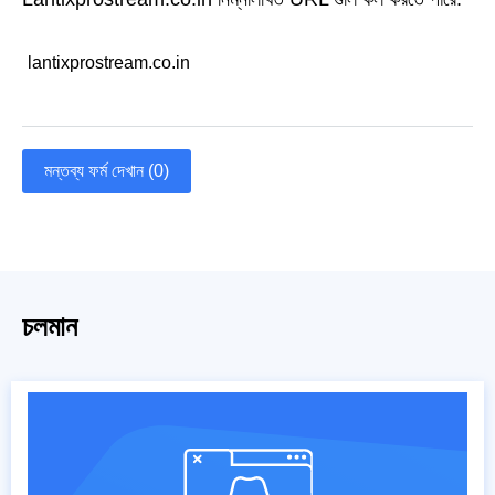
lantixprostream.co.in
মন্তব্য ফর্ম দেখান (0)
চলমান