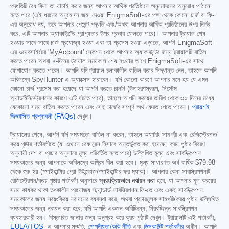
পদ্ধতিটি বৈধ কিনা তা যাচাই করার জন্য আপনার আর্থিক প্রতিষ্ঠানে অনুমোদনের অনুরোধ পাঠানো
হতে পারে (এই ধরনের অনুমোদন জমা দেওয়া EnigmaSoft-এর পক্ষ থেকে কোনো চার্জ বা ফি-
এর অনুরোধ নয়, তবে আপনার পেমেন্ট পদ্ধতি এবং/অথবা আপনার আর্থিক প্রতিষ্ঠানের উপর নির্ভর
করে, এটি আপনার অ্যাকাউন্টের প্রাপ্যতার উপর প্রভাব ফেলতে পারে)। আপনার ট্রায়াল শেষ
হওয়ার সাথে সাথে চার্জ প্রযোজ্য হওয়া এবং তা প্রসেস হওয়া এড়াতে, আপনি EnigmaSoft-
এর ওয়েবসাইটের 'MyAccount' সেকশন থেকে আপনার অ্যাকাউন্টের জন্য ট্রায়ালটি বাতিল
করতে পারেন অথবা ৭-দিনের ট্রায়াল সময়কাল শেষ হওয়ার আগে EnigmaSoft-এর সাথে
যোগাযোগ করতে পারেন। আপনি যদি ট্রায়াল চলাকালীন বাতিল করার সিদ্ধান্ত নেন, তাহলে আপনি
অবিলম্বে SpyHunter-এ অ্যাক্সেস হারাবেন। যদি কোনো কারণে আপনার মনে হয় যে এমন
কোনো চার্জ প্রসেস করা হয়েছে যা আপনি করতে চাননি (উদাহরণস্বরূপ, সিস্টেম
অ্যাডমিনিস্ট্রেশনের কারণে এটি ঘটতে পারে), তাহলে আপনি ক্রয়ের তারিখ থেকে ৩০ দিনের মধ্যে
যেকোনো সময় বাতিল করতে পারেন এবং সেই চার্জের সম্পূর্ণ অর্থ ফেরত পেতে পারেন।
প্রায়শই
জিজ্ঞাসিত প্রশ্নাবলী (FAQs)
দেখুন।
ট্রায়ালের শেষে, আপনি যদি সময়মতো বাতিল না করেন, তাহলে অফারিং সামগ্রী এবং রেজিস্ট্রেশন/
ক্রয় পৃষ্ঠার শর্তাবলীতে (যা এখানে রেফারেন্স হিসাবে অন্তর্ভুক্ত করা হয়েছে; ক্রয় পৃষ্ঠার বিবরণ
অনুযায়ী দেশ বা প্রচার অনুসারে মূল্য পরিবর্তিত হতে পারে) উল্লিখিত মূল্য এবং সাবস্ক্রিপশন
সময়কালের জন্য আপনাকে অবিলম্বে অগ্রিম বিল করা হবে। মূল্য সাধারণত অর্ধ-বার্ষিক
$79.98
থেকে শুরু হয় (স্পাইহান্টার প্রো উইন্ডোজ/স্পাইহান্টার ফর ম্যাক)। আপনার কেনা সাবস্ক্রিপশনটি
রেজিস্ট্রেশন/ক্রয় পৃষ্ঠার শর্তাবলী অনুসারে
স্বয়ংক্রিয়ভাবে নবায়ন করা
হবে, যা আপনার মূল ক্রয়ের
সময় কার্যকর থাকা তৎকালীন প্রযোজ্য স্ট্যান্ডার্ড সাবস্ক্রিপশন ফি-তে এবং একই সাবস্ক্রিপশন
সময়কালের জন্য স্বয়ংক্রিয় নবায়নের ব্যবস্থা করে, অথবা প্রচারমূলক সামগ্রী/ক্রয় পৃষ্ঠায় উল্লিখিত
সময়কালের জন্য নবায়ন করা হবে, যদি আপনি একজন অবিচ্ছিন্ন, নিরবচ্ছিন্ন সাবস্ক্রিপশন
ব্যবহারকারী হন। বিস্তারিত জানার জন্য অনুগ্রহ করে ক্রয় পৃষ্ঠাটি দেখুন। ট্রায়ালটি এই শর্তাবলী,
EULA/TOS-
এ আপনার সম্মতি,
গোপনীয়তা/কুকি নীতি
এবং
ডিসকাউন্ট শর্তাবলীর
অধীন। আপনি