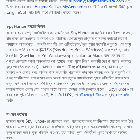
আপনার কোনো প্রশ্ন বা সমস্যা থাকলে, আপনি
support@enigmasoftware.com
এই
ইমেল ঠিকানায় অথবা
EnigmaSoft-এর MyAccount
ওয়েবসাইটে একটি সাপোর্ট টিকিট খুলে
EnigmaSoft সাপোর্টের সাথে যোগাযোগ করতে পারেন।
-----
SpyHunter ক্রয়ের বিবরণ
আপনার কাছে সম্পূর্ণ কার্যকারিতার জন্য অবিলম্বে SpyHunter সাবস্ক্রাইব করার বিকল্পও রয়েছে,
যার মধ্যে ম্যালওয়্যার অপসারণ এবং আমাদের হেল্পডেস্কের মাধ্যমে আমাদের সহায়তা বিভাগে
অ্যাক্সেস অন্তর্ভুক্ত। অফারিং সামগ্রী এবং রেজিস্ট্রেশন/ক্রয় পৃষ্ঠার শর্তাবলী অনুসারে, এর মূল্য
সাধারণত প্রতি ছয় মাসে
$49.98
(SpyHunter Basic Windows) এবং প্রতি ছয় মাসে
$79.98
(SpyHunter Pro Windows/SpyHunter for Mac) থেকে শুরু হয় (যা
এখানে রেফারেন্স দ্বারা অন্তর্ভুক্ত করা হয়েছে; ক্রয় পৃষ্ঠার বিবরণ অনুযায়ী দেশ বা প্রচার অনুসারে
মূল্য পরিবর্তিত হতে পারে)। আপনার সাবস্ক্রিপশনটি
স্বয়ংক্রিয়ভাবে নবায়ন
হবে, আপনার মূল
সাবস্ক্রিপশন কেনার সময় কার্যকর থাকা তৎকালীন প্রযোজ্য স্ট্যান্ডার্ড সাবস্ক্রিপশন ফি অনুযায়ী এবং
একই সাবস্ক্রিপশন সময়কালের জন্য অথবা প্রচারমূলক সামগ্রী/ক্রয় পৃষ্ঠায় উল্লিখিত সময়কালের
জন্য, যদি আপনি একজন অবিচ্ছিন্ন সাবস্ক্রিপশন ব্যবহারকারী হন এবং এর জন্য আপনি আপনার
সাবস্ক্রিপশনের মেয়াদ শেষ হওয়ার আগে আসন্ন চার্জের একটি বিজ্ঞপ্তি পাবেন। SpyHunter-এর
ক্রয় ক্রয় পৃষ্ঠার নিয়ম ও শর্তাবলী,
EULA/TOS
,
গোপনীয়তা/কুকি নীতি
এবং
ছাড়ের শর্তাবলীর
অধীন।
-----
সাধারণ শর্তাবলী
ছাড়কৃত মূল্যে SpyHunter-এর যেকোনো ক্রয়, প্রদত্ত ছাড়কৃত সাবস্ক্রিপশন মেয়াদের জন্য বৈধ
থাকবে। এরপর, স্বয়ংক্রিয় নবায়ন এবং/অথবা ভবিষ্যতের ক্রয়ের জন্য তৎকালীন প্রযোজ্য সাধারণ
মূল্য কার্যকর হবে। মূল্য পরিবর্তন সাপেক্ষ, তবে আমরা মূল্য পরিবর্তনের পূর্বেই আপনাকে অবহিত
করব।