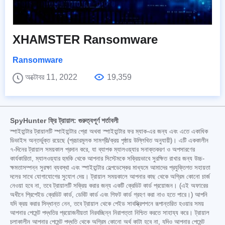
XHAMSTER Ransomware
Ransomware
অক্টোবর 11, 2022
19,359
SpyHunter ফ্রি ট্রায়াল: গুরুত্বপূর্ণ শর্তাবলী
স্পাইহান্টার ট্রায়ালটি স্পাইহান্টার প্রো অথবা স্পাইহান্টার ফর ম্যাক-এর জন্য এবং এতে একাধিক
ডিভাইস অন্তর্ভুক্ত রয়েছে (প্রচারমূলক সামগ্রী/ক্রয় পৃষ্ঠায় উল্লিখিত অনুযায়ী)। এটি এককালীন
৭-দিনের ট্রায়াল সময়কাল প্রদান করে, যা ব্যাপক ম্যালওয়্যার সনাক্তকরণ ও অপসারণের
কার্যকারিতা, ম্যালওয়্যার হুমকি থেকে আপনার সিস্টেমকে সক্রিয়ভাবে সুরক্ষিত রাখার জন্য উচ্চ-
ক্ষমতাসম্পন্ন সুরক্ষা ব্যবস্থা এবং স্পাইহান্টার হেল্পডেস্কের মাধ্যমে আমাদের প্রযুক্তিগত সহায়তা
দলের সাথে যোগাযোগের সুযোগ দেয়। ট্রায়াল সময়কালে আপনার কাছ থেকে অগ্রিম কোনো চার্জ
নেওয়া হবে না, তবে ট্রায়ালটি সক্রিয় করার জন্য একটি ক্রেডিট কার্ড প্রয়োজন। (এই অফারের
অধীনে প্রিপেইড ক্রেডিট কার্ড, ডেবিট কার্ড এবং গিফট কার্ড গ্রহণ করা নাও হতে পারে।) আপনি
যদি ক্রয় করার সিদ্ধান্ত নেন, তবে ট্রায়াল থেকে পেইড সাবস্ক্রিপশনে রূপান্তরিত হওয়ার সময়
আপনার পেমেন্ট পদ্ধতির প্রয়োজনীয়তা নিরবচ্ছিন্ন নিরাপত্তা নিশ্চিত করতে সাহায্য করে। ট্রায়াল
চলাকালীন আপনার পেমেন্ট পদ্ধতি থেকে অগ্রিম কোনো অর্থ কাটা হবে না, যদিও আপনার পেমেন্ট