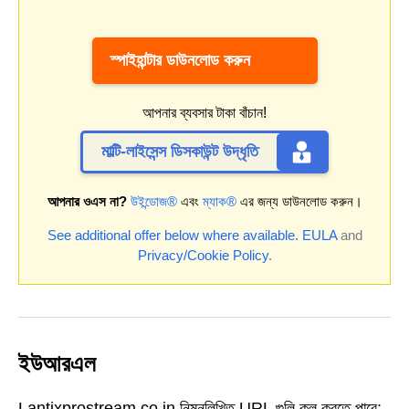
স্পাইহান্টার ডাউনলোড করুন
আপনার ব্যবসার টাকা বাঁচান!
মাল্টি-লাইসেন্স ডিসকাউন্ট উদ্ধৃতি
আপনার ওএস না?
উইন্ডোজ®
এবং
ম্যাক®
এর জন্য ডাউনলোড করুন।
See additional offer below where available.
EULA
and
Privacy/Cookie Policy
.
ইউআরএল
Lantixprostream.co.in নিম্নলিখিত URL গুলি কল করতে পারে: