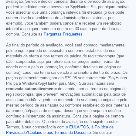
avaliação. Se você decidir cancelar durante o período de avaliação,
perderá imediatamente o acesso ao SpyHunter. Se, por algum motivo,
você acreditar que uma cobrança indevida foi efetuada (o que pode
ocorrer devido a problemas de administração do sistema, por
exemplo), você também poderá cancelar e receber um reembolso
integral a qualquer momento dentro de 30 dias a partir da data da
compra. Consulte as
Perguntas Frequentes
.
Ao final do período de avaliação, você será cobrado imediatamente
pelo preço e período de assinatura conforme estabelecido nos
materiais da oferta e nos termos da página de registro/compra (que
são incorporados aqui por referência; os preços podem variar de
acordo com o país ou promoção, conforme detalhes na página de
compra), caso não tenha cancelado a assinatura dentro do prazo. Os
preços geralmente começam em
$79.98
semestralmente (SpyHunter
Pro para Windows/SpyHunter para Mac). Sua assinatura será
renovada automaticamente
de acordo com os termos da página de
registro/compra, que preveem renovações automáticas pela taxa de
assinatura padrão vigente no momento da sua compra original e pelo
mesmo período de assinatura ou conforme estabelecido nos materiais
da promoção/página de compra, desde que você seja um usuário
contínuo e ininterrupto da assinatura. Consulte a página de compra
para obter detalhes. O período de avaliação está sujeito a estes
Termos, à sua concordância com
o EULA/TOS
,
à Política de
Privacidade/Cookies
e
aos Termos de Desconto
. Se desejar