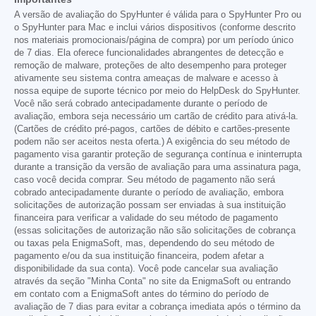
A versão de avaliação do SpyHunter é válida para o SpyHunter Pro ou
o SpyHunter para Mac e inclui vários dispositivos (conforme descrito
nos materiais promocionais/página de compra) por um período único
de 7 dias. Ela oferece funcionalidades abrangentes de detecção e
remoção de malware, proteções de alto desempenho para proteger
ativamente seu sistema contra ameaças de malware e acesso à
nossa equipe de suporte técnico por meio do HelpDesk do SpyHunter.
Você não será cobrado antecipadamente durante o período de
avaliação, embora seja necessário um cartão de crédito para ativá-la.
(Cartões de crédito pré-pagos, cartões de débito e cartões-presente
podem não ser aceitos nesta oferta.) A exigência do seu método de
pagamento visa garantir proteção de segurança contínua e ininterrupta
durante a transição da versão de avaliação para uma assinatura paga,
caso você decida comprar. Seu método de pagamento não será
cobrado antecipadamente durante o período de avaliação, embora
solicitações de autorização possam ser enviadas à sua instituição
financeira para verificar a validade do seu método de pagamento
(essas solicitações de autorização não são solicitações de cobrança
ou taxas pela EnigmaSoft, mas, dependendo do seu método de
pagamento e/ou da sua instituição financeira, podem afetar a
disponibilidade da sua conta). Você pode cancelar sua avaliação
através da seção "Minha Conta" no site da EnigmaSoft ou entrando
em contato com a EnigmaSoft antes do término do período de
avaliação de 7 dias para evitar a cobrança imediata após o término da