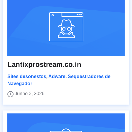
Lantixprostream.co.in
Sites desonestos
,
Adware
,
Sequestradores de
Navegador
Junho 3, 2026