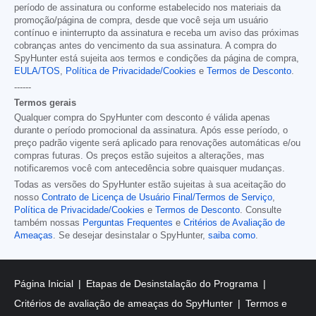
período de assinatura ou conforme estabelecido nos materiais da
promoção/página de compra, desde que você seja um usuário
contínuo e ininterrupto da assinatura e receba um aviso das próximas
cobranças antes do vencimento da sua assinatura. A compra do
SpyHunter está sujeita aos termos e condições da página de compra,
EULA/TOS
,
Política de Privacidade/Cookies
e
Termos de Desconto
.
------
Termos gerais
Qualquer compra do SpyHunter com desconto é válida apenas
durante o período promocional da assinatura. Após esse período, o
preço padrão vigente será aplicado para renovações automáticas e/ou
compras futuras. Os preços estão sujeitos a alterações, mas
notificaremos você com antecedência sobre quaisquer mudanças.
Todas as versões do SpyHunter estão sujeitas à sua aceitação do
nosso
Contrato de Licença de Usuário Final/Termos de Serviço
,
Política de Privacidade/Cookies
e
Termos de Desconto
. Consulte
também nossas
Perguntas Frequentes
e
Critérios de Avaliação de
Ameaças
. Se desejar desinstalar o SpyHunter,
saiba como
.
Página Inicial
Etapas de Desinstalação do Programa
Critérios de avaliação de ameaças do SpyHunter
Termos e