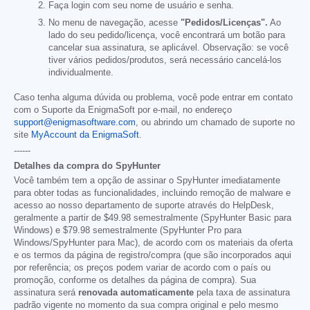
Faça login com seu nome de usuário e senha.
No menu de navegação, acesse
"Pedidos/Licenças".
Ao
lado do seu pedido/licença, você encontrará um botão para
cancelar sua assinatura, se aplicável. Observação: se você
tiver vários pedidos/produtos, será necessário cancelá-los
individualmente.
Caso tenha alguma dúvida ou problema, você pode entrar em contato
com o Suporte da EnigmaSoft por e-mail, no endereço
support@enigmasoftware.com
, ou abrindo um chamado de suporte no
site
MyAccount da EnigmaSoft
.
------
Detalhes da compra do SpyHunter
Você também tem a opção de assinar o SpyHunter imediatamente
para obter todas as funcionalidades, incluindo remoção de malware e
acesso ao nosso departamento de suporte através do HelpDesk,
geralmente a partir de
$49.98
semestralmente (SpyHunter Basic para
Windows) e
$79.98
semestralmente (SpyHunter Pro para
Windows/SpyHunter para Mac), de acordo com os materiais da oferta
e os termos da página de registro/compra (que são incorporados aqui
por referência; os preços podem variar de acordo com o país ou
promoção, conforme os detalhes da página de compra). Sua
assinatura será
renovada automaticamente
pela taxa de assinatura
padrão vigente no momento da sua compra original e pelo mesmo