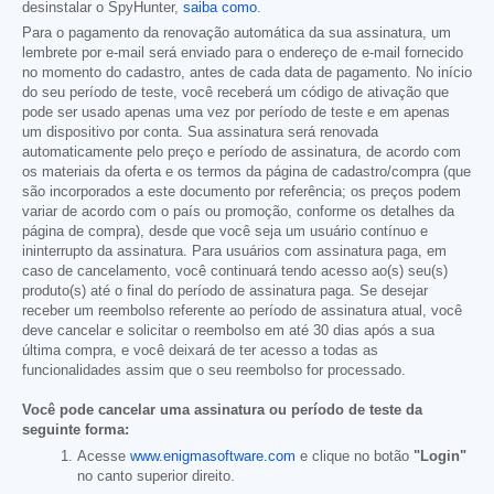
desinstalar o SpyHunter,
saiba como
.
Para o pagamento da renovação automática da sua assinatura, um
lembrete por e-mail será enviado para o endereço de e-mail fornecido
no momento do cadastro, antes de cada data de pagamento. No início
do seu período de teste, você receberá um código de ativação que
pode ser usado apenas uma vez por período de teste e em apenas
um dispositivo por conta. Sua assinatura será renovada
automaticamente pelo preço e período de assinatura, de acordo com
os materiais da oferta e os termos da página de cadastro/compra (que
são incorporados a este documento por referência; os preços podem
variar de acordo com o país ou promoção, conforme os detalhes da
página de compra), desde que você seja um usuário contínuo e
ininterrupto da assinatura. Para usuários com assinatura paga, em
caso de cancelamento, você continuará tendo acesso ao(s) seu(s)
produto(s) até o final do período de assinatura paga. Se desejar
receber um reembolso referente ao período de assinatura atual, você
deve cancelar e solicitar o reembolso em até 30 dias após a sua
última compra, e você deixará de ter acesso a todas as
funcionalidades assim que o seu reembolso for processado.
Você pode cancelar uma assinatura ou período de teste da
seguinte forma:
Acesse
www.enigmasoftware.com
e clique no botão
"Login"
no canto superior direito.