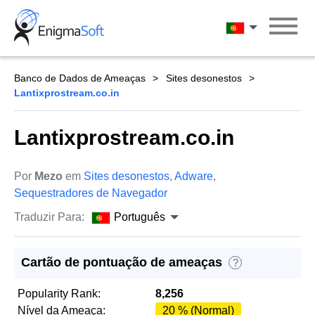
Skip
to
Português
content
Banco de Dados de Ameaças
Sites desonestos
Lantixprostream.co.in
Lantixprostream.co.in
Por
Mezo
em
Sites desonestos
,
Adware
,
Sequestradores de Navegador
Traduzir Para:
Português
Cartão de pontuação de ameaças
?
Popularity Rank:
8,256
Nível da Ameaça:
20 % (Normal)