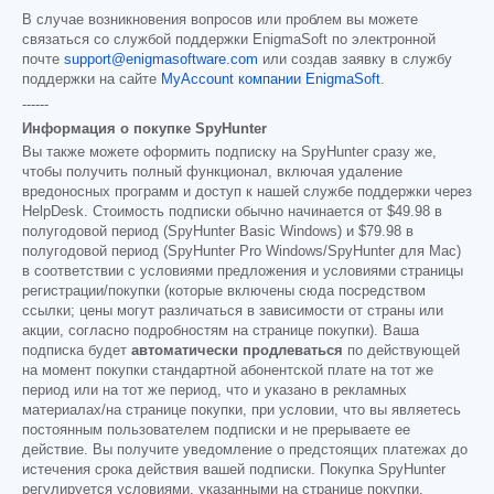
В случае возникновения вопросов или проблем вы можете
связаться со службой поддержки EnigmaSoft по электронной
почте
support@enigmasoftware.com
или создав заявку в службу
поддержки на сайте
MyAccount компании EnigmaSoft
.
------
Информация о покупке SpyHunter
Вы также можете оформить подписку на SpyHunter сразу же,
чтобы получить полный функционал, включая удаление
вредоносных программ и доступ к нашей службе поддержки через
HelpDesk. Стоимость подписки обычно начинается от
$49.98
в
полугодовой период (SpyHunter Basic Windows) и
$79.98
в
полугодовой период (SpyHunter Pro Windows/SpyHunter для Mac)
в соответствии с условиями предложения и условиями страницы
регистрации/покупки (которые включены сюда посредством
ссылки; цены могут различаться в зависимости от страны или
акции, согласно подробностям на странице покупки). Ваша
подписка будет
автоматически продлеваться
по действующей
на момент покупки стандартной абонентской плате на тот же
период или на тот же период, что и указано в рекламных
материалах/на странице покупки, при условии, что вы являетесь
постоянным пользователем подписки и не прерываете ее
действие. Вы получите уведомление о предстоящих платежах до
истечения срока действия вашей подписки. Покупка SpyHunter
регулируется условиями, указанными на странице покупки,