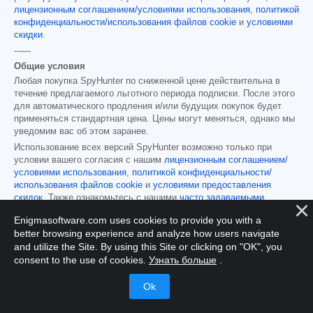
лицензионным соглашением/условиями использования
,
политикой
конфиденциальности/использования файлов cookie
и
условиями
скидки
.
------
Общие условия
Любая покупка SpyHunter по сниженной цене действительна в
течение предлагаемого льготного периода подписки. После этого
для автоматического продления и/или будущих покупок будет
применяться стандартная цена. Цены могут меняться, однако мы
уведомим вас об этом заранее.
Использование всех версий SpyHunter возможно только при
условии вашего согласия с нашим
лицензионным соглашением/
условиями использования
,
политикой конфиденциальности/
использования файлов cookie
и
условиями предоставления
скидок
. Также ознакомьтесь с нашими
часто задаваемыми
вопросами
и
критериями оценки угроз
. Если вы хотите удалить
Enigmasoftware.com uses cookies to provide you with a
SpyHunter,
узнайте, как это сделать
.
better browsing experience and analyze how users navigate
and utilize the Site. By using this Site or clicking on "OK", you
consent to the use of cookies.
Узнать больше
.
Главная
Программа удаления шагов
Критерии оценки
угроз SpyHunter
Дополнительные положения и условия
SpyHunter
RegHunter Дополнительные положения и