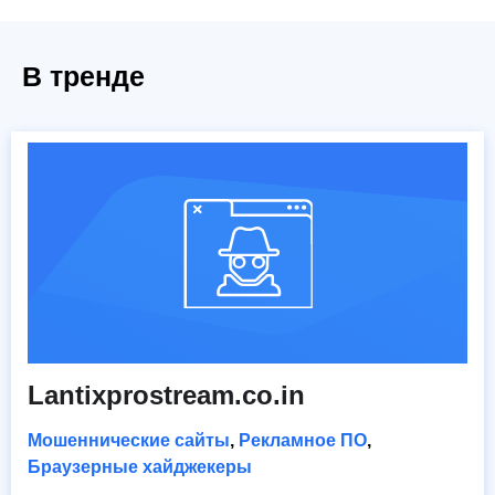
В тренде
Lantixprostream.co.in
Мошеннические сайты
,
Рекламное ПО
,
Браузерные хайджекеры