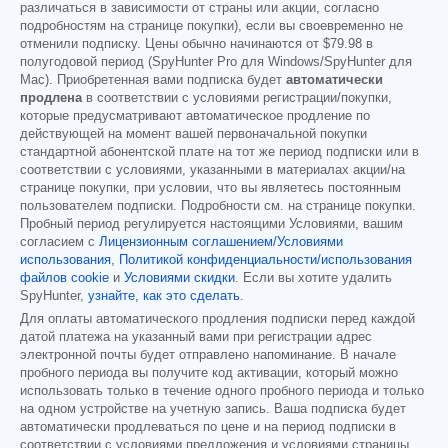
различаться в зависимости от страны или акции, согласно
подробностям на странице покупки), если вы своевременно не
отменили подписку. Цены обычно начинаются от
$79.98
в
полугодовой период (SpyHunter Pro для Windows/SpyHunter для
Mac). Приобретенная вами подписка будет
автоматически
продлена
в соответствии с условиями регистрации/покупки,
которые предусматривают автоматическое продление по
действующей на момент вашей первоначальной покупки
стандартной абонентской плате на тот же период подписки или в
соответствии с условиями, указанными в материалах акции/на
странице покупки, при условии, что вы являетесь постоянным
пользователем подписки. Подробности см. на странице покупки.
Пробный период регулируется настоящими Условиями, вашим
согласием с
Лицензионным соглашением/Условиями
использования
,
Политикой конфиденциальности/использования
файлов cookie
и
Условиями скидки
. Если вы хотите удалить
SpyHunter,
узнайте, как это сделать
.
Для оплаты автоматического продления подписки перед каждой
датой платежа на указанный вами при регистрации адрес
электронной почты будет отправлено напоминание. В начале
пробного периода вы получите код активации, который можно
использовать только в течение одного пробного периода и только
на одном устройстве на учетную запись. Ваша подписка будет
автоматически продлеваться по цене и на период подписки в
соответствии с условиями предложения и условиями страницы