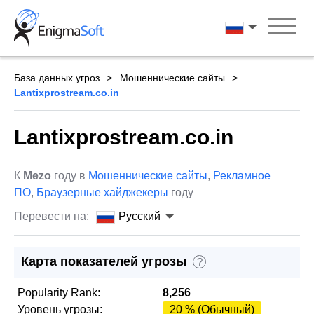
Skip
to
Русский
content
База данных угроз
Мошеннические сайты
Lantixprostream.co.in
Lantixprostream.co.in
К
Mezo
году в
Мошеннические сайты
,
Рекламное
ПО
,
Браузерные хайджекеры
году
Перевести на:
Русский
Карта показателей угрозы
?
Popularity Rank:
8,256
Уровень угрозы:
20 % (Обычный)