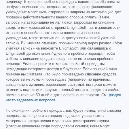
подписку. В течение пробного периода с вашего способа оплаты
не будет списываться предоплата, хотя в ваше финансовое
учреждение могут быть отправлены запросы на авторизацию для
проверки действительности вашего способа оплаты (такие
запросы на авторизацию не являются запросами на списание
средств или комиссий со стороны EnigmaSoft, но, в зависимости
от вашего способа оплаты и/или вашего финансового
учреждения, могут отразиться на доступности вашей учетной
записи). Вы можете отменить пробный период через раздел «Моя
учетная запись» на веб-сайте EnigmaSoft или связавшись с
EnigmaSoft до окончания 7-дневного пробного периода, чтобы
избежать списания средств сразу после истечения пробного
периода. Если вы решите отменить пробный период, вы
немедленно потеряете доступ к SpyHunter. Если по какой-либо
причине вы считаете, что было произведено списание средств,
которое вы не хотели производить (например, по причинам,
связанным с администрированием системы), вы также можете
отменить подписку и получить полный возврат средств в любое
время в течение 30 дней с даты совершения покупки. См.
раздел
часто задаваемых вопросов
.
По окончании пробного периода с вас будет немедленно списана
предоплата по цене и за период подписки, указанным в
материалах предложения и условиях регистрации/покупки
(которые включены сюда посредством ссылки; цены могут