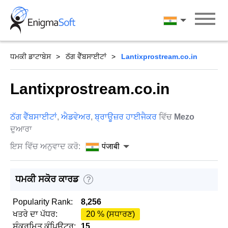
Skip
to
पंजाबी
content
ਧਮਕੀ ਡਾਟਾਬੇਸ
ਠੱਗ ਵੈੱਬਸਾਈਟਾਂ
Lantixprostream.co.in
Lantixprostream.co.in
ਠੱਗ ਵੈੱਬਸਾਈਟਾਂ
,
ਐਡਵੇਅਰ
,
ਬ੍ਰਾਊਜ਼ਰ ਹਾਈਜੈਕਰ
ਵਿੱਚ
Mezo
ਦੁਆਰਾ
ਇਸ ਵਿੱਚ ਅਨੁਵਾਦ ਕਰੋ:
पंजाबी
ਧਮਕੀ ਸਕੋਰ ਕਾਰਡ
?
Popularity Rank:
8,256
ਖਤਰੇ ਦਾ ਪੱਧਰ:
20 % (ਸਧਾਰਣ)
ਸੰਕਰਮਿਤ ਕੰਪਿਊਟਰ:
15