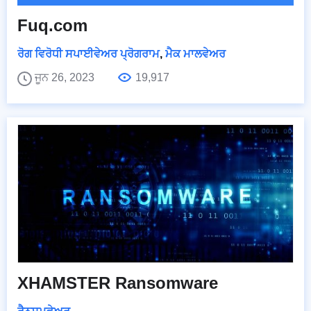
Fuq.com
ਰੋਗ ਵਿਰੋਧੀ ਸਪਾਈਵੇਅਰ ਪ੍ਰੋਗਰਾਮ
,
ਮੈਕ ਮਾਲਵੇਅਰ
ਜੂਨ 26, 2023
19,917
XHAMSTER Ransomware