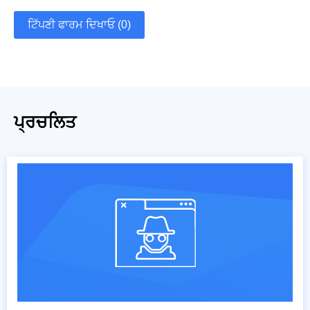
ਟਿੱਪਣੀ ਫਾਰਮ ਦਿਖਾਓ (0)
ਪ੍ਰਚਲਿਤ