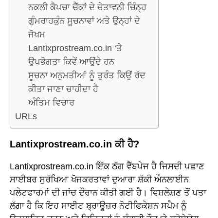
ਨਕਲੀ ਕੈਪਚਾ ਚੈੱਕਾਂ ਦੇ ਚੇਤਾਵਨੀ ਚਿੰਨ੍ਹ
ਗੁੰਮਰਾਹਕੁੰਨ ਸੂਚਨਾਵਾਂ ਅਤੇ ਉਨ੍ਹਾਂ ਦੇ
ਜੋਖਮ
Lantixprostream.co.in ‘ਤੇ
ਉਪਭੋਗਤਾ ਕਿਵੇਂ ਆਉਂਦੇ ਹਨ
ਸੂਚਨਾ ਅਨੁਮਤੀਆਂ ਨੂੰ ਤੁਰੰਤ ਕਿਉਂ ਰੱਦ
ਕੀਤਾ ਜਾਣਾ ਚਾਹੀਦਾ ਹੈ
ਅੰਤਿਮ ਵਿਚਾਰ
URLs
Lantixprostream.co.in ਕੀ ਹੈ?
Lantixprostream.co.in ਇੱਕ ਠੱਗ ਵੈੱਬਪੇਜ ਹੈ ਜਿਸਦੀ ਪਛਾਣ
ਸਾਈਬਰ ਸੁਰੱਖਿਆ ਖੋਜਕਰਤਾਵਾਂ ਦੁਆਰਾ ਸ਼ੱਕੀ ਔਨਲਾਈਨ
ਪਲੇਟਫਾਰਮਾਂ ਦੀ ਜਾਂਚ ਦੌਰਾਨ ਕੀਤੀ ਗਈ ਹੈ। ਵਿਸ਼ਲੇਸ਼ਣ ਤੋਂ ਪਤਾ
ਲੱਗਾ ਹੈ ਕਿ ਇਹ ਸਾਈਟ ਬ੍ਰਾਊਜ਼ਰ ਨੋਟੀਫਿਕੇਸ਼ਨ ਸਪੈਮ ਨੂੰ