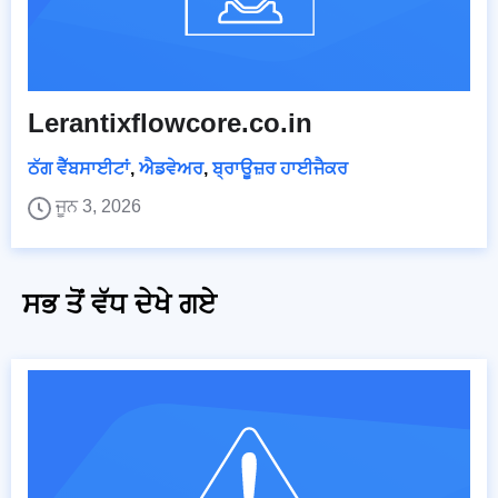
Lerantixflowcore.co.in
ਠੱਗ ਵੈੱਬਸਾਈਟਾਂ
,
ਐਡਵੇਅਰ
,
ਬ੍ਰਾਊਜ਼ਰ ਹਾਈਜੈਕਰ
ਜੂਨ 3, 2026
ਸਭ ਤੋਂ ਵੱਧ ਦੇਖੇ ਗਏ