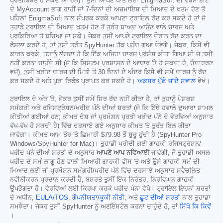
ਪ੍ਰਤੀਬਿੰਬਤ ਹੋ ਸਕਦੀਆਂ ਹਨ)। ਤੁਸੀਂ ਆਪਣੇ ਖਾਤੇ ਲਈ EnigmaSoft ਦੀ ਵੈੱਬਸਾਈਟ
ਦੇ MyAccount ਭਾਗ ਰਾਹੀਂ ਜਾਂ 7-ਦਿਨਾਂ ਦੀ ਅਜ਼ਮਾਇਸ਼ ਦੀ ਮਿਆਦ ਦੇ ਖਤਮ ਹੋਣ ਤੋਂ
ਪਹਿਲਾਂ EnigmaSoft ਨਾਲ ਸੰਪਰਕ ਕਰਕੇ ਆਪਣਾ ਟ੍ਰਾਇਲ ਰੱਦ ਕਰ ਸਕਦੇ ਹੋ ਤਾਂ ਜੋ
ਤੁਹਾਡੇ ਟ੍ਰਾਇਲ ਦੀ ਮਿਆਦ ਖਤਮ ਹੋਣ ਤੋਂ ਤੁਰੰਤ ਬਾਅਦ ਆਉਣ ਵਾਲੇ ਚਾਰਜ ਅਤੇ
ਪ੍ਰਕਿਰਿਆ ਤੋਂ ਬਚਿਆ ਜਾ ਸਕੇ। ਜੇਕਰ ਤੁਸੀਂ ਆਪਣੇ ਟ੍ਰਾਇਲ ਦੌਰਾਨ ਰੱਦ ਕਰਨ ਦਾ
ਫੈਸਲਾ ਕਰਦੇ ਹੋ, ਤਾਂ ਤੁਸੀਂ ਤੁਰੰਤ SpyHunter ਤੱਕ ਪਹੁੰਚ ਗੁਆ ਦੇਵੋਗੇ। ਜੇਕਰ, ਕਿਸੇ ਵੀ
ਕਾਰਨ ਕਰਕੇ, ਤੁਹਾਨੂੰ ਲੱਗਦਾ ਹੈ ਕਿ ਇੱਕ ਅਜਿਹਾ ਚਾਰਜ ਪ੍ਰੋਸੈਸ ਕੀਤਾ ਗਿਆ ਸੀ ਜੋ ਤੁਸੀਂ
ਨਹੀਂ ਕਰਨਾ ਚਾਹੁੰਦੇ ਸੀ (ਜੋ ਕਿ ਸਿਸਟਮ ਪ੍ਰਸ਼ਾਸਨ ਦੇ ਆਧਾਰ 'ਤੇ ਹੋ ਸਕਦਾ ਹੈ, ਉਦਾਹਰਣ
ਵਜੋਂ), ਤੁਸੀਂ ਖਰੀਦ ਚਾਰਜ ਦੀ ਮਿਤੀ ਤੋਂ 30 ਦਿਨਾਂ ਦੇ ਅੰਦਰ ਕਿਸੇ ਵੀ ਸਮੇਂ ਚਾਰਜ ਨੂੰ ਰੱਦ
ਕਰ ਸਕਦੇ ਹੋ ਅਤੇ ਪੂਰਾ ਰਿਫੰਡ ਪ੍ਰਾਪਤ ਕਰ ਸਕਦੇ ਹੋ।
ਅਕਸਰ ਪੁੱਛੇ ਜਾਂਦੇ ਸਵਾਲ
ਵੇਖੋ।
ਟ੍ਰਾਇਲ ਦੇ ਅੰਤ 'ਤੇ, ਜੇਕਰ ਤੁਸੀਂ ਸਮੇਂ ਸਿਰ ਰੱਦ ਨਹੀਂ ਕੀਤਾ ਹੈ, ਤਾਂ ਤੁਹਾਨੂੰ ਪੇਸ਼ਕਸ਼
ਸਮੱਗਰੀ ਅਤੇ ਰਜਿਸਟ੍ਰੇਸ਼ਨ/ਖਰੀਦ ਪੰਨੇ ਦੀਆਂ ਸ਼ਰਤਾਂ (ਜੋ ਕਿ ਇੱਥੇ ਹਵਾਲੇ ਦੁਆਰਾ ਸ਼ਾਮਲ
ਕੀਤੀਆਂ ਗਈਆਂ ਹਨ; ਕੀਮਤ ਦੇਸ਼ ਜਾਂ ਪ੍ਰਮੋਸ਼ਨ ਪ੍ਰਤੀ ਖਰੀਦ ਪੰਨੇ ਦੇ ਵੇਰਵਿਆਂ ਅਨੁਸਾਰ
ਵੱਖ-ਵੱਖ ਹੋ ਸਕਦੀ ਹੈ) ਵਿੱਚ ਦਰਸਾਏ ਗਏ ਅਨੁਸਾਰ ਕੀਮਤ 'ਤੇ ਤੁਰੰਤ ਬਿਲ ਕੀਤਾ
ਜਾਵੇਗਾ। ਕੀਮਤ ਆਮ ਤੌਰ 'ਤੇ ਛਿਮਾਹੀ
$79.98
ਤੋਂ ਸ਼ੁਰੂ ਹੁੰਦੀ ਹੈ (SpyHunter Pro
Windows/SpyHunter for Mac)। ਤੁਹਾਡੀ ਖਰੀਦੀ ਗਈ ਗਾਹਕੀ ਰਜਿਸਟ੍ਰੇਸ਼ਨ/
ਖਰੀਦ ਪੰਨੇ ਦੀਆਂ ਸ਼ਰਤਾਂ ਦੇ ਅਨੁਸਾਰ
ਆਪਣੇ ਆਪ ਨਵਿਆਈ
ਜਾਵੇਗੀ, ਜੋ ਤੁਹਾਡੀ ਅਸਲ
ਖਰੀਦ ਦੇ ਸਮੇਂ ਲਾਗੂ ਹੋਣ ਵਾਲੀ ਮਿਆਰੀ ਗਾਹਕੀ ਫੀਸ 'ਤੇ ਅਤੇ ਉਸੇ ਗਾਹਕੀ ਸਮੇਂ ਦੀ
ਮਿਆਦ ਲਈ ਜਾਂ ਪ੍ਰਮੋਸ਼ਨ ਸਮੱਗਰੀ/ਖਰੀਦ ਪੰਨੇ ਵਿੱਚ ਦਰਸਾਏ ਅਨੁਸਾਰ ਸਵੈਚਲਿਤ
ਨਵੀਨੀਕਰਨ ਪ੍ਰਦਾਨ ਕਰਦੀ ਹੈ, ਬਸ਼ਰਤੇ ਤੁਸੀਂ ਇੱਕ ਨਿਰੰਤਰ, ਨਿਰਵਿਘਨ ਗਾਹਕੀ
ਉਪਭੋਗਤਾ ਹੋ। ਵੇਰਵਿਆਂ ਲਈ ਕਿਰਪਾ ਕਰਕੇ ਖਰੀਦ ਪੰਨਾ ਵੇਖੋ। ਟ੍ਰਾਇਲ ਇਹਨਾਂ ਸ਼ਰਤਾਂ
ਦੇ ਅਧੀਨ,
EULA/TOS
,
ਗੋਪਨੀਯਤਾ/ਕੂਕੀ ਨੀਤੀ
, ਅਤੇ
ਛੂਟ ਦੀਆਂ ਸ਼ਰਤਾਂ
ਨਾਲ ਤੁਹਾਡਾ
ਸਮਝੌਤਾ। ਜੇਕਰ ਤੁਸੀਂ SpyHunter ਨੂੰ ਅਣਇੰਸਟੌਲ ਕਰਨਾ ਚਾਹੁੰਦੇ ਹੋ, ਤਾਂ
ਸਿੱਖੋ ਕਿ ਕਿਵੇਂ
।