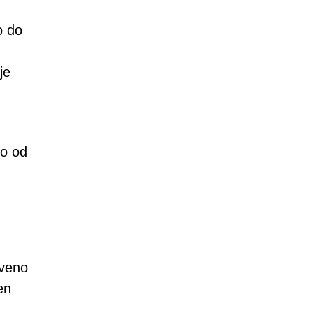
o do
je
no od
tveno
en