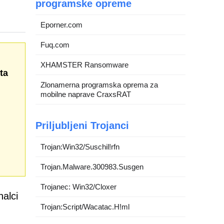
programske opreme
Eporner.com
Fuq.com
XHAMSTER Ransomware
ta
Zlonamerna programska oprema za
mobilne naprave CraxsRAT
Priljubljeni Trojanci
Trojan:Win32/Suschil!rfn
Trojan.Malware.300983.Susgen
Trojanec: Win32/Cloxer
alci
Trojan:Script/Wacatac.H!ml