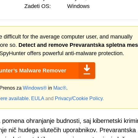
Zadeti OS:
Windows
 difficult for the average computer user, and manually
more so.
Detect and remove
Prevarantska spletna mes
SpyHunter offers powerful anti-malware protection.
nter’s Malware Remover
Prenos za
Windows®
in
Mac®
.
ere available.
EULA
and
Privacy/Cookie Policy
.
pomena ohranjanje budnosti, saj kibernetski krimin
je nič hudega slutečih uporabnikov. Prevarantska