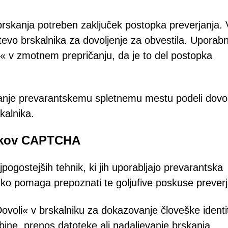
 brskanja potreben zaključek postopka preverjanja. 
ahtevo brskalnika za dovoljenje za obvestila. Uporab
i« v zmotnem prepričanju, da je to del postopka
janje prevarantskemu spletnemu mestu podeli dovol
kalnika.
čekov CAPTCHA
gostejših tehnik, ki jih uporabljajo prevarantska
hko pomaga prepoznati te goljufive poskuse preverj
ovoli« v brskalniku za dokazovanje človeške identi
ine, prenos datoteke ali nadaljevanje brskanja.