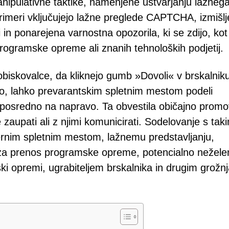
ipulativne taktike, namenjene ustvarjanju lažneg
 primeri vključujejo lažne preglede CAPTCHA, izmišl
in ponarejena varnostna opozorila, ki se zdijo, kot
programske opreme ali znanih tehnoloških podjetij.
 obiskovalce, da kliknejo gumb »Dovoli« v brskalnik
vo, lahko prevarantskim spletnim mestom podeli
l neposredno na napravo. Ta obvestila običajno promo
 zaupati ali z njimi komunicirati. Sodelovanje s taki
ernim spletnim mestom, lažnemu predstavljanju,
m za prenos programske opreme, potencialno nežel
i opremi, ugrabiteljem brskalnika in drugim grožn