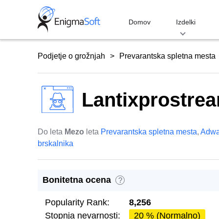
Skip
to
Domov
Izdelki
content
Podjetje o grožnjah
Prevarantska spletna mesta
Lantixprostrea
Do leta
Mezo
leta
Prevarantska spletna mesta
,
Adwa
brskalnika
Bonitetna ocena
?
Popularity Rank:
8,256
Stopnja nevarnosti:
20 % (Normalno)