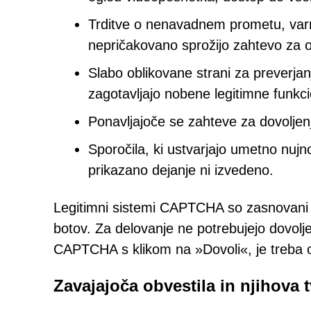
Trditve o nenavadnem prometu, varno
nepričakovano sprožijo zahtevo za o
Slabo oblikovane strani za preverj
zagotavljajo nobene legitimne funkci
Ponavljajoče se zahteve za dovoljenj
Sporočila, ki ustvarjajo umetno nujn
prikazano dejanje ni izvedeno.
Legitimni sistemi CAPTCHA so zasnovani t
botov. Za delovanje ne potrebujejo dovolj
CAPTCHA s klikom na »Dovoli«, je treba 
Zavajajoča obvestila in njihova 