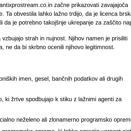
antixprostream.co.in začne prikazovati zavajajoča
 Ta obvestila lahko lažno trdijo, da je licenca brsk
li da je potrebno takojšnje ukrepanje za zaščito na
zbujajo strah in nujnost. Njihov namen je prisiliti
, ne da bi skrbno ocenili njihovo legitimnost.
:
bniških imen, gesel, bančnih podatkov ali drugih
 ki žrtve spodbujajo k stiku z lažnimi agenti za
ncialno neželeno ali zlonamerno programsko oprem