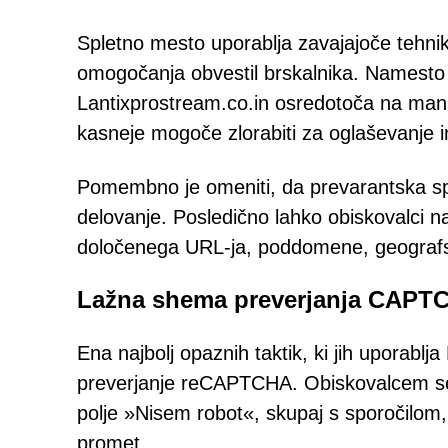
Spletno mesto uporablja zavajajoče tehnik
omogočanja obvestil brskalnika. Namesto da
Lantixprostream.co.in osredotoča na manipu
kasneje mogoče zlorabiti za oglaševanje in 
Pomembno je omeniti, da prevarantska spl
delovanje. Posledično lahko obiskovalci nal
določenega URL-ja, poddomene, geografske
Lažna shema preverjanja CAPT
Ena najbolj opaznih taktik, ki jih uporablj
preverjanje reCAPTCHA. Obiskovalcem se p
polje »Nisem robot«, skupaj s sporočilom,
promet.