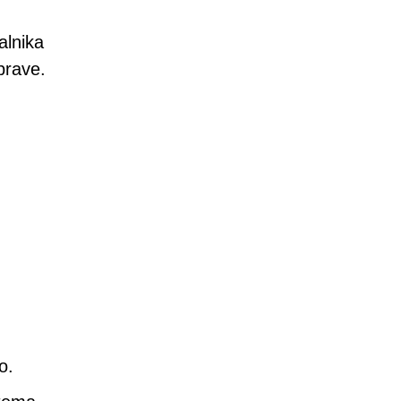
alnika
prave.
o.