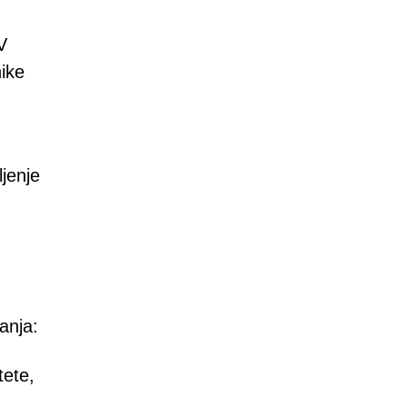
V
nike
jenje
anja:
tete,