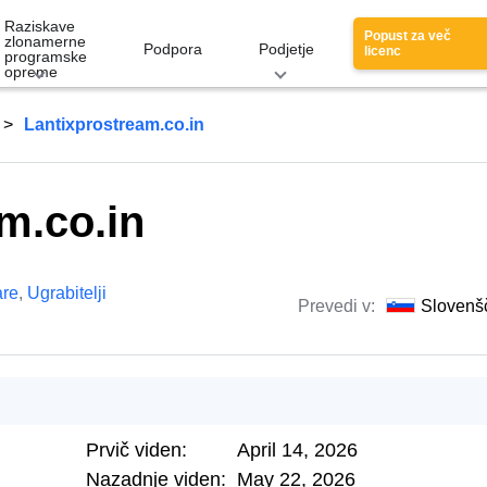
Raziskave
Popust za več
zlonamerne
Podpora
Podjetje
licenc
programske
opreme
Lantixprostream.co.in
m.co.in
re
,
Ugrabitelji
Prevedi v:
Slovenš
Prvič viden:
April 14, 2026
Nazadnje viden:
May 22, 2026