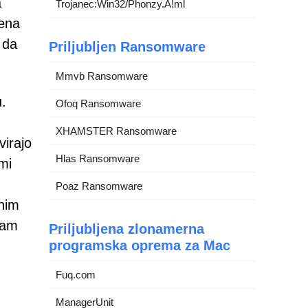
a
Trojanec:Win32/Phonzy.A!ml
jena
 da
Priljubljen Ransomware
Mmvb Ransomware
u.
Ofoq Ransomware
XHAMSTER Ransomware
virajo
Hlas Ransomware
mi
Poaz Ransomware
enim
jam
Priljubljena zlonamerna
programska oprema za Mac
Fuq.com
ManagerUnit