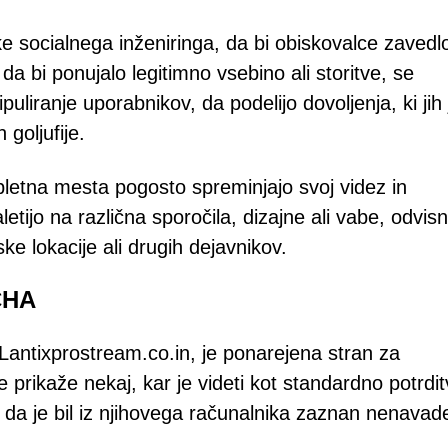
e socialnega inženiringa, da bi obiskovalce zavedl
 bi ponujalo legitimno vsebino ali storitve, se
liranje uporabnikov, da podelijo dovoljenja, ki jih 
goljufije.
etna mesta pogosto spreminjajo svoj videz in
etijo na različna sporočila, dizajne ali vabe, odvis
 lokacije ali drugih dejavnikov.
CHA
a Lantixprostream.co.in, je ponarejena stran za
rikaže nekaj, kar je videti kot standardno potrdi
 da je bil iz njihovega računalnika zaznan nenavad