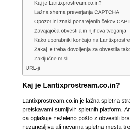
Kaj je Lantixprostream.co.in?
Lažna shema preverjanja CAPTCHA
Opozorilni znaki ponarejenih čekov CA
Zavajajoča obvestila in njihova tveganja
Kako uporabniki končajo na Lantixprostr
Zakaj je treba dovoljenja za obvestila tako
Zaključne misli
URL-ji
Kaj je Lantixprostream.co.in?
Lantixprostream.co.in je lažna spletna stra
preiskavami sumljivih spletnih platform. 
da oglašuje neželeno pošto z obvestili br
nezanesljiva ali nevarna spletna mesta tre