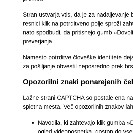
Stran ustvarja vtis, da je za nadaljevanje
resnici klik na potrditveno polje sproži z
nato spodbudi, da pritisnejo gumb »Dovol
preverjanja.
Namesto potrditve človeške identitete de
za pošiljanje obvestil neposredno prek brs
Opozorilni znaki ponarejenih 
Lažne strani CAPTCHA so postale ena najpo
spletna mesta. Več opozorilnih znakov la
Navodila, ki zahtevajo klik gumba »D
ogled videoposnetka, dostop do vseb