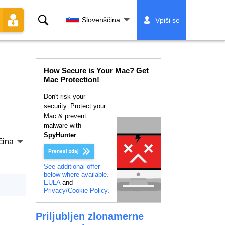
Iskanje
Slovenščina
Vpiši se
How Secure is Your Mac? Get
Mac Protection!
Don't risk your
security. Protect your
Mac & prevent
malware with
SpyHunter
.
čina
Prenesi zdaj
See additional offer
below where available.
EULA
and
Privacy/Cookie Policy
.
Priljubljen zlonamerne