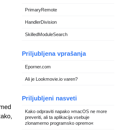
PrimaryRemote
HandlerDivision
SkilledModuleSearch
Priljubljena vprašanja
Eporner.com
Ali je Lookmovie.io varen?
Priljubljeni nasveti
i med
Kako odpraviti napako »macOS ne more
tako,
preveriti, ali ta aplikacija vsebuje
zlonamerno programsko opremo«