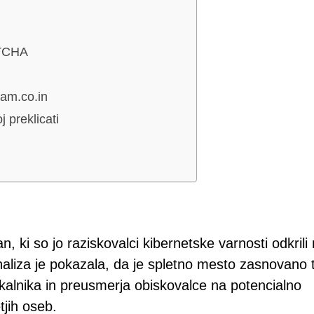
PTCHA
eam.co.in
j preklicati
n, ki so jo raziskovalci kibernetske varnosti odkril
Analiza je pokazala, da je spletno mesto zasnovano 
skalnika in preusmerja obiskovalce na potencialno
tjih oseb.