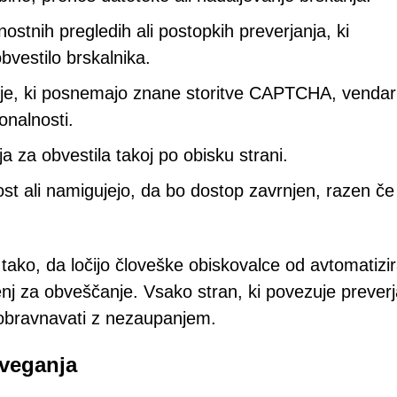
stnih pregledih ali postopkih preverjanja, ki
bvestilo brskalnika.
anje, ki posnemajo znane storitve CAPTCHA, vendar
onalnosti.
a za obvestila takoj po obisku strani.
ost ali namigujejo, da bo dostop zavrnjen, razen če
ako, da ločijo človeške obiskovalce od avtomatizir
enj za obveščanje. Vsako stran, ki povezuje preverj
obravnavati z nezaupanjem.
tveganja