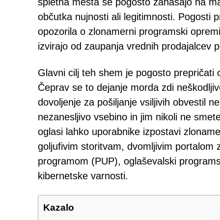
spletna mesta se pogosto zanašajo na man
občutka nujnosti ali legitimnosti. Pogosti
opozorila o zlonamerni programski opremi 
izvirajo od zaupanja vrednih prodajalcev 
Glavni cilj teh shem je pogosto prepričati
Čeprav se to dejanje morda zdi neškodlji
dovoljenje za pošiljanje vsiljivih obvesti
nezanesljivo vsebino in jim nikoli ne smete
oglasi lahko uporabnike izpostavi zlonam
goljufivim storitvam, dvomljivim portalo
programom (PUP), oglaševalski programsk
kibernetske varnosti.
Kazalo