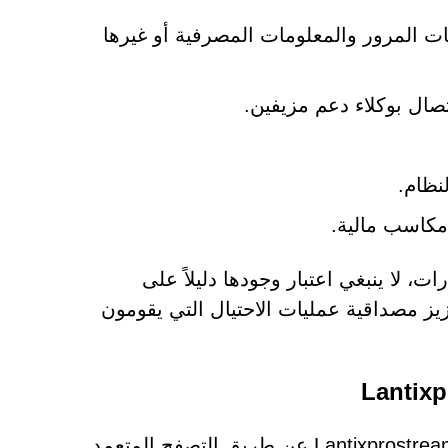
المرور والمعلومات المصرفية أو غيرها
صال بوكلاء دعم مزيفين.
نظام.
مكاسب مالية.
 لا ينبغي اعتبار وجودها دليلاً على
زيز مصداقية عمليات الاحتيال التي يقومون
نادراً ما تتم زيارات المواقع الإلكترونية المشبوهة مثل Lantixprostream.co.in عن طريق التصفح المتعمد.