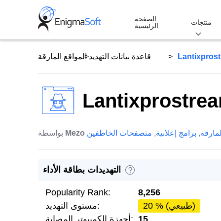
Skip
الصفحة
to
منتجات
الرئيسية
content
Lantixprost
قاعدة بيانات التهديد
المواقع المارقة
Lantixprostrea
لمارقة
,
برامج إعلانية
,
متصفحات الخاطفين
Mezo
بواسطة
التهديدات بطاقة الأداء
?
Popularity Rank:
8,256
20 % (طبيعي)
مستوى التهديد:
15
أجهزة الكمبيوتر المصابة: