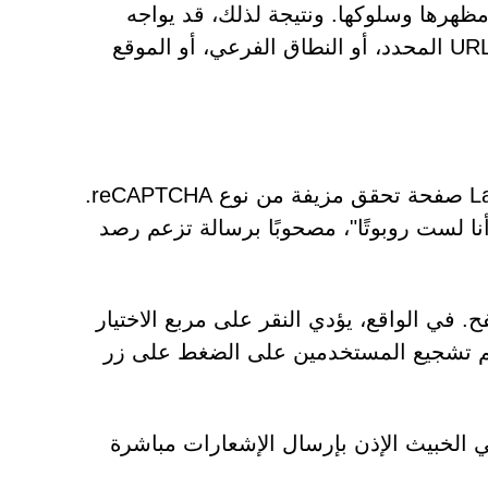
ر مظهرها وسلوكها. ونتيجة لذلك، قد يواجه
الزوار رسائل أو تصاميم أو أساليب خداع مختلفة تبعاً لعنوان URL المحدد، أو النطاق الفرعي، أو الموقع
من أبرز الأساليب التي يستخدمها موقع Lantixprostream.co.in صفحة تحقق مزيفة من نوع reCAPTCHA.
نا لست روبوتًا"، مصحوبًا برسالة تزعم رصد
 في الواقع، يؤدي النقر على مربع الاختيار
تم تشجيع المستخدمين على الضغط على زر
روني الخبيث الإذن بإرسال الإشعارات مباشرة