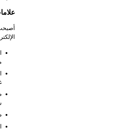
علامات ت
الإلكت
ا
م
ا
غ
ش
ط
ا