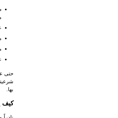
ص
م
ع
م
م
ع
حتى عن
شرعيته
بها.
كيف يصل 