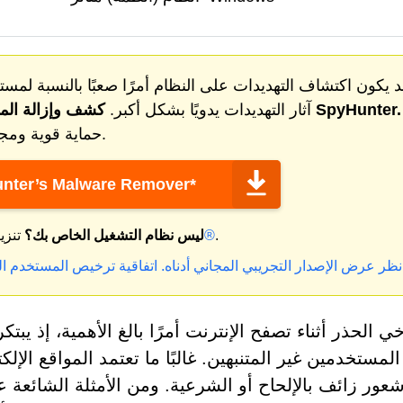
 يكون اكتشاف التهديدات على النظام أمرًا صعبًا بالنسبة لمستخ
والتهديدات الأخرى مجانا مع SpyHunter.
آثار التهديدات يدويًا بشكل أكبر.
كشف وإزالة
الم
يوفر SpyHunter حماية قوية ومجانية ضد البرامج الضارة.
nter’s Malware Remover*
.
ماك®
ليس نظام التشغيل الخاص بك؟
تنزي
 انظر عرض الإصدار التجريبي المجاني أدناه.
اتفاقية ترخيص المستخدم ال
وخي الحذر أثناء تصفح الإنترنت أمرًا بالغ الأهمية، إذ ي
لمستخدمين غير المتنبهين. غالبًا ما تعتمد المواقع الإل