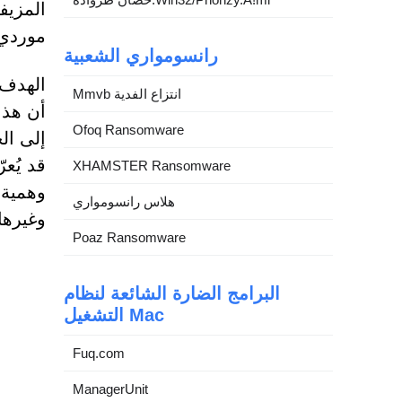
المزيف
موردي 
رانسومواري الشعبية
الهدف 
Mmvb انتزاع الفدية
أن هذا 
Ofoq Ransomware
إلى ال
قد يُع
XHAMSTER Ransomware
وهمية،
هلاس رانسومواري
وغيرها
Poaz Ransomware
البرامج الضارة الشائعة لنظام
التشغيل Mac
Fuq.com
ManagerUnit