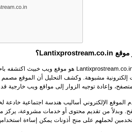
كيف يصل المستخدمون إلى موق
Lantixprostream.c؟
موقع Lantixprostream.co.in هو موقع ويب خب
إلكترونية مشبوهة. وكشف التحليل أن الموقع مصمم للت
متصفح، وإعادة توجيه الزوار إلى مواقع ويب خارجية قد
 الموقع الإلكتروني أساليب هندسة اجتماعية خادعة لخ
خدمين لحملهم على منح أذونات يمكن إساءة استخدامها لا