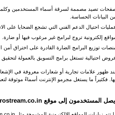
فحات تصيد مصممة لسرقة أسماء المستخدمين وكلمات 
ن البيانات الحساسة.
مليات احتيال الدعم الفني التي تشجع الضحايا على الات
واقع إلكترونية تروج لبرامج غير مرغوب فيها أو ضارة.
نصات توزيع البرامج الضارة القادرة على اختراق أمن ال
روض احتيالية تستغل برامج التسويق بالعمولة لتحقيق 
د ظهور علامات تجارية أو شعارات معروفة في الإشعارات،
ا. فكثيراً ما يستغل مجرمو الإنترنت أسماءً موثوقة لتع
المستخدمون إلى موقع Lantixprostream.co.in