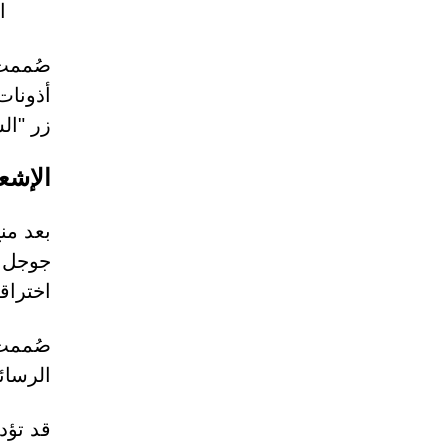
ا
زر "ال
الإشع
جوجل ك
اختراقه
صُممت 
الرسائ
قد تؤد