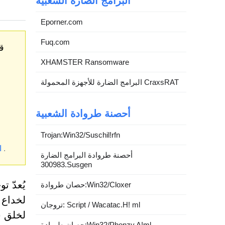
البرامج الضارة الشعبية
Eporner.com
Fuq.com
قد
XHAMSTER Ransomware
البرامج الضارة للأجهزة المحمولة CraxsRAT
أحصنة طروادة الشعبية
Trojan:Win32/Suschil!rfn
.
*
أحصنة طروادة البرامج الضارة
300983.Susgen
يُعدّ ت
حصان طروادة:Win32/Cloxer
لخداع ا
تروجان: Script / Wacatac.H! ml
حصان طروادة:Win32/Phonzy.A!ml