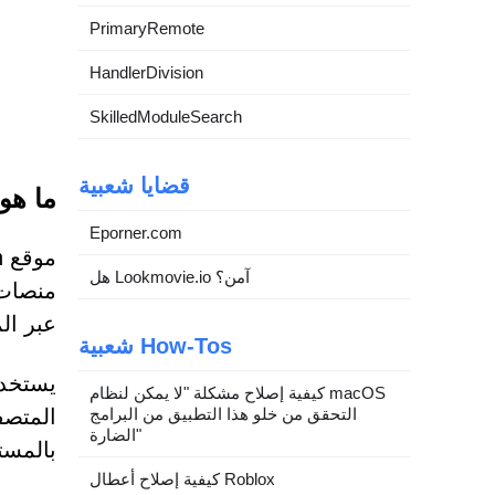
PrimaryRemote
HandlerDivision
SkilledModuleSearch
قضايا شعبية
ما هو موقع o.in
Eporner.com
هل Lookmovie.io آمن؟
منصات 
عبر ال
شعبية How-Tos
يستخدم
كيفية إصلاح مشكلة "لا يمكن لنظام macOS
التحقق من خلو هذا التطبيق من البرامج
الضارة"
بالمست
كيفية إصلاح أعطال Roblox