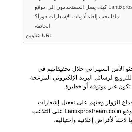
ع Lantixprostream.co.in
لماذا يجب إلغاء أذونات الإشعارات فوراً؟
الخاتمة
عناوين URL
يث اكتشفه باحثو الأمن السيبراني خلال تحقيقاتهم في
رويج لرسائل البريد الإلكتروني المزعجة
 تكون غير موثوقة أو خطيرة.
داع الزوار وحثهم على تفعيل إشعارات
المتصفح. وبدلاً من تقديم محتوى أو خدمات مشروعة، يركز موقع Lantixprostream.co.in على التلاعب
حقاً لأغراض إعلانية واحتيالية.