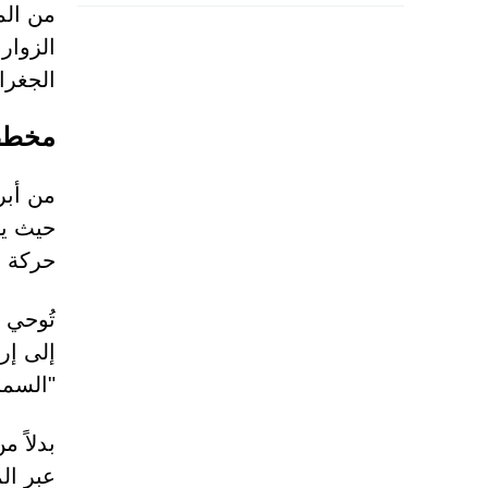
من المه
الجغرا
مخطط الت
حيث يظ
حركة م
تُوحي 
إلى إر
"السما
بدلاً م
عبر ال