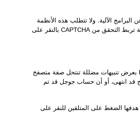
لحقيقيين عن البرامج الآلية. ولا تتطلب هذه الأنظمة
أذونات إشعارات للعمل. لذا، ينبغي التعامل بحذر مع أي صفحة تربط التحقق من CAPTCHA بالنقر على
بعد منح أذونات الإشعارات، يبدأ موقع Lantixprostream.co.in بعرض تنبيهات مضللة تنتحل صفة متصفح
ح قد انتهى، أو أن حساب جوجل قد تم
 هدفها الضغط على المتلقين للنقر على