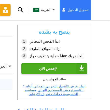
بحث
العربية
تسجيل الدخول
ينصح به بشده
ابدأ الفحص المجاني
إزالة المواقع المارقة
حماية وتنظيف جهاز Mac الخاص بك
العرب
إفحص الآن*
صائد الجواسيس
* انظر عرض الإصدار التجريبي المجاني أدناه.
اتفاقية ترخيص المستخدم النهائي
وسياسة
.
الخصوصية / ملفات تعريف الارتباط