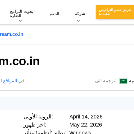
عرض خصم التراخيص
بحوث البرامج
شركة
الدعم
المتعددة
الضارة
ream.co.in
m.co.in
ية
ترجمة الى:
في
المواقع ا
April 14, 2026
الروية الأولى:
May 22, 2026
اخر ظهور:
Windows
نظام (أنظمة) متأثر: