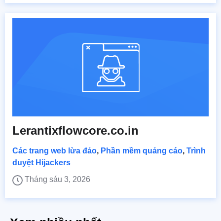
Lerantixflowcore.co.in
Các trang web lừa đảo
,
Phần mềm quảng cáo
,
Trình
duyệt Hijackers
Tháng sáu 3, 2026