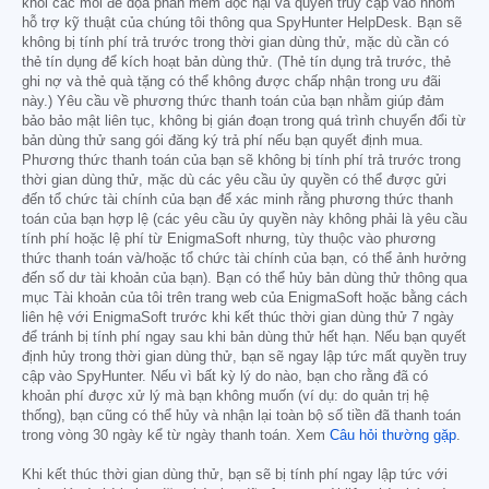
khỏi các mối đe dọa phần mềm độc hại và quyền truy cập vào nhóm
hỗ trợ kỹ thuật của chúng tôi thông qua SpyHunter HelpDesk. Bạn sẽ
không bị tính phí trả trước trong thời gian dùng thử, mặc dù cần có
thẻ tín dụng để kích hoạt bản dùng thử. (Thẻ tín dụng trả trước, thẻ
ghi nợ và thẻ quà tặng có thể không được chấp nhận trong ưu đãi
này.) Yêu cầu về phương thức thanh toán của bạn nhằm giúp đảm
bảo bảo mật liên tục, không bị gián đoạn trong quá trình chuyển đổi từ
bản dùng thử sang gói đăng ký trả phí nếu bạn quyết định mua.
Phương thức thanh toán của bạn sẽ không bị tính phí trả trước trong
thời gian dùng thử, mặc dù các yêu cầu ủy quyền có thể được gửi
đến tổ chức tài chính của bạn để xác minh rằng phương thức thanh
toán của bạn hợp lệ (các yêu cầu ủy quyền này không phải là yêu cầu
tính phí hoặc lệ phí từ EnigmaSoft nhưng, tùy thuộc vào phương
thức thanh toán và/hoặc tổ chức tài chính của bạn, có thể ảnh hưởng
đến số dư tài khoản của bạn). Bạn có thể hủy bản dùng thử thông qua
mục Tài khoản của tôi trên trang web của EnigmaSoft hoặc bằng cách
liên hệ với EnigmaSoft trước khi kết thúc thời gian dùng thử 7 ngày
để tránh bị tính phí ngay sau khi bản dùng thử hết hạn. Nếu bạn quyết
định hủy trong thời gian dùng thử, bạn sẽ ngay lập tức mất quyền truy
cập vào SpyHunter. Nếu vì bất kỳ lý do nào, bạn cho rằng đã có
khoản phí được xử lý mà bạn không muốn (ví dụ: do quản trị hệ
thống), bạn cũng có thể hủy và nhận lại toàn bộ số tiền đã thanh toán
trong vòng 30 ngày kể từ ngày thanh toán. Xem
Câu hỏi thường gặp
.
Khi kết thúc thời gian dùng thử, bạn sẽ bị tính phí ngay lập tức với