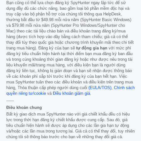
Bạn cũng có thể lựa chọn đăng ký SpyHunter ngay lập tức để sử
dụng đầy đủ các chức năng, bao gồm loại bỏ phần mềm độc hại và
truy cập vào bộ phận hỗ trợ của chúng tôi thông qua HelpDesk,
thường bắt đầu từ
$49.98
mỗi nửa năm (SpyHunter Basic Windows)
và
$79.98
mỗi nửa năm (SpyHunter Pro Windows/SpyHunter cho
Mac) theo các tài liệu chào bán và điều khoản trang đăng ký/mua
hàng (được tích hợp vào đây bằng cách tham chiếu; giá cả có thể
thay đổi tùy theo quốc gia hoặc chương trình khuyến mãi theo chi tiết
trang mua hàng). Đăng ký của bạn sẽ
tự động gia hạn
với mức phí
đăng ký tiêu chuẩn hiện hành tại thời điểm bạn mua đăng ký ban đầu
và trong cùng khoảng thời gian đăng ký hoặc như được nêu trong tài
liệu khuyến mãi/trang mua hàng, với điều kiện bạn là người dùng
đăng ký liên tục, không bị gián đoạn và bạn sẽ nhận được thông báo
về các khoản phí sắp tới trước khi đăng ký của bạn hết hạn. Việc
mua SpyHunter tuân theo các điều khoản và điều kiện trên trang mua
hàng, Thỏa thuận cấp phép người dùng cuối
(EULA/TOS)
,
Chính sách
quyền riêng tư/cookie
và
Điều khoản giảm giá
.
------
Điều khoản chung
Bất kỳ giao dịch mua SpyHunter nào với giá chiết khấu đều có hiệu
lực trong thời hạn đăng ký chiết khấu được cung cấp. Sau đó, giá
tiêu chuẩn hiện hành sẽ được áp dụng cho các lần gia hạn tự động
và/hoặc các lần mua trong tương lai. Giá cả có thể thay đổi, tuy nhiên
chúng tôi sẽ thông báo trước cho bạn về những thay đổi giá cả.