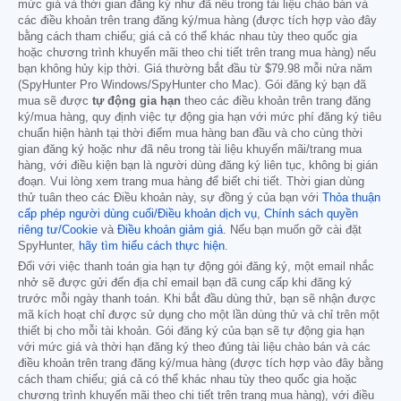
mức giá và thời gian đăng ký như đã nêu trong tài liệu chào bán và
các điều khoản trên trang đăng ký/mua hàng (được tích hợp vào đây
bằng cách tham chiếu; giá cả có thể khác nhau tùy theo quốc gia
hoặc chương trình khuyến mãi theo chi tiết trên trang mua hàng) nếu
bạn không hủy kịp thời. Giá thường bắt đầu từ
$79.98
mỗi nửa năm
(SpyHunter Pro Windows/SpyHunter cho Mac). Gói đăng ký bạn đã
mua sẽ được
tự động gia hạn
theo các điều khoản trên trang đăng
ký/mua hàng, quy định việc tự động gia hạn với mức phí đăng ký tiêu
chuẩn hiện hành tại thời điểm mua hàng ban đầu và cho cùng thời
gian đăng ký hoặc như đã nêu trong tài liệu khuyến mãi/trang mua
hàng, với điều kiện bạn là người dùng đăng ký liên tục, không bị gián
đoạn. Vui lòng xem trang mua hàng để biết chi tiết. Thời gian dùng
thử tuân theo các Điều khoản này, sự đồng ý của bạn với
Thỏa thuận
cấp phép người dùng cuối/Điều khoản dịch vụ
,
Chính sách quyền
riêng tư/Cookie
và
Điều khoản giảm giá
. Nếu bạn muốn gỡ cài đặt
SpyHunter,
hãy tìm hiểu cách thực hiện
.
Đối với việc thanh toán gia hạn tự động gói đăng ký, một email nhắc
nhở sẽ được gửi đến địa chỉ email bạn đã cung cấp khi đăng ký
trước mỗi ngày thanh toán. Khi bắt đầu dùng thử, bạn sẽ nhận được
mã kích hoạt chỉ được sử dụng cho một lần dùng thử và chỉ trên một
thiết bị cho mỗi tài khoản. Gói đăng ký của bạn sẽ tự động gia hạn
với mức giá và thời hạn đăng ký theo đúng tài liệu chào bán và các
điều khoản trên trang đăng ký/mua hàng (được tích hợp vào đây bằng
cách tham chiếu; giá cả có thể khác nhau tùy theo quốc gia hoặc
chương trình khuyến mãi theo chi tiết trên trang mua hàng), với điều