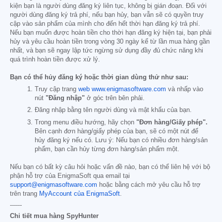
kiện bạn là người dùng đăng ký liên tục, không bị gián đoạn. Đối với
người dùng đăng ký trả phí, nếu bạn hủy, bạn vẫn sẽ có quyền truy
cập vào sản phẩm của mình cho đến hết thời hạn đăng ký trả phí.
Nếu bạn muốn được hoàn tiền cho thời hạn đăng ký hiện tại, bạn phải
hủy và yêu cầu hoàn tiền trong vòng 30 ngày kể từ lần mua hàng gần
nhất, và bạn sẽ ngay lập tức ngừng sử dụng đầy đủ chức năng khi
quá trình hoàn tiền được xử lý.
Bạn có thể hủy đăng ký hoặc thời gian dùng thử như sau:
Truy cập trang
web www.enigmasoftware.com
và nhấp vào
nút
"Đăng nhập"
ở góc trên bên phải.
Đăng nhập bằng tên người dùng và mật khẩu của bạn.
Trong menu điều hướng, hãy chọn
"Đơn hàng/Giấy phép".
Bên cạnh đơn hàng/giấy phép của bạn, sẽ có một nút để
hủy đăng ký nếu có. Lưu ý: Nếu bạn có nhiều đơn hàng/sản
phẩm, bạn cần hủy từng đơn hàng/sản phẩm một.
Nếu bạn có bất kỳ câu hỏi hoặc vấn đề nào, bạn có thể liên hệ với bộ
phận hỗ trợ của EnigmaSoft qua email tại
support@enigmasoftware.com
hoặc bằng cách mở yêu cầu hỗ trợ
trên trang
MyAccount của EnigmaSoft
.
------
Chi tiết mua hàng SpyHunter