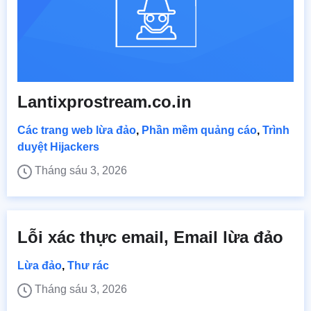
Lantixprostream.co.in
Các trang web lừa đảo
,
Phần mềm quảng cáo
,
Trình
duyệt Hijackers
Tháng sáu 3, 2026
Lỗi xác thực email, Email lừa đảo
Lừa đảo
,
Thư rác
Tháng sáu 3, 2026