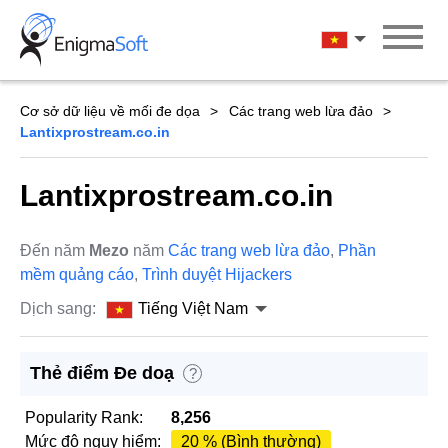
Skip
to
Tiếng Việt Na
content
Cơ sở dữ liệu về mối đe dọa
Các trang web lừa đảo
Lantixprostream.co.in
Lantixprostream.co.in
Đến năm
Mezo
năm
Các trang web lừa đảo
,
Phần
mềm quảng cáo
,
Trình duyệt Hijackers
Dịch sang:
Tiếng Việt Nam
Thẻ điểm Đe doạ
?
Popularity Rank:
8,256
Mức độ nguy hiểm:
20 % (Bình thường)