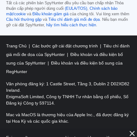
Tất cả các phiên bản SpyHunter đều yêu cầu bạn chấp nhận Thỏa
thuận cấp phép người dùng cuối
(EULA/TOS)
,
Chính sách bảo
mật/cookie
và
Điều khoản giảm giá
của chúng tôi. Vui lòng xem thêm
Câu hỏi thường gặp
và
Tiêu chí đánh giá mối đe dọa
. Nếu bạn muốn
gỡ cài đặt SpyHunter,
hãy tìm hiểu cách thực hiện
.
Trang Chủ
Các bước gỡ cài đặt chương trình
Tiêu chí đánh
giá mối đe dọa của SpyHunter
Điều khoản và điều kiện bổ
sung của SpyHunter
Điều khoản và điều kiện bổ sung của
RegHunter
Văn phòng đăng ký: 1 Castle Street, Tầng 3, Dublin 2 D02XD82
Ireland.
EnigmaSoft Limited, Công ty TNHH Tư nhân bằng cổ phiếu, Số
Đăng ký Công ty 597114.
Mac và MacOS là thương hiệu của Apple Inc., đã được đăng ký
tại Hoa Kỳ và các quốc gia khác.
Bản quyền 2016-
2026
. EnigmaSoft Ltd. Mọi quyền được bảo