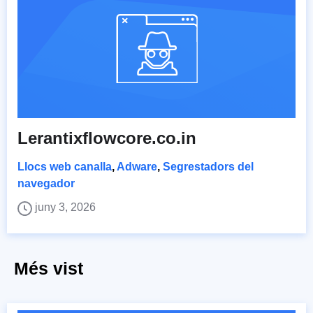
Lerantixflowcore.co.in
Llocs web canalla
,
Adware
,
Segrestadors del
navegador
juny 3, 2026
Més vist