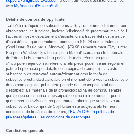
support@enigmasoftware.com
o obrint un tiquet d'assistència al lloc
web
MyAccount d'EnigmaSoft
.
------
Detalls de compra de SpyHunter
També teniu l'opció de subscriure-us a SpyHunter immediatament per
obtenir totes les funcions, inclosa l'eliminació de programari maliciós i
l'accés al nostre departament d'assistència a través del nostre servei
d'assistència, que normalment comença a
$49.98
semestralment
(SpyHunter Basic per a Windows) i
$79.98
semestralment (SpyHunter
Pro per a Windows/SpyHunter per a Mac) d'acord amb els materials
de l'oferta i els termes de la pàgina de registre/compra (que
s'incorporen aquí com a referència; els preus poden variar segons el
país o la promoció per detalls de la pàgina de compra). La vostra
subscripció es
renovarà automàticament
amb la tarifa de
subscripció estàndard aplicable en el moment de la vostra subscripció
de compra original i pel mateix període de subscripció o tal com
s'estableix als materials de la promoció/pàgina de compra, sempre
que sigueu un usuari de subscripció continu i ininterromput i per al
qual rebreu un avís dels propers càrrecs abans que venci la vostra
subscripció. La compra de SpyHunter està subjecta als termes i
condicions de la pàgina de compra,
l'EULA/TOS
,
la política de
privadesa/galetes
i
les condicions de descompte
.
------
Condicions generals