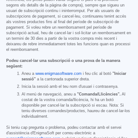
segons els detalls de la pàgina de compra), sempre que sigueu un
usuari de subscripció continu i ininterromput. Per als usuaris de
subscripcions de pagament, si cancel·leu, continuareu tenint accés
als vostres productes fins al final del període de subscripció de
pagament. Si voleu rebre un reemborsament pel període de
subscripció actual, heu de cancel·lar i sol·licitar un reemborsament en
un termini de 30 dies a partir de la vostra compra més recent i
deixareu de rebre immediatament totes les funcions quan es processi
el reemborsament.
Podeu cancel·lar una subscripció o una prova de la manera
següent:
Aneu a
www.enigmasoftware.com
i feu clic al botó
"Iniciar
sessió"
a la cantonada superior dreta.
Inicia la sessió amb el teu nom d'usuari i contrasenya.
Al menú de navegació, aneu a
"Comanda/Llicències".
Al
costat de la vostra comanda/llicència, hi ha un botó
disponible per cancel·lar la subscripció si escau. Nota: Si
teniu diverses comandes/productes, haureu de cancel·lar-los
individualment.
Si teniu cap pregunta o problema, podeu contactar amb el servei
d'assistència d'EnigmaSoft per correu electrònic a