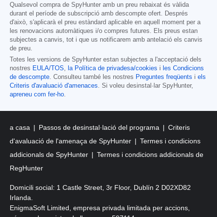
Qualsevol compra de SpyHunter amb un preu rebaixat és vàlida
durant el període de subscripció amb descompte ofert. Després
d'això, s'aplicarà el preu estàndard aplicable en aquell moment per a
les renovacions automàtiques i/o compres futures. Els preus estan
subjectes a canvis, tot i que us notificarem amb antelació els canvis
de preu.
Totes les versions de SpyHunter estan subjectes a l'acceptació dels
nostres
EULA/TOS
,
la Política de privadesa/cookies
i
les Condicions
de descompte
. Consulteu també les nostres
Preguntes freqüents
i
els
Criteris d'avaluació d'amenaces
. Si voleu desinstal·lar SpyHunter,
apreneu com fer-ho
.
a casa
Passos de desinstal·lació del programa
Criteris
d'avaluació de l'amenaça de SpyHunter
Termes i condicions
addicionals de SpyHunter
Termes i condicions addicionals de
RegHunter
Domicili social: 1 Castle Street, 3r Floor, Dublín 2 D02XD82
Irlanda.
EnigmaSoft Limited, empresa privada limitada per accions,