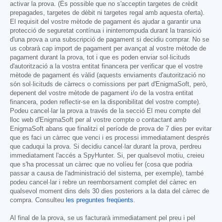
activar la prova. (És possible que no s'acceptin targetes de crèdit
prepagades, targetes de dèbit ni targetes regal amb aquesta oferta).
El requisit del vostre mètode de pagament és ajudar a garantir una
protecció de seguretat contínua i ininterrompuda durant la transició
d'una prova a una subscripció de pagament si decidiu comprar. No se
us cobrarà cap import de pagament per avançat al vostre mètode de
pagament durant la prova, tot i que es poden enviar sol·licituds
d'autorització a la vostra entitat financera per verificar que el vostre
mètode de pagament és vàlid (aquests enviaments d'autorització no
són sol·licituds de càrrecs o comissions per part d'EnigmaSoft, però,
depenent del vostre mètode de pagament i/o de la vostra entitat
financera, poden reflectir-se en la disponibilitat del vostre compte).
Podeu cancel·lar la prova a través de la secció El meu compte del
lloc web d'EnigmaSoft per al vostre compte o contactant amb
EnigmaSoft abans que finalitzi el període de prova de 7 dies per evitar
que es faci un càrrec que venci i es processi immediatament després
que caduqui la prova. Si decidiu cancel·lar durant la prova, perdreu
immediatament l'accés a SpyHunter. Si, per qualsevol motiu, creieu
que s'ha processat un càrrec que no volíeu fer (cosa que podria
passar a causa de l'administració del sistema, per exemple), també
podeu cancel·lar i rebre un reemborsament complet del càrrec en
qualsevol moment dins dels 30 dies posteriors a la data del càrrec de
compra. Consulteu
les preguntes freqüents
.
Al final de la prova, se us facturarà immediatament pel preu i pel