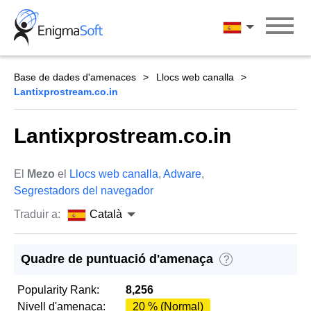
Skip
to
Català
content
Base de dades d'amenaces
Llocs web canalla
Lantixprostream.co.in
Lantixprostream.co.in
El
Mezo
el
Llocs web canalla
,
Adware
,
Segrestadors del navegador
Traduir a:
Català
Quadre de puntuació d'amenaça
?
Popularity Rank:
8,256
Nivell d'amenaça:
20 % (Normal)