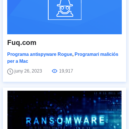
Fuq.com
Programa antispyware Rogue
,
Programari maliciós
per a Mac
juny 26, 2023
19,917