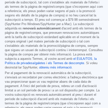
període de subscripció, tal com s'estableix als materials de l'oferta i
als termes de la pàgina de registre/compra (que s'incorporen aquí com
a referència; els preus poden variar segons el país o la promoció
segons els detalls de la pàgina de compra) si no heu cancel·lat la
subscripció a temps. El preu sol començar a
$79.98
semestralment
(SpyHunter Pro Windows/SpyHunter per a Mac). La subscripció
adquirida es
renovarà automàticament
d'acord amb els termes de la
pàgina de registre/compra, que preveuen renovacions automàtiques
amb la tarifa de subscripció estàndard aplicable en el moment de la
compra original i pel mateix període de subscripció o tal com
s'estableix als materials de la promoció/pàgina de compra, sempre
que sigueu un usuari de subscripció continu i ininterromput. Consulteu
la pàgina de compra per obtenir més informació. La prova està
subjecta a aquests Termes, al vostre acord amb
el EULA/TOS
,
la
Política de privadesa/galetes
i
els Termes de descompte
. Si voleu
desinstal·lar SpyHunter,
obteniu més informació
.
Per al pagament de la renovació automàtica de la subscripció,
s'enviarà un recordatori per correu electrònic a l'adreça electrònica que
vau proporcionar quan us vau registrar abans de cada data de
pagament. A l'inici del període de prova, rebreu un codi d'activació
limitat a un sol període de prova i a un sol dispositiu per compte. La
vostra subscripció es renovarà automàticament al preu i durant el
període de subscripció d'acord amb els materials de l'oferta i els
termes de la pàgina de registre/compra (que s'incorporen aquí com a
referència; els preus poden variar segons el país o la promoció