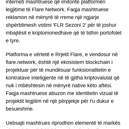
interneti mashtruese që imitonte platformën
legjitime të Flare Network. Faqja mashtruese
reklamon në mënyrë të rreme një ngjarje
shpërblimesh votimi 'FLR Sezoni 2' për të joshur
mbajtësit e kriptomonedhave që të lidhin portofolet
e tyre.
Platforma e vërtetë e Rrjetit Flare, e vendosur në
flare.network, është një ekosistem blockchain i
projektuar për të mundësuar funksionalitetin e
kontratave inteligjente në të gjitha kriptovalutat që
nuk i mbështesin në mënyrë native këto aftësi.
Faqja mashtruese abuzon me identitetin vizual të
projektit legjitim në një përpjekje për t'u dukur e
besueshme.
Uebsajti mashtrues riprodhon elementë të markës