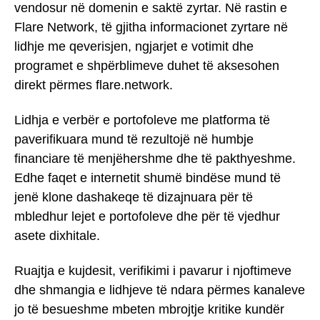
vendosur në domenin e saktë zyrtar. Në rastin e
Flare Network, të gjitha informacionet zyrtare në
lidhje me qeverisjen, ngjarjet e votimit dhe
programet e shpërblimeve duhet të aksesohen
direkt përmes flare.network.
Lidhja e verbër e portofoleve me platforma të
paverifikuara mund të rezultojë në humbje
financiare të menjëhershme dhe të pakthyeshme.
Edhe faqet e internetit shumë bindëse mund të
jenë klone dashakeqe të dizajnuara për të
mbledhur lejet e portofoleve dhe për të vjedhur
asete dixhitale.
Ruajtja e kujdesit, verifikimi i pavarur i njoftimeve
dhe shmangia e lidhjeve të ndara përmes kanaleve
jo të besueshme mbeten mbrojtje kritike kundër