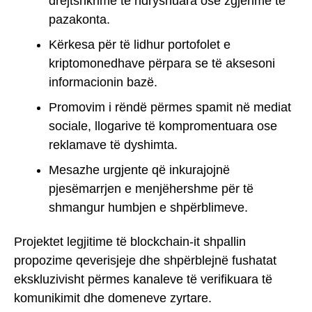
drejtshkrime të ndryshuara ose zgjerime të
pazakonta.
Kërkesa për të lidhur portofolet e
kriptomonedhave përpara se të aksesoni
informacionin bazë.
Promovim i rëndë përmes spamit në mediat
sociale, llogarive të kompromentuara ose
reklamave të dyshimta.
Mesazhe urgjente që inkurajojnë
pjesëmarrjen e menjëhershme për të
shmangur humbjen e shpërblimeve.
Projektet legjitime të blockchain-it shpallin
propozime qeverisjeje dhe shpërblejnë fushatat
ekskluzivisht përmes kanaleve të verifikuara të
komunikimit dhe domeneve zyrtare.