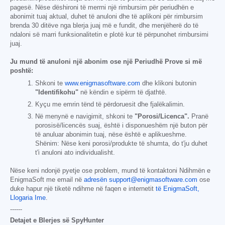
pagesë. Nëse dëshironi të merrni një rimbursim për periudhën e
abonimit tuaj aktual, duhet të anuloni dhe të aplikoni për rimbursim
brenda 30 ditëve nga blerja juaj më e fundit, dhe menjëherë do të
ndaloni së marri funksionalitetin e plotë kur të përpunohet rimbursimi
juaj.
Ju mund të anuloni një abonim ose një Periudhë Prove si më
poshtë:
Shkoni te
www.enigmasoftware.com
dhe klikoni butonin
"Identifikohu"
në këndin e sipërm të djathtë.
Kyçu me emrin tënd të përdoruesit dhe fjalëkalimin.
Në menynë e navigimit, shkoni te
"Porosi/Licenca".
Pranë
porosisë/licencës suaj, është i disponueshëm një buton për
të anuluar abonimin tuaj, nëse është e aplikueshme.
Shënim: Nëse keni porosi/produkte të shumta, do t'ju duhet
t'i anuloni ato individualisht.
Nëse keni ndonjë pyetje ose problem, mund të kontaktoni Ndihmën e
EnigmaSoft me email në
adresën support@enigmasoftware.com
ose
duke hapur një tiketë ndihme në faqen e internetit
të EnigmaSoft,
Llogaria Ime
.
------
Detajet e Blerjes së SpyHunter