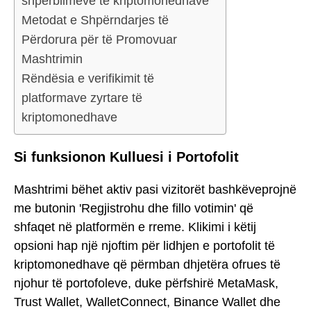
shpërblimeve të kriptomonedhave
Metodat e Shpërndarjes të
Përdorura për të Promovuar
Mashtrimin
Rëndësia e verifikimit të
platformave zyrtare të
kriptomonedhave
Si funksionon Kulluesi i Portofolit
Mashtrimi bëhet aktiv pasi vizitorët bashkëveprojnë
me butonin 'Regjistrohu dhe fillo votimin' që
shfaqet në platformën e rreme. Klikimi i këtij
opsioni hap një njoftim për lidhjen e portofolit të
kriptomonedhave që përmban dhjetëra ofrues të
njohur të portofoleve, duke përfshirë MetaMask,
Trust Wallet, WalletConnect, Binance Wallet dhe