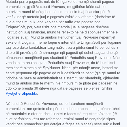
Metoda juaj e pagesës nuk do të ngarkohet me një shumë pagese
paraprakisht gjatë Versionit Provues, megjithëse kërkesat për
autorizim mund të dërgohen në institucionin tuaj financiar për të
verifikuar që metoda juaj e pagesës është e vlefshme (dorëzime të
tilla autorizimi nuk janë kërkesa për tarifa ose pagesa nga
EnigmaSoft, por, varësisht nga metoda juaj e pagesës dhe/ose
institucioni juaj financiar, mund të reflektojnë në disponueshmërinë e
llogarisë suaj). Mund ta anuloni Periudhën tuaj Provuese nëpërmjet
seksionit Llogaria Ime në faqen e internetit të EnigmaSoft për llogarinë
tuaj ose duke kontaktuar EnigmaSoft para përfundimit të periudhës 7-
ditore të provës për të shmangur një pagesë që duhet paguar dhe që
përpunohet menjëherë pas skadimit të Periudhës suaj Provuese. Nëse
vendosni ta anuloni gjatë Periudhës suaj Provuese, do të humbisni
menjëherë aksesin në SpyHunter. Nëse, për ndonjë arsye, besoni se
është përpunuar një pagesë që nuk dëshironit ta bënit (gjë që mund të
ndodhë në bazë të administrimit të sistemit, për shembull), gjithashtu
mund ta anuloni dhe të merrni një rimbursim të plotë për pagesën në
çdo kohë brenda 30 ditëve nga data e pagesës së blerjes. Shihni
Pyetjet e Shpeshta
.
Në fund të Periudhës Provuese, do të faturoheni menjëherë
paraprakisht me çmimin dhe për periudhën e abonimit siç përcaktohet
në materialet e ofertës dhe kushtet e faqes së regjistrimit/blerjes (të
cilat përfshihen këtu me referencë; çmimi mund të ndryshojë sipas
vendit ose promocionit për detajet e faqes së blerjes) nëse nuk e keni