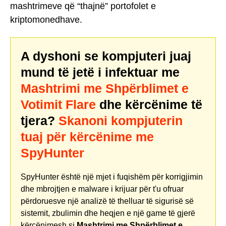
mashtrimeve që “thajnë” portofolet e
kriptomonedhave.
A dyshoni se kompjuteri juaj
mund të jetë i infektuar me
Mashtrimi me Shpërblimet e
Votimit Flare
dhe kërcënime të
tjera?
Skanoni kompjuterin
tuaj për kërcënime me
SpyHunter
SpyHunter është një mjet i fuqishëm për korrigjimin
dhe mbrojtjen e malware i krijuar për t'u ofruar
përdoruesve një analizë të thelluar të sigurisë së
sistemit, zbulimin dhe heqjen e një game të gjerë
kërcënimesh si
Mashtrimi me Shpërblimet e