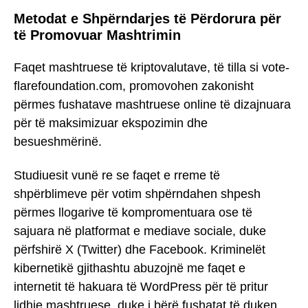
Metodat e Shpërndarjes të Përdorura për
të Promovuar Mashtrimin
Faqet mashtruese të kriptovalutave, të tilla si vote-
flarefoundation.com, promovohen zakonisht
përmes fushatave mashtruese online të dizajnuara
për të maksimizuar ekspozimin dhe
besueshmërinë.
Studiuesit vunë re se faqet e rreme të
shpërblimeve për votim shpërndahen shpesh
përmes llogarive të kompromentuara ose të
sajuara në platformat e mediave sociale, duke
përfshirë X (Twitter) dhe Facebook. Kriminelët
kibernetikë gjithashtu abuzojnë me faqet e
internetit të hakuara të WordPress për të pritur
lidhje mashtruese, duke i bërë fushatat të duken