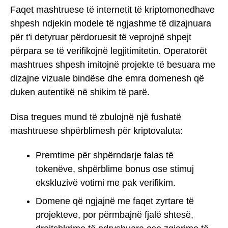
Faqet mashtruese të internetit të kriptomonedhave
shpesh ndjekin modele të ngjashme të dizajnuara
për t'i detyruar përdoruesit të veprojnë shpejt
përpara se të verifikojnë legjitimitetin. Operatorët
mashtrues shpesh imitojnë projekte të besuara me
dizajne vizuale bindëse dhe emra domenesh që
duken autentikë në shikim të parë.
Disa tregues mund të zbulojnë një fushatë
mashtruese shpërblimesh për kriptovaluta:
Premtime për shpërndarje falas të
tokenëve, shpërblime bonus ose stimuj
ekskluzivë votimi me pak verifikim.
Domene që ngjajnë me faqet zyrtare të
projekteve, por përmbajnë fjalë shtesë,