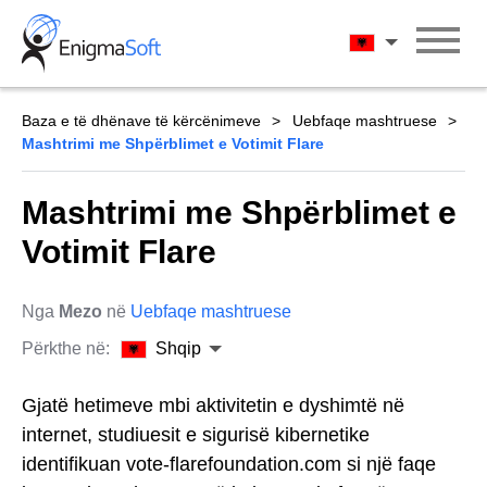
Skip
to
Shqip
content
Baza e të dhënave të kërcënimeve
Uebfaqe mashtruese
Mashtrimi me Shpërblimet e Votimit Flare
Mashtrimi me Shpërblimet e
Votimit Flare
Nga
Mezo
në
Uebfaqe mashtruese
Përkthe në:
Shqip
Gjatë hetimeve mbi aktivitetin e dyshimtë në
internet, studiuesit e sigurisë kibernetike
identifikuan vote-flarefoundation.com si një faqe