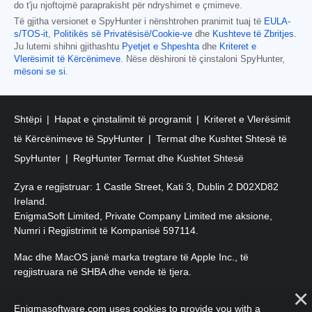
do t'ju njoftojmë paraprakisht për ndryshimet e çmimeve.
Të gjitha versionet e SpyHunter i nënshtrohen pranimit tuaj të
EULA-
s/TOS-it
,
Politikës së Privatësisë/Cookie-ve
dhe
Kushteve të Zbritjes
.
Ju lutemi shihni gjithashtu
Pyetjet e Shpeshta
dhe
Kriteret e
Vlerësimit të Kërcënimeve
. Nëse dëshironi të çinstaloni SpyHunter,
mësoni se si
.
Shtëpi
Hapat e çinstalimit të programit
Kriteret e Vlerësimit
të Kërcënimeve të SpyHunter
Termat dhe Kushtet Shtesë të
SpyHunter
RegHunter Termat dhe Kushtet Shtesë
Zyra e regjistruar: 1 Castle Street, Kati 3, Dublin 2 D02XD82
Ireland.
EnigmaSoft Limited, Private Company Limited me aksione,
Numri i Regjistrimit të Kompanisë 597114.
Mac dhe MacOS janë marka tregtare të Apple Inc., të
regjistruara në SHBA dhe vende të tjera.
E drejta e autorit 2016-
2026
. EnigmaSoft Ltd. Të gjitha të drejtat
Enigmasoftware.com uses cookies to provide you with a