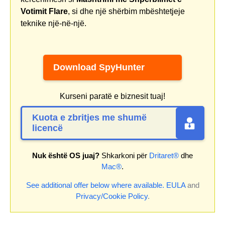
Votimit Flare
, si dhe një shërbim mbështetjeje
teknike një-në-një.
Download SpyHunter
Kurseni paratë e biznesit tuaj!
Kuota e zbritjes me shumë
licencë
Nuk është OS juaj?
Shkarkoni për
Dritaret®
dhe
Mac®
.
See additional offer below where available.
EULA
and
Privacy/Cookie Policy
.