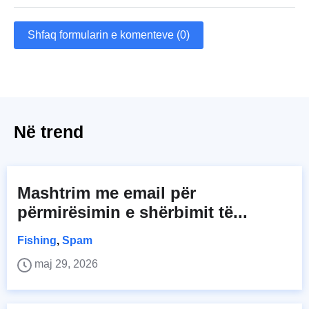
Shfaq formularin e komenteve (0)
Në trend
Mashtrim me email për
përmirësimin e shërbimit të...
Fishing
,
Spam
maj 29, 2026