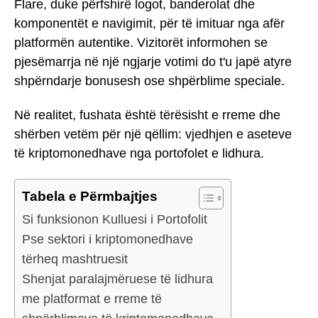
Flare, duke përfshirë logot, banderolat dhe
komponentët e navigimit, për të imituar nga afër
platformën autentike. Vizitorët informohen se
pjesëmarrja në një ngjarje votimi do t'u japë atyre
shpërndarje bonusesh ose shpërblime speciale.
Në realitet, fushata është tërësisht e rreme dhe
shërben vetëm për një qëllim: vjedhjen e aseteve
të kriptomonedhave nga portofolet e lidhura.
Tabela e Përmbajtjes
Si funksionon Kulluesi i Portofolit
Pse sektori i kriptomonedhave
tërheq mashtruesit
Shenjat paralajmëruese të lidhura
me platformat e rreme të