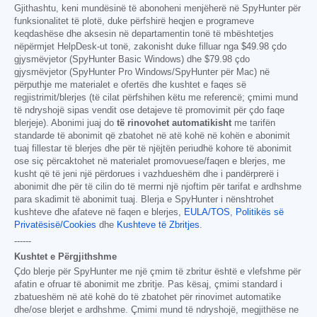
Gjithashtu, keni mundësinë të abonoheni menjëherë në SpyHunter për
funksionalitet të plotë, duke përfshirë heqjen e programeve
keqdashëse dhe aksesin në departamentin tonë të mbështetjes
nëpërmjet HelpDesk-ut tonë, zakonisht duke filluar nga
$49.98
çdo
gjysmëvjetor (SpyHunter Basic Windows) dhe
$79.98
çdo
gjysmëvjetor (SpyHunter Pro Windows/SpyHunter për Mac) në
përputhje me materialet e ofertës dhe kushtet e faqes së
regjistrimit/blerjes (të cilat përfshihen këtu me referencë; çmimi mund
të ndryshojë sipas vendit ose detajeve të promovimit për çdo faqe
blerjeje). Abonimi juaj do
të rinovohet automatikisht
me tarifën
standarde të abonimit që zbatohet në atë kohë në kohën e abonimit
tuaj fillestar të blerjes dhe për të njëjtën periudhë kohore të abonimit
ose siç përcaktohet në materialet promovuese/faqen e blerjes, me
kusht që të jeni një përdorues i vazhdueshëm dhe i pandërprerë i
abonimit dhe për të cilin do të merrni një njoftim për tarifat e ardhshme
para skadimit të abonimit tuaj. Blerja e SpyHunter i nënshtrohet
kushteve dhe afateve në faqen e blerjes,
EULA/TOS
,
Politikës së
Privatësisë/Cookies
dhe
Kushteve të Zbritjes
.
------
Kushtet e Përgjithshme
Çdo blerje për SpyHunter me një çmim të zbritur është e vlefshme për
afatin e ofruar të abonimit me zbritje. Pas kësaj, çmimi standard i
zbatueshëm në atë kohë do të zbatohet për rinovimet automatike
dhe/ose blerjet e ardhshme. Çmimi mund të ndryshojë, megjithëse ne