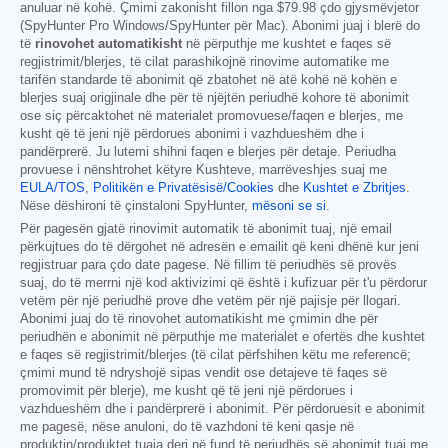
anuluar në kohë. Çmimi zakonisht fillon nga
$79.98
çdo gjysmëvjetor
(SpyHunter Pro Windows/SpyHunter për Mac). Abonimi juaj i blerë do
të
rinovohet automatikisht
në përputhje me kushtet e faqes së
regjistrimit/blerjes, të cilat parashikojnë rinovime automatike me
tarifën standarde të abonimit që zbatohet në atë kohë në kohën e
blerjes suaj origjinale dhe për të njëjtën periudhë kohore të abonimit
ose siç përcaktohet në materialet promovuese/faqen e blerjes, me
kusht që të jeni një përdorues abonimi i vazhdueshëm dhe i
pandërprerë. Ju lutemi shihni faqen e blerjes për detaje. Periudha
provuese i nënshtrohet këtyre Kushteve, marrëveshjes suaj me
EULA/TOS
,
Politikën e Privatësisë/Cookies
dhe
Kushtet e Zbritjes
.
Nëse dëshironi të çinstaloni SpyHunter,
mësoni se si
.
Për pagesën gjatë rinovimit automatik të abonimit tuaj, një email
përkujtues do të dërgohet në adresën e emailit që keni dhënë kur jeni
regjistruar para çdo date pagese. Në fillim të periudhës së provës
suaj, do të merrni një kod aktivizimi që është i kufizuar për t'u përdorur
vetëm për një periudhë prove dhe vetëm për një pajisje për llogari.
Abonimi juaj do të rinovohet automatikisht me çmimin dhe për
periudhën e abonimit në përputhje me materialet e ofertës dhe kushtet
e faqes së regjistrimit/blerjes (të cilat përfshihen këtu me referencë;
çmimi mund të ndryshojë sipas vendit ose detajeve të faqes së
promovimit për blerje), me kusht që të jeni një përdorues i
vazhdueshëm dhe i pandërprerë i abonimit. Për përdoruesit e abonimit
me pagesë, nëse anuloni, do të vazhdoni të keni qasje në
produktin/produktet tuaja deri në fund të periudhës së abonimit tuaj me