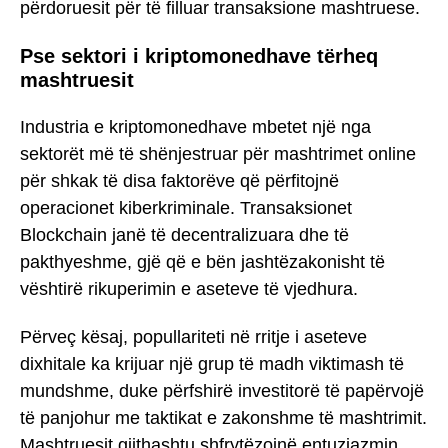
përdoruesit për të filluar transaksione mashtruese.
Pse sektori i kriptomonedhave tërheq
mashtruesit
Industria e kriptomonedhave mbetet një nga
sektorët më të shënjestruar për mashtrimet online
për shkak të disa faktorëve që përfitojnë
operacionet kiberkriminale. Transaksionet
Blockchain janë të decentralizuara dhe të
pakthyeshme, gjë që e bën jashtëzakonisht të
vështirë rikuperimin e aseteve të vjedhura.
Përveç kësaj, popullariteti në rritje i aseteve
dixhitale ka krijuar një grup të madh viktimash të
mundshme, duke përfshirë investitorë të papërvojë
të panjohur me taktikat e zakonshme të mashtrimit.
Mashtruesit gjithashtu shfrytëzojnë entuziazmin