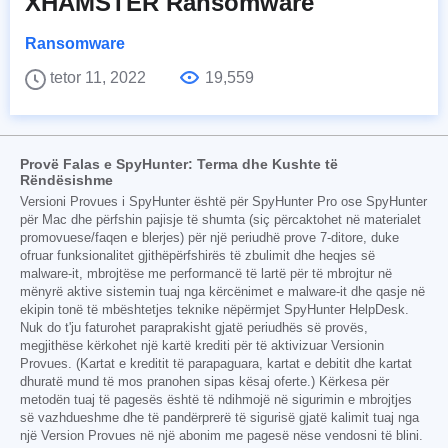
XHAMSTER Ransomware
Ransomware
tetor 11, 2022
19,559
Provë Falas e SpyHunter: Terma dhe Kushte të
Rëndësishme
Versioni Provues i SpyHunter është për SpyHunter Pro ose SpyHunter
për Mac dhe përfshin pajisje të shumta (siç përcaktohet në materialet
promovuese/faqen e blerjes) për një periudhë prove 7-ditore, duke
ofruar funksionalitet gjithëpërfshirës të zbulimit dhe heqjes së
malware-it, mbrojtëse me performancë të lartë për të mbrojtur në
mënyrë aktive sistemin tuaj nga kërcënimet e malware-it dhe qasje në
ekipin tonë të mbështetjes teknike nëpërmjet SpyHunter HelpDesk.
Nuk do t'ju faturohet paraprakisht gjatë periudhës së provës,
megjithëse kërkohet një kartë krediti për të aktivizuar Versionin
Provues. (Kartat e kreditit të parapaguara, kartat e debitit dhe kartat
dhuratë mund të mos pranohen sipas kësaj oferte.) Kërkesa për
metodën tuaj të pagesës është të ndihmojë në sigurimin e mbrojtjes
së vazhdueshme dhe të pandërprerë të sigurisë gjatë kalimit tuaj nga
një Version Provues në një abonim me pagesë nëse vendosni të blini.