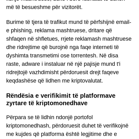
më të besueshme për vizitorët.
Burime të tjera të trafikut mund të përfshijnë email-
e phishing, reklama mashtruese, dritare që
shfaqen në shfletues, rrjete reklamash mashtruese
dhe ridrejtime që burojnë nga faqe interneti të
dyshimta transmetimi ose torrentesh. Në disa
raste, adware i instaluar në një pajisje mund t'i
ridrejtojë vazhdimisht përdoruesit drejt faqeve
keqdashëse që lidhen me kriptovalutat.
Rëndësia e verifikimit të platformave
zyrtare të kriptomonedhave
Përpara se të lidhin ndonjë portofol
kriptomonedhash, përdoruesit duhet të verifikojnë
me kujdes që platforma është legjitime dhe e