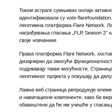
Током истраге сумњивих онлајн активн
идентификовали су vote-flarefoundatio
легитимна платформа Flare Network. Л
награђивања гласања „FLR Season 2“ к
своје новчанике.
Права платформа Flare Network, хостова
дизајниран да омогући функционалност
подржавају такве могућности. Страниц
легитимног пројекта у покушају да делу
Лажна веб страница репродукује елеме
и навигационе компоненте, како би ве
обавештени да ће им учешће у гласању