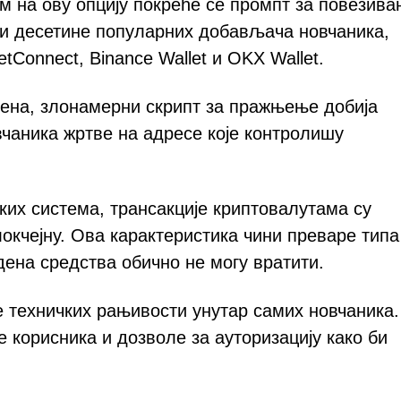
м на ову опцију покреће се промпт за повезива
жи десетине популарних добављача новчаника,
etConnect, Binance Wallet и OKX Wallet.
рена, злонамерни скрипт за пражњење добија
чаника жртве на адресе које контролишу
ких система, трансакције криптовалутама су
окчејну. Ова карактеристика чини преваре типа
адена средства обично не могу вратити.
 техничких рањивости унутар самих новчаника.
 корисника и дозволе за ауторизацију како би