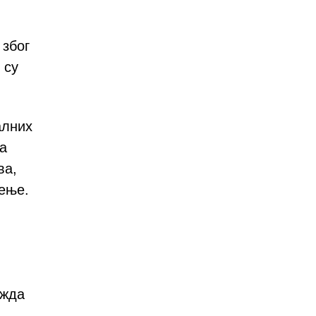
 због
 су
алних
ма
ва,
ђење.
ожда