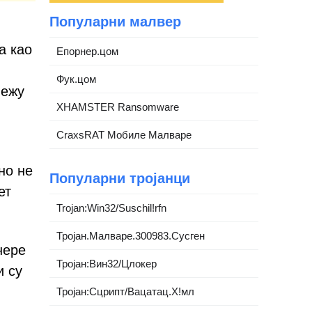
Популарни малвер
а као
Епорнер.цом
Фук.цом
вежу
XHAMSTER Ransomware
CraxsRAT Мобиле Малваре
но не
Популарни тројанци
ет
Trojan:Win32/Suschil!rfn
Тројан.Малваре.300983.Сусген
нере
Тројан:Вин32/Цлокер
и су
Тројан:Сцрипт/Вацатац.Х!мл