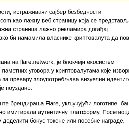
ости, истраживачи сајбер безбедности
n.com као лажну веб страницу која се представљ
ажна страница лажно рекламира догађај
ако би намамила власнике криптовалута да по
на на flare.network, је блокчејн екосистем
 паметних уговора у криптовалутама које извор
а за превару злоупотребљава визуелни идентит
је поуздано.
нте брендирања Flare, укључујући логотипе, ба
рно имитирала аутентичну платформу. Посетиоц
 доделити бонус токене или посебне награде.