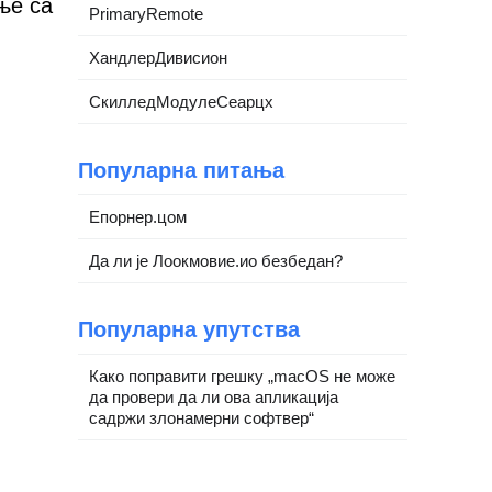
ње са
PrimaryRemote
ХандлерДивисион
СкилледМодулеСеарцх
Популарна питања
Епорнер.цом
Да ли је Лоокмовие.ио безбедан?
Популарна упутства
Како поправити грешку „macOS не може
да провери да ли ова апликација
садржи злонамерни софтвер“