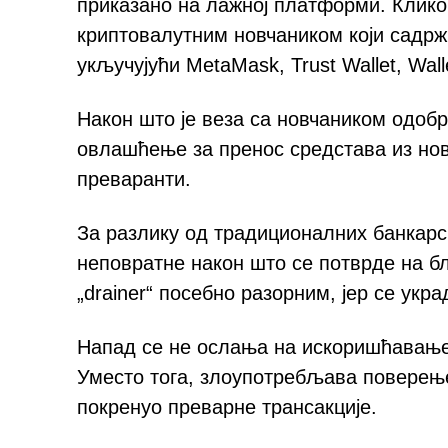
приказано на лажној платформи. Клико
криптовалутним новчаником који садр
укључујући MetaMask, Trust Wallet, Wall
Након што је веза са новчаником одоб
овлашћење за пренос средстава из нов
преваранти.
За разлику од традиционалних банкарс
неповратне након што се потврде на бл
„drainer“ посебно разорним, јер се укр
Напад се не ослања на искоришћавање
Уместо тога, злоупотребљава поверење
покренуо преварне трансакције.