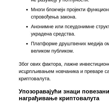
Многи блокчејн пројекти функцио
спровођења закона.
Анонимне или псеудонимне струк
украдена средства.
Платформе друштвених медија ом
великом публиком.
Због ових фактора, лажне инвестицион
исцрпљивањем новчаника и преваре са
криптовалута.
Упозоравајући знаци повезан
награђивање криптовалута