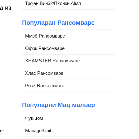
Тројан:Вин32/Пхонзи.А!мл
а из
Популаран Рансомваре
Ммвб Рансомваре
Офок Рансомваре
XHAMSTER Ransomware
Хлас Рансомваре
Poaz Ransomware
Популарни Мац малвер
Фук.цом
е“
ManagerUnit