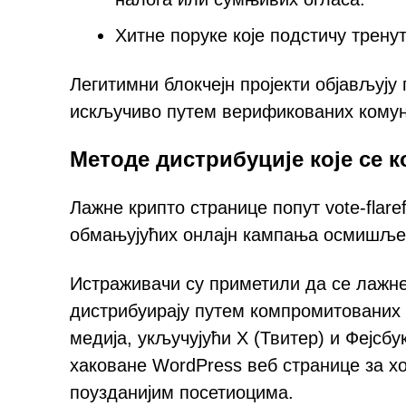
Хитне поруке које подстичу трену
Легитимни блокчејн пројекти објављуј
искључиво путем верификованих комун
Методе дистрибуције које се 
Лажне крипто странице попут vote-flar
обмањујућих онлајн кампања осмишљен
Истраживачи су приметили да се лажне
дистрибуирају путем компромитованих
медија, укључујући X (Твитер) и Фејсб
хаковане WordPress веб странице за 
поузданијим посетиоцима.