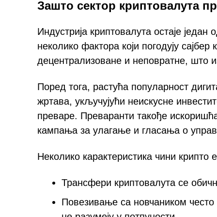
Зашто сектор криптовалута п
Индустрија криптовалута остаје један 
неколико фактора који погодују сајбер
децентрализоване и неповратне, што 
Поред тога, растућа популарност дигит
жртава, укључујући неискусне инвестит
преваре. Преваранти такође искоришћав
кампања за улагање и гласања о управ
Неколико карактеристика чини крипто 
Трансфери криптовалута се обичн
Повезивање са новчаником често
не разумеју у потпуности.