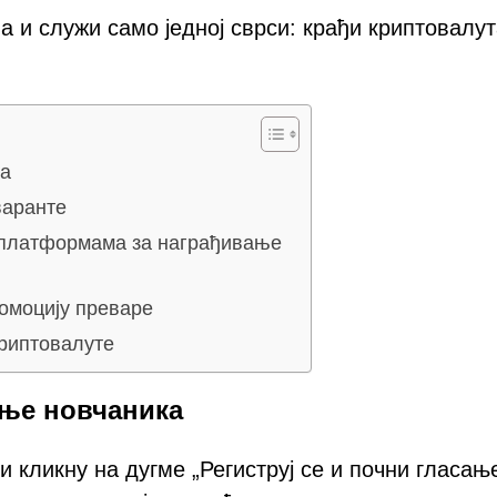
а и служи само једној сврси: крађи криптовалут
ка
варанте
 платформама за награђивање
ромоцију преваре
криптовалуте
ње новчаника
и кликну на дугме „Региструј се и почни гласањ