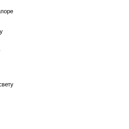
апоре
у
у
свету