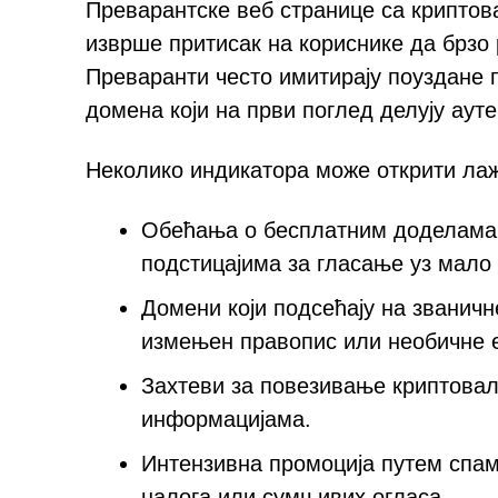
Преварантске веб странице са крипто
изврше притисак на кориснике да брзо 
Преваранти често имитирају поуздане
домена који на први поглед делују ауте
Неколико индикатора може открити ла
Обећања о бесплатним доделама 
подстицајима за гласање уз мало
Домени који подсећају на званичн
измењен правопис или необичне е
Захтеви за повезивање криптовал
информацијама.
Интензивна промоција путем спа
налога или сумњивих огласа.