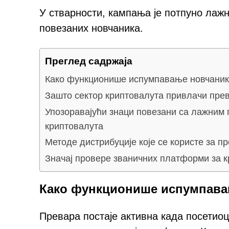
У стварности, кампања је потпуно лажн
повезаних новчаника.
Преглед садржаја
Како функционише испумпавање новчани
Зашто сектор криптовалута привлачи пре
Упозоравајући знаци повезани са лажним
криптовалута
Методе дистрибуције које се користе за п
Значај провере званичних платформи за 
Како функционише испумпава
Превара постаје активна када посетиоц