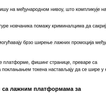
нишу на међународном нивоу, што компликује н
туре новчаника помажу криминалцима да сакриј
огућавају брзо ширење лажних промоција међ
е платформе, фишинг странице, преваре са
 поклањањем токена настављају да се шире у 
и са лажним платформама за