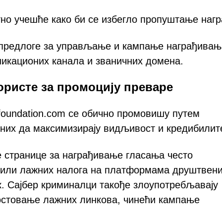
тно учешће како би се избегло пропуштање нагр
у предлоге за управљање и кампање награђивањ
икационих канала и званичних домена.
користе за промоцију преваре
efoundation.com се обично промовишу путем
их да максимизирају видљивост и кредибилите
 странице за награђивање гласања често
 или лажних налога на платформама друштвен
ук. Сајбер криминалци такође злоупотребљавају
хостовање лажних линкова, чинећи кампање