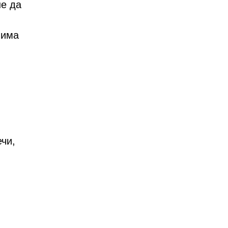
не да
нима
ечи,