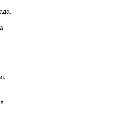
ада.
а
т.
их