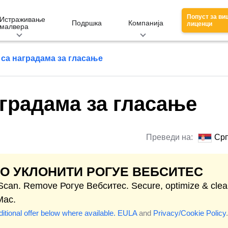
Попуст за ви
Истраживање
Подршка
Компанија
лиценци
малвера
са наградама за гласање
градама за гласање
Преведи на:
Срп
О УКЛОНИТИ РОГУЕ ВЕБСИТЕС
 Scan. Remove Рогуе Вебситес. Secure, optimize & cle
Mac.
itional offer below where available.
EULA
and
Privacy/Cookie Policy
.