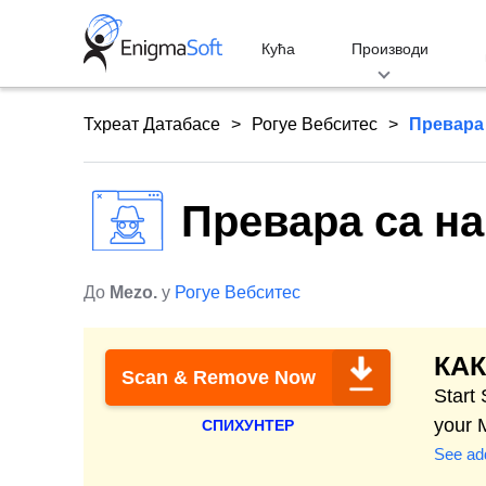
Skip
to
Кућа
Производи
content
Тхреат Датабасе
Рогуе Вебситес
Превара 
Превара са на
До
Mezo.
у
Рогуе Вебситес
КАК
Scan & Remove Now
Start
your 
СПИХУНТЕР
See add