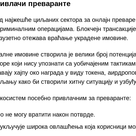
ривлачи преваранте
од најжешће циљаних сектора за онлајн преваре
 криминалним операцијама. Блокчејн трансакције
изузетно отежава враћање украдене имовине.
алне имовине створила је велики број потенциј
оре који нису упознати са уобичајеним тактика
ају хајпу око награда у виду токена, аирдропо
љању како би створили хитну ситуацију и узбу
екосистем посебно привлачним за преваранте:
о не могу вратити након потврде.
 укључује широка овлашћења која корисници м