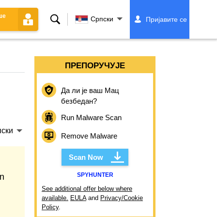
ше
Претрага
Српски
Пријавите се
ПРЕПОРУЧУЈЕ
Да ли је ваш Мац
безбедан?
Run Malware Scan
ски
Remove Malware
Scan Now
SPYHUNTER
an
See additional offer below where
available.
EULA
and
Privacy/Cookie
Policy
.