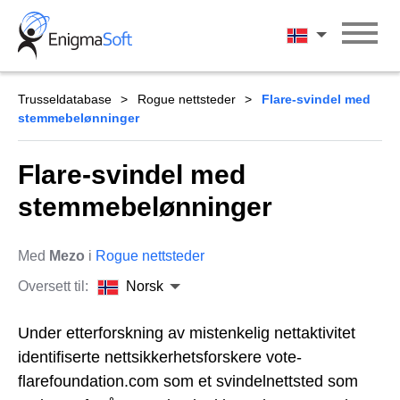
Skip
to
Norsk
content
Trusseldatabase
Rogue nettsteder
Flare-svindel med
stemmebelønninger
Flare-svindel med
stemmebelønninger
Med
Mezo
i
Rogue nettsteder
Oversett til:
Norsk
Under etterforskning av mistenkelig nettaktivitet
identifiserte nettsikkerhetsforskere vote-
flarefoundation.com som et svindelnettsted som