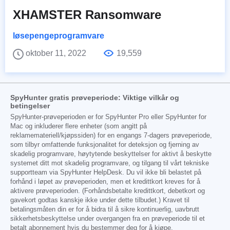
XHAMSTER Ransomware
løsepengeprogramvare
oktober 11, 2022
19,559
SpyHunter gratis prøveperiode: Viktige vilkår og
betingelser
SpyHunter-prøveperioden er for SpyHunter Pro eller SpyHunter for
Mac og inkluderer flere enheter (som angitt på
reklamemateriell/kjøpssiden) for en engangs 7-dagers prøveperiode,
som tilbyr omfattende funksjonalitet for deteksjon og fjerning av
skadelig programvare, høytytende beskyttelser for aktivt å beskytte
systemet ditt mot skadelig programvare, og tilgang til vårt tekniske
supportteam via SpyHunter HelpDesk. Du vil ikke bli belastet på
forhånd i løpet av prøveperioden, men et kredittkort kreves for å
aktivere prøveperioden. (Forhåndsbetalte kredittkort, debetkort og
gavekort godtas kanskje ikke under dette tilbudet.) Kravet til
betalingsmåten din er for å bidra til å sikre kontinuerlig, uavbrutt
sikkerhetsbeskyttelse under overgangen fra en prøveperiode til et
betalt abonnement hvis du bestemmer deg for å kjøpe.