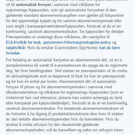
vil bli
automatisk fornyet
i samsvar med vilkårene for
registrerings-/kjøpssiden, som gir automatiske fornyelser til den
gjeldende standard abonnementsavgiften som gjelder på tidspunktet
for det opprinnelige kjøpet og for samme abonnementsperiode eller
som angitt i kampanjematerialene/kjøpssiden, forutsatt at du er en
kontinuerlig, uavbrutt abonnementsbruker. Se kjøpssiden for detaljer.
Prøveperioden er underlagt disse vilkårene, din samtykke til
EULA/vilkår for bruk
,
personvern-/informasjonskapsler-policy
og
rabattvilkår
. Hvis du ønsker å avinstallere SpyHunter,
kan du lære
hvordan
.
For betaling av automatisk fornyelse av abonnementet ditt, vil en e-
postpåminnelse bli sendt til e-postadressen du oppga da du registrerte
deg, før hver betalingsdato. Ved starten av prøveperioden vil du motta
en aktiveringskode som er begrenset til bruk for kun én prøveperiode
og for kun én enhet per konto. Abonnementet ditt vil automatisk
fornyes til prisen og for abonnementsperioden i samsvar med
tilbudsmaterialene og vilkårene for registrerings-/kjøpssiden (som er
innlemmet heri ved referanse; prisene kan variere avhengig av land
eller kampanje per kjøpssidedetaljer), forutsatt at du er en kontinuerlig,
uavbrutt abonnementsbruker. For betalende abonnementsbrukere vil
du fortsette å ha tilgang til produktet/produktene dine frem til slutten
av den betalte abonnementsperioden hvis du kansellerer. Hvis du
ønsker å motta refusjon for den daværende gjeldende
abonnementsperioden, må du kansellere og søke om refusjon innen