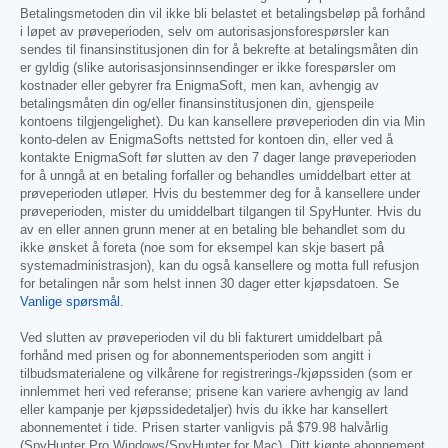
Betalingsmetoden din vil ikke bli belastet et betalingsbeløp på forhånd
i løpet av prøveperioden, selv om autorisasjonsforespørsler kan
sendes til finansinstitusjonen din for å bekrefte at betalingsmåten din
er gyldig (slike autorisasjonsinnsendinger er ikke forespørsler om
kostnader eller gebyrer fra EnigmaSoft, men kan, avhengig av
betalingsmåten din og/eller finansinstitusjonen din, gjenspeile
kontoens tilgjengelighet). Du kan kansellere prøveperioden din via Min
konto-delen av EnigmaSofts nettsted for kontoen din, eller ved å
kontakte EnigmaSoft før slutten av den 7 dager lange prøveperioden
for å unngå at en betaling forfaller og behandles umiddelbart etter at
prøveperioden utløper. Hvis du bestemmer deg for å kansellere under
prøveperioden, mister du umiddelbart tilgangen til SpyHunter. Hvis du
av en eller annen grunn mener at en betaling ble behandlet som du
ikke ønsket å foreta (noe som for eksempel kan skje basert på
systemadministrasjon), kan du også kansellere og motta full refusjon
for betalingen når som helst innen 30 dager etter kjøpsdatoen. Se
Vanlige spørsmål
.
Ved slutten av prøveperioden vil du bli fakturert umiddelbart på
forhånd med prisen og for abonnementsperioden som angitt i
tilbudsmaterialene og vilkårene for registrerings-/kjøpssiden (som er
innlemmet heri ved referanse; prisene kan variere avhengig av land
eller kampanje per kjøpssidedetaljer) hvis du ikke har kansellert
abonnementet i tide. Prisen starter vanligvis på
$79.98
halvårlig
(SpyHunter Pro Windows/SpyHunter for Mac). Ditt kjøpte abonnement