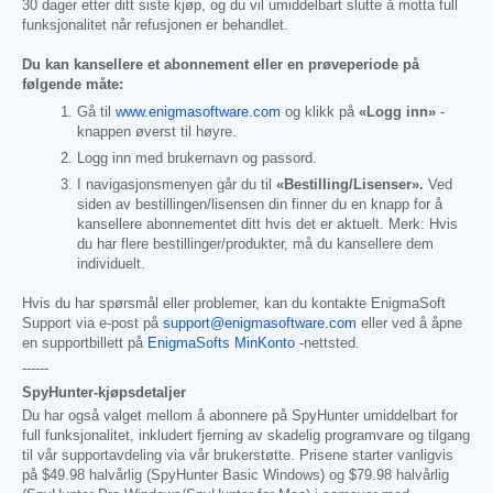
30 dager etter ditt siste kjøp, og du vil umiddelbart slutte å motta full
funksjonalitet når refusjonen er behandlet.
Du kan kansellere et abonnement eller en prøveperiode på
følgende måte:
Gå til
www.enigmasoftware.com
og klikk på
«Logg inn»
-
knappen øverst til høyre.
Logg inn med brukernavn og passord.
I navigasjonsmenyen går du til
«Bestilling/Lisenser».
Ved
siden av bestillingen/lisensen din finner du en knapp for å
kansellere abonnementet ditt hvis det er aktuelt. Merk: Hvis
du har flere bestillinger/produkter, må du kansellere dem
individuelt.
Hvis du har spørsmål eller problemer, kan du kontakte EnigmaSoft
Support via e-post på
support@enigmasoftware.com
eller ved å åpne
en supportbillett på
EnigmaSofts MinKonto
-nettsted.
------
SpyHunter-kjøpsdetaljer
Du har også valget mellom å abonnere på SpyHunter umiddelbart for
full funksjonalitet, inkludert fjerning av skadelig programvare og tilgang
til vår supportavdeling via vår brukerstøtte. Prisene starter vanligvis
på
$49.98
halvårlig (SpyHunter Basic Windows) og
$79.98
halvårlig