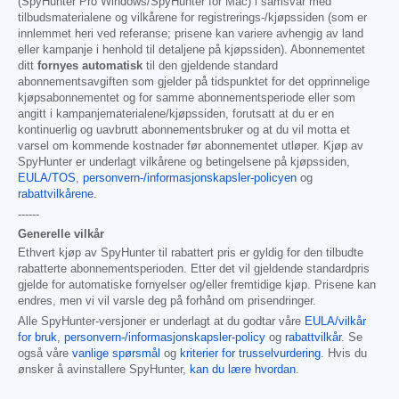
(SpyHunter Pro Windows/SpyHunter for Mac) i samsvar med
tilbudsmaterialene og vilkårene for registrerings-/kjøpssiden (som er
innlemmet heri ved referanse; prisene kan variere avhengig av land
eller kampanje i henhold til detaljene på kjøpssiden). Abonnementet
ditt
fornyes automatisk
til den gjeldende standard
abonnementsavgiften som gjelder på tidspunktet for det opprinnelige
kjøpsabonnementet og for samme abonnementsperiode eller som
angitt i kampanjematerialene/kjøpssiden, forutsatt at du er en
kontinuerlig og uavbrutt abonnementsbruker og at du vil motta et
varsel om kommende kostnader før abonnementet utløper. Kjøp av
SpyHunter er underlagt vilkårene og betingelsene på kjøpssiden,
EULA/TOS
,
personvern-/informasjonskapsler-policyen
og
rabattvilkårene
.
------
Generelle vilkår
Ethvert kjøp av SpyHunter til rabattert pris er gyldig for den tilbudte
rabatterte abonnementsperioden. Etter det vil gjeldende standardpris
gjelde for automatiske fornyelser og/eller fremtidige kjøp. Prisene kan
endres, men vi vil varsle deg på forhånd om prisendringer.
Alle SpyHunter-versjoner er underlagt at du godtar våre
EULA/vilkår
for bruk
,
personvern-/informasjonskapsler-policy
og
rabattvilkår
. Se
også våre
vanlige spørsmål
og
kriterier for trusselvurdering
. Hvis du
ønsker å avinstallere SpyHunter,
kan du lære hvordan
.