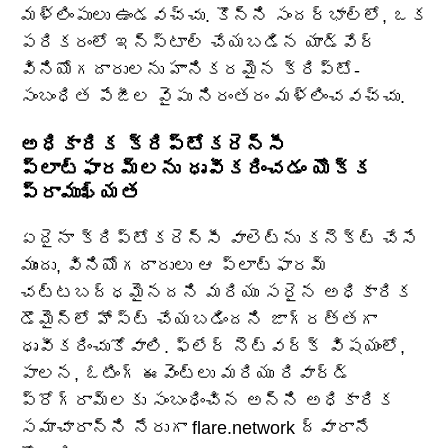
మళ్లింపులు ఉండవచ్చు. కొన్ని సందర్భాల్లో, ఒక
పరికరంలో ఇన్‌స్టాల్ చేయబడిన యాడ్‌వేర్
వినియోగదారులను హానికరమైన క్రిప్టో-
సంబంధిత పేజీల వైపు నిరంతరం మళ్లించవచ్చు.
అధికారిక క్రిప్టోకరెన్సీ
ప్లాట్‌ఫారమ్‌లను ధృవీకరించడం యొక్క
ప్రాముఖ్యత
ఏదైనా క్రిప్టోకరెన్సీ వాలెట్‌ను కనెక్ట్ చేసే
ముందు, వినియోగదారులు ఆ ప్లాట్‌ఫారమ్
చట్టబద్ధమైనదని మరియు సరైన అధికారిక
డొమైన్‌లో హోస్ట్ చేయబడిందని జాగ్రత్తగా
ధృవీకరించుకోవాలి. ఫ్లేర్ నెట్‌వర్క్ విషయంలో,
పాలన, ఓటింగ్ ఈవెంట్‌లు మరియు రివార్డ్
ప్రోగ్రామ్‌లకు సంబంధించిన అన్ని అధికారిక
సమాచారాన్ని నేరుగా flare.network ద్వారానే