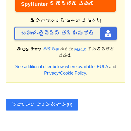
SpyHunter ని డౌన్‌లోడ్ చేయండి
మీ వ్యాపారం డబ్బు ఆదా చేసుకోండి!
బహుళ-లైసెన్స్ తగ్గింపు కోట్
మీ OS కాదా?
విండోస్®
మరియు
Mac®
కోసం డౌన్‌లోడ్
చేయండి.
See additional offer below where available.
EULA
and
Privacy/Cookie Policy
.
వ్యాఖ్యల ఫారమ్‌ను చూపు (0)