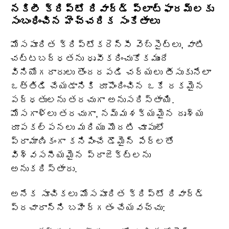
నకిలీ క్రిప్టో రివార్డ్ ప్లాట్‌ఫారమ్‌లకు
సంబంధించిన హెచ్చరిక సంకేతాలు
మోసపూరిత క్రిప్టోకరెన్సీ వెబ్‌సైట్‌లు, వాటి
చట్టబద్ధతను ధృవీకరించుకోకముందే
వినియోగదారులు తొందరపడి చర్యలు తీసుకునేలా
ఒత్తిడి చేయడానికి రూపొందించిన ఒకే రకమైన
పద్ధతులను తరచుగా అనుసరిస్తాయి.
మోసగాళ్లు తరచుగా, నమ్మశక్యమైన దృశ్య
రూపకల్పనలు మరియు మొదటి చూపులో
ప్రామాణికంగా కనిపించే డొమైన్ పేర్లతో
విశ్వసనీయమైన ప్రాజెక్ట్‌లను
అనుకరిస్తారు.
అనేక సూచికలు మోసపూరిత క్రిప్టో రివార్డ్
ప్రచారాన్ని బహిర్గతం చేయవచ్చు: