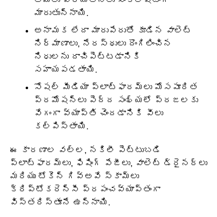
అమలు ప్రయత్నాలు సంక్లిష్టంగా
మారుతున్నాయి.
అనామక లేదా మారుపేరుతో కూడిన వాలెట్
నిర్మాణాలు, నేరస్థులు దొంగిలించిన
నిధులను దాచిపెట్టడానికి
సహాయపడతాయి.
సోషల్ మీడియా ప్లాట్‌ఫారమ్‌లు మోసపూరిత
ప్రమోషన్‌లు పెద్ద సంఖ్యలో ప్రజలకు
వేగంగా వ్యాప్తి చెందడానికి వీలు
కల్పిస్తాయి.
ఈ కారణాల వల్ల, నకిలీ పెట్టుబడి
ప్లాట్‌ఫారమ్‌లు, ఫిషింగ్ పేజీలు, వాలెట్ డ్రైనర్‌లు
మరియు టోకెన్ గివ్‌అవే స్కామ్‌లు
క్రిప్టోకరెన్సీ ప్రపంచవ్యాప్తంగా
విస్తరిస్తూనే ఉన్నాయి.