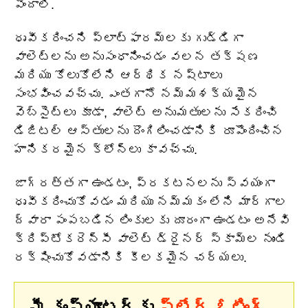
పొందాలి.
ధృవీకరించని ప్లాట్‌ఫారమ్‌లకు గుడ్డిగా
వాలెట్‌లను అనుసంధానించడం వలన తక్షణ
మరియు కోలుకోలేని ఆర్థిక నష్టాలు
సంభవించవచ్చు. ఎంతగానో నమ్మశక్యమైన
వెబ్‌సైట్‌లు కూడా, వాలెట్ అనుమతులను సేకరించి
డిజిటల్ ఆస్తులను దొంగిలించడానికి రూపొందించిన
హానికరమైన క్లోన్‌లు కావచ్చు.
జాగ్రత్తగా ఉండటం, ప్రకటనలను స్వయంగా
ధృవీకరించుకోవడం మరియు నమ్మకం లేని మార్గాల
ద్వారా పంపబడిన లింకులకు దూరంగా ఉండటం అనేవి
క్రిప్టోకరెన్సీ వాలెట్ డ్రైనర్ స్కామ్‌ల నుండి
రక్షించుకోవడానికి కీలకమైన చర్యలు.
మీ కంప్యూటర్‌కు
ఫ్లేర్ ఓటింగ్