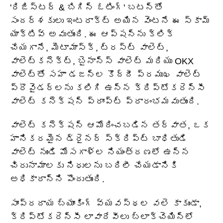
'రిజిస్టర్ & బిగిన్ ఓటింగ్' బటన్‌తో
సందర్శకులు ఇంటరాక్ట్ అయిన వెంటనే ఈ స్కామ్
యాక్టివ్ అవుతుంది. ఈ ఆప్షన్‌ను క్లిక్
చేయగానే, మెటామాస్క్, ట్రస్ట్ వాలెట్,
వాలెట్‌కనెక్ట్, బైనాన్స్ వాలెట్ మరియు OKX
వాలెట్‌తో సహా డజన్ల కొద్దీ ప్రముఖ వాలెట్
ప్రొవైడర్లను కలిగి ఉన్న క్రిప్టోకరెన్సీ
వాలెట్ కనెక్షన్ ప్రాంప్ట్ ప్రారంభమవుతుంది.
వాలెట్ కనెక్షన్ ఆమోదించబడిన తర్వాత, ఒక
హానికరమైన డ్రైనర్ స్క్రిప్ట్ బాధితుడి
వాలెట్ నుండి మోసగాళ్ల నియంత్రణలో ఉన్న
చిరునామాలకు నిధులను బదిలీ చేయడానికి
అధికారాన్ని పొందుతుంది.
సాంప్రదాయ బ్యాంకింగ్ వ్యవస్థల వలె కాకుండా,
క్రిప్టోకరెన్సీ లావాదేవీలు బ్లాక్‌చెయిన్‌లో