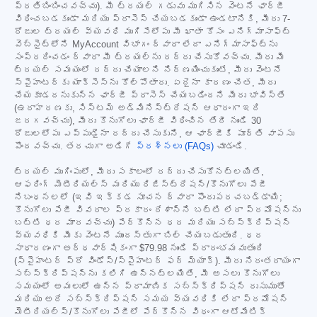
ప్రతిబింబించవచ్చు). మీ ట్రయల్ గడువు ముగిసిన వెంటనే ఛార్జీ
విధించబడకుండా మరియు ప్రాసెస్ చేయబడకుండా ఉండటానికి, మీరు 7-
రోజుల ట్రయల్ వ్యవధి ముగిసేలోపు మీ ఖాతా కోసం ఎనిగ్మాసాఫ్ట్
వెబ్‌సైట్‌లోని MyAccount విభాగం ద్వారా లేదా ఎనిగ్మాసాఫ్ట్‌ను
సంప్రదించడం ద్వారా మీ ట్రయల్‌ను రద్దు చేసుకోవచ్చు. మీరు మీ
ట్రయల్ సమయంలో రద్దు చేయాలని నిర్ణయించుకుంటే, మీరు వెంటనే
స్పైహంటర్‌కు యాక్సెస్‌ను కోల్పోతారు. ఏదైనా కారణం చేత, మీరు
చేయకూడదనుకున్న ఛార్జీ ప్రాసెస్ చేయబడిందని మీరు భావిస్తే
(ఉదాహరణకు, సిస్టమ్ అడ్మినిస్ట్రేషన్ ఆధారంగా ఇది
జరగవచ్చు), మీరు కొనుగోలు ఛార్జీ విధించిన తేదీ నుండి 30
రోజులలోపు ఎప్పుడైనా రద్దు చేసుకుని, ఆ ఛార్జీకి పూర్తి వాపసు
పొందవచ్చు. తరచుగా అడిగే
ప్రశ్నలు (FAQs)
చూడండి.
ట్రయల్ ముగింపులో, మీరు సకాలంలో రద్దు చేసుకోనట్లయితే,
ఆఫరింగ్ మెటీరియల్స్ మరియు రిజిస్ట్రేషన్/కొనుగోలు పేజీ
నిబంధనలలో (ఇవి ఇక్కడ సూచన ద్వారా పొందుపరచబడ్డాయి;
కొనుగోలు పేజీ వివరాల ప్రకారం దేశాన్ని బట్టి లేదా ప్రమోషన్‌ను
బట్టి ధర మారవచ్చు) పేర్కొన్న ధర మరియు సబ్‌స్క్రిప్షన్
వ్యవధికి మీకు వెంటనే ముందస్తుగా బిల్ చేయబడుతుంది. ధర
సాధారణంగా అర్ధవార్షికంగా
$79.98
నుండి ప్రారంభమవుతుంది
(స్పైహంటర్ ప్రో విండోస్/స్పైహంటర్ ఫర్ మ్యాక్). మీరు నిరంతరాయంగా
సబ్‌స్క్రిప్షన్‌ను కలిగి ఉన్నట్లయితే, మీ అసలు కొనుగోలు
సమయంలో అమలులో ఉన్న ప్రామాణిక సబ్‌స్క్రిప్షన్ రుసుముతో
మరియు అదే సబ్‌స్క్రిప్షన్ సమయ వ్యవధికి లేదా ప్రమోషన్
మెటీరియల్స్/కొనుగోలు పేజీలో పేర్కొన్న విధంగా ఆటోమేటిక్