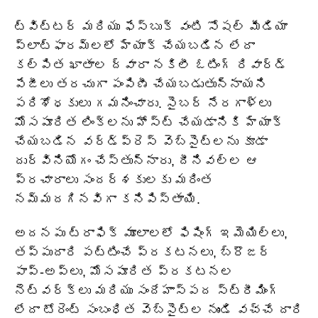
ట్విట్టర్ మరియు ఫేస్‌బుక్ వంటి సోషల్ మీడియా
ప్లాట్‌ఫారమ్‌లలో హ్యాక్ చేయబడిన లేదా
కల్పిత ఖాతాల ద్వారా నకిలీ ఓటింగ్ రివార్డ్
పేజీలు తరచుగా పంపిణీ చేయబడుతున్నాయని
పరిశోధకులు గమనించారు. సైబర్ నేరగాళ్లు
మోసపూరిత లింక్‌లను హోస్ట్ చేయడానికి హ్యాక్
చేయబడిన వర్డ్‌ప్రెస్ వెబ్‌సైట్‌లను కూడా
దుర్వినియోగం చేస్తున్నారు, దీనివల్ల ఆ
ప్రచారాలు సందర్శకులకు మరింత
నమ్మదగినవిగా కనిపిస్తాయి.
అదనపు ట్రాఫిక్ మూలాలలో ఫిషింగ్ ఇమెయిల్‌లు,
తప్పుదారి పట్టించే ప్రకటనలు, బ్రౌజర్
పాప్-అప్‌లు, మోసపూరిత ప్రకటనల
నెట్‌వర్క్‌లు మరియు సందేహాస్పద స్ట్రీమింగ్
లేదా టోరెంట్ సంబంధిత వెబ్‌సైట్‌ల నుండి వచ్చే దారి