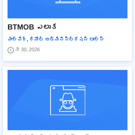
BTMOB ఎలుక
మాల్వేర్
,
రిమోట్ అడ్మినిస్ట్రేషన్ టూల్స్
మే 30, 2026