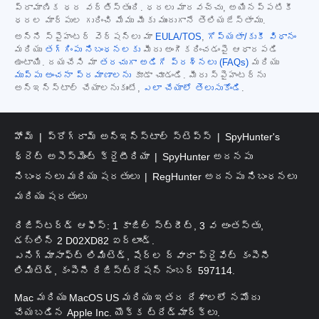
ప్రామాణిక ధర వర్తిస్తుంది. ధరలు మారవచ్చు, అయినప్పటికీ
ధరల మార్పుల గురించి మేము మీకు ముందుగానే తెలియజేస్తాము.
అన్ని స్పైహంటర్ వెర్షన్‌లు మా
EULA/TOS
,
గోప్యతా/కుకీ విధానం
మరియు
తగ్గింపు నిబంధనలకు
మీరు అంగీకరించడంపై ఆధారపడి
ఉంటాయి. దయచేసి మా
తరచుగా అడిగే ప్రశ్నలు (FAQs)
మరియు
ముప్పు అంచనా ప్రమాణాలను
కూడా చూడండి. మీరు స్పైహంటర్‌ను
అన్‌ఇన్‌స్టాల్ చేయాలనుకుంటే,
ఎలా చేయాలో తెలుసుకోండి
.
హోమ్
ప్రోగ్రామ్ అన్‌ఇన్‌స్టాల్ స్టెప్స్
SpyHunter's
థ్రెట్ అసెస్‌మెంట్ క్రైటీరియా
SpyHunter అదనపు
నిబంధనలు మరియు షరతులు
RegHunter అదనపు నిబంధనలు
మరియు షరతులు
రిజిస్టర్డ్ ఆఫీస్: 1 కాజిల్ స్ట్రీట్, 3 వ అంతస్తు,
డబ్లిన్ 2 D02XD82 ఐర్లాండ్.
ఎనిగ్మాసాఫ్ట్ లిమిటెడ్, షేర్ల ద్వారా ప్రైవేట్ కంపెనీ
లిమిటెడ్, కంపెనీ రిజిస్ట్రేషన్ నంబర్ 597114.
Mac మరియు MacOS US మరియు ఇతర దేశాలలో నమోదు
చేయబడిన Apple Inc. యొక్క ట్రేడ్‌మార్క్‌లు.