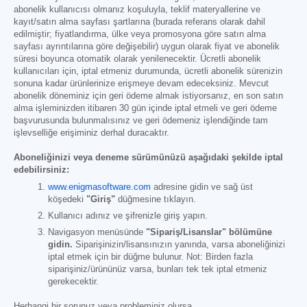
abonelik kullanıcısı olmanız koşuluyla, teklif materyallerine ve
kayıt/satın alma sayfası şartlarına (burada referans olarak dahil
edilmiştir; fiyatlandırma, ülke veya promosyona göre satın alma
sayfası ayrıntılarına göre değişebilir) uygun olarak fiyat ve abonelik
süresi boyunca otomatik olarak yenilenecektir. Ücretli abonelik
kullanıcıları için, iptal etmeniz durumunda, ücretli abonelik sürenizin
sonuna kadar ürünlerinize erişmeye devam edeceksiniz. Mevcut
abonelik döneminiz için geri ödeme almak istiyorsanız, en son satın
alma işleminizden itibaren 30 gün içinde iptal etmeli ve geri ödeme
başvurusunda bulunmalısınız ve geri ödemeniz işlendiğinde tam
işlevselliğe erişiminiz derhal duracaktır.
Aboneliğinizi veya deneme sürümünüzü aşağıdaki şekilde iptal
edebilirsiniz:
www.enigmasoftware.com
adresine gidin ve sağ üst
köşedeki
"Giriş"
düğmesine tıklayın.
Kullanıcı adınız ve şifrenizle giriş yapın.
Navigasyon menüsünde
"Sipariş/Lisanslar" bölümüne
gidin.
Siparişinizin/lisansınızın yanında, varsa aboneliğinizi
iptal etmek için bir düğme bulunur. Not: Birden fazla
siparişiniz/ürününüz varsa, bunları tek tek iptal etmeniz
gerekecektir.
Herhangi bir sorunuz veya probleminiz olursa,