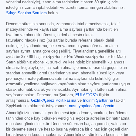
yönetimi nedeniyle), satın alma tarihinden itibaren 30 gün içinde
istediğiniz zaman iptal edebilir ve ücretin tamamını geri alabilirsiniz.
Sıkça Sorulan Sorulara
bakın.
Deneme süresinin sonunda, zamanında iptal etmediyseniz, teklif
materyallerinde ve kayıt/satın alma sayfası şartlarında belirtilen
fiyattan ve abonelik süresi için derhal peşin olarak
faturalandırılacaksınız (bu şartlar burada referans olarak dahil
edilmiştir; fiyatlandırma, ülke veya promosyona göre satın alma
sayfası ayrıntılarına göre değişebilir). Fiyatlandırma genellikle altı
ayda bir
$79.98
başlar (SpyHunter Pro Windows/SpyHunter for Mac).
Satın aldığınız abonelik, sürekli ve kesintisiz bir abonelik kullanıcısı
olmanız koşuluyla, orijinal satın alma işleminiz sırasında geçerli olan
standart abonelik ücreti üzerinden ve aynı abonelik süresi için veya
promosyon materyallerinde/satın alma sayfasında belirtildiği gibi
otomatik
yenileme sağlayan kayıt/satın alma sayfası şartlarına uygun
olarak otomatik olarak yenilenecektir. Ayrıntılar için lütfen satın alma
sayfasına bakın. Deneme, bu Şartlara,
EULA/TOS'a
ilişkin
anlaşmanıza,
Gizlilik/Çerez Politikasına
ve
İndirim Şartlarına
tabidir.
SpyHunter'ı kaldırmak istiyorsanız,
nasıl yapılacağını öğrenin
.
Aboneliğinizin otomatik yenilenmesi için ödeme yaparken, her ödeme
tarihinden önce kayıt olurken verdiğiniz e-posta adresine bir hatırlatma
e-postası gönderilecektir. Deneme sürenizin başlangıcında, yalnızca
bir deneme süresi ve hesap başına yalnızca bir cihaz için geçerli olan
bir aktivasyon kodu alacaksınız. Aboneliğiniz, sürekli ve kesintisiz bir