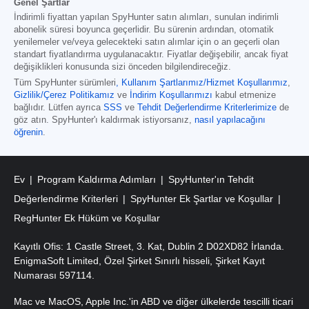
Genel Şartlar
İndirimli fiyattan yapılan SpyHunter satın alımları, sunulan indirimli
abonelik süresi boyunca geçerlidir. Bu sürenin ardından, otomatik
yenilemeler ve/veya gelecekteki satın alımlar için o an geçerli olan
standart fiyatlandırma uygulanacaktır. Fiyatlar değişebilir, ancak fiyat
değişiklikleri konusunda sizi önceden bilgilendireceğiz.
Tüm SpyHunter sürümleri
,
Kullanım Şartlarımız/Hizmet Koşullarımız
,
Gizlilik/Çerez Politikamız
ve
İndirim Koşullarımızı
kabul etmenize
bağlıdır. Lütfen ayrıca
SSS
ve
Tehdit Değerlendirme Kriterlerimize
de
göz atın. SpyHunter'ı kaldırmak istiyorsanız,
nasıl yapılacağını
öğrenin
.
Ev
Program Kaldırma Adımları
SpyHunter'ın Tehdit
Değerlendirme Kriterleri
SpyHunter Ek Şartlar ve Koşullar
RegHunter Ek Hüküm ve Koşullar
Kayıtlı Ofis: 1 Castle Street, 3. Kat, Dublin 2 D02XD82 İrlanda.
EnigmaSoft Limited, Özel Şirket Sınırlı hisseli, Şirket Kayıt
Numarası 597114.
Mac ve MacOS, Apple Inc.'in ABD ve diğer ülkelerde tescilli ticari