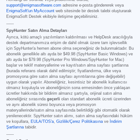
support@enigmasoftware.com
adresine e-posta göndererek veya
EnigmaSoft'un MyAccount
web sitesinde bir destek talebi oluşturarak
EnigmaSoft Destek ekibiyle iletişime geçebilirsiniz.
------
SpyHunter Satın Alma Detayları
Ayrıca, kötü amaçlı yazılımların kaldırılması ve HelpDesk aracılığıyla
destek departmanımıza erişim de dahil olmak üzere tam işlevsellik
için SpyHunter'a hemen abone olma seçeneğiniz de bulunmaktadır. Bu
abonelik genellikle altı ayda bir
$49.98
(SpyHunter Basic Windows) ve
altı ayda bir
$79.98
(SpyHunter Pro Windows/SpyHunter for Mac)
başlar ve teklif materyallerine ve kayıt/satın alma sayfası şartlarına
(burada referans olarak dahil edilmiştir; fiyatlandırma, ülke veya
promosyona göre satın alma sayfası ayrıntılarına göre değişebilir)
uygun olarak yapılır. Aboneliğiniz, kesintisiz bir abonelik kullanıcısı
olmanız koşuluyla ve aboneliğinizin sona ermesinden önce yaklaşan
ücretler hakkında bir bildirim almanız şartıyla, orijinal satın alma
aboneliğiniz sırasında
geçerli
olan standart abonelik ücreti üzerinden
ve aynı abonelik süresi boyunca veya promosyon
materyallerinde/satın alma sayfasında belirtildiği gibi otomatik olarak
yenilenecektir. SpyHunter satın alımı, satın alma sayfasındaki hüküm
ve koşullara,
EULA/TOS'a
,
Gizlilik/Çerez Politikasına
ve
İndirim
Şartlarına
tabidir.
------