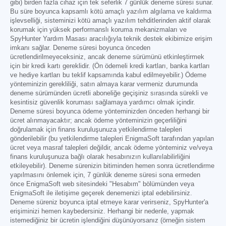
gibi) birden fazla cihaz için tek seferlik 7 günlük deneme süresi sunar.
Bu süre boyunca kapsamlı kötü amaçlı yazılım algılama ve kaldırma
işlevselliği, sisteminizi kötü amaçlı yazılım tehditlerinden aktif olarak
korumak için yüksek performanslı koruma mekanizmaları ve
SpyHunter Yardım Masası aracılığıyla teknik destek ekibimize erişim
imkanı sağlar. Deneme süresi boyunca önceden
ücretlendirilmeyeceksiniz, ancak deneme sürümünü etkinleştirmek
için bir kredi kartı gereklidir. (Ön ödemeli kredi kartları, banka kartları
ve hediye kartları bu teklif kapsamında kabul edilmeyebilir.) Ödeme
yönteminizin gerekliliği, satın almaya karar vermeniz durumunda
deneme sürümünden ücretli aboneliğe geçişiniz sırasında sürekli ve
kesintisiz güvenlik koruması sağlamaya yardımcı olmak içindir.
Deneme süresi boyunca ödeme yönteminizden önceden herhangi bir
ücret alınmayacaktır; ancak ödeme yönteminizin geçerliliğini
doğrulamak için finans kuruluşunuza yetkilendirme talepleri
gönderilebilir (bu yetkilendirme talepleri EnigmaSoft tarafından yapılan
ücret veya masraf talepleri değildir, ancak ödeme yönteminiz ve/veya
finans kuruluşunuza bağlı olarak hesabınızın kullanılabilirliğini
etkileyebilir). Deneme sürenizin bitiminden hemen sonra ücretlendirme
yapılmasını önlemek için, 7 günlük deneme süresi sona ermeden
önce EnigmaSoft web sitesindeki "Hesabım" bölümünden veya
EnigmaSoft ile iletişime geçerek denemenizi iptal edebilirsiniz.
Deneme süreniz boyunca iptal etmeye karar verirseniz, SpyHunter'a
erişiminizi hemen kaybedersiniz. Herhangi bir nedenle, yapmak
istemediğiniz bir ücretin işlendiğini düşünüyorsanız (örneğin sistem