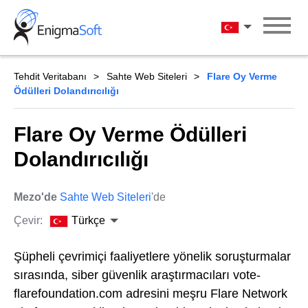
Skip
to
Türkçe
content
Tehdit Veritabanı
Sahte Web Siteleri
Flare Oy Verme
Ödülleri Dolandırıcılığı
Flare Oy Verme Ödülleri
Dolandırıcılığı
Mezo'de
Sahte Web Siteleri
'de
Çevir:
Türkçe
Şüpheli çevrimiçi faaliyetlere yönelik soruşturmalar
sırasında, siber güvenlik araştırmacıları vote-
flarefoundation.com adresini meşru Flare Network