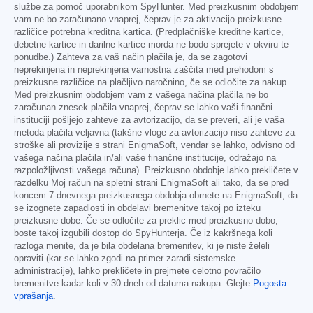
službe za pomoč uporabnikom SpyHunter. Med preizkusnim obdobjem
vam ne bo zaračunano vnaprej, čeprav je za aktivacijo preizkusne
različice potrebna kreditna kartica. (Predplačniške kreditne kartice,
debetne kartice in darilne kartice morda ne bodo sprejete v okviru te
ponudbe.) Zahteva za vaš način plačila je, da se zagotovi
neprekinjena in neprekinjena varnostna zaščita med prehodom s
preizkusne različice na plačljivo naročnino, če se odločite za nakup.
Med preizkusnim obdobjem vam z vašega načina plačila ne bo
zaračunan znesek plačila vnaprej, čeprav se lahko vaši finančni
instituciji pošljejo zahteve za avtorizacijo, da se preveri, ali je vaša
metoda plačila veljavna (takšne vloge za avtorizacijo niso zahteve za
stroške ali provizije s strani EnigmaSoft, vendar se lahko, odvisno od
vašega načina plačila in/ali vaše finančne institucije, odražajo na
razpoložljivosti vašega računa). Preizkusno obdobje lahko prekličete v
razdelku Moj račun na spletni strani EnigmaSoft ali tako, da se pred
koncem 7-dnevnega preizkusnega obdobja obrnete na EnigmaSoft, da
se izognete zapadlosti in obdelavi bremenitve takoj po izteku
preizkusne dobe. Če se odločite za preklic med preizkusno dobo,
boste takoj izgubili dostop do SpyHunterja. Če iz kakršnega koli
razloga menite, da je bila obdelana bremenitev, ki je niste želeli
opraviti (kar se lahko zgodi na primer zaradi sistemske
administracije), lahko prekličete in prejmete celotno povračilo
bremenitve kadar koli v 30 dneh od datuma nakupa. Glejte
Pogosta
vprašanja
.