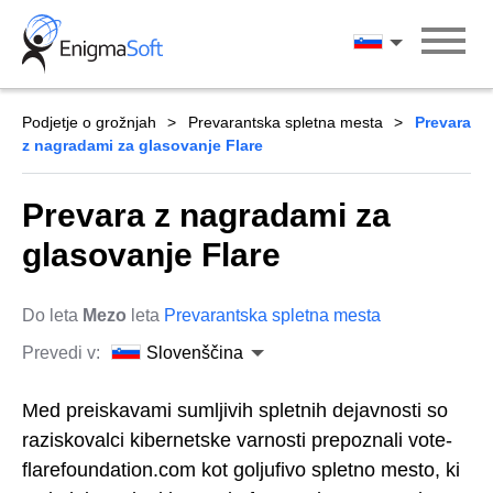
Skip
to
Slovenščina
content
Podjetje o grožnjah
Prevarantska spletna mesta
Prevara
z nagradami za glasovanje Flare
Prevara z nagradami za
glasovanje Flare
Do leta
Mezo
leta
Prevarantska spletna mesta
Prevedi v:
Slovenščina
Med preiskavami sumljivih spletnih dejavnosti so
raziskovalci kibernetske varnosti prepoznali vote-
flarefoundation.com kot goljufivo spletno mesto, ki