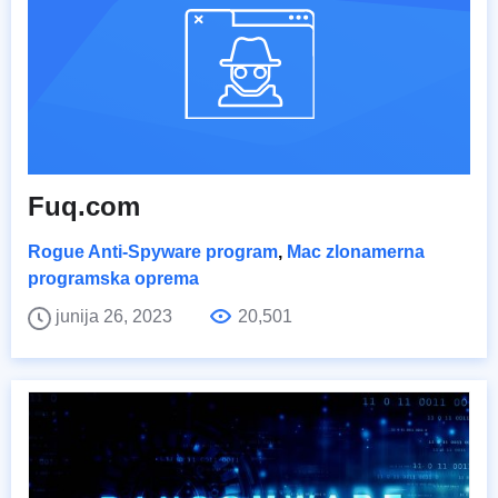
Fuq.com
Rogue Anti-Spyware program
,
Mac zlonamerna
programska oprema
junija 26, 2023
20,501