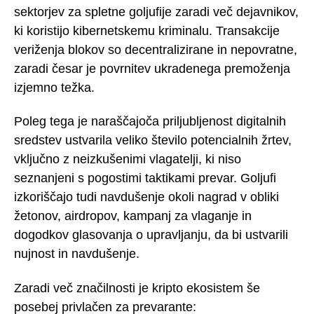
sektorjev za spletne goljufije zaradi več dejavnikov,
ki koristijo kibernetskemu kriminalu. Transakcije
veriženja blokov so decentralizirane in nepovratne,
zaradi česar je povrnitev ukradenega premoženja
izjemno težka.
Poleg tega je naraščajoča priljubljenost digitalnih
sredstev ustvarila veliko število potencialnih žrtev,
vključno z neizkušenimi vlagatelji, ki niso
seznanjeni s pogostimi taktikami prevar. Goljufi
izkoriščajo tudi navdušenje okoli nagrad v obliki
žetonov, airdropov, kampanj za vlaganje in
dogodkov glasovanja o upravljanju, da bi ustvarili
nujnost in navdušenje.
Zaradi več značilnosti je kripto ekosistem še
posebej privlačen za prevarante: