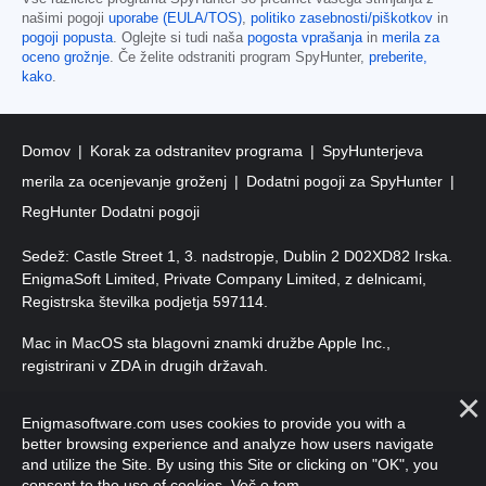
našimi pogoji
uporabe (EULA/TOS)
,
politiko zasebnosti/piškotkov
in
pogoji popusta
. Oglejte si tudi naša
pogosta vprašanja
in
merila za
oceno grožnje
. Če želite odstraniti program SpyHunter,
preberite,
kako
.
Domov
Korak za odstranitev programa
SpyHunterjeva
merila za ocenjevanje groženj
Dodatni pogoji za SpyHunter
RegHunter Dodatni pogoji
Sedež: Castle Street 1, 3. nadstropje, Dublin 2 D02XD82 Irska.
EnigmaSoft Limited, Private Company Limited, z delnicami,
Registrska številka podjetja 597114.
Mac in MacOS sta blagovni znamki družbe Apple Inc.,
registrirani v ZDA in drugih državah.
Avtorske pravice 2016–
2026
. EnigmaSoft Ltd. Vse pravice
Enigmasoftware.com uses cookies to provide you with a
pridržane.
better browsing experience and analyze how users navigate
and utilize the Site. By using this Site or clicking on "OK", you
consent to the use of cookies.
Več o tem
.