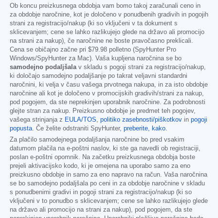
Ob koncu preizkusnega obdobja vam bomo takoj zaračunali ceno in
za obdobje naročnine, kot je določeno v ponudbenih gradivih in pogojih
strani za registracijo/nakup (ki so vključeni v ta dokument s
sklicevanjem; cene se lahko razlikujejo glede na državo ali promocijo
na strani za nakup), če naročnine ne boste pravočasno preklicali.
Cena se običajno začne pri
$79.98
polletno (SpyHunter Pro
Windows/SpyHunter za Mac). Vaša kupljena naročnina se bo
samodejno podaljšala
v skladu s pogoji strani za registracijo/nakup,
ki določajo samodejno podaljšanje po takrat veljavni standardni
naročnini, ki velja v času vašega prvotnega nakupa, in za isto obdobje
naročnine ali kot je določeno v promocijskih gradivih/strani za nakup,
pod pogojem, da ste neprekinjen uporabnik naročnine. Za podrobnosti
glejte stran za nakup. Preizkusno obdobje je predmet teh pogojev,
vašega strinjanja z
EULA/TOS
,
politiko zasebnosti/piškotkov
in
pogoji
popusta
. Če želite odstraniti SpyHunter,
preberite, kako
.
Za plačilo samodejnega podaljšanja naročnine bo pred vsakim
datumom plačila na e-poštni naslov, ki ste ga navedli ob registraciji,
poslan e-poštni opomnik. Na začetku preizkusnega obdobja boste
prejeli aktivacijsko kodo, ki je omejena na uporabo samo za eno
preizkusno obdobje in samo za eno napravo na račun. Vaša naročnina
se bo samodejno podaljšala po ceni in za obdobje naročnine v skladu
s ponudbenimi gradivi in pogoji strani za registracijo/nakup (ki so
vključeni v to ponudbo s sklicevanjem; cene se lahko razlikujejo glede
na državo ali promocijo na strani za nakup), pod pogojem, da ste