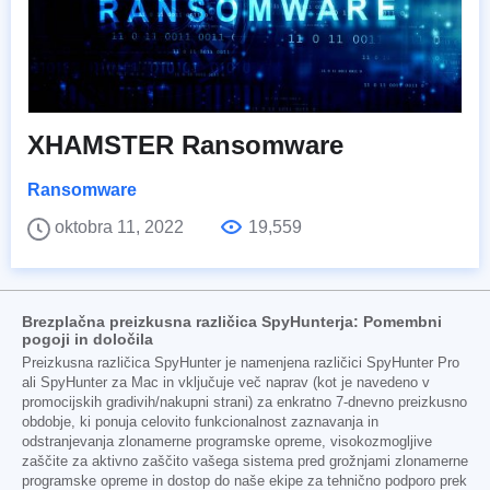
XHAMSTER Ransomware
Ransomware
oktobra 11, 2022
19,559
Brezplačna preizkusna različica SpyHunterja: Pomembni
pogoji in določila
Preizkusna različica SpyHunter je namenjena različici SpyHunter Pro
ali SpyHunter za Mac in vključuje več naprav (kot je navedeno v
promocijskih gradivih/nakupni strani) za enkratno 7-dnevno preizkusno
obdobje, ki ponuja celovito funkcionalnost zaznavanja in
odstranjevanja zlonamerne programske opreme, visokozmogljive
zaščite za aktivno zaščito vašega sistema pred grožnjami zlonamerne
programske opreme in dostop do naše ekipe za tehnično podporo prek