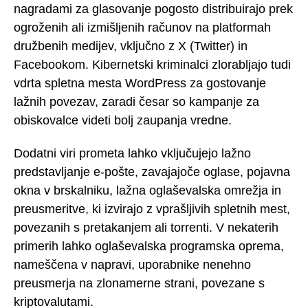
nagradami za glasovanje pogosto distribuirajo prek
ogroženih ali izmišljenih računov na platformah
družbenih medijev, vključno z X (Twitter) in
Facebookom. Kibernetski kriminalci zlorabljajo tudi
vdrta spletna mesta WordPress za gostovanje
lažnih povezav, zaradi česar so kampanje za
obiskovalce videti bolj zaupanja vredne.
Dodatni viri prometa lahko vključujejo lažno
predstavljanje e-pošte, zavajajoče oglase, pojavna
okna v brskalniku, lažna oglaševalska omrežja in
preusmeritve, ki izvirajo z vprašljivih spletnih mest,
povezanih s pretakanjem ali torrenti. V nekaterih
primerih lahko oglaševalska programska oprema,
nameščena v napravi, uporabnike nenehno
preusmerja na zlonamerne strani, povezane s
kriptovalutami.