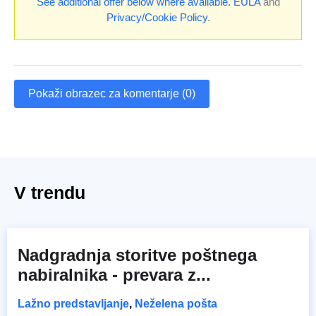
See additional offer below where available.
EULA
and
Privacy/Cookie Policy
.
Pokaži obrazec za komentarje (0)
V trendu
Nadgradnja storitve poštnega
nabiralnika - prevara z...
Lažno predstavljanje
,
Neželena pošta