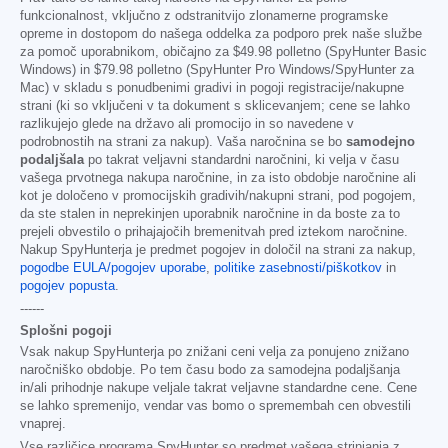
funkcionalnost, vključno z odstranitvijo zlonamerne programske
opreme in dostopom do našega oddelka za podporo prek naše službe
za pomoč uporabnikom, običajno za
$49.98
polletno (SpyHunter Basic
Windows) in
$79.98
polletno (SpyHunter Pro Windows/SpyHunter za
Mac) v skladu s ponudbenimi gradivi in pogoji registracije/nakupne
strani (ki so vključeni v ta dokument s sklicevanjem; cene se lahko
razlikujejo glede na državo ali promocijo in so navedene v
podrobnostih na strani za nakup). Vaša naročnina se bo
samodejno
podaljšala
po takrat veljavni standardni naročnini, ki velja v času
vašega prvotnega nakupa naročnine, in za isto obdobje naročnine ali
kot je določeno v promocijskih gradivih/nakupni strani, pod pogojem,
da ste stalen in neprekinjen uporabnik naročnine in da boste za to
prejeli obvestilo o prihajajočih bremenitvah pred iztekom naročnine.
Nakup SpyHunterja je predmet pogojev in določil na strani za nakup,
pogodbe EULA/pogojev uporabe
,
politike zasebnosti/piškotkov
in
pogojev popusta
.
------
Splošni pogoji
Vsak nakup SpyHunterja po znižani ceni velja za ponujeno znižano
naročniško obdobje. Po tem času bodo za samodejna podaljšanja
in/ali prihodnje nakupe veljale takrat veljavne standardne cene. Cene
se lahko spremenijo, vendar vas bomo o spremembah cen obvestili
vnaprej.
Vse različice programa SpyHunter so predmet vašega strinjanja z