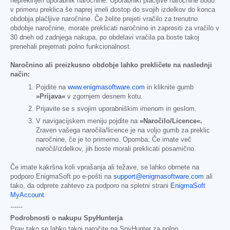
neprekinjen uporabnik naročnine. Uporabniki plačljive naročnine bodo
v primeru preklica še naprej imeli dostop do svojih izdelkov do konca
obdobja plačljive naročnine. Če želite prejeti vračilo za trenutno
obdobje naročnine, morate preklicati naročnino in zaprositi za vračilo v
30 dneh od zadnjega nakupa, po obdelavi vračila pa boste takoj
prenehali prejemati polno funkcionalnost.
Naročnino ali preizkusno obdobje lahko prekličete na naslednji
način:
Pojdite na
www.enigmasoftware.com
in kliknite gumb
»Prijava«
v zgornjem desnem kotu.
Prijavite se s svojim uporabniškim imenom in geslom.
V navigacijskem meniju pojdite na
»Naročilo/Licence«.
Zraven vašega naročila/licence je na voljo gumb za preklic
naročnine, če je to primerno. Opomba: Če imate več
naročil/izdelkov, jih boste morali preklicati posamično.
Če imate kakršna koli vprašanja ali težave, se lahko obrnete na
podporo EnigmaSoft po e-pošti na
support@enigmasoftware.com
ali
tako, da odprete zahtevo za podporo na spletni strani
EnigmaSoft
MyAccount
.
------
Podrobnosti o nakupu SpyHunterja
Prav tako se lahko takoj naročite na SpyHunter za polno