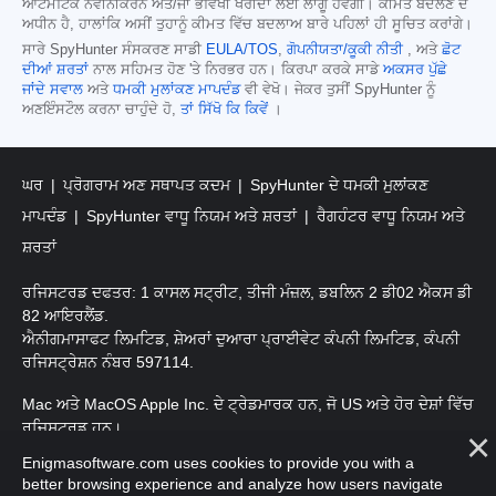
ਆਟੋਮੈਟਿਕ ਨਵੀਨੀਕਰਨ ਅਤੇ/ਜਾਂ ਭਵਿੱਖੀ ਖਰੀਦਾਂ ਲਈ ਲਾਗੂ ਹੋਵੇਗੀ। ਕੀਮਤ ਬਦਲਣ ਦੇ
ਅਧੀਨ ਹੈ, ਹਾਲਾਂਕਿ ਅਸੀਂ ਤੁਹਾਨੂੰ ਕੀਮਤ ਵਿੱਚ ਬਦਲਾਅ ਬਾਰੇ ਪਹਿਲਾਂ ਹੀ ਸੂਚਿਤ ਕਰਾਂਗੇ।
ਸਾਰੇ SpyHunter ਸੰਸਕਰਣ ਸਾਡੀ
EULA/TOS
,
ਗੋਪਨੀਯਤਾ/ਕੂਕੀ ਨੀਤੀ
, ਅਤੇ
ਛੋਟ
ਦੀਆਂ ਸ਼ਰਤਾਂ
ਨਾਲ ਸਹਿਮਤ ਹੋਣ 'ਤੇ ਨਿਰਭਰ ਹਨ। ਕਿਰਪਾ ਕਰਕੇ ਸਾਡੇ
ਅਕਸਰ ਪੁੱਛੇ
ਜਾਂਦੇ ਸਵਾਲ
ਅਤੇ
ਧਮਕੀ ਮੁਲਾਂਕਣ ਮਾਪਦੰਡ
ਵੀ ਵੇਖੋ। ਜੇਕਰ ਤੁਸੀਂ SpyHunter ਨੂੰ
ਅਣਇੰਸਟੌਲ ਕਰਨਾ ਚਾਹੁੰਦੇ ਹੋ,
ਤਾਂ ਸਿੱਖੋ ਕਿ ਕਿਵੇਂ
।
ਘਰ
ਪ੍ਰੋਗਰਾਮ ਅਣ ਸਥਾਪਤ ਕਦਮ
SpyHunter ਦੇ ਧਮਕੀ ਮੁਲਾਂਕਣ
ਮਾਪਦੰਡ
SpyHunter ਵਾਧੂ ਨਿਯਮ ਅਤੇ ਸ਼ਰਤਾਂ
ਰੈਗਹੰਟਰ ਵਾਧੂ ਨਿਯਮ ਅਤੇ
ਸ਼ਰਤਾਂ
ਰਜਿਸਟਰਡ ਦਫਤਰ: 1 ਕਾਸਲ ਸਟ੍ਰੀਟ, ਤੀਜੀ ਮੰਜ਼ਲ, ਡਬਲਿਨ 2 ਡੀ02 ਐਕਸ ਡੀ
82 ਆਇਰਲੈਂਡ.
ਐਨੀਗਮਾਸਾਫਟ ਲਿਮਟਿਡ, ਸ਼ੇਅਰਾਂ ਦੁਆਰਾ ਪ੍ਰਾਈਵੇਟ ਕੰਪਨੀ ਲਿਮਟਿਡ, ਕੰਪਨੀ
ਰਜਿਸਟ੍ਰੇਸ਼ਨ ਨੰਬਰ 597114.
Mac ਅਤੇ MacOS Apple Inc. ਦੇ ਟ੍ਰੇਡਮਾਰਕ ਹਨ, ਜੋ US ਅਤੇ ਹੋਰ ਦੇਸ਼ਾਂ ਵਿੱਚ
ਰਜਿਸਟਰਡ ਹਨ।
Enigmasoftware.com uses cookies to provide you with a
ਕਾਪੀਰਾਈਟ 2016-
2026
. ਐਨੀਗਮਾਸੋਫਟ ਲਿਮਟਿਡ ਸਾਰੇ ਹੱਕ ਰਾਖਵੇਂ ਹਨ.
better browsing experience and analyze how users navigate