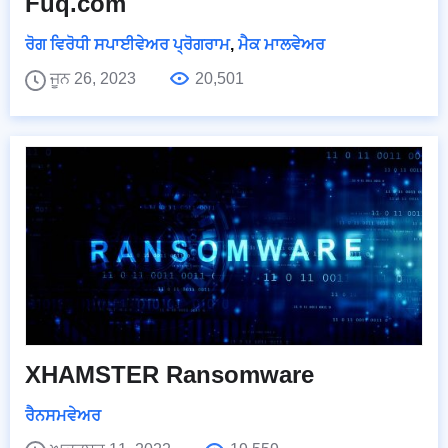
Fuq.com
ਰੋਗ ਵਿਰੋਧੀ ਸਪਾਈਵੇਅਰ ਪ੍ਰੋਗਰਾਮ
,
ਮੈਕ ਮਾਲਵੇਅਰ
ਜੂਨ 26, 2023
20,501
XHAMSTER Ransomware
ਰੈਨਸਮਵੇਅਰ