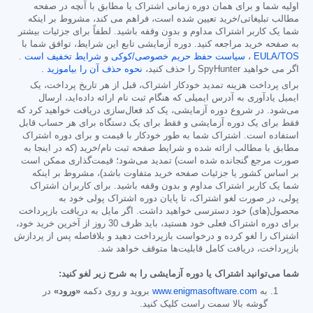
اولیه شما و برای همان دوره زمانی اشتراک یا مطابق با آنچه در صفحه
مطالب تبلیغاتی/خرید تعیین شده است، فراهم می کند، مشروط بر اینکه
شما یک کاربر اشتراک مداوم و بدون وقفه باشید. لطفاً برای جزئیات بیشتر
به صفحه خرید مراجعه کنید. دوره آزمایشی تابع این شرایط، توافق شما با
EULA/TOS
،
سیاست حفظ حریم خصوصی/کوکی
و
شرایط تخفیف است
.
اگر می خواهید SpyHunter را حذف کنید،
نحوه حذف آن را بیاموزید
.
برای پرداخت هزینه تمدید خودکار اشتراک، قبل از هر تاریخ پرداخت، یک
ایمیل یادآوری به آدرس ایمیلی که هنگام ثبت نام ارائه داده‌اید، ارسال
می‌شود. در شروع دوره آزمایشی، یک کد فعال‌سازی دریافت خواهید کرد که
فقط برای یک دوره آزمایشی و فقط برای یک دستگاه برای هر حساب قابل
استفاده است. اشتراک شما به طور خودکار با قیمت و برای دوره اشتراک
مطابق با مطالب ارائه شده و شرایط صفحه ثبت نام/خرید (که در اینجا به
صورت مرجع گنجانده شده است) تمدید می‌شود؛ قیمت‌گذاری ممکن است
بر اساس کشور یا جزئیات صفحه خرید متفاوت باشد)، مشروط بر اینکه
شما یک کاربر اشتراک مداوم و بدون وقفه باشید. برای کاربران اشتراک
پولی، در صورت لغو اشتراک، تا پایان دوره اشتراک پولی خود به
محصول(های) خود دسترسی خواهید داشت. اگر مایل به دریافت بازپرداخت
برای دوره اشتراک فعلی خود هستید، باید ظرف 30 روز از آخرین خرید خود،
اشتراک را لغو کرده و درخواست بازپرداخت دهید و بلافاصله پس از پردازش
بازپرداخت، دریافت کامل قابلیت‌ها متوقف خواهد شد.
شما می‌توانید اشتراک یا دوره آزمایشی را به شرح زیر لغو کنید:
به
www.enigmasoftware.com
بروید و روی دکمه
«ورود»
در
گوشه بالا سمت راست کلیک کنید.