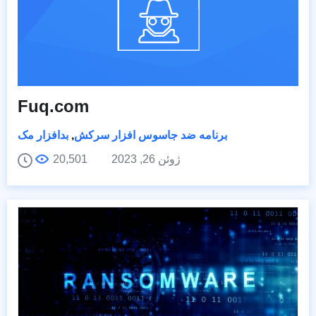
Fuq.com
برنامه ضد جاسوس افزار سرکش
,
بدافزار مک
ژوئن 26, 2023
20,501