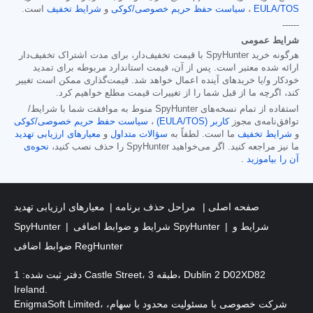
EULA/TOS
،
سیاست حفظ حریم خصوصی/کوکی
و
شرایط تخفیف
است.
------
شرایط عمومی
هرگونه خرید SpyHunter با قیمت تخفیف‌دار، برای مدت اشتراک تخفیف‌دار
ارائه شده معتبر است. پس از آن، قیمت استاندارد مربوطه برای تمدید
خودکار و/یا خریدهای آینده اعمال خواهد شد. قیمت‌گذاری ممکن است تغییر
کند، اگرچه ما از قبل شما را از تغییرات قیمت مطلع خواهیم کرد.
استفاده از تمام نسخه‌های SpyHunter منوط به موافقت شما با شرایط/
توافق‌نامه‌ی مجوز
کاربر (EULA/TOS)
،
سیاست حفظ حریم خصوصی/کوکی
و
شرایط تخفیف
ما است. لطفاً به
سؤالات متداول
و
معیارهای ارزیابی تهدید
ما نیز مراجعه کنید. اگر می‌خواهید SpyHunter را حذف نصب کنید،
نحوه‌ی
آن را بیاموزید
.
صفحه اصلی
مراحل حذف برنامه
معیارهای ارزیابی تهدید
شرایط و
شرایط و ضوابط اضافی SpyHunter
SpyHunter
ضوابط اضافی RegHunter
دفتر ثبت شده: 1 Castle Street، طبقه 3، Dublin 2 D02XD82
Ireland.
EnigmaSoft Limited، شرکت خصوصی با مسئولیت محدود با سهام،