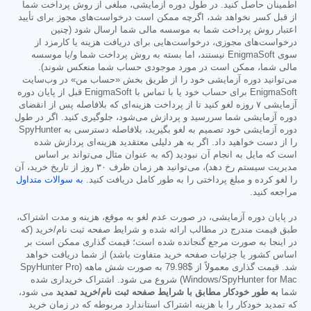
اطمینان حاصل کنید. در طول دوره آزمایشی، مبلغی از روش پرداخت شما
از قبل کسر نخواهد شد، اگرچه ممکن است درخواست‌های مجوز برای تأیید
اعتبار روش پرداخت شما به موسسه مالی شما ارسال شود (چنین
درخواست‌های مجوزی، درخواست‌هایی برای دریافت هزینه یا کارمزد از
سوی EnigmaSoft نیستند، اما بسته به روش پرداخت شما و/یا موسسه
مالی شما، ممکن است در مورد موجودی حساب شما منعکس شوند).
می‌توانید دوره آزمایشی خود را از طریق بخش «حساب من» در وب‌سایت
EnigmaSoft برای حساب خود یا با تماس با EnigmaSoft قبل از پایان دوره
آزمایشی ۷ روزه لغو کنید تا از پرداخت هزینه‌ای که بلافاصله پس از انقضای
دوره آزمایشی شما سررسید و پردازش می‌شود، جلوگیری کنید. اگر در طول
دوره آزمایشی خود تصمیم به لغو بگیرید، بلافاصله دسترسی به SpyHunter
را از دست خواهید داد. اگر به هر دلیلی معتقدید هزینه‌ای پردازش شده
است که مایل به انجام آن نبودید (که به عنوان مثال می‌تواند بر اساس
مدیریت سیستم رخ دهد)، می‌توانید هر زمان ظرف ۳۰ روز از تاریخ خرید، آن
را لغو کرده و مبلغ پرداختی را به طور کامل دریافت کنید.
به سوالات متداول
مراجعه کنید.
در پایان دوره آزمایشی، در صورت عدم لغو به موقع، هزینه و مدت اشتراک،
طبق قیمت مندرج در مطالب ارائه شده و شرایط صفحه ثبت نام/خرید (که
در اینجا به صورت مرجع گنجانده شده است؛ قیمت گذاری ممکن است بر
اساس کشور یا جزئیات صفحه خرید متفاوت باشد) از شما دریافت خواهد
شد. قیمت گذاری معمولاً از
$79.98
به صورت شش ماهه (SpyHunter Pro
Windows/SpyHunter for Mac) شروع می شود. اشتراک خریداری شده
شما
به طور خودکار مطابق با شرایط صفحه ثبت نام/خرید تمدید
می شود،
که تمدید خودکار را با هزینه اشتراک استاندارد مربوطه که در زمان خرید