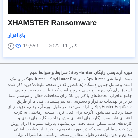
XHAMSTER Ransomware
باج افزار
اکتبر 11, 2022
19,559
دوره آزمایشی رایگان SpyHunter: شرایط و ضوابط مهم
نسخه آزمایشی SpyHunter برای SpyHunter Pro یا SpyHunter برای مک
است و شامل چندین دستگاه (همانطور که در صفحه تبلیغات/خرید ذکر شده
است) برای یک دوره آزمایشی ۷ روزه است که قابلیت تشخیص و حذف
جامع بدافزار، محافظ‌های با کارایی بالا برای محافظت فعال از سیستم شما
در برابر تهدیدات بدافزار و دسترسی به تیم پشتیبانی فنی ما از طریق
SpyHunter HelpDesk را ارائه می‌دهد. در طول دوره آزمایشی، هزینه‌ای از
شما دریافت نمی‌شود، اگرچه برای فعال کردن نسخه آزمایشی به کارت
اعتباری نیاز است. (کارت‌های اعتباری پیش‌پرداخت، کارت‌های نقدی و
کارت‌های هدیه ممکن است تحت این پیشنهاد پذیرفته نشوند.) الزام روش
پرداخت شما این است که در صورت تصمیم به خرید، از حفاظت امنیتی
مداوم و بدون وقفه در طول انتقال از نسخه آزمایشی به اشتراک پولی