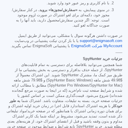
با نام کاربری و رمز عبور خود وارد شوید.
در منوی پیمایش، به
«سفارش/مجوزها» بروید.
در کنار سفارش/
مجوز خود، دکمه‌ای برای لغو اشتراک در صورت لزوم موجود
است. توجه: اگر چندین سفارش/محصول دارید، باید آنها را به
صورت جداگانه لغو کنید.
در صورت داشتن هرگونه سوال یا مشکلی، می‌توانید از طریق ایمیل
support@enigmasoft.com
یا با باز کردن تیکت پشتیبانی در وب‌سایت
MyAccount شرکت EnigmaSoft
با پشتیبانی EnigmaSoft تماس بگیرید.
------
جزئیات خرید SpyHunter
شما همچنین می‌توانید بلافاصله برای دسترسی به تمام قابلیت‌های
SpyHunter، از جمله حذف بدافزار و دسترسی به بخش پشتیبانی ما از
طریق میز کمک ما، مشترک SpyHunter شوید. این اشتراک معمولاً از
$49.98
شش ماهه (SpyHunter Basic Windows) و
$79.98
شش ماهه
(SpyHunter Pro Windows/SpyHunter for Mac) مطابق با مطالب ارائه
شده و شرایط صفحه ثبت نام/خرید (که در اینجا به صورت مرجع گنجانده
شده‌اند) شروع می‌شود. قیمت‌گذاری ممکن است بر اساس کشور یا
جزئیات صفحه خرید، بسته به تبلیغات، متفاوت باشد. اشتراک شما
به طور
خودکار
با هزینه اشتراک استاندارد قابل اجرا در زمان خرید اولیه اشتراک و
برای همان دوره زمانی اشتراک یا همانطور که در صفحه خرید/مواد تبلیغاتی
ذکر شده است، تمدید می‌شود، مشروط بر اینکه شما یک کاربر اشتراک
مداوم و بدون وقفه باشید و قبل از انقضای اشتراک خود، از هزینه‌های بعدی
مطلع شوید. خرید SpyHunter تابع شرایط و ضوابط موجود در صفحه خرید،