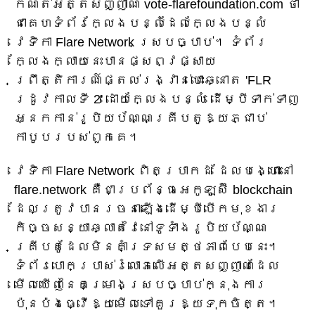
កំណត់អត្តសញ្ញាណ vote-flarefoundation.com ថា
ជាគេហទំព័រក្លែងបន្លំដែលក្លែងបន្លំ
វេទិកា Flare Network ស្របច្បាប់។ ទំព័រ
ក្លែងក្លាយនេះបានផ្សព្វផ្សាយ
ព្រឹត្តិការណ៍ផ្តល់រង្វាន់បោះឆ្នោត 'FLR
រដូវកាលទី 2' ដោយក្លែងបន្លំ ដើម្បីទាក់ទាញ
អ្នកកាន់រូបិយប័ណ្ណគ្រីបតូឱ្យភ្ជាប់
កាបូបរបស់ពួកគេ។
វេទិកា Flare Network ពិតប្រាកដ ដែលបង្ហោះនៅ
flare.network គឺជាប្រព័ន្ធអេកូឡូស៊ី blockchain
ដែលត្រូវបានរចនាឡើងដើម្បីបើកមុខងារ
កិច្ចសន្យាឆ្លាតវៃនៅទូទាំងរូបិយប័ណ្ណ
គ្រីបតូដែលមិនគាំទ្រសមត្ថភាពបែបនេះ។
ទំព័របោកប្រាស់រំលោភលើអត្តសញ្ញាណដែល
មើលឃើញនៃគម្រោងស្របច្បាប់ក្នុងការ
ប៉ុនប៉ងធ្វើឱ្យមើលទៅគួរឱ្យទុកចិត្ត។