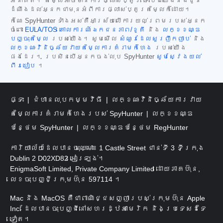
អនាគត។ តម្លៃអាចមានការផ្លាស់ប្តូរ ទោះបីជាយើងនឹងជូន
ដំណឹងដល់អ្នកជាមុនអំពីការផ្លាស់ប្តូរតម្លៃក៏ដោយ។
កំណែ SpyHunter ទាំងអស់គឺអាស្រ័យលើការយល់ព្រមរបស់អ្នក
ចំពោះ
EULA/TOS
គោលការណ៍ឯកជនភាព/ខូគី
និង
លក្ខខណ្ឌ
បញ្ចុះតម្លៃ
របស់យើង។ សូមមើល
សំណួរដែលសួរញឹកញាប់
និង
លក្ខណៈវិនិច្ឆ័យវាយតម្លៃការគំរាមកំហែង
របស់យើង
ផងដែរ។ ប្រសិនបើអ្នកចង់លុប SpyHunter
សូមស្វែងយល់
ពីរបៀប
។
ផ្ទះ
ជំហានលុបកម្មវិធី
លក្ខណៈវិនិច្ឆ័យការវាយ
តម្លៃការគំរាមកំហែងរបស់ SpyHunter
លក្ខខណ្ឌ
បន្ថែម SpyHunter
លក្ខខណ្ឌបន្ថែម RegHunter
ការិយាល័យដែលបានចុះឈ្មោះ៖ 1 Castle Street ជាន់ទី 3 ទីក្រុង
Dublin 2 D02XD82 អៀរឡង់។
EnigmaSoft Limited, Private Company Limited ដោយភាគហ៊ុន,
លេខចុះបញ្ជីក្រុមហ៊ុន 597114 ។
Mac និង MacOS គឺជាពាណិជ្ជសញ្ញារបស់ក្រុមហ៊ុន Apple
Inc. ដែលបានចុះបញ្ជីនៅសហរដ្ឋអាមេរិក និងប្រទេសដទៃ
ទៀត។