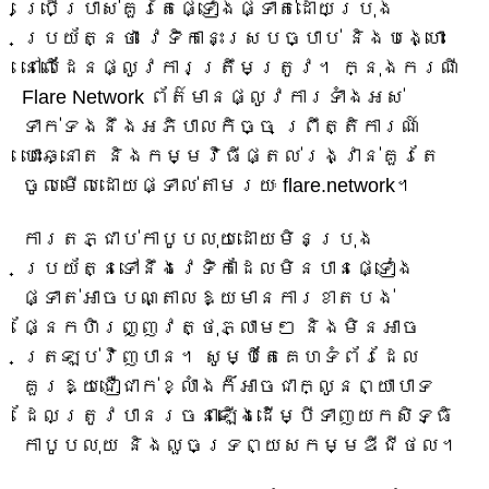
ប្រើប្រាស់​គួរតែ​ផ្ទៀងផ្ទាត់​ដោយ​ប្រុង
ប្រយ័ត្ន​ថា វេទិកា​នេះ​ស្របច្បាប់ និង​បង្ហោះ​
នៅលើ​ដែន​ផ្លូវការ​ត្រឹមត្រូវ។ ក្នុងករណី
Flare Network ព័ត៌មាន​ផ្លូវការ​ទាំងអស់​
ទាក់ទង​នឹង​អភិបាលកិច្ច ព្រឹត្តិការណ៍​
បោះឆ្នោត និង​កម្មវិធី​ផ្តល់​រង្វាន់​គួរតែ​
ចូល​មើល​ដោយផ្ទាល់​តាមរយៈ flare.network។
ការតភ្ជាប់កាបូបលុយដោយមិនប្រុង
ប្រយ័ត្នទៅនឹងវេទិកាដែលមិនបានផ្ទៀង
ផ្ទាត់អាចបណ្តាលឱ្យមានការខាតបង់
ផ្នែកហិរញ្ញវត្ថុភ្លាមៗ និងមិនអាច
ត្រឡប់វិញបាន។ សូម្បីតែគេហទំព័រដែល
គួរឱ្យជឿជាក់ខ្លាំងក៏អាចជាក្លូនព្យាបាទ
ដែលត្រូវបានរចនាឡើងដើម្បីទាញយកសិទ្ធិ
កាបូបលុយ និងលួចទ្រព្យសកម្មឌីជីថល។