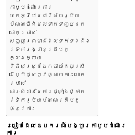
កាបូបដំណើរការ
ហេតុអ្វីបានជាវិស័យរូបិយ
ប័ណ្ណឌីជីថលទាក់ទាញអ្នក
បោកប្រាស់
សញ្ញាព្រមានដែលទាក់ទងនឹង
វេទិការង្វាន់គ្រីបតូ
ក្លែងក្លាយ
វិធីសាស្ត្រចែកចាយដែលប្រើ
ដើម្បីផ្សព្វផ្សាយការបោក
ប្រាស់
សារៈសំខាន់នៃការផ្ទៀងផ្ទាត់
វេទិការូបិយប័ណ្ណគ្រីបតូ
ផ្លូវការ
របៀបដែលឧបករណ៍បង្ហូរកាបូបដំណើរ
ការ