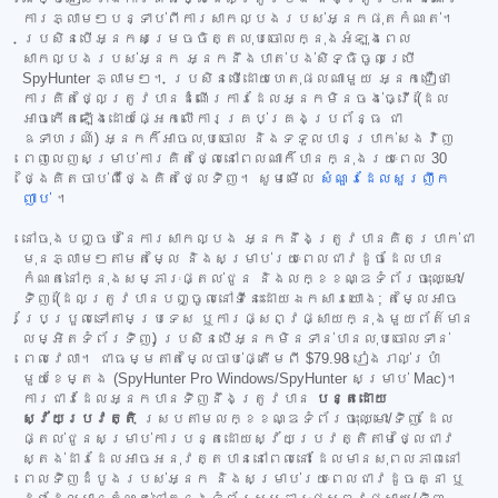
ការភ្លាមៗបន្ទាប់ពីការសាកល្បងរបស់អ្នកផុតកំណត់។
ប្រសិនបើអ្នកសម្រេចចិត្តលុបចោលក្នុងអំឡុងពេល
សាកល្បងរបស់អ្នក អ្នកនឹងបាត់បង់សិទ្ធិចូលប្រើ
SpyHunter ភ្លាមៗ។ ប្រសិនបើដោយហេតុផលណាមួយ អ្នកជឿថា
ការគិតថ្លៃត្រូវបានដំណើរការដែលអ្នកមិនចង់ធ្វើ (ដែល
អាចកើតឡើងដោយផ្អែកលើការគ្រប់គ្រងប្រព័ន្ធ ជា
ឧទាហរណ៍) អ្នកក៏អាចលុបចោល និងទទួលបានប្រាក់សងវិញ
ពេញលេញសម្រាប់ការគិតថ្លៃនៅពេលណាក៏បានក្នុងរយៈពេល 30
ថ្ងៃគិតចាប់ពីថ្ងៃគិតថ្លៃទិញ។ សូមមើល
សំណួរដែលសួរញឹក
ញាប់
។
នៅចុងបញ្ចប់នៃការសាកល្បង អ្នកនឹងត្រូវបានគិតប្រាក់ជា
មុនភ្លាមៗតាមតម្លៃ និងសម្រាប់រយៈពេលជាវដូចដែលបាន
កំណត់នៅក្នុងសម្ភារៈផ្តល់ជូន និងលក្ខខណ្ឌទំព័រចុះឈ្មោះ/
ទិញ (ដែលត្រូវបានបញ្ចូលនៅទីនេះដោយឯកសារយោង; តម្លៃអាច
ប្រែប្រួលទៅតាមប្រទេស ឬការផ្សព្វផ្សាយក្នុងមួយព័ត៌មាន
លម្អិតទំព័រទិញ) ប្រសិនបើអ្នកមិនទាន់បានលុបចោលទាន់
ពេលវេលា។ ជាធម្មតាតម្លៃចាប់ផ្តើមពី
$79.98
រៀងរាល់ប្រាំ
មួយខែម្តង (SpyHunter Pro Windows/SpyHunter សម្រាប់ Mac)។
ការជាវដែលអ្នកបានទិញនឹងត្រូវបាន
បន្តដោយ
ស្វ័យប្រវត្តិ
ស្របតាមលក្ខខណ្ឌទំព័រចុះឈ្មោះ/ទិញ ដែល
ផ្តល់ជូនសម្រាប់ការបន្តដោយស្វ័យប្រវត្តិតាមថ្លៃជាវ
ស្តង់ដារដែលអាចអនុវត្តបាននៅពេលនោះ ដែលមានសុពលភាពនៅ
ពេលទិញដំបូងរបស់អ្នក និងសម្រាប់រយៈពេលជាវដូចគ្នា ឬ