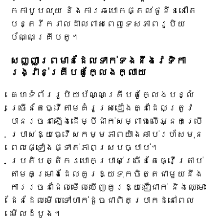
កកាបូបលុយ និងការឆបោកផ្តល់ថូខឹននៅតែ
បន្តរីករាលដាលពាសពេញទេសភាពរូបិយ
ប័ណ្ណគ្រីបតូ។
សញ្ញាព្រមានដែលទាក់ទងនឹងវេទិកា
រង្វាន់គ្រីបតូក្លែងក្លាយ
គេហទំព័ររូបិយប័ណ្ណគ្រីបតូក្លែងបន្លំ
ច្រើនតែធ្វើតាមគំរូស្រដៀងគ្នាដែលត្រូវ
បានរចនាឡើងដើម្បីដាក់សម្ពាធលើអ្នកប្រើ
ប្រាស់ឱ្យធ្វើសកម្មភាពយ៉ាងឆាប់រហ័សមុន
ពេលផ្ទៀងផ្ទាត់ភាពស្របច្បាប់។
ប្រតិបត្តិករបោកប្រាស់ច្រើនតែធ្វើត្រាប់
តាមគម្រោងដែលគួរឱ្យទុកចិត្តជាមួយនឹង
ការរចនាដែលមើលឃើញគួរឱ្យជឿជាក់ និងឈ្មោះ
ដែនដែលមើលទៅហាក់ដូចជាពិតប្រាកដនៅពេល
មើលដំបូង។