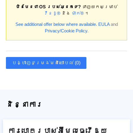
មិនមែនជា OS របស់អ្នកទេ?
ទាញយកសម្រាប់
វីនដូ®
និង
ម៉ាក់®
។
See additional offer below where available.
EULA
and
Privacy/Cookie Policy
.
បង្ហាញទម្រង់មតិយោបល់ (0)
និន្នាការ
ការបោកប្រាស់អ៊ីមែលធ្វើឱ្យ