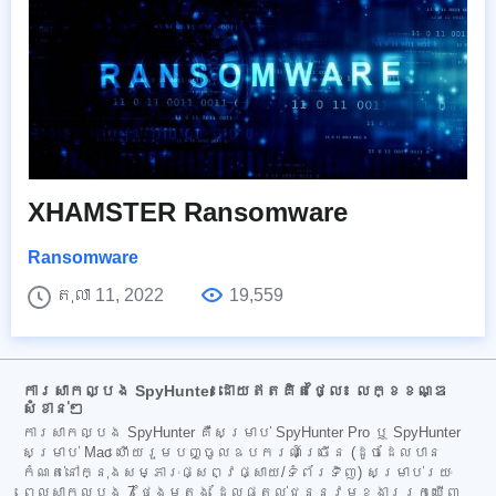
XHAMSTER Ransomware
Ransomware
តុលា 11, 2022
19,559
ការសាកល្បង SpyHunter ដោយឥតគិតថ្លៃ៖ លក្ខខណ្ឌ
សំខាន់ៗ
ការសាកល្បង SpyHunter គឺសម្រាប់ SpyHunter Pro ឬ SpyHunter
សម្រាប់ Mac ហើយរួមបញ្ចូលឧបករណ៍ច្រើន (ដូចដែលបាន
កំណត់នៅក្នុងសម្ភារៈផ្សព្វផ្សាយ/ទំព័រទិញ) សម្រាប់រយៈ
ពេលសាកល្បង 7 ថ្ងៃម្តង ដែលផ្តល់ជូននូវមុខងាររកឃើញ