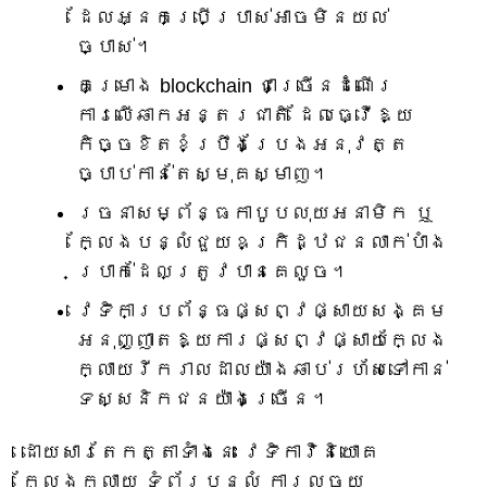
ដែលអ្នកប្រើប្រាស់អាចមិនយល់
ច្បាស់។
គម្រោង blockchain ជាច្រើនដំណើរ
ការលើឆាកអន្តរជាតិ ដែលធ្វើឱ្យ
កិច្ចខិតខំប្រឹងប្រែងអនុវត្ត
ច្បាប់កាន់តែស្មុគស្មាញ។
រចនាសម្ព័ន្ធកាបូបលុយអនាមិក ឬ
ក្លែងបន្លំជួយឧក្រិដ្ឋជនលាក់បាំង
ប្រាក់ដែលត្រូវបានគេលួច។
វេទិកាប្រព័ន្ធផ្សព្វផ្សាយសង្គម
អនុញ្ញាតឱ្យការផ្សព្វផ្សាយក្លែង
ក្លាយរីករាលដាលយ៉ាងឆាប់រហ័សទៅកាន់
ទស្សនិកជនយ៉ាងច្រើន។
ដោយសារតែកត្តាទាំងនេះ វេទិកាវិនិយោគ
ក្លែងក្លាយ ទំព័របន្លំ ការលួចយ