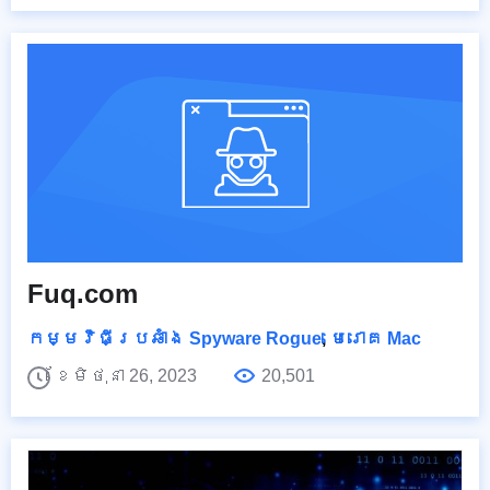
Fuq.com
កម្មវិធីប្រឆាំង Spyware Rogue
,
មេរោគ Mac
ខែមិថុនា 26, 2023
20,501