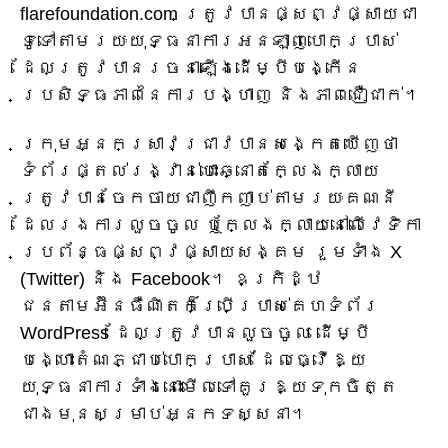
flarefoundation.com ត្រូវបានផ្សព្វផ្សាយជា
ទូទៅតាមរយៈយុទ្ធនាការអនឡាញបោកប្រាស់
ដែលត្រូវបានរចនាឡើងដើម្បីបង្កើន
ប្រសិទ្ធភាពនៃការបង្ហាញ និងភាពជឿជាក់។
ក្រុមអ្នកស្រាវជ្រាវបានសង្កេតឃើញថា
ទំព័រផ្តល់រង្វាន់បោះឆ្នោតក្លែងក្លាយ
ត្រូវបានចែកចាយជាញឹកញាប់តាមរយៈគណនី
ដែលរងការលួចចូល ឬក្លែងក្លាយនៅលើវេទិកា
ប្រព័ន្ធផ្សព្វផ្សាយសង្គម រួមទាំង X
(Twitter) និង Facebook។ ឧក្រិដ្ឋ
ជនតាមអ៊ីនធឺណិតក៏ប្រើប្រាស់គេហទំព័រ
WordPress ដែលត្រូវបានលួចចូល ដើម្បី
បង្ហោះតំណភ្ជាប់បោកប្រាស់ ដែលធ្វើឱ្យ
យុទ្ធនាការទាំងនោះមើលទៅគួរឱ្យទុកចិត្ត
ជាងមុនសម្រាប់អ្នកទស្សនា។