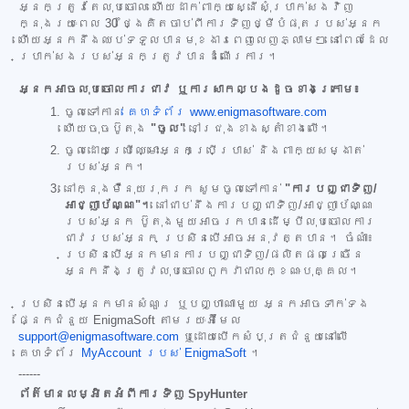
អ្នកត្រូវតែលុបចោល ហើយដាក់ពាក្យស្នើសុំប្រាក់សងវិញ
ក្នុងរយៈពេល 30 ថ្ងៃគិតចាប់ពីការទិញថ្មីបំផុតរបស់អ្នក
ហើយអ្នកនឹងឈប់ទទួលបានមុខងារពេញលេញភ្លាមៗ នៅពេលដែល
ប្រាក់សងរបស់អ្នកត្រូវបានដំណើរការ។
អ្នកអាចលុបចោលការជាវ ឬការសាកល្បងដូចខាងក្រោម៖
ចូលទៅកាន់
គេហទំព័រ www.enigmasoftware.com
ហើយចុចប៊ូតុង
"ចូល"
នៅជ្រុងខាងស្តាំខាងលើ។
ចូលដោយប្រើឈ្មោះអ្នកប្រើប្រាស់ និងពាក្យសម្ងាត់
របស់អ្នក។
នៅក្នុងម៉ឺនុយរុករក សូមចូលទៅកាន់
"ការបញ្ជាទិញ/
អាជ្ញាប័ណ្ណ"។
នៅជាប់នឹងការបញ្ជាទិញ/អាជ្ញាប័ណ្ណ
របស់អ្នក ប៊ូតុងមួយអាចរកបានដើម្បីលុបចោលការ
ជាវរបស់អ្នក ប្រសិនបើអាចអនុវត្តបាន។ ចំណាំ៖
ប្រសិនបើអ្នកមានការបញ្ជាទិញ/ផលិតផលច្រើន
អ្នកនឹងត្រូវលុបចោលពួកវាជាលក្ខណៈបុគ្គល។
ប្រសិនបើអ្នកមានសំណួរ ឬបញ្ហាណាមួយ អ្នកអាចទាក់ទង
ផ្នែកជំនួយ EnigmaSoft តាមរយៈអ៊ីមែល
support@enigmasoftware.com
ឬដោយបើកសំបុត្រជំនួយនៅលើ
គេហទំព័រ
MyAccount របស់ EnigmaSoft
។
------
ព័ត៌មានលម្អិតអំពីការទិញ SpyHunter