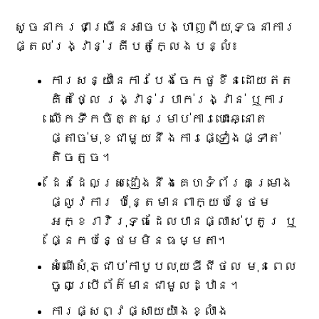
សូចនាករជាច្រើនអាចបង្ហាញពីយុទ្ធនាការ
ផ្តល់រង្វាន់គ្រីបតូក្លែងបន្លំ៖
ការសន្យានៃការបែងចែកថូខឹនដោយឥត
គិតថ្លៃ រង្វាន់ប្រាក់រង្វាន់ ឬការ
លើកទឹកចិត្តសម្រាប់ការបោះឆ្នោត
ផ្តាច់មុខជាមួយនឹងការផ្ទៀងផ្ទាត់
តិចតួច។
ដែនដែលស្រដៀងនឹងគេហទំព័រគម្រោង
ផ្លូវការ ប៉ុន្តែមានពាក្យបន្ថែម
អក្ខរាវិរុទ្ធដែលបានផ្លាស់ប្តូរ ឬ
ផ្នែកបន្ថែមមិនធម្មតា។
សំណើសុំភ្ជាប់កាបូបលុយឌីជីថល មុនពេល
ចូលប្រើព័ត៌មានជាមូលដ្ឋាន។
ការផ្សព្វផ្សាយយ៉ាងខ្លាំង