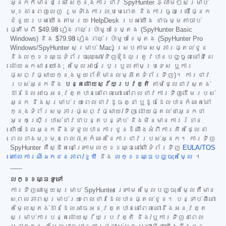
អ្នកក៏មានជម្រើសក្នុងការជាវ SpyHunter ភ្លាមៗសម្រាប់
មុខងារពេញលេញ រួមទាំងការលុបមេរោគ និងការចូលប្រើផ្នែក
ជំនួយរបស់យើងតាមរយៈ HelpDesk របស់យើង ជាធម្មតាចាប់
ផ្តើមពី
$49.98
រៀងរាល់ប្រាំមួយខែម្តង (SpyHunter Basic
Windows) និង
$79.98
រៀងរាល់ប្រាំមួយខែម្តង (SpyHunter Pro
Windows/SpyHunter សម្រាប់ Mac) ស្របតាមសម្ភារៈផ្តល់ជូន
និងលក្ខខណ្ឌទំព័រចុះឈ្មោះ/ទិញ (ដែលត្រូវបានបញ្ចូលនៅទីនេះ
ដោយឯកសារយោង; តម្លៃអាចប្រែប្រួលតាមប្រទេស ឬការ
ផ្សព្វផ្សាយក្នុងមួយព័ត៌មានលម្អិតទំព័រទិញ)។ ការជាវ
របស់អ្នកនឹង
បន្តដោយស្វ័យប្រវត្តិ
តាមថ្លៃជាវស្តង់
ដារដែលអាចអនុវត្តបាននៅពេលនោះ នៅពេលជាវការទិញដើមរបស់
អ្នក និងសម្រាប់រយៈពេលជាវដូចគ្នា ឬដូចដែលបានកំណត់នៅ
ក្នុងទំព័រសម្ភារៈផ្សព្វផ្សាយ/ទិញ ដោយផ្តល់ថាអ្នកជា
អ្នកប្រើប្រាស់ជាវជាបន្តបន្ទាប់ និងមិនមានការរំខាន
ហើយដែលអ្នកនឹងទទួលបានការជូនដំណឹងអំពីការគិតថ្លៃនា
ពេលខាងមុខមុនពេលផុតកំណត់នៃការជាវរបស់អ្នក។ ការទិញ
SpyHunter គឺស្ថិតនៅក្រោមលក្ខខណ្ឌនៅលើទំព័រទិញ
EULA/TOS
គោលការណ៍ឯកជនភាព/ខូឃី
និង
លក្ខខណ្ឌបញ្ចុះតម្លៃ
។
------
លក្ខខណ្ឌទូទៅ
ការទិញណាមួយសម្រាប់ SpyHunter ក្រោមតម្លៃបញ្ចុះតម្លៃគឺមាន
សុពលភាពសម្រាប់រយៈពេលជាវដែលបានផ្តល់ជូន។ បន្ទាប់ពីនោះ
តម្លៃស្តង់ដារដែលអាចអនុវត្តបាននៅពេលនោះនឹងអនុវត្ត
សម្រាប់ការបន្តដោយស្វ័យប្រវត្តិ និង/ឬការទិញនាពេល