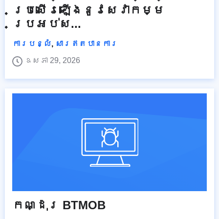
ប្រសើរឡើងនូវសេវាកម្ម
ប្រអប់ស...
ការបន្លំ
,
សារឥតបានការ
ឧសភា 29, 2026
កណ្ដុរ BTMOB