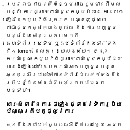
ប្រភពចរាចរណ៍បន្ថែមអាចរួមមានអ៊ីមែល
បន្លំ ការផ្សាយពាណិជ្ជកម្មបំភាន់ ការលេច
ឡើងនៃកម្មវិធីរុករក បណ្តាញផ្សាយ
ពាណិជ្ជកម្មក្លែងក្លាយ និងការបញ្ជូន
បន្តដែលមានប្រភពមកពី
គេហទំព័រស្ទ្រីម ឬគេហទំព័រដែលទាក់ទង
នឹង torrent ដែលគួរឱ្យសង្ស័យ។ ក្នុង
ករណីខ្លះ កម្មវិធីផ្សាយពាណិជ្ជកម្មដែល
បានដំឡើងនៅលើឧបករណ៍អាចបញ្ជូនបន្ត
អ្នកប្រើប្រាស់ទៅកាន់ទំព័រដែលទាក់ទងនឹង
គ្រីបតូដែលមានគំនិតអាក្រក់ជាបន្ត
បន្ទាប់។
សារៈសំខាន់នៃការផ្ទៀងផ្ទាត់វេទិការូបិយ
ប័ណ្ណគ្រីបតូផ្លូវការ
មុន​នឹង​ភ្ជាប់​កាបូប​លុយ​ឌីជីថល​ណាមួយ អ្នក