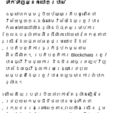
ទាក់ទាញអ្នកបោកប្រាស់
ឧស្សាហកម្មរូបិយប័ណ្ណគ្រីបតូនៅតែជា
វិស័យមួយក្នុងចំណោមវិស័យដែលត្រូវបាន
កំណត់គោលដៅយ៉ាងខ្លាំងបំផុតសម្រាប់ការ
ក្លែងបន្លំតាមអ៊ីនធឺណិត ដោយសារតែកត្តាជា
ច្រើនដែលផ្តល់អត្ថប្រយោជន៍ដល់
ប្រតិបត្តិការឧក្រិដ្ឋកម្មតាម
អ៊ីនធឺណិត។ ប្រតិបត្តិការ Blockchain ត្រូវ
បានធ្វើវិមជ្ឈការ និងមិនអាចត្រឡប់វិញ
បាន ដែលធ្វើឱ្យការសង្គ្រោះទ្រព្យ
សម្បត្តិដែលត្រូវបានគេលួចមានការលំបាក
ខ្លាំង។
លើសពីនេះ ប្រជាប្រិយភាពកាន់តែខ្លាំងឡើងនៃ
ទ្រព្យសកម្មឌីជីថលបានបង្កើតជា
ក្រុមជនរងគ្រោះសក្តានុពលយ៉ាងច្រើន រួម