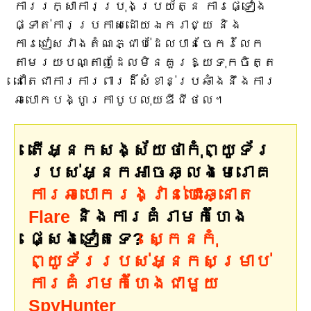
ការរក្សាការប្រុងប្រយ័ត្ន ការផ្ទៀង
ផ្ទាត់ការប្រកាសដោយឯករាជ្យ និង
ការជៀសវាងតំណភ្ជាប់ដែលបានចែករំលែក
តាមរយៈបណ្តាញដែលមិនគួរឱ្យទុកចិត្ត
នៅតែជាការការពារដ៏សំខាន់ប្រឆាំងនឹងការ
ឆបោកបង្ហូរកាបូបលុយឌីជីថល។
តើអ្នកសង្ស័យថាកុំព្យូទ័រ
របស់អ្នកអាចឆ្លងមេរោគ
ការឆបោករង្វាន់បោះឆ្នោត
Flare
និងការគំរាមកំហែង
ផ្សេងទៀតទេ?
ស្កេនកុំ
ព្យូទ័ររបស់អ្នកសម្រាប់
ការគំរាមកំហែងជាមួយ
SpyHunter