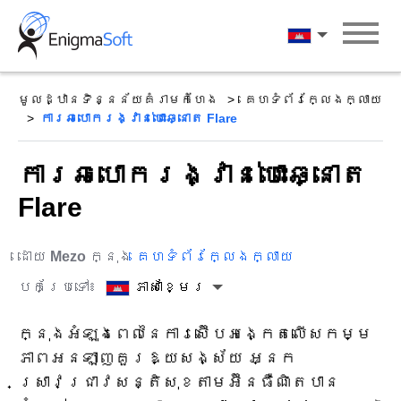
Skip
to
ភាសាខ្មែរ
content
មូលដ្ឋានទិន្នន័យគំរាមកំហែង
គេហទំព័រក្លែងក្លាយ
ការឆបោករង្វាន់បោះឆ្នោត Flare
ការឆបោករង្វាន់បោះឆ្នោត
Flare
ដោយ
Mezo
ក្នុង
គេហទំព័រក្លែងក្លាយ
បកប្រែទៅ៖
ភាសាខ្មែរ
ក្នុងអំឡុងពេលនៃការស៊ើបអង្កេតលើសកម្ម
ភាពអនឡាញគួរឱ្យសង្ស័យ អ្នក
ស្រាវជ្រាវសន្តិសុខតាមអ៊ីនធឺណិតបាន