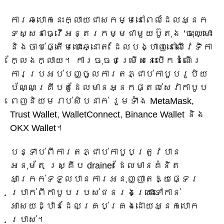
ការឆបោកនេះក្លាយជាសកម្មនៅពេលដែលអ្នក
ទស្សនាធ្វើអន្តរកម្មជាមួយប៊ូតុង 'ចុះឈ្មោះ
និងចាប់ផ្តើមបោះឆ្នោត' ដែលបង្ហាញនៅលើវេទិកា
ក្លែងក្លាយ។ ការចុចជម្រើសនេះបើកដំណើរ
ការប្រអប់បញ្ចូលការតភ្ជាប់កាបូបរូបិយ
ប័ណ្ណគ្រីបតូដែលមានអ្នកផ្តល់សេវាកាបូប
ពេញនិយមរាប់សិបនាក់ រួមទាំង MetaMask,
Trust Wallet, WalletConnect, Binance Wallet និង
OKX Wallet។
បន្ទាប់ពីការតភ្ជាប់កាបូបត្រូវបាន
អនុម័ត ស្គ្រីប drainer ដែលមានគំនិត
អាក្រក់ទទួលបានការអនុញ្ញាតឱ្យផ្ទេរ
ប្រាក់ពីកាបូបរបស់ជនរងគ្រោះទៅកាន់
អាសយដ្ឋានដែលគ្រប់គ្រងដោយអ្នកបោក
ប្រាស់។