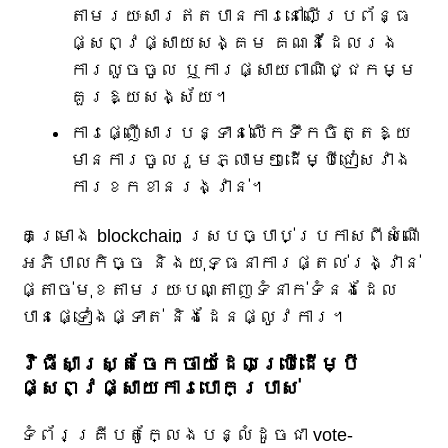
តាមរយៈសារឥតបានការនៅលើប្រព័ន្ធ
ផ្សព្វផ្សាយសង្គម គណនីដែលរង
ការលួចចូល ឬការផ្សាយពាណិជ្ជកម្ម
គួរឱ្យសង្ស័យ។
ការផ្ញើសារបន្ទាន់លើកទឹកចិត្តឱ្យ
មានការចូលរួមភ្លាមៗដើម្បីជៀសវាង
ការខកខានរង្វាន់។
គម្រោង blockchain ស្របច្បាប់ប្រកាសពីសំណើ
អភិបាលកិច្ច និងយុទ្ធនាការផ្តល់រង្វាន់
ផ្តាច់មុខតាមរយៈបណ្តាញទំនាក់ទំនងដែល
បានផ្ទៀងផ្ទាត់ និងដែនផ្លូវការ។
វិធីសាស្ត្រចែកចាយដែលប្រើដើម្បី
ផ្សព្វផ្សាយការបោកប្រាស់
ទំព័រគ្រីបតូក្លែងបន្លំដូចជា vote-