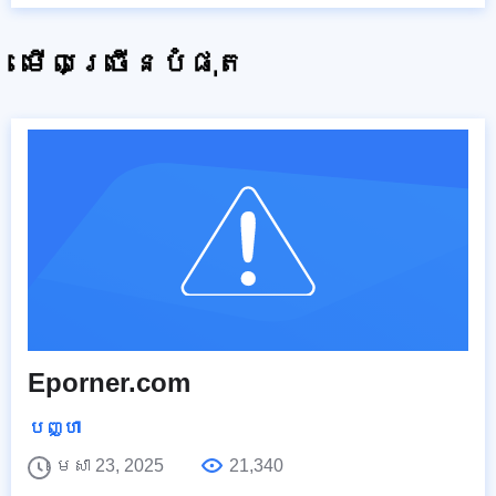
មើលច្រើនបំផុត
Eporner.com
បញ្ហា
មេសា 23, 2025
21,340