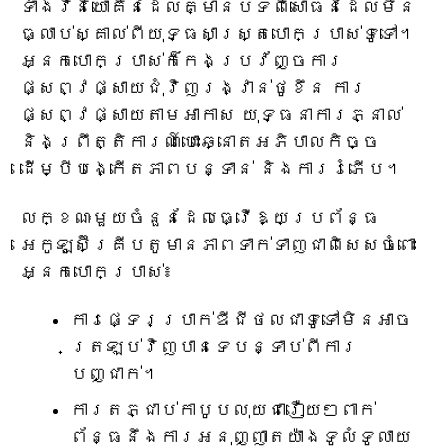
ទាំងវិនិយោគិនដែលគ្មានបទពិសោធន៍ដែលមិន
ធ្លាប់ស្គាល់ពីយុទ្ធសាស្ត្របោកប្រាស់ទូទៅ។
អ្នកបោកប្រាស់ក៏កេងប្រវ័ញ្ចការ
ផ្សព្វផ្សាយជុំវិញរង្វាន់ថូខឹន ការ
ផ្សព្វផ្សាយតាមអាកាស យុទ្ធនាការភ្នាល់
និងព្រឹត្តិការណ៍បោះឆ្នោតអភិបាលកិច្ច
ដើម្បីបង្កើតភាពបន្ទាន់ និងការរំភើប។
លក្ខណៈមួយចំនួនដែលធ្វើឱ្យប្រព័ន្ធ
អេកូឡូស៊ីគ្រីបតូមានភាពទាក់ទាញជាពិសេសចំពោះ
អ្នកបោកប្រាស់៖
ការផ្ទេរប្រាក់ឌីជីថលជាទូទៅមិនអាច
ត្រឡប់វិញបានទេបន្ទាប់ពីការ
បញ្ជាក់។
ការតភ្ជាប់កាបូបលុយជារឿយៗពាក់
ព័ន្ធនឹងការអនុញ្ញាតយ៉ាងទូលំទូលាយ