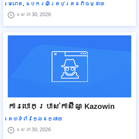
មេរោគ
,
ឧបករណ៍គ្រប់គ្រងពីចម្ងាយ
ឧសភា 30, 2026
ការបោកប្រាស់កាស៊ីណូ Kazowin
គេហទំព័រក្លែងក្លាយ
ឧសភា 30, 2026