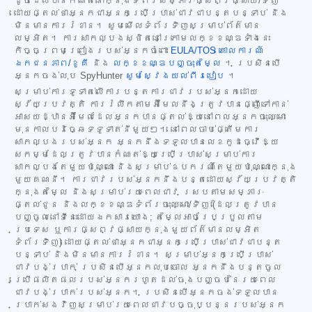
ដូចដែលបានកំណត់នៅក្នុងទំព័រសម្ភារៈផ្សព្វផ្សាយ/ទិញ
ដោយផ្តល់ថាអ្នកជាអ្នកប្រើប្រាស់ជាវជាបន្តបន្ទាប់ និង
មិនមានការរំខាន។ សូមមើលទំព័រទិញសម្រាប់ព័ត៌មាន
លម្អិត។ ការសាកល្បងស្ថិតនៅក្រោមលក្ខខណ្ឌទាំងនេះ
កិច្ចព្រមព្រៀងរបស់អ្នកចំពោះ
EULA/TOS
គោលការណ៍
ឯកជនភាព/ខូគី
និង
លក្ខខណ្ឌបញ្ចុះតម្លៃ
។ ប្រសិនបើ
អ្នកចង់លុប SpyHunter
សូមស្វែងយល់ពីរបៀប
។
សម្រាប់ការទូទាត់លើការបន្តការជាវរបស់អ្នកដោយ
ស្វ័យប្រវត្តិ ការរំលឹកតាមអ៊ីមែលនឹងត្រូវបានផ្ញើទៅកាន់
អាសយដ្ឋានអ៊ីមែលដែលអ្នកបានផ្តល់ឱ្យនៅពេលអ្នកចុះឈ្មោះ
មុនកាលបរិច្ឆេទទូទាត់នីមួយៗ។ នៅពេលចាប់ផ្តើមការ
សាកល្បងរបស់អ្នក អ្នកនឹងទទួលបានលេខកូដធ្វើឱ្យ
សកម្មដែលត្រូវបានកំណត់ឱ្យប្រើប្រាស់សម្រាប់ការ
សាកល្បងតែមួយប៉ុណ្ណោះ និងសម្រាប់ឧបករណ៍តែមួយប៉ុណ្ណោះក្នុង
មួយគណនី។ ការជាវរបស់អ្នកនឹងបន្តដោយស្វ័យប្រវត្តិ
ក្នុងតម្លៃ និងសម្រាប់រយៈពេលជាវ ស្របតាមសម្ភារៈ
ផ្តល់ជូន និងលក្ខខណ្ឌទំព័រចុះឈ្មោះ/ទិញ (ដែលត្រូវបាន
បញ្ចូលនៅទីនេះដោយឯកសារយោង; តម្លៃអាចប្រែប្រួលតាម
ប្រទេស ឬការផ្សព្វផ្សាយក្នុងមួយព័ត៌មានលម្អិត
ទំព័រទិញ) ដោយផ្តល់ថាអ្នកជាអ្នកប្រើប្រាស់ជាវជាបន្ត
បន្ទាប់ និងមិនមានការរំខាន។ សម្រាប់អ្នកប្រើប្រាស់
ជាវបង់ប្រាក់ ប្រសិនបើអ្នកលុបចោល អ្នកនឹងបន្តចូល
ប្រើផលិតផលរបស់អ្នករហូតដល់ចុងបញ្ចប់នៃរយៈពេល
ជាវបង់ប្រាក់របស់អ្នក។ ប្រសិនបើអ្នកចង់ទទួលបាន
ប្រាក់សងវិញសម្រាប់រយៈពេលជាវបច្ចុប្បន្នរបស់អ្នក