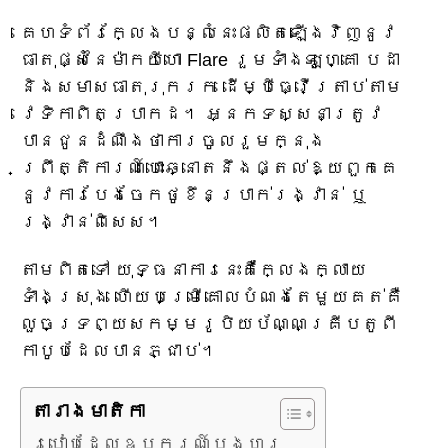
គេហទំព័រក្លែងបន្លំនេះផលិតឡើងវិញនូវ
ធាតុផ្សំនៃម៉ាកយីហោ Flare រួមទាំងឡូហ្គោ បដា
និងសមាសធាតុរុករក ដើម្បីធ្វើត្រាប់តាម
វេទិកាពិតប្រាកដ។ អ្នកទស្សនាត្រូវ
បានជូនដំណឹងថាការចូលរួមក្នុង
ព្រឹត្តិការណ៍បោះឆ្នោតនឹងផ្តល់ឱ្យពួកគេ
នូវការបែងចែកថូខឹនប្រាក់រង្វាន់ ឬ
រង្វាន់ពិសេស។
តាមពិតទៅ យុទ្ធនាការនេះគឺក្លែងក្លាយ
ទាំងស្រុង ហើយបម្រើគោលបំណងតែមួយគត់គឺ
លួចទ្រព្យសកម្មរូបិយប័ណ្ណគ្រីបតូពី
កាបូបដែលបានភ្ជាប់។
តារាង​មាតិកា
របៀបដែលឧបករណ៍បង្ហូរ