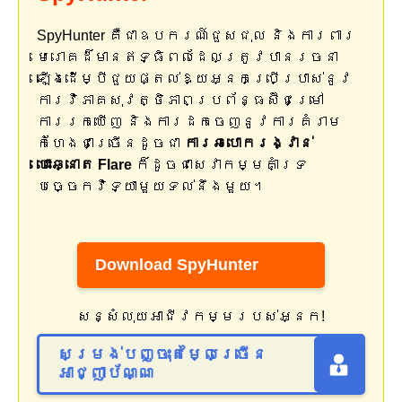
SpyHunter គឺជាឧបករណ៍ជួសជុល និងការពារ
មេរោគដ៏មានឥទ្ធិពលដែលត្រូវបានរចនា
ឡើងដើម្បីជួយផ្តល់ឱ្យអ្នកប្រើប្រាស់នូវ
ការវិភាគសុវត្ថិភាពប្រព័ន្ធស៊ីជម្រៅ
ការរកឃើញ និងការដកចេញនូវការគំរាម
កំហែងជាច្រើនដូចជា
ការឆបោករង្វាន់
បោះឆ្នោត Flare
ក៏ដូចជាសេវាកម្មគាំទ្រ
បច្ចេកវិទ្យាមួយទល់នឹងមួយ។
Download SpyHunter
សន្សំលុយអាជីវកម្មរបស់អ្នក!
សម្រង់បញ្ចុះតម្លៃច្រើន
អាជ្ញាប័ណ្ណ