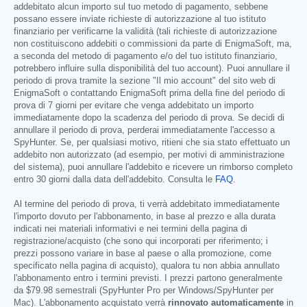
addebitato alcun importo sul tuo metodo di pagamento, sebbene
possano essere inviate richieste di autorizzazione al tuo istituto
finanziario per verificarne la validità (tali richieste di autorizzazione
non costituiscono addebiti o commissioni da parte di EnigmaSoft, ma,
a seconda del metodo di pagamento e/o del tuo istituto finanziario,
potrebbero influire sulla disponibilità del tuo account). Puoi annullare il
periodo di prova tramite la sezione "Il mio account" del sito web di
EnigmaSoft o contattando EnigmaSoft prima della fine del periodo di
prova di 7 giorni per evitare che venga addebitato un importo
immediatamente dopo la scadenza del periodo di prova. Se decidi di
annullare il periodo di prova, perderai immediatamente l'accesso a
SpyHunter. Se, per qualsiasi motivo, ritieni che sia stato effettuato un
addebito non autorizzato (ad esempio, per motivi di amministrazione
del sistema), puoi annullare l'addebito e ricevere un rimborso completo
entro 30 giorni dalla data dell'addebito. Consulta le
FAQ
.
Al termine del periodo di prova, ti verrà addebitato immediatamente
l'importo dovuto per l'abbonamento, in base al prezzo e alla durata
indicati nei materiali informativi e nei termini della pagina di
registrazione/acquisto (che sono qui incorporati per riferimento; i
prezzi possono variare in base al paese o alla promozione, come
specificato nella pagina di acquisto), qualora tu non abbia annullato
l'abbonamento entro i termini previsti. I prezzi partono generalmente
da
$79.98
semestrali (SpyHunter Pro per Windows/SpyHunter per
Mac). L'abbonamento acquistato verrà
rinnovato automaticamente
in