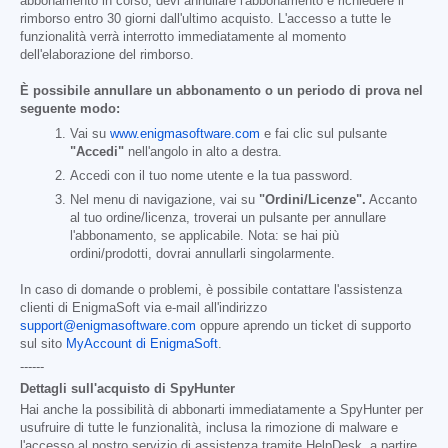
abbonamento in corso, devi annullare l'abbonamento e richiedere il
rimborso entro 30 giorni dall'ultimo acquisto. L'accesso a tutte le
funzionalità verrà interrotto immediatamente al momento
dell'elaborazione del rimborso.
È possibile annullare un abbonamento o un periodo di prova nel
seguente modo:
Vai su
www.enigmasoftware.com
e fai clic sul pulsante
"Accedi"
nell'angolo in alto a destra.
Accedi con il tuo nome utente e la tua password.
Nel menu di navigazione, vai su
"Ordini/Licenze".
Accanto
al tuo ordine/licenza, troverai un pulsante per annullare
l'abbonamento, se applicabile. Nota: se hai più
ordini/prodotti, dovrai annullarli singolarmente.
In caso di domande o problemi, è possibile contattare l'assistenza
clienti di EnigmaSoft via e-mail all'indirizzo
support@enigmasoftware.com
oppure aprendo un ticket di supporto
sul sito
MyAccount di EnigmaSoft
.
------
Dettagli sull'acquisto di SpyHunter
Hai anche la possibilità di abbonarti immediatamente a SpyHunter per
usufruire di tutte le funzionalità, inclusa la rimozione di malware e
l'accesso al nostro servizio di assistenza tramite HelpDesk, a partire