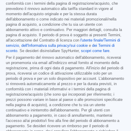
conformità con i termini della pagina di registrazione/acquisto, che
prevedono il rinnovo automatico alla tariffa standard in vigore al
momento dell'acquisto originale e per la stessa durata
dell'abbonamento o come indicato nei materiali promozionali/nella
pagina di acquisto, a condizione che tu sia un utente con
abbonamento attivo e continuativo. Per maggiori dettagli, consulta la
pagina di acquisto. Il periodo di prova è soggetto ai presenti Termini,
all'accettazione del Contratto di licenza con
l'utente finale/Termini di
servizio
,
dell'Informativa sulla privacy/sui cookie
e
dei Termini di
sconto
. Se desideri disinstallare SpyHunter,
scopri come fare
.
Per il pagamento del rinnovo automatico dell'abbonamento, riceverai
un promemoria via email all'indirizzo email fornito al momento della
registrazione, prima di ogni data di pagamento. All'inizio del periodo di
prova, riceverai un codice di attivazione utilizzabile solo per un
periodo di prova e per un solo dispositivo per account. L'abbonamento
si rinnoverà automaticamente al prezzo e per la durata previsti, in
conformità con i materiali informativi e i termini della pagina di
registrazione/acquisto (che sono qui incorporati per riferimento; i
prezzi possono variare in base al paese o alle promozioni specificate
nella pagina di acquisto), a condizione che tu sia un utente
continuativo e ininterrotto dell'abbonamento. Per gli utenti con
abbonamento a pagamento, in caso di annullamento, manterrai
l'accesso al/ai prodotto/i fino alla fine del periodo di abbonamento a
pagamento. Se desideri ricevere un rimborso per il periodo di