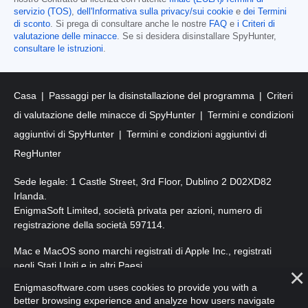
servizio (TOS)
,
dell'Informativa sulla privacy/sui cookie
e
dei Termini
di sconto
. Si prega di consultare anche le nostre
FAQ
e
i Criteri di
valutazione delle minacce
. Se si desidera disinstallare SpyHunter,
consultare le istruzioni
.
Casa
Passaggi per la disinstallazione del programma
Criteri
di valutazione delle minacce di SpyHunter
Termini e condizioni
aggiuntivi di SpyHunter
Termini e condizioni aggiuntivi di
RegHunter
Sede legale: 1 Castle Street, 3rd Floor, Dublino 2 D02XD82
Irlanda.
EnigmaSoft Limited, società privata per azioni, numero di
registrazione della società 597114.
Mac e MacOS sono marchi registrati di Apple Inc., registrati
negli Stati Uniti e in altri Paesi.
Enigmasoftware.com uses cookies to provide you with a
Copyright 2016-
2026
. EnigmaSoft Ltd. Tutti i diritti riservati.
better browsing experience and analyze how users navigate