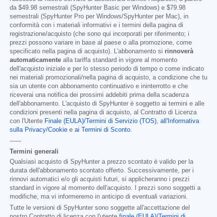
da
$49.98
semestrali (SpyHunter Basic per Windows) e
$79.98
semestrali (SpyHunter Pro per Windows/SpyHunter per Mac), in
conformità con i materiali informativi e i termini della pagina di
registrazione/acquisto (che sono qui incorporati per riferimento; i
prezzi possono variare in base al paese o alla promozione, come
specificato nella pagina di acquisto). L'abbonamento si
rinnoverà
automaticamente
alla tariffa standard in vigore al momento
dell'acquisto iniziale e per lo stesso periodo di tempo o come indicato
nei materiali promozionali/nella pagina di acquisto, a condizione che tu
sia un utente con abbonamento continuativo e ininterrotto e che
riceverai una notifica dei prossimi addebiti prima della scadenza
dell'abbonamento. L'acquisto di SpyHunter è soggetto ai termini e alle
condizioni presenti nella pagina di acquisto, al Contratto di Licenza
con l'Utente
Finale (EULA)/Termini di Servizio (TOS)
,
all'Informativa
sulla Privacy/Cookie
e
ai Termini di Sconto
.
------
Termini generali
Qualsiasi acquisto di SpyHunter a prezzo scontato è valido per la
durata dell'abbonamento scontato offerto. Successivamente, per i
rinnovi automatici e/o gli acquisti futuri, si applicheranno i prezzi
standard in vigore al momento dell'acquisto. I prezzi sono soggetti a
modifiche, ma vi informeremo in anticipo di eventuali variazioni.
Tutte le versioni di SpyHunter sono soggette all'accettazione del
nostro Contratto di licenza con l'utente
finale (EULA)/Termini di