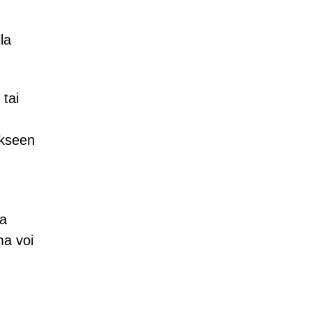
la
 tai
äkseen
ta
ma voi