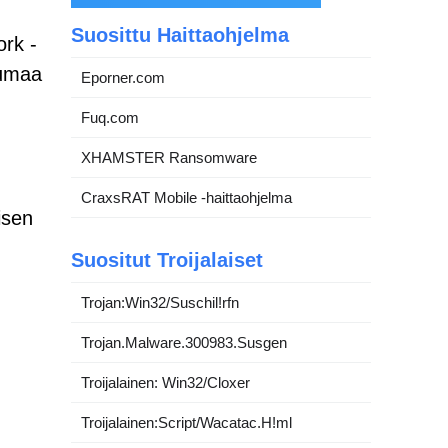
Suosittu Haittaohjelma
ork -
tumaa
Eporner.com
Fuq.com
XHAMSTER Ransomware
CraxsRAT Mobile -haittaohjelma
isen
Suositut Troijalaiset
Trojan:Win32/Suschil!rfn
Trojan.Malware.300983.Susgen
Troijalainen: Win32/Cloxer
Troijalainen:Script/Wacatac.H!ml