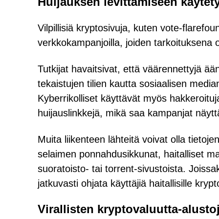
Huijauksen levittämiseen käytet
Vilpillisiä kryptosivuja, kuten vote-flaref
verkkokampanjoilla, joiden tarkoituksena
Tutkijat havaitsivat, että väärennettyjä ä
tekaistujen tilien kautta sosiaalisen media
Kyberrikolliset käyttävät myös hakkeroit
huijauslinkkejä, mikä saa kampanjat näyttä
Muita liikenteen lähteitä voivat olla tieto
selaimen ponnahdusikkunat, haitalliset ma
suoratoisto- tai torrent-sivustoista. Jois
jatkuvasti ohjata käyttäjiä haitallisille kryptov
Virallisten kryptovaluutta-alust