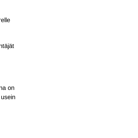
elle
ntäjät
ena on
 usein