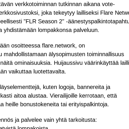
lyttävän verkkotoiminnan tutkinnan aikana vote-
erkkosivustoksi, joka tekeytyy lailliseksi Flare Netw
heellisesti "FLR Season 2" -äänestyspalkintotapah
oita yhdistämään lompakkonsa palveluun.
dään osoitteessa flare.network, on
tu mahdollistamaan älysopimusten toiminnallisuus
e näitä ominaisuuksia. Huijaussivu väärinkäyttää laill
ään vaikuttaa luotettavalta.
ndäyselementtejä, kuten logoja, bannereita ja
asti aitoa alustaa. Vierailijoille kerrotaan, että
eille bonustokeneita tai erityispalkintoja.
nös ja palvelee vain yhtä tarkoitusta:
etyistä lompakoista.