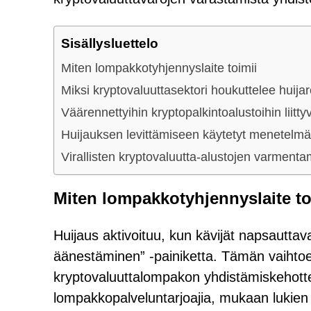
Sisällysluettelo
Miten lompakkotyhjennyslaite toimii
Miksi kryptovaluuttasektori houkuttelee huijar
Väärennettyihin kryptopalkintoalustoihin liitty
Huijauksen levittämiseen käytetyt menetelmä
Virallisten kryptovaluutta-alustojen varmenta
Miten lompakkotyhjennyslaite to
Huijaus aktivoituu, kun kävijät napsauttava
äänestäminen” -painiketta. Tämän vaiht
kryptovaluuttalompakon yhdistämiskehotte
lompakkopalveluntarjoajia, mukaan lukien