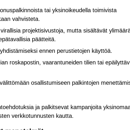
onuspalkinnoista tai yksinoikeudella toimivista
kaan vahvisteta.
rallisia projektisivustoja, mutta sisältävät ylimäärä
epätavallisia päätteitä.
yhdistämiseksi ennen perustietojen käyttöä.
n roskapostin, vaarantuneiden tilien tai epäilyttäv
at välittömään osallistumiseen palkintojen menettäm
allintoehdotuksia ja palkitsevat kampanjoita yksinoma
isten verkkotunnusten kautta.