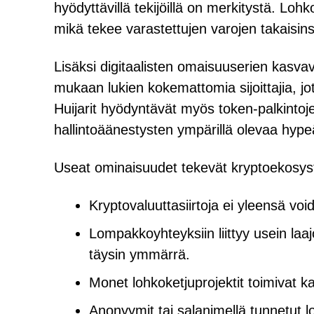
hyödyttävillä tekijöillä on merkitystä. Loh
mikä tekee varastettujen varojen takaisins
Lisäksi digitaalisten omaisuuserien kasvav
mukaan lukien kokemattomia sijoittajia, jotk
Huijarit hyödyntävät myös token-palkintoje
hallintoäänestysten ympärillä olevaa hypeä 
Useat ominaisuudet tekevät kryptoekosyste
Kryptovaluuttasiirtoja ei yleensä vo
Lompakkoyhteyksiin liittyy usein laajo
täysin ymmärrä.
Monet lohkoketjuprojektit toimivat ka
Anonyymit tai salanimellä tunnetut 