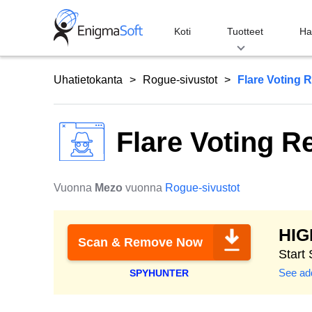
Skip
to
Koti
Tuotteet
Ha
content
Uhatietokanta
Rogue-sivustot
Flare Voting 
Flare Voting R
Vuonna
Mezo
vuonna
Rogue-sivustot
HI
Scan & Remove Now
Start
See add
SPYHUNTER