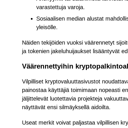
varastettuja varoja.
Sosiaalisen median alustat mahdollis
yleisölle.
Näiden tekijöiden vuoksi väärennetyt sijoit
ja tokenien jakeluhuijaukset lisääntyvät e
Väärennettyihin kryptopalkintoalu
Vilpilliset kryptovaluuttasivustot noudatt
painostaa käyttäjiä toimimaan nopeasti en
jäljittelevät luotettavia projekteja vakuuttav
näyttävät ensi silmäyksellä aidoilta.
Useat merkit voivat paljastaa vilpillisen 