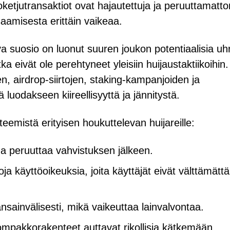
koketjutransaktiot ovat hajautettuja ja peruuttamatt
aamisesta erittäin vaikeaa.
a suosio on luonut suuren joukon potentiaalisia uhr
a eivät ole perehtyneet yleisiin huijaustaktiikoihin.
n, airdrop-siirtojen, staking-kampanjoiden ja
luodakseen kiireellisyyttä ja jännitystä.
emistä erityisen houkuttelevan huijareille:
ida peruuttaa vahvistuksen jälkeen.
ja käyttöoikeuksia, joita käyttäjät eivät välttämättä
nsainvälisesti, mikä vaikeuttaa lainvalvontaa.
lompakkorakenteet auttavat rikollisia kätkemään