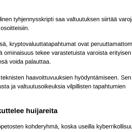
nen tyhjennysskripti saa valtuutuksen siirtää varo
soitteisiin.
missä, kryptovaluuttatapahtumat ovat peruuttamattom
 ominaisuus tekee varastetuista varoista erityisen
ensä voida palauttaa.
 teknisten haavoittuvuuksien hyödyntämiseen. Sen
sta ja valtuutusoikeuksia vilpillisten tapahtumien
uttelee huijareita
opetosten kohderyhmä, koska useilla kyberrikollisu