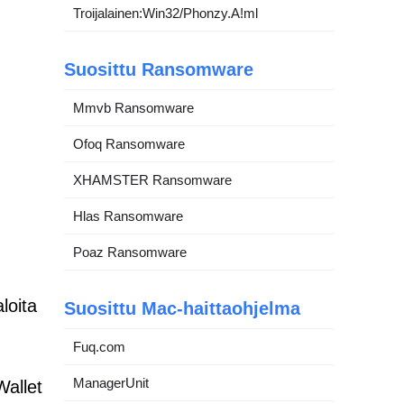
Troijalainen:Win32/Phonzy.A!ml
Suosittu Ransomware
Mmvb Ransomware
Ofoq Ransomware
XHAMSTER Ransomware
Hlas Ransomware
Poaz Ransomware
loita
Suosittu Mac-haittaohjelma
Fuq.com
ManagerUnit
Wallet