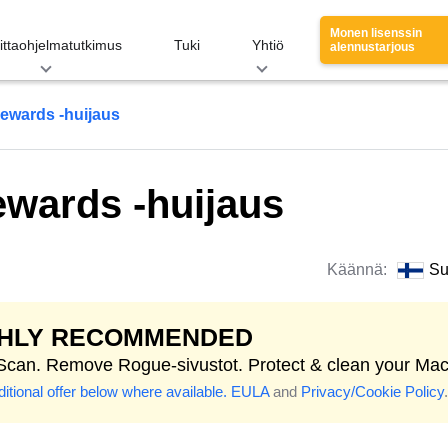
Monen lisenssin
ittaohjelmatutkimus
Tuki
Yhtiö
alennustarjous
Rewards -huijaus
ewards -huijaus
Käännä:
Su
GHLY RECOMMENDED
 Scan. Remove Rogue-sivustot. Protect & clean your Mac
itional offer below where available.
EULA
and
Privacy/Cookie Policy
.