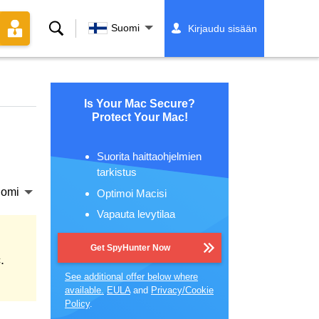
Hae
Suomi
Kirjaudu sisään
Is Your Mac Secure?
Protect Your Mac!
Suorita haittaohjelmien
tarkistus
omi
Optimoi Macisi
Vapauta levytilaa
Get SpyHunter Now
.
See additional offer below where
available.
EULA
and
Privacy/Cookie
Policy
.