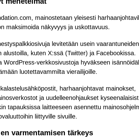
yt menetelmät
oundation.com, mainostetaan yleisesti harhaanjohtavil
 on maksimoida näkyvyys ja uskottavuus.
änestyspalkkiosivuja levitetään usein vaarantuneiden
n alustoilla, kuten X:ssä (Twitter) ja Facebookissa.
uja WordPress-verkkosivustoja hyväkseen isännöid
mään luotettavammilta vierailijoille.
jenkalastelusähköpostit, harhaanjohtavat mainokset,
inosverkostot ja uudelleenohjaukset kyseenalaisis
sakin tapauksissa laitteeseen asennettu mainosohjel
aluuttoihin liittyville sivuille.
ojen varmentamisen tärkeys