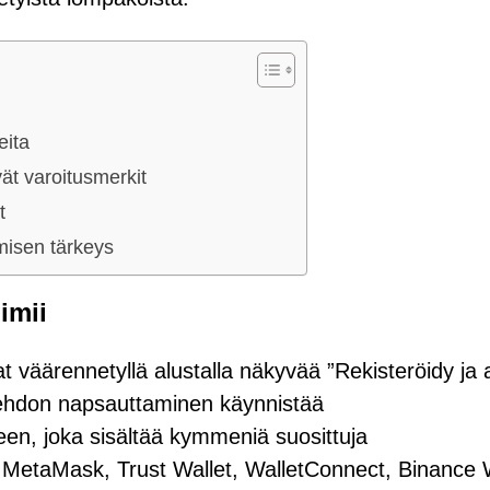
eita
vät varoitusmerkit
t
misen tärkeys
imii
t väärennetyllä alustalla näkyvää ”Rekisteröidy ja a
oehdon napsauttaminen käynnistää
en, joka sisältää kymmeniä suosittuja
 MetaMask, Trust Wallet, WalletConnect, Binance 