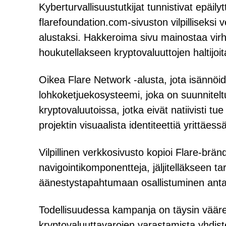
Kyberturvallisuustutkijat tunnistivat epäi
flarefoundation.com-sivuston vilpilliseksi v
alustaksi. Hakkeroima sivu mainostaa vir
houkutellakseen kryptovaluuttojen haltij
Oikea Flare Network -alusta, jota isännöi
lohkoketjuekosysteemi, joka on suunnitel
kryptovaluutoissa, jotka eivät natiivisti tu
projektin visuaalista identiteettiä yrittäess
Vilpillinen verkkosivusto kopioi Flare-brä
navigointikomponentteja, jäljitelläkseen tark
äänestystapahtumaan osallistuminen antaa h
Todellisuudessa kampanja on täysin väären
kryptovaluuttavarojen varastamista yhdist