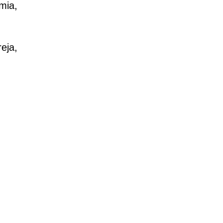
omia,
eja,