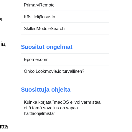
PrimaryRemote
Käsittelijäosasto
ja
SkilledModuleSearch
ia,
Suositut ongelmat
Eporner.com
Onko Lookmovie.io turvallinen?
Suosittuja ohjeita
Kuinka korjata "macOS ei voi varmistaa,
että tämä sovellus on vapaa
haittaohjelmista"
utta