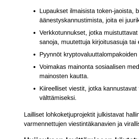
Lupaukset ilmaisista token-jaoista, b
äänestyskannustimista, joita ei juuri
Verkkotunnukset, jotka muistuttavat vi
sanoja, muutettuja kirjoitusasuja tai 
Pyynnöt kryptovaluuttalompakoiden 
Voimakas mainonta sosiaalisen media
mainosten kautta.
Kiireelliset viestit, jotka kannustav
välttämiseksi.
Lailliset lohkoketjuprojektit julkistavat h
varmennettujen viestintäkanavien ja virall