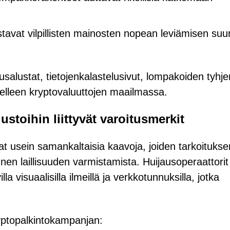
tavat vilpillisten mainosten nopean leviämisen suur
usalustat, tietojenkalastelusivut, lompakoiden tyhje
delleen kryptovaluuttojen maailmassa.
stoihin liittyvät varoitusmerkit
avat usein samankaltaisia kaavoja, joiden tarkoituks
nen laillisuuden varmistamista. Huijausoperaattorit
illa visuaalisilla ilmeillä ja verkkotunnuksilla, jotka
kryptopalkintokampanjan: