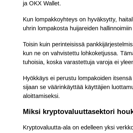
ja OKX Wallet.
Kun lompakkoyhteys on hyväksytty, haitalli
uhrin lompakosta huijareiden hallinnoimiin o
Toisin kuin perinteisissä pankkijärjestel
kun ne on vahvistettu lohkoketjussa. Tämä
tuhoisia, koska varastettuja varoja ei yle
Hyökkäys ei perustu lompakoiden itsensä
sijaan se väärinkäyttää käyttäjien luottamu
aloittamiseksi.
Miksi kryptovaluuttasektori houk
Kryptovaluutta-ala on edelleen yksi verkk