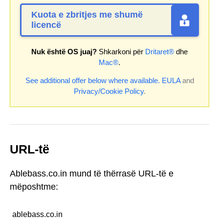
Kuota e zbritjes me shumë
licencë
Nuk është OS juaj?
Shkarkoni për
Dritaret®
dhe
Mac®
.
See additional offer below where available.
EULA
and
Privacy/Cookie Policy
.
URL-të
Ablebass.co.in mund të thërrasë URL-të e
mëposhtme:
ablebass.co.in