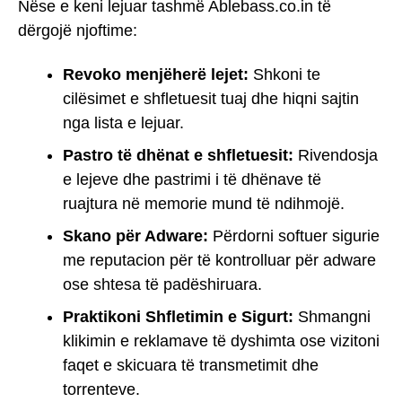
Nëse e keni lejuar tashmë Ablebass.co.in të
dërgojë njoftime:
Revoko menjëherë lejet:
Shkoni te
cilësimet e shfletuesit tuaj dhe hiqni sajtin
nga lista e lejuar.
Pastro të dhënat e shfletuesit:
Rivendosja
e lejeve dhe pastrimi i të dhënave të
ruajtura në memorie mund të ndihmojë.
Skano për Adware:
Përdorni softuer sigurie
me reputacion për të kontrolluar për adware
ose shtesa të padëshiruara.
Praktikoni Shfletimin e Sigurt:
Shmangni
klikimin e reklamave të dyshimta ose vizitoni
faqet e skicuara të transmetimit dhe
torrenteve.