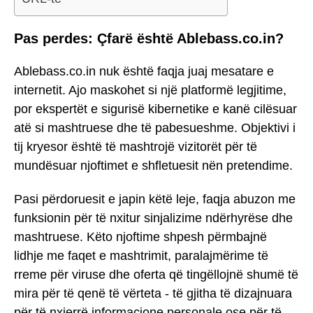
Pas perdes: Çfarë është Ablebass.co.in?
Ablebass.co.in nuk është faqja juaj mesatare e
internetit. Ajo maskohet si një platformë legjitime,
por ekspertët e sigurisë kibernetike e kanë cilësuar
atë si mashtruese dhe të pabesueshme. Objektivi i
tij kryesor është të mashtrojë vizitorët për të
mundësuar njoftimet e shfletuesit nën pretendime.
Pasi përdoruesit e japin këtë leje, faqja abuzon me
funksionin për të nxitur sinjalizime ndërhyrëse dhe
mashtruese. Këto njoftime shpesh përmbajnë
lidhje me faqet e mashtrimit, paralajmërime të
rreme për viruse dhe oferta që tingëllojnë shumë të
mira për të qenë të vërteta - të gjitha të dizajnuara
për të nxjerrë informacione personale ose për të