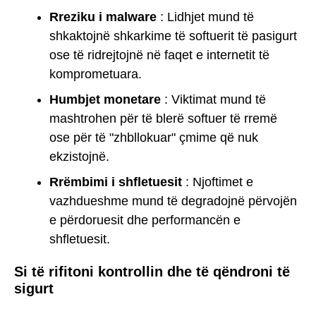
Rreziku i malware
: Lidhjet mund të
shkaktojnë shkarkime të softuerit të pasigurt
ose të ridrejtojnë në faqet e internetit të
komprometuara.
Humbjet monetare
: Viktimat mund të
mashtrohen për të blerë softuer të rremë
ose për të "zhbllokuar" çmime që nuk
ekzistojnë.
Rrëmbimi i shfletuesit
: Njoftimet e
vazhdueshme mund të degradojnë përvojën
e përdoruesit dhe performancën e
shfletuesit.
Si të rifitoni kontrollin dhe të qëndroni të
sigurt