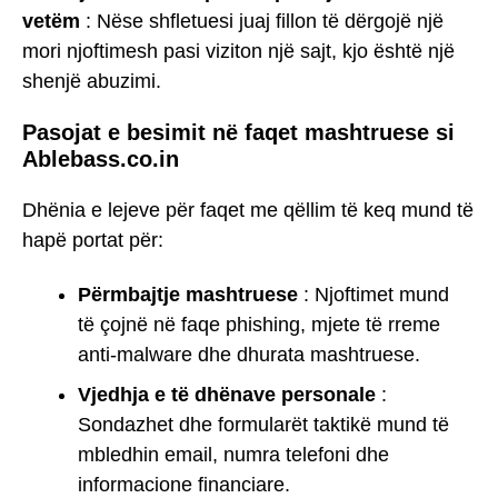
vetëm
: Nëse shfletuesi juaj fillon të dërgojë një
mori njoftimesh pasi viziton një sajt, kjo është një
shenjë abuzimi.
Pasojat e besimit në faqet mashtruese si
Ablebass.co.in
Dhënia e lejeve për faqet me qëllim të keq mund të
hapë portat për:
Përmbajtje mashtruese
: Njoftimet mund
të çojnë në faqe phishing, mjete të rreme
anti-malware dhe dhurata mashtruese.
Vjedhja e të dhënave personale
:
Sondazhet dhe formularët taktikë mund të
mbledhin email, numra telefoni dhe
informacione financiare.