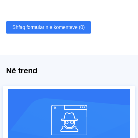
Shfaq formularin e komenteve (0)
Në trend