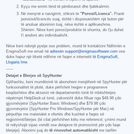
Kyçu me emrin tënd të përdoruesit dhe fjalëkalimin.
Në menynë e navigimit, shkoni te
"Porosi/Licenca".
Pranë
porosisë/licencës suaj, është i disponueshëm një buton për
të anuluar abonimin tuaj, nëse është e aplikueshme.
Shënim: Nëse keni porosi/produkte të shumta, do t'ju duhet
t'i anuloni ato individualisht.
Nëse keni ndonjë pyetje ose problem, mund të kontaktoni Ndihmën e
EnigmaSoft me email në
adresën support@enigmasoftware.com
ose
duke hapur një tiketë ndihme në faqen e internetit
të EnigmaSoft,
Llogaria Ime
.
------
Detajet e Blerjes së SpyHunter
Gjithashtu, keni mundësinë të abonoheni menjëherë në SpyHunter për
funksionalitet të plotë, duke përfshirë heqjen e programeve
keqdashëse dhe aksesin në departamentin tonë të mbështetjes
nëpërmjet HelpDesk-ut tonë, zakonisht duke filluar nga
$49.98
çdo
gjysmëvjetor (SpyHunter Basic Windows) dhe
$79.98
çdo
gjysmëvjetor (SpyHunter Pro Windows/SpyHunter për Mac) në
përputhje me materialet e ofertës dhe kushtet e faqes së
regjistrimit/blerjes (të cilat përfshihen këtu me referencë; çmimi mund
të ndryshojë sipas vendit ose detajeve të promovimit për çdo faqe
blerjeje). Abonimi juaj do
të rinovohet automatikisht
me tarifën