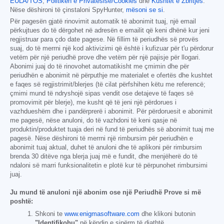
EULA/TOS
,
Politikën e Privatësisë/Cookies
dhe
Kushtet e Zbritjes
.
Nëse dëshironi të çinstaloni SpyHunter,
mësoni se si
.
Për pagesën gjatë rinovimit automatik të abonimit tuaj, një email
përkujtues do të dërgohet në adresën e emailit që keni dhënë kur jeni
regjistruar para çdo date pagese. Në fillim të periudhës së provës
suaj, do të merrni një kod aktivizimi që është i kufizuar për t'u përdorur
vetëm për një periudhë prove dhe vetëm për një pajisje për llogari.
Abonimi juaj do të rinovohet automatikisht me çmimin dhe për
periudhën e abonimit në përputhje me materialet e ofertës dhe kushtet
e faqes së regjistrimit/blerjes (të cilat përfshihen këtu me referencë;
çmimi mund të ndryshojë sipas vendit ose detajeve të faqes së
promovimit për blerje), me kusht që të jeni një përdorues i
vazhdueshëm dhe i pandërprerë i abonimit. Për përdoruesit e abonimit
me pagesë, nëse anuloni, do të vazhdoni të keni qasje në
produktin/produktet tuaja deri në fund të periudhës së abonimit tuaj me
pagesë. Nëse dëshironi të merrni një rimbursim për periudhën e
abonimit tuaj aktual, duhet të anuloni dhe të aplikoni për rimbursim
brenda 30 ditëve nga blerja juaj më e fundit, dhe menjëherë do të
ndaloni së marri funksionalitetin e plotë kur të përpunohet rimbursimi
juaj.
Ju mund të anuloni një abonim ose një Periudhë Prove si më
poshtë:
Shkoni te
www.enigmasoftware.com
dhe klikoni butonin
"Identifikohu"
në këndin e sipërm të djathtë.