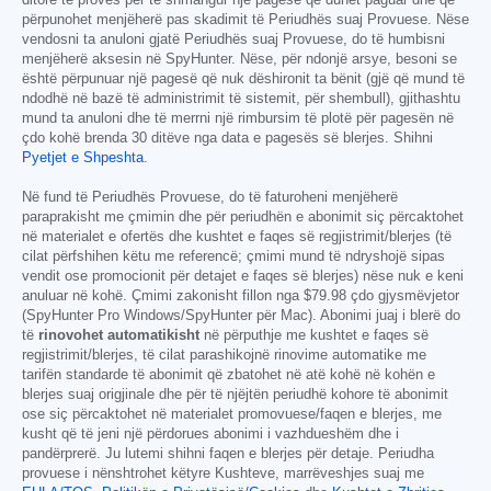
ditore të provës për të shmangur një pagesë që duhet paguar dhe që
përpunohet menjëherë pas skadimit të Periudhës suaj Provuese. Nëse
vendosni ta anuloni gjatë Periudhës suaj Provuese, do të humbisni
menjëherë aksesin në SpyHunter. Nëse, për ndonjë arsye, besoni se
është përpunuar një pagesë që nuk dëshironit ta bënit (gjë që mund të
ndodhë në bazë të administrimit të sistemit, për shembull), gjithashtu
mund ta anuloni dhe të merrni një rimbursim të plotë për pagesën në
çdo kohë brenda 30 ditëve nga data e pagesës së blerjes. Shihni
Pyetjet e Shpeshta
.
Në fund të Periudhës Provuese, do të faturoheni menjëherë
paraprakisht me çmimin dhe për periudhën e abonimit siç përcaktohet
në materialet e ofertës dhe kushtet e faqes së regjistrimit/blerjes (të
cilat përfshihen këtu me referencë; çmimi mund të ndryshojë sipas
vendit ose promocionit për detajet e faqes së blerjes) nëse nuk e keni
anuluar në kohë. Çmimi zakonisht fillon nga
$79.98
çdo gjysmëvjetor
(SpyHunter Pro Windows/SpyHunter për Mac). Abonimi juaj i blerë do
të
rinovohet automatikisht
në përputhje me kushtet e faqes së
regjistrimit/blerjes, të cilat parashikojnë rinovime automatike me
tarifën standarde të abonimit që zbatohet në atë kohë në kohën e
blerjes suaj origjinale dhe për të njëjtën periudhë kohore të abonimit
ose siç përcaktohet në materialet promovuese/faqen e blerjes, me
kusht që të jeni një përdorues abonimi i vazhdueshëm dhe i
pandërprerë. Ju lutemi shihni faqen e blerjes për detaje. Periudha
provuese i nënshtrohet këtyre Kushteve, marrëveshjes suaj me