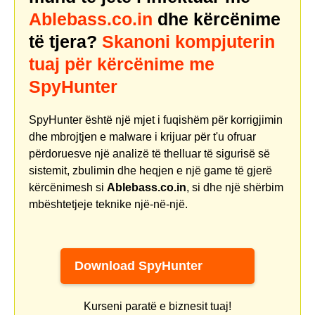
Ablebass.co.in
dhe kërcënime
të tjera?
Skanoni kompjuterin
tuaj për kërcënime me
SpyHunter
SpyHunter është një mjet i fuqishëm për korrigjimin
dhe mbrojtjen e malware i krijuar për t'u ofruar
përdoruesve një analizë të thelluar të sigurisë së
sistemit, zbulimin dhe heqjen e një game të gjerë
kërcënimesh si
Ablebass.co.in
, si dhe një shërbim
mbështetjeje teknike një-në-një.
Download SpyHunter
Kurseni paratë e biznesit tuaj!