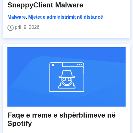
SnappyClient Malware
Malware
,
Mjetet e administrimit në distancë
prill 9, 2026
Faqe e rreme e shpërblimeve në
Spotify