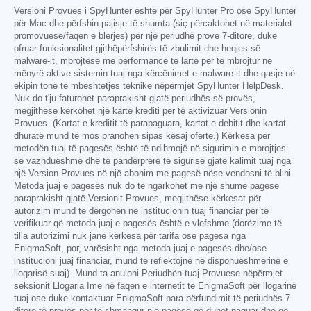
Versioni Provues i SpyHunter është për SpyHunter Pro ose SpyHunter
për Mac dhe përfshin pajisje të shumta (siç përcaktohet në materialet
promovuese/faqen e blerjes) për një periudhë prove 7-ditore, duke
ofruar funksionalitet gjithëpërfshirës të zbulimit dhe heqjes së
malware-it, mbrojtëse me performancë të lartë për të mbrojtur në
mënyrë aktive sistemin tuaj nga kërcënimet e malware-it dhe qasje në
ekipin tonë të mbështetjes teknike nëpërmjet SpyHunter HelpDesk.
Nuk do t'ju faturohet paraprakisht gjatë periudhës së provës,
megjithëse kërkohet një kartë krediti për të aktivizuar Versionin
Provues. (Kartat e kreditit të parapaguara, kartat e debitit dhe kartat
dhuratë mund të mos pranohen sipas kësaj oferte.) Kërkesa për
metodën tuaj të pagesës është të ndihmojë në sigurimin e mbrojtjes
së vazhdueshme dhe të pandërprerë të sigurisë gjatë kalimit tuaj nga
një Version Provues në një abonim me pagesë nëse vendosni të blini.
Metoda juaj e pagesës nuk do të ngarkohet me një shumë pagese
paraprakisht gjatë Versionit Provues, megjithëse kërkesat për
autorizim mund të dërgohen në institucionin tuaj financiar për të
verifikuar që metoda juaj e pagesës është e vlefshme (dorëzime të
tilla autorizimi nuk janë kërkesa për tarifa ose pagesa nga
EnigmaSoft, por, varësisht nga metoda juaj e pagesës dhe/ose
institucioni juaj financiar, mund të reflektojnë në disponueshmërinë e
llogarisë suaj). Mund ta anuloni Periudhën tuaj Provuese nëpërmjet
seksionit Llogaria Ime në faqen e internetit të EnigmaSoft për llogarinë
tuaj ose duke kontaktuar EnigmaSoft para përfundimit të periudhës 7-