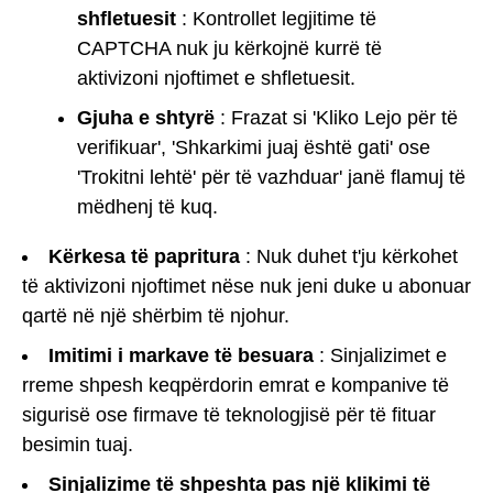
shfletuesit
: Kontrollet legjitime të
CAPTCHA nuk ju kërkojnë kurrë të
aktivizoni njoftimet e shfletuesit.
Gjuha e shtyrë
: Frazat si 'Kliko Lejo për të
verifikuar', 'Shkarkimi juaj është gati' ose
'Trokitni lehtë' për të vazhduar' janë flamuj të
mëdhenj të kuq.
Kërkesa të papritura
: Nuk duhet t'ju kërkohet
të aktivizoni njoftimet nëse nuk jeni duke u abonuar
qartë në një shërbim të njohur.
Imitimi i markave të besuara
: Sinjalizimet e
rreme shpesh keqpërdorin emrat e kompanive të
sigurisë ose firmave të teknologjisë për të fituar
besimin tuaj.
Sinjalizime të shpeshta pas një klikimi të