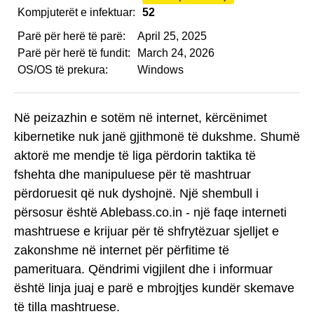
Kompjuterët e infektuar:
52
Parë për herë të parë:
April 25, 2025
Parë për herë të fundit:
March 24, 2026
OS/OS të prekura:
Windows
Në peizazhin e sotëm në internet, kërcënimet
kibernetike nuk janë gjithmonë të dukshme. Shumë
aktorë me mendje të liga përdorin taktika të
fshehta dhe manipuluese për të mashtruar
përdoruesit që nuk dyshojnë. Një shembull i
përsosur është Ablebass.co.in - një faqe interneti
mashtruese e krijuar për të shfrytëzuar sjelljet e
zakonshme në internet për përfitime të
pamerituara. Qëndrimi vigjilent dhe i informuar
është linja juaj e parë e mbrojtjes kundër skemave
të tilla mashtruese.