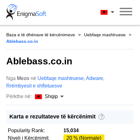
Skip
to
Shqip
content
Baza e të dhënave të kërcënimeve
Uebfaqe mashtruese
Ablebass.co.in
Ablebass.co.in
Nga
Mezo
në
Uebfaqe mashtruese
,
Adware
,
Rrëmbyesit e shfletuesve
Përkthe në:
Shqip
Karta e rezultateve të kërcënimit
?
Popularity Rank:
15,034
Niveli i Kërcënimit:
20 % (Normale)