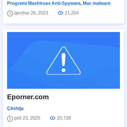
Programi Mashtrues Anti-Spyware
,
Mac malware
qershor 26, 2023
21,204
Eporner.com
Çështja
prill 23, 2025
20,728