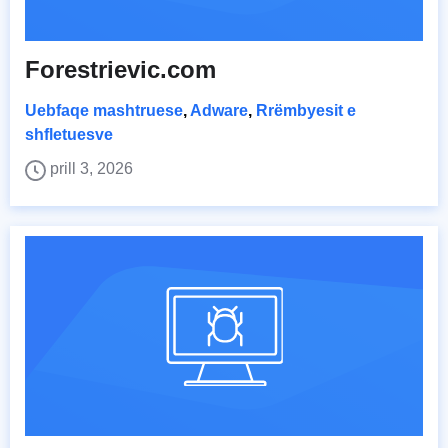
Forestrievic.com
Uebfaqe mashtruese
,
Adware
,
Rrëmbyesit e
shfletuesve
prill 3, 2026