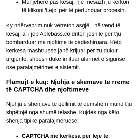
Menjëherë pas kësaj, një mesazh ju kërkon
të klikoni 'Lejo' për të përfunduar procesin.
Ky ndërveprim nuk vërteton asgjë - në vend të
kësaj, ai i jep Ablebass.co dritën jeshile për t'ju
bombarduar me njoftime të padëshiruara. Këto
kërkesa mashtruese janë krijuar për t'u dukur
urgjente, shpesh duke imituar alarmet e sigurisë
ose paralajmërimet e sistemit.
Flamujt e kuq: Njohja e skemave të rreme
të CAPTCHA dhe njoftimeve
Njohja e shenjave të qëllimit të dëmshëm mund t'ju
shpëtojë nga shumë telashe. Kujdes nga këto
shenja tipike paralajmëruese:
CAPTCHA me kërkesa për leje të