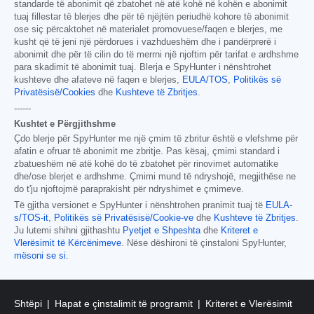
standarde të abonimit që zbatohet në atë kohë në kohën e abonimit
tuaj fillestar të blerjes dhe për të njëjtën periudhë kohore të abonimit
ose siç përcaktohet në materialet promovuese/faqen e blerjes, me
kusht që të jeni një përdorues i vazhdueshëm dhe i pandërprerë i
abonimit dhe për të cilin do të merrni një njoftim për tarifat e ardhshme
para skadimit të abonimit tuaj. Blerja e SpyHunter i nënshtrohet
kushteve dhe afateve në faqen e blerjes,
EULA/TOS
,
Politikës së
Privatësisë/Cookies
dhe
Kushteve të Zbritjes
.
------
Kushtet e Përgjithshme
Çdo blerje për SpyHunter me një çmim të zbritur është e vlefshme për
afatin e ofruar të abonimit me zbritje. Pas kësaj, çmimi standard i
zbatueshëm në atë kohë do të zbatohet për rinovimet automatike
dhe/ose blerjet e ardhshme. Çmimi mund të ndryshojë, megjithëse ne
do t'ju njoftojmë paraprakisht për ndryshimet e çmimeve.
Të gjitha versionet e SpyHunter i nënshtrohen pranimit tuaj të
EULA-
s/TOS-it
,
Politikës së Privatësisë/Cookie-ve
dhe
Kushteve të Zbritjes
.
Ju lutemi shihni gjithashtu
Pyetjet e Shpeshta
dhe
Kriteret e
Vlerësimit të Kërcënimeve
. Nëse dëshironi të çinstaloni SpyHunter,
mësoni se si
.
Shtëpi
Hapat e çinstalimit të programit
Kriteret e Vlerësimit