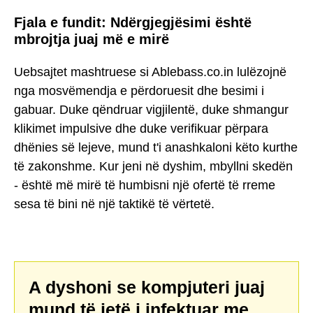
Fjala e fundit: Ndërgjegjësimi është
mbrojtja juaj më e mirë
Uebsajtet mashtruese si Ablebass.co.in lulëzojnë
nga mosvëmendja e përdoruesit dhe besimi i
gabuar. Duke qëndruar vigjilentë, duke shmangur
klikimet impulsive dhe duke verifikuar përpara
dhënies së lejeve, mund t'i anashkaloni këto kurthe
të zakonshme. Kur jeni në dyshim, mbyllni skedën
- është më mirë të humbisni një ofertë të rreme
sesa të bini në një taktikë të vërtetë.
A dyshoni se kompjuteri juaj
mund të jetë i infektuar me