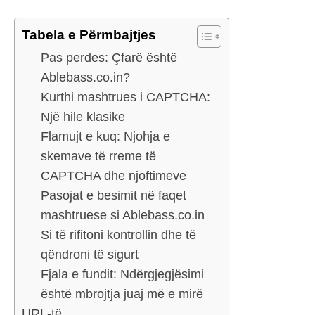
Tabela e Përmbajtjes
Pas perdes: Çfarë është
Ablebass.co.in?
Kurthi mashtrues i CAPTCHA:
Një hile klasike
Flamujt e kuq: Njohja e
skemave të rreme të
CAPTCHA dhe njoftimeve
Pasojat e besimit në faqet
mashtruese si Ablebass.co.in
Si të rifitoni kontrollin dhe të
qëndroni të sigurt
Fjala e fundit: Ndërgjegjësimi
është mbrojtja juaj më e mirë
URL-të