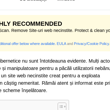
GHLY RECOMMENDED
 Scan. Remove Site-uri web necinstite. Protect & clean y
itional offer below where available.
EULA
and
Privacy/Cookie Policy
.
cibernetice nu sunt întotdeauna evidente. Mulți acto
și manipulatoare pentru a păcăli utilizatorii nebănui
un site web necinstite creat pentru a exploata
câștig nemeritat. Rămâi atent și informat este p
de scheme înșelătoare.