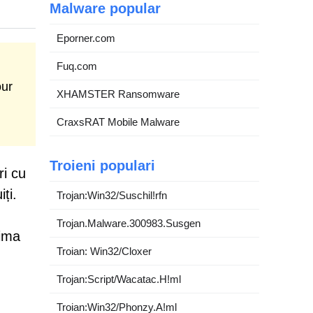
Malware popular
Eporner.com
Fuq.com
our
XHAMSTER Ransomware
CraxsRAT Mobile Malware
Troieni populari
ri cu
ți.
Trojan:Win32/Suschil!rfn
Trojan.Malware.300983.Susgen
rima
Troian: Win32/Cloxer
Trojan:Script/Wacatac.H!ml
Troian:Win32/Phonzy.A!ml