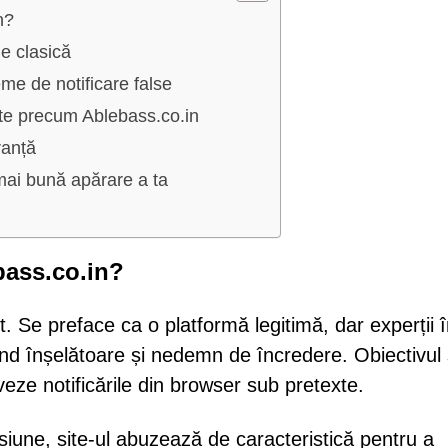
n?
e clasică
e de notificare false
tite precum Ablebass.co.in
ranță
mai bună apărare a ta
ebass.co.in?
t. Se preface ca o platformă legitimă, dar experții 
iind înșelătoare și nedemn de încredere. Obiectivul
tiveze notificările din browser sub pretexte.
siune, site-ul abuzează de caracteristică pentru a