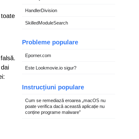
HandlerDivision
 toate
SkilledModuleSearch
Probleme populare
Eporner.com
falsă.
 dai
Este Lookmovie.io sigur?
i:
Instrucțiuni populare
Cum se remediază eroarea „macOS nu
poate verifica dacă această aplicație nu
conține programe malware”