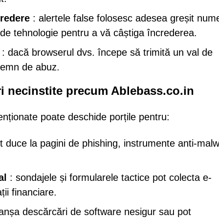
credere
: alertele false folosesc adesea greșit num
 de tehnologie pentru a vă câștiga încrederea.
: dacă browserul dvs. începe să trimită un val de
n semn de abuz.
uri necinstite precum Ablebass.co.in
tenționate poate deschide porțile pentru:
pot duce la pagini de phishing, instrumente anti-mal
al
: sondajele și formularele tactice pot colecta e-
ii financiare.
clanșa descărcări de software nesigur sau pot