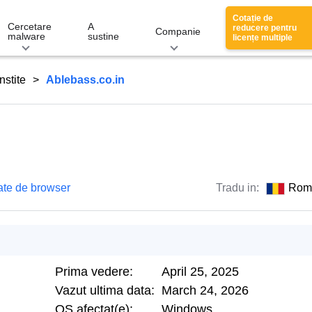
Cotație de
Cercetare
A
reducere pentru
Companie
malware
sustine
licențe multiple
nstite
Ablebass.co.in
ate de browser
Tradu in:
Rom
Prima vedere:
April 25, 2025
Vazut ultima data:
March 24, 2026
OS afectat(e):
Windows