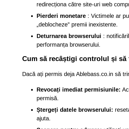
redirecționa către site-uri web com
Pierderi monetare
: Victimele ar pu
„deblocheze” premii inexistente.
Deturnarea browserului
: notificăr
performanța browserului.
Cum să recâștigi controlul și să 
Dacă ați permis deja Ablebass.co.in să trim
Revocați imediat permisiunile:
Acc
permisă.
Ștergeți datele browserului:
reseta
ajuta.