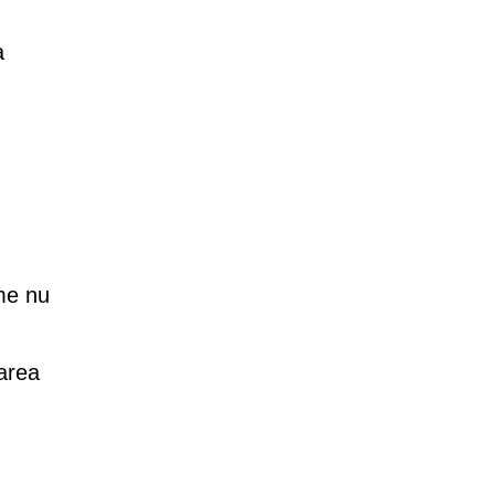
a
me nu
carea