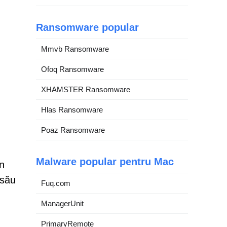
Ransomware popular
Mmvb Ransomware
Ofoq Ransomware
XHAMSTER Ransomware
Hlas Ransomware
Poaz Ransomware
Malware popular pentru Mac
în
 său
Fuq.com
ManagerUnit
PrimaryRemote