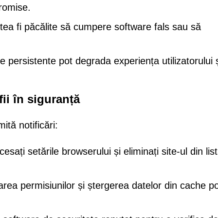
promise.
tea fi păcălite să cumpere software fals sau să
ile persistente pot degrada experiența utilizatorului 
fii în siguranță
ită notificări:
esați setările browserului și eliminați site-ul din lis
rea permisiunilor și ștergerea datelor din cache p