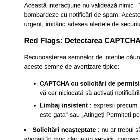
Această interacțiune nu validează nimic -
bombardeze cu notificări de spam. Aceste 
urgent, imitând adesea alertele de securi
Red Flags: Detectarea CAPTCHA ș
Recunoașterea semnelor de intenție dăună
aceste semne de avertizare tipice:
CAPTCHA cu solicitări de permis
vă cer niciodată să activați notificări
Limbaj insistent
: expresii precum 
este gata” sau „Atingeți Permiteți pe
Solicitări neașteptate
: nu ar trebui s
abonați în mod clar la un serviciu cunoscu