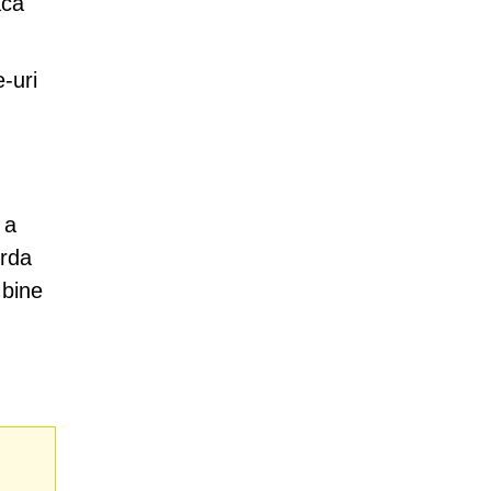
acă
e-uri
 a
orda
 bine