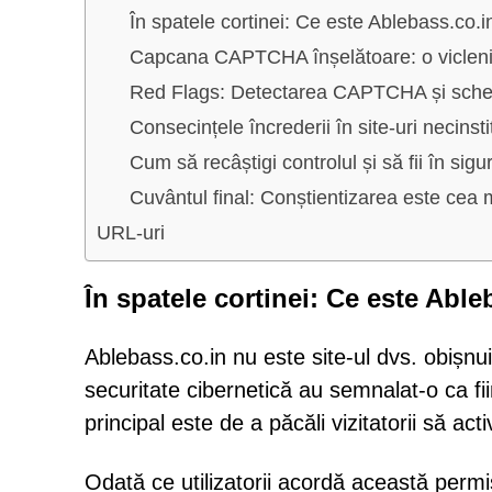
În spatele cortinei: Ce este Ablebass.co.i
Capcana CAPTCHA înșelătoare: o vicleni
Red Flags: Detectarea CAPTCHA și schem
Consecințele încrederii în site-uri necins
Cum să recâștigi controlul și să fii în sigu
Cuvântul final: Conștientizarea este cea 
URL-uri
În spatele cortinei: Ce este Abl
Ablebass.co.in nu este site-ul dvs. obișnui
securitate cibernetică au semnalat-o ca f
principal este de a păcăli vizitatorii să ac
Odată ce utilizatorii acordă această permi