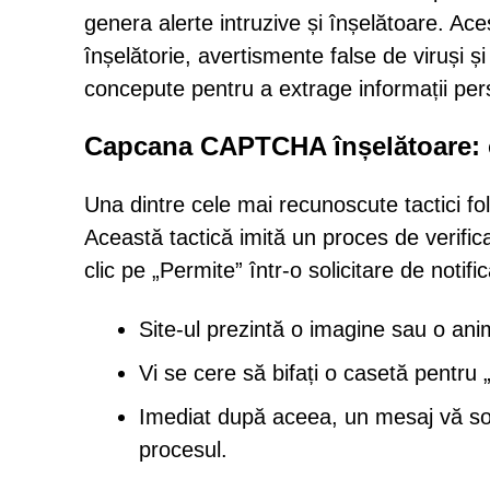
genera alerte intruzive și înșelătoare. Aces
înșelătorie, avertismente false de viruși ș
concepute pentru a extrage informații pe
Capcana CAPTCHA înșelătoare: o
Una dintre cele mai recunoscute tactici f
Această tactică imită un proces de verifica
clic pe „Permite” într-o solicitare de noti
Site-ul prezintă o imagine sau o an
Vi se cere să bifați o casetă pentru „
Imediat după aceea, un mesaj vă solic
procesul.