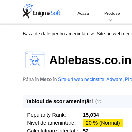
Skip
to
Acasă
Produse
content
Baza de date pentru amenințări
Site-uri web neci
Ablebass.co.in
Până în
Mezo
în
Site-uri web necinstite
,
Adware
,
Pir
Tabloul de scor amenințări
?
Popularity Rank:
15,034
Nivel de amenintare:
20 % (Normal)
Calculatoare infectate:
52