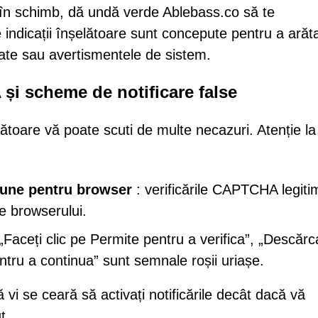
 în schimb, dă undă verde Ablebass.co să te
indicații înșelătoare sunt concepute pentru a arăt
tate sau avertismentele de sistem.
i scheme de notificare false
toare vă poate scuti de multe necazuri. Atenție la
iune pentru browser
: verificările CAPTCHA legiti
le browserului.
„Faceți clic pe Permite pentru a verifica”, „Descăr
ntru a continua” sunt semnale roșii uriașe.
ă vi se ceară să activați notificările decât dacă vă
t.