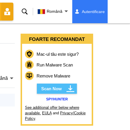
Căutare
Română
Autentificare
FOARTE RECOMANDAT
Mac-ul tău este sigur?
Run Malware Scan
Remove Malware
ână
Scan Now
SPYHUNTER
See additional offer below where
available.
EULA
and
Privacy/Cookie
Policy
.