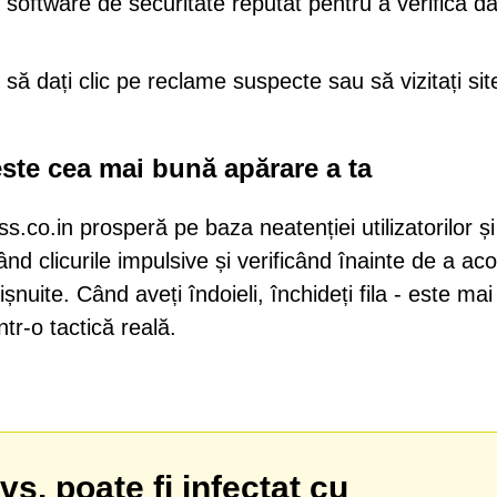
n software de securitate reputat pentru a verifica d
i să dați clic pe reclame suspecte sau să vizitați sit
este cea mai bună apărare a ta
.co.in prosperă pe baza neatenției utilizatorilor și
ând clicurile impulsive și verificând înainte de a ac
nuite. Când aveți îndoieli, închideți fila - este mai
ntr-o tactică reală.
s. poate fi infectat cu