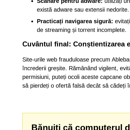
Scanare pentru adware:
utilizați u
există adware sau extensii nedorite.
Practicați navigarea sigură:
evitaț
de streaming și torrent incomplete.
Cuvântul final: Conștientizarea 
Site-urile web frauduloase precum Ablebass
încrederii greșite. Rămânând vigilent, evit
permisiuni, puteți ocoli aceste capcane obiș
să pierdeți o ofertă falsă decât să cădeți î
Bănuiți că computerul dv