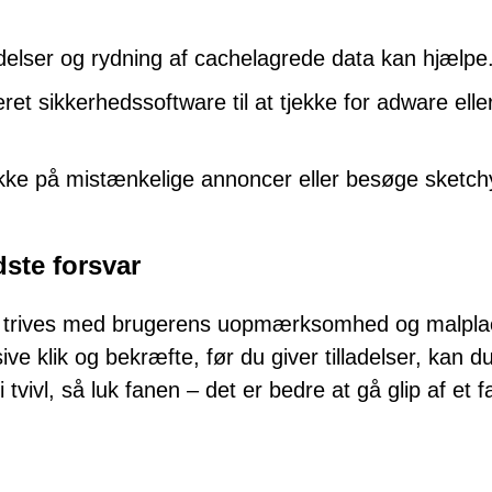
lladelser og rydning af cachelagrede data kan hjælpe
t sikkerhedssoftware til at tjekke for adware elle
kke på mistænkelige annoncer eller besøge sketch
dste forsvar
n trives med brugerens uopmærksomhed og malpla
sive klik og bekræfte, før du giver tilladelser, kan d
tvivl, så luk fanen – det er bedre at gå glip af et f