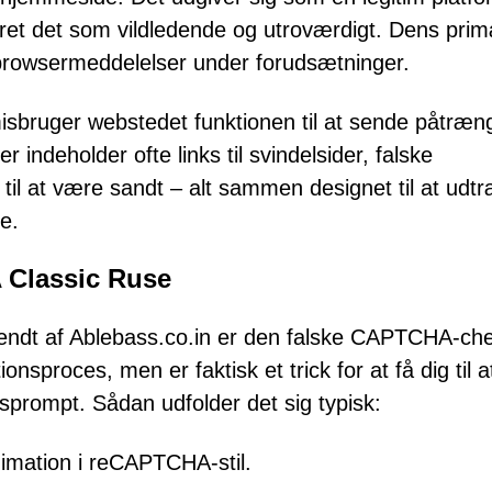
et det som vildledende og utroværdigt. Dens pri
e browsermeddelelser under forudsætninger.
misbruger webstedet funktionen til at sende påtræ
 indeholder ofte links til svindelsider, falske
t til at være sandt – alt sammen designet til at udt
e.
 Classic Ruse
vendt af Ablebass.co.in er den falske CAPTCHA-ch
ionsproces, men er faktisk et trick for at få dig til a
esprompt. Sådan udfolder det sig typisk:
nimation i reCAPTCHA-stil.