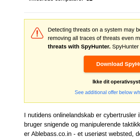
Detecting threats on a system may be
removing all traces of threats even 
threats with SpyHunter.
SpyHunter o
Download SpyHu
Ikke dit operativsy
See additional offer below wh
I nutidens onlinelandskab er cybertrusler
bruger snigende og manipulerende taktikke
er Ablebass.co.in - et useriøst websted, der