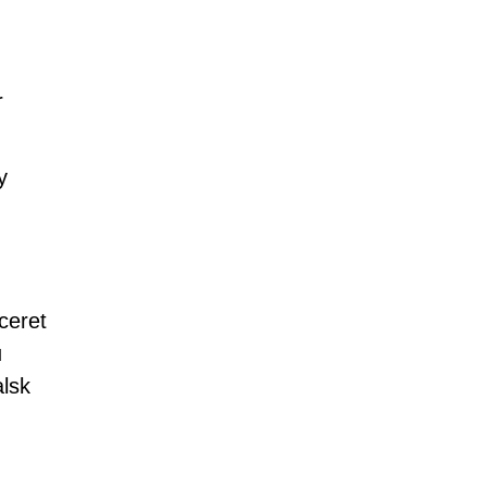
.
r
y
ceret
u
alsk