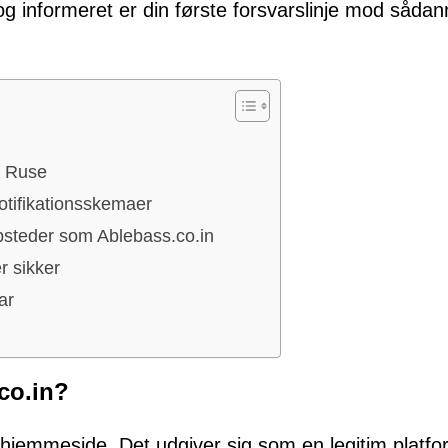
og informeret er din første forsvarslinje mod såda
c Ruse
tifikationsskemaer
bsteder som Ablebass.co.in
r sikker
ar
co.in?
 hjemmeside. Det udgiver sig som en legitim platfo