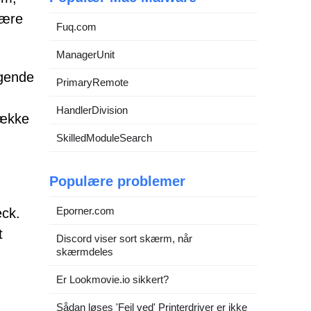
mære
Fuq.com
ManagerUnit
ngende
PrimaryRemote
HandlerDivision
række
SkilledModuleSearch
Populære problemer
Eporner.com
eck.
t
Discord viser sort skærm, når
skærmdeles
Er Lookmovie.io sikkert?
Sådan løses 'Fejl ved' Printerdriver er ikke