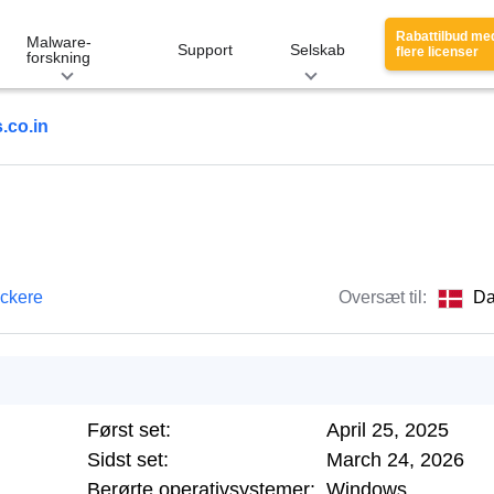
Rabattilbud me
Malware-
Support
Selskab
flere licenser
forskning
.co.in
ackere
Oversæt til:
Da
Først set:
April 25, 2025
Sidst set:
March 24, 2026
Berørte operativsystemer:
Windows