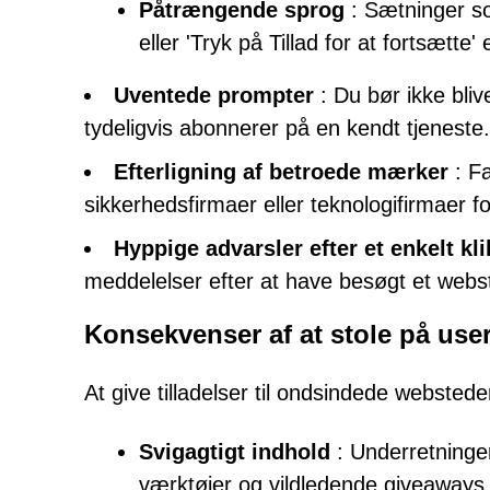
Påtrængende sprog
: Sætninger som
eller 'Tryk på Tillad for at fortsætte'
Uventede prompter
: Du bør ikke bliv
tydeligvis abonnerer på en kendt tjeneste.
Efterligning af betroede mærker
: Fa
sikkerhedsfirmaer eller teknologifirmaer for 
Hyppige advarsler efter et enkelt kli
meddelelser efter at have besøgt et webst
Konsekvenser af at stole på us
At give tilladelser til ondsindede webstede
Svigagtigt indhold
: Underretninger
værktøjer og vildledende giveaways