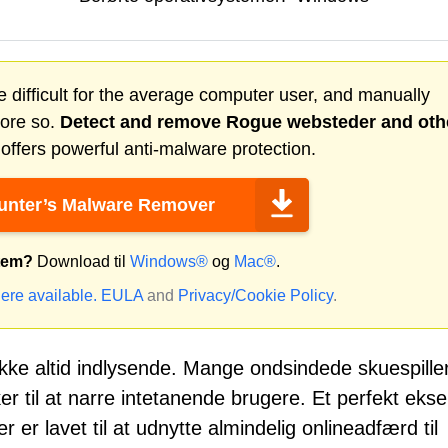
 difficult for the average computer user, and manually
more so.
Detect and remove
Rogue websteder
and oth
ffers powerful anti-malware protection.
nter’s Malware Remover
stem?
Download til
Windows®
og
Mac®
.
ere available.
EULA
and
Privacy/Cookie Policy
.
 ikke altid indlysende. Mange ondsindede skuespille
r til at narre intetanende brugere. Et perfekt eks
 er lavet til at udnytte almindelig onlineadfærd til