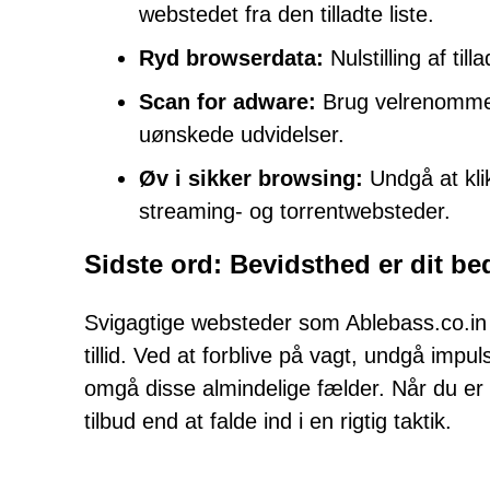
webstedet fra den tilladte liste.
Ryd browserdata:
Nulstilling af ti
Scan for adware:
Brug velrenommere
uønskede udvidelser.
Øv i sikker browsing:
Undgå at kli
streaming- og torrentwebsteder.
Sidste ord: Bevidsthed er dit be
Svigagtige websteder som Ablebass.co.i
tillid. Ved at forblive på vagt, undgå impul
omgå disse almindelige fælder. Når du er i 
tilbud end at falde ind i en rigtig taktik.