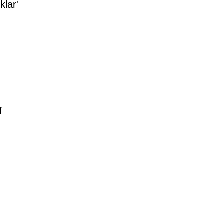
klar'
f