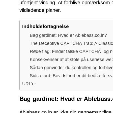
ufortjent vinding. At forblive opmærksom 
vildledende planer.
Indholdsfortegnelse
Bag gardinet: Hvad er Ablebass.co.in?
The Deceptive CAPTCHA Trap: A Classi
Røde flag: Finder falske CAPTCHA- og no
Konsekvenser af at stole på useriøse we
Sådan genvinder du kontrollen og forblive
Sidste ord: Bevidsthed er dit bedste forsv
URL'er
Bag gardinet: Hvad er Ablebass.
Ablebass.co.in er ikke din gennemsnitlige