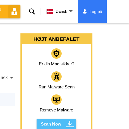
d
Søg
Dansk
Log på
HØJT ANBEFALET
Er din Mac sikker?
nsk
Run Malware Scan
Remove Malware
Scan Now