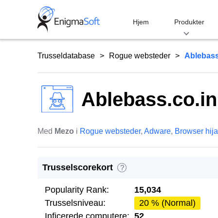
Skip
to
Hjem
Produkter
content
Trusseldatabase
Rogue websteder
Ablebass
Ablebass.co.in
Med
Mezo
i
Rogue websteder
,
Adware
,
Browser hij
Trusselscorekort
?
Popularity Rank:
15,034
Trusselsniveau:
20 % (Normal)
Inficerede computere:
52