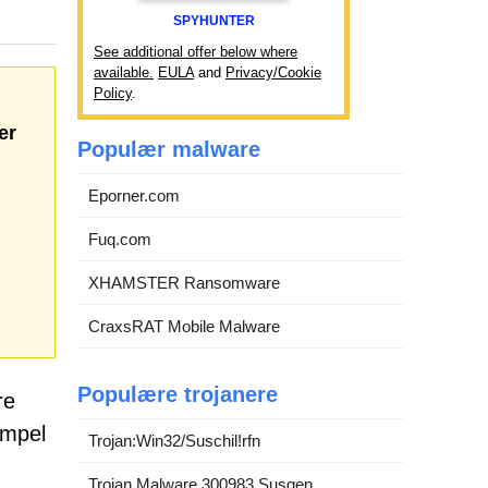
SPYHUNTER
See additional offer below where
available.
EULA
and
Privacy/Cookie
Policy
.
er
Populær malware
Eporner.com
Fuq.com
XHAMSTER Ransomware
CraxsRAT Mobile Malware
Populære trojanere
re
empel
Trojan:Win32/Suschil!rfn
Trojan.Malware.300983.Susgen