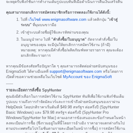
จะหยุดรับฟังก์ชันการทำงานเต็มรูปแบบทันทีเมื่อดำเนินการคืนเงินเสร็จสิ้น
คุณสามารถยกเลิกการสมัครสมาชิกหรือการทดลองใช้งานได้ดังนี้:
ไปที่
เว็บไซต์ www.enigmasoftware.com
แล้วคลิกปุ่ม
"เข้าสู่
ระบบ"
ที่มุมบนขวามือ
เข้าสู่ระบบด้วยชื่อผู้ใช้และรหัสผ่านของคุณ
ในเมนูนำทาง ไปที่
"คำสั่งซื้อ/ใบอนุญาต"
ถัดจากคำสั่งซื้อ/ใบ
อนุญาตของคุณ จะมีปุ่มให้ยกเลิกการสมัครใช้งาน (ถ้ามี)
หมายเหตุ: หากคุณมีคำสั่งซื้อ/ผลิตภัณฑ์หลายรายการ คุณจะต้อง
ยกเลิกทีละรายการ
หากคุณมีข้อสงสัยหรือปัญหาใด ๆ คุณสามารถติดต่อฝ่ายสนับสนุนของ
EnigmaSoft ได้ทางอีเมลที่
support@enigmasoftware.com
หรือโดยการ
เปิดตั๋วขอความช่วยเหลือในเว็บไซต์
MyAccount ของ EnigmaSoft
------
รายละเอียดการสั่งซื้อ SpyHunter
คุณยังมีตัวเลือกในการสมัครใช้งาน SpyHunter ทันทีเพื่อใช้งานฟังก์ชันเต็ม
รูปแบบ รวมถึงการกำจัดมัลแวร์และการเข้าถึงฝ่ายสนับสนุนของเราผ่าน
HelpDesk โดยปกติราคาเริ่มต้นที่
$49.98
สหรัฐฯ ต่อครึ่งปี (SpyHunter
Basic Windows) และ
$79.98
สหรัฐฯ ต่อครึ่งปี (SpyHunter Pro
Windows/SpyHunter for Mac) ตามเอกสารข้อเสนอและข้อกำหนดในหน้า
ลงทะเบียน/การซื้อ (ซึ่งรวมอยู่ในที่นี้โดยการอ้างอิง ราคาอาจแตกต่างกันไป
ตามประเทศหรือโปรโมชั่นตามรายละเอียดในหน้าการซื้อ) การสมัครใช้งาน