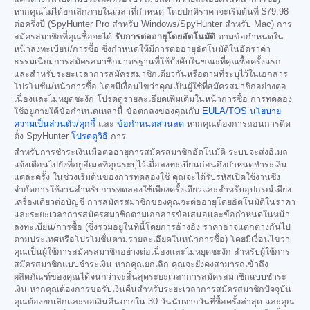
หากคุณไม่ได้ยกเลิกภายในเวลาที่กำหนด โดยปกติราคาจะเริ่มต้นที่
$79.98
ต่อครึ่งปี (SpyHunter Pro สำหรับ Windows/SpyHunter สำหรับ Mac) การ
สมัครสมาชิกที่คุณซื้อจะได้
รับการต่ออายุโดยอัตโนมัติ
ตามข้อกำหนดใน
หน้าลงทะเบียน/การซื้อ ซึ่งกำหนดให้มีการต่ออายุอัตโนมัติในอัตราค่า
ธรรมเนียมการสมัครสมาชิกมาตรฐานที่ใช้บังคับในขณะที่คุณซื้อครั้งแรก
และสำหรับระยะเวลาการสมัครสมาชิกเดียวกันหรือตามที่ระบุไว้ในเอกสาร
โปรโมชั่น/หน้าการซื้อ โดยมีเงื่อนไขว่าคุณเป็นผู้ใช้ที่สมัครสมาชิกอย่างต่อ
เนื่องและไม่หยุดชะงัก โปรดดูรายละเอียดเพิ่มเติมในหน้าการซื้อ การทดลอง
ใช้อยู่ภายใต้ข้อกำหนดเหล่านี้ ข้อตกลงของคุณกับ
EULA/TOS
นโยบาย
ความเป็นส่วนตัว/คุกกี้
และ
ข้อกำหนดส่วนลด
หากคุณต้องการถอนการติด
ตั้ง SpyHunter
โปรดดูวิธี
การ
สำหรับการชำระเงินเมื่อต่ออายุการสมัครสมาชิกอัตโนมัติ ระบบจะส่งอีเมล
แจ้งเตือนไปยังที่อยู่อีเมลที่คุณระบุไว้เมื่อลงทะเบียนก่อนถึงกำหนดชำระเงิน
แต่ละครั้ง ในช่วงเริ่มต้นของการทดลองใช้ คุณจะได้รับรหัสเปิดใช้งานซึ่ง
จำกัดการใช้งานสำหรับการทดลองใช้เพียงครั้งเดียวและสำหรับอุปกรณ์เพียง
เครื่องเดียวต่อบัญชี การสมัครสมาชิกของคุณจะต่ออายุโดยอัตโนมัติในราคา
และระยะเวลาการสมัครสมาชิกตามเอกสารข้อเสนอและข้อกำหนดในหน้า
ลงทะเบียน/การซื้อ (ซึ่งรวมอยู่ในที่นี้โดยการอ้างอิง ราคาอาจแตกต่างกันไป
ตามประเทศหรือโปรโมชั่นตามรายละเอียดในหน้าการซื้อ) โดยมีเงื่อนไขว่า
คุณเป็นผู้ใช้การสมัครสมาชิกอย่างต่อเนื่องและไม่หยุดชะงัก สำหรับผู้ใช้การ
สมัครสมาชิกแบบชำระเงิน หากคุณยกเลิก คุณจะยังคงสามารถเข้าถึง
ผลิตภัณฑ์ของคุณได้จนกว่าจะสิ้นสุดระยะเวลาการสมัครสมาชิกแบบชำระ
เงิน หากคุณต้องการขอรับเงินคืนสำหรับระยะเวลาการสมัครสมาชิกปัจจุบัน
คุณต้องยกเลิกและขอเงินคืนภายใน 30 วันนับจากวันที่ซื้อครั้งล่าสุด และคุณ