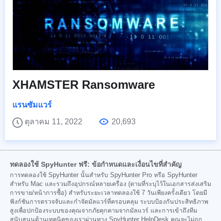
XHAMSTER Ransomware
แรนซัมแวร์
ตุลาคม 11, 2022
20,693
ทดลองใช้ SpyHunter ฟรี: ข้อกำหนดและเงื่อนไขที่สำคัญ
การทดลองใช้ SpyHunter นั้นสำหรับ SpyHunter Pro หรือ SpyHunter
สำหรับ Mac และรวมถึงอุปกรณ์หลายเครื่อง (ตามที่ระบุไว้ในเอกสารส่งเสริม
การขาย/หน้าการซื้อ) สำหรับระยะเวลาทดลองใช้ 7 วันเพียงครั้งเดียว โดยมี
ฟังก์ชันการตรวจจับและกำจัดมัลแวร์ที่ครอบคลุม ระบบป้องกันประสิทธิภาพ
สูงเพื่อปกป้องระบบของคุณจากภัยคุกคามจากมัลแวร์ และการเข้าถึงทีม
สนับสนุนด้านเทคนิคของเราผ่านทาง SpyHunter HelpDesk คุณจะไม่ถูก