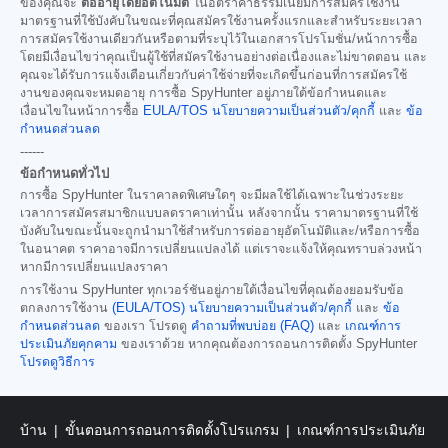
ของคุณจะ
ต่ออายุโดยอัตโนมัติ
ในอัตราค่าธรรมเนียมการสมัครใช้งาน
มาตรฐานที่ใช้บังคับในขณะที่คุณสมัครใช้งานครั้งแรกและสำหรับระยะเวลา
การสมัครใช้งานเดียวกันหรือตามที่ระบุไว้ในเอกสารโปรโมชั่น/หน้าการซื้อ
โดยมีเงื่อนไขว่าคุณเป็นผู้ใช้ที่สมัครใช้งานอย่างต่อเนื่องและไม่ขาดตอน และ
คุณจะได้รับการแจ้งเตือนเกี่ยวกับค่าใช้จ่ายที่จะเกิดขึ้นก่อนที่การสมัครใช้
งานของคุณจะหมดอายุ การซื้อ SpyHunter อยู่ภายใต้ข้อกำหนดและ
เงื่อนไขในหน้าการซื้อ
EULA/TOS
นโยบายความเป็นส่วนตัว/คุกกี้
และ
ข้อ
กำหนดส่วนลด
------
ข้อกำหนดทั่วไป
การซื้อ SpyHunter ในราคาลดพิเศษใดๆ จะมีผลใช้ได้เฉพาะในช่วงระยะ
เวลาการสมัครสมาชิกแบบลดราคาเท่านั้น หลังจากนั้น ราคามาตรฐานที่ใช้
บังคับในขณะนั้นจะถูกนำมาใช้สำหรับการต่ออายุอัตโนมัติและ/หรือการซื้อ
ในอนาคต ราคาอาจมีการเปลี่ยนแปลงได้ แต่เราจะแจ้งให้คุณทราบล่วงหน้า
หากมีการเปลี่ยนแปลงราคา
การใช้งาน SpyHunter ทุกเวอร์ชันอยู่ภายใต้เงื่อนไขที่คุณต้องยอมรับข้อ
ตกลงการใช้งาน
(EULA/TOS)
นโยบายความเป็นส่วนตัว/คุกกี้
และ
ข้อ
กำหนดส่วนลด
ของเรา โปรดดู
คำถามที่พบบ่อย (FAQ)
และ
เกณฑ์การ
ประเมินภัยคุกคาม
ของเราด้วย หากคุณต้องการถอนการติดตั้ง SpyHunter
โปรดดูวิธีการ
บ้าน
ขั้นตอนการถอนการติดตั้งโปรแกรม
เกณฑ์การประเมินภัย