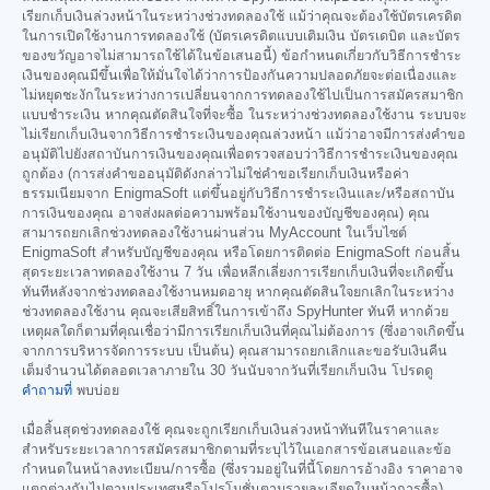
เรียกเก็บเงินล่วงหน้าในระหว่างช่วงทดลองใช้ แม้ว่าคุณจะต้องใช้บัตรเครดิต
ในการเปิดใช้งานการทดลองใช้ (บัตรเครดิตแบบเติมเงิน บัตรเดบิต และบัตร
ของขวัญอาจไม่สามารถใช้ได้ในข้อเสนอนี้) ข้อกำหนดเกี่ยวกับวิธีการชำระ
เงินของคุณมีขึ้นเพื่อให้มั่นใจได้ว่าการป้องกันความปลอดภัยจะต่อเนื่องและ
ไม่หยุดชะงักในระหว่างการเปลี่ยนจากการทดลองใช้ไปเป็นการสมัครสมาชิก
แบบชำระเงิน หากคุณตัดสินใจที่จะซื้อ ในระหว่างช่วงทดลองใช้งาน ระบบจะ
ไม่เรียกเก็บเงินจากวิธีการชำระเงินของคุณล่วงหน้า แม้ว่าอาจมีการส่งคำขอ
อนุมัติไปยังสถาบันการเงินของคุณเพื่อตรวจสอบว่าวิธีการชำระเงินของคุณ
ถูกต้อง (การส่งคำขออนุมัติดังกล่าวไม่ใช่คำขอเรียกเก็บเงินหรือค่า
ธรรมเนียมจาก EnigmaSoft แต่ขึ้นอยู่กับวิธีการชำระเงินและ/หรือสถาบัน
การเงินของคุณ อาจส่งผลต่อความพร้อมใช้งานของบัญชีของคุณ) คุณ
สามารถยกเลิกช่วงทดลองใช้งานผ่านส่วน MyAccount ในเว็บไซต์
EnigmaSoft สำหรับบัญชีของคุณ หรือโดยการติดต่อ EnigmaSoft ก่อนสิ้น
สุดระยะเวลาทดลองใช้งาน 7 วัน เพื่อหลีกเลี่ยงการเรียกเก็บเงินที่จะเกิดขึ้น
ทันทีหลังจากช่วงทดลองใช้งานหมดอายุ หากคุณตัดสินใจยกเลิกในระหว่าง
ช่วงทดลองใช้งาน คุณจะเสียสิทธิ์ในการเข้าถึง SpyHunter ทันที หากด้วย
เหตุผลใดก็ตามที่คุณเชื่อว่ามีการเรียกเก็บเงินที่คุณไม่ต้องการ (ซึ่งอาจเกิดขึ้น
จากการบริหารจัดการระบบ เป็นต้น) คุณสามารถยกเลิกและขอรับเงินคืน
เต็มจำนวนได้ตลอดเวลาภายใน 30 วันนับจากวันที่เรียกเก็บเงิน โปรดดู
คำถามที่
พบบ่อย
เมื่อสิ้นสุดช่วงทดลองใช้ คุณจะถูกเรียกเก็บเงินล่วงหน้าทันทีในราคาและ
สำหรับระยะเวลาการสมัครสมาชิกตามที่ระบุไว้ในเอกสารข้อเสนอและข้อ
กำหนดในหน้าลงทะเบียน/การซื้อ (ซึ่งรวมอยู่ในที่นี้โดยการอ้างอิง ราคาอาจ
แตกต่างกันไปตามประเทศหรือโปรโมชั่นตามรายละเอียดในหน้าการซื้อ)