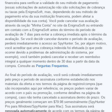
financeira para verificar a validade do seu método de pagamento
(essas solicitações de autorização não são solicitações de cobrança
ou taxas pela EnigmaSoft, mas, dependendo do seu método de
pagamento e/ou da sua instituição financeira, podem afetar a
disponibilidade da sua conta). Você pode cancelar sua avaliação
através da seção "Minha Conta" no site da EnigmaSoft ou entrando
em contato com a EnigmaSoft antes do término do período de
avaliação de 7 dias para evitar a cobrança imediata após o término da
avaliação. Se você decidir cancelar durante o período de avaliação,
perderá imediatamente o acesso ao SpyHunter. Se, por algum motivo,
você acreditar que uma cobrança indevida foi efetuada (o que pode
ocorrer devido a problemas de administração do sistema, por
exemplo), você também poderá cancelar e receber um reembolso
integral a qualquer momento dentro de 30 dias a partir da data da
compra. Consulte as
Perguntas Frequentes
.
Ao final do período de avaliação, você será cobrado imediatamente
pelo preço e período de assinatura conforme estabelecido nos
materiais da oferta e nos termos da página de registro/compra (que
são incorporados aqui por referência; os preços podem variar de
acordo com o país ou promoção, conforme detalhes na página de
compra), caso não tenha cancelado a assinatura dentro do prazo. Os
preços geralmente começam em
$79.98
semestralmente (SpyHunter
Pro para Windows/SpyHunter para Mac). Sua assinatura será
renovada automaticamente
de acordo com os termos da página de