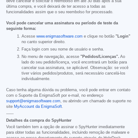
deve cancelar e solicitar o reembolso em até 30 dias após a sua
última compra, e você deixará de ter acesso a todas as
funcionalidades assim que o seu reembolso for processado.
Você pode cancelar uma assinatura ou período de teste da
seguinte forma:
Acesse
www.enigmasoftware.com
e clique no botão
"Login"
no canto superior direito.
Faça login com seu nome de usuário e senha.
No menu de navegação, acesse
"Pedidos/Licenças".
Ao
lado do seu pedido/licença, você encontrará um botão para
cancelar sua assinatura, se aplicável. Observação: se você
tiver vários pedidos/produtos, será necessário cancelá-los
individualmente.
Caso tenha alguma dúvida ou problema, você pode entrar em contato
com o Suporte da EnigmaSoft por e-mail, no endereço
support@enigmasoftware.com
, ou abrindo um chamado de suporte no
site
MyAccount da EnigmaSoft
.
------
Detalhes da compra do SpyHunter
Você também tem a opção de assinar o SpyHunter imediatamente
para obter todas as funcionalidades, incluindo remoção de malware e