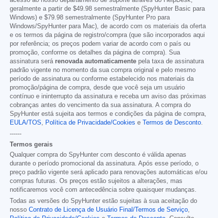
acesso ao nosso departamento de suporte através do HelpDesk,
geralmente a partir de
$49.98
semestralmente (SpyHunter Basic para
Windows) e
$79.98
semestralmente (SpyHunter Pro para
Windows/SpyHunter para Mac), de acordo com os materiais da oferta
e os termos da página de registro/compra (que são incorporados aqui
por referência; os preços podem variar de acordo com o país ou
promoção, conforme os detalhes da página de compra). Sua
assinatura será
renovada automaticamente
pela taxa de assinatura
padrão vigente no momento da sua compra original e pelo mesmo
período de assinatura ou conforme estabelecido nos materiais da
promoção/página de compra, desde que você seja um usuário
contínuo e ininterrupto da assinatura e receba um aviso das próximas
cobranças antes do vencimento da sua assinatura. A compra do
SpyHunter está sujeita aos termos e condições da página de compra,
EULA/TOS
,
Política de Privacidade/Cookies
e
Termos de Desconto
.
------
Termos gerais
Qualquer compra do SpyHunter com desconto é válida apenas
durante o período promocional da assinatura. Após esse período, o
preço padrão vigente será aplicado para renovações automáticas e/ou
compras futuras. Os preços estão sujeitos a alterações, mas
notificaremos você com antecedência sobre quaisquer mudanças.
Todas as versões do SpyHunter estão sujeitas à sua aceitação do
nosso
Contrato de Licença de Usuário Final/Termos de Serviço
,