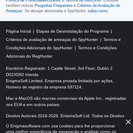
Política de Privacidade/Cookies
e
Termos de Desconto
. Consulte
também nossas
Perguntas Frequentes
e
Critérios de Avaliação de
Ameaças
. Se desejar desinstalar o SpyHunter,
saiba como
.
Página Inicial
Etapas de Desinstalação do Programa
Critérios de avaliação de ameaças do SpyHunter
Termos e
Condições Adicionais do SpyHunter
Termos e Condições
Adicionais do RegHunter
Escritório Registrado: 1 Castle Street, 3rd Floor, Dublin 2
D02XD82 Irlanda.
EnigmaSoft Limited, Empresa privada limitada por ações,
Número de registro da empresa 597114.
Mac e MacOS são marcas comerciais da Apple Inc., registradas
nos EUA e em outros países.
Direitos Autorais 2016-
2026
. EnigmaSoft Ltd. Todos os Direitos
Reservados.
O Enigmasoftware.com usa cookies para lhe proporcionar
uma melhor experiência de navegação e analisar como os