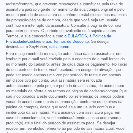
registro/compra, que preveem renovações automáticas pela taxa de
assinatura padrão vigente no momento da sua compra original e pelo
mesmo período de assinatura ou conforme estabelecido nos materiais
da promoção/página de compra, desde que você seja um usuário
contínuo e ininterrupto da assinatura. Consulte a página de compra
para obter detalhes. O período de avaliação está sujeito a estes
Termos, à sua concordância com
o EULA/TOS
,
à Política de
Privacidade/Cookies
e
aos Termos de Desconto
. Se desejar
desinstalar o SpyHunter,
saiba como
.
Para o pagamento da renovação automática da sua assinatura, um
lembrete por e-mail será enviado para o endereço de e-mail fornecido
no momento do cadastro, antes de cada data de pagamento. No início
do seu período de teste, você receberá um código de ativação que
pode ser usado apenas uma vez por período de teste e em apenas
um dispositivo por conta. Sua assinatura será renovada
automaticamente pelo preço e período de assinatura, de acordo com
os materiais da oferta e os termos da página de cadastro/compra (que
são incorporados a este documento por referência; os preços podem
variar de acordo com o país ou promoção, conforme os detalhes da
página de compra), desde que você seja um usuário contínuo e
ininterrupto da assinatura. Para usuários com assinatura paga, em
caso de cancelamento, você continuará tendo acesso ao(s) seu(s)
produto(s) até o final do período de assinatura paga. Se desejar
receber um reembolso referente ao período de assinatura atual, você