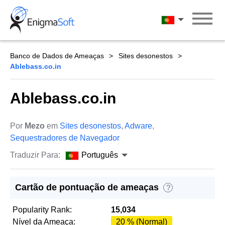
Skip
to
Português
content
Banco de Dados de Ameaças
Sites desonestos
Ablebass.co.in
Ablebass.co.in
Por
Mezo
em
Sites desonestos
,
Adware
,
Sequestradores de Navegador
Traduzir Para:
Português
Cartão de pontuação de ameaças
?
Popularity Rank:
15,034
Nível da Ameaça:
20 % (Normal)