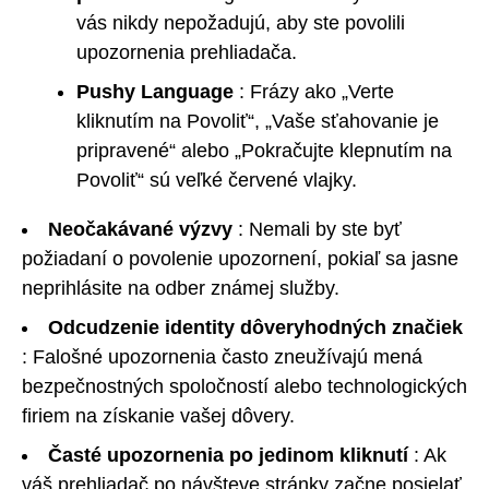
vás nikdy nepožadujú, aby ste povolili
upozornenia prehliadača.
Pushy Language
: Frázy ako „Verte
kliknutím na Povoliť“, „Vaše sťahovanie je
pripravené“ alebo „Pokračujte klepnutím na
Povoliť“ sú veľké červené vlajky.
Neočakávané výzvy
: Nemali by ste byť
požiadaní o povolenie upozornení, pokiaľ sa jasne
neprihlásite na odber známej služby.
Odcudzenie identity dôveryhodných značiek
: Falošné upozornenia často zneužívajú mená
bezpečnostných spoločností alebo technologických
firiem na získanie vašej dôvery.
Časté upozornenia po jedinom kliknutí
: Ak
váš prehliadač po návšteve stránky začne posielať