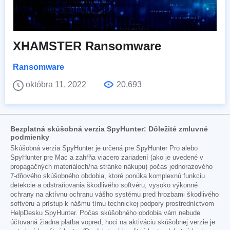
XHAMSTER Ransomware
Ransomware
októbra 11, 2022
20,693
Bezplatná skúšobná verzia SpyHunter: Dôležité zmluvné
podmienky
Skúšobná verzia SpyHunter je určená pre SpyHunter Pro alebo
SpyHunter pre Mac a zahŕňa viacero zariadení (ako je uvedené v
propagačných materiáloch/na stránke nákupu) počas jednorazového
7-dňového skúšobného obdobia, ktoré ponúka komplexnú funkciu
detekcie a odstraňovania škodlivého softvéru, vysoko výkonné
ochrany na aktívnu ochranu vášho systému pred hrozbami škodlivého
softvéru a prístup k nášmu tímu technickej podpory prostredníctvom
HelpDesku SpyHunter. Počas skúšobného obdobia vám nebude
účtovaná žiadna platba vopred, hoci na aktiváciu skúšobnej verzie je