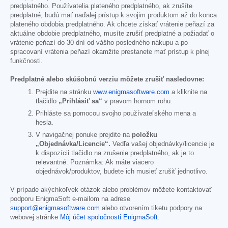
predplatného. Používatelia plateného predplatného, ak zrušíte
predplatné, budú mať naďalej prístup k svojim produktom až do konca
plateného obdobia predplatného. Ak chcete získať vrátenie peňazí za
aktuálne obdobie predplatného, musíte zrušiť predplatné a požiadať o
vrátenie peňazí do 30 dní od vášho posledného nákupu a po
spracovaní vrátenia peňazí okamžite prestanete mať prístup k plnej
funkčnosti.
Predplatné alebo skúšobnú verziu môžete zrušiť nasledovne:
Prejdite na stránku
www.enigmasoftware.com
a kliknite na
tlačidlo
„Prihlásiť sa“
v pravom hornom rohu.
Prihláste sa pomocou svojho používateľského mena a
hesla.
V navigačnej ponuke prejdite na
položku
„Objednávka/Licencie“.
Vedľa vašej objednávky/licencie je
k dispozícii tlačidlo na zrušenie predplatného, ak je to
relevantné. Poznámka: Ak máte viacero
objednávok/produktov, budete ich musieť zrušiť jednotlivo.
V prípade akýchkoľvek otázok alebo problémov môžete kontaktovať
podporu EnigmaSoft e-mailom na adrese
support@enigmasoftware.com
alebo otvorením tiketu podpory na
webovej stránke
Môj účet spoločnosti EnigmaSoft
.