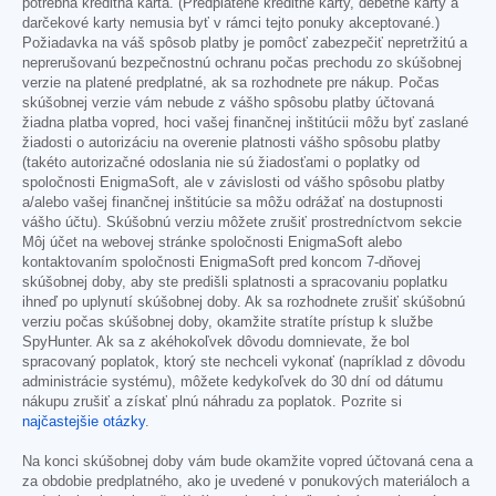
potrebná kreditná karta. (Predplatené kreditné karty, debetné karty a
darčekové karty nemusia byť v rámci tejto ponuky akceptované.)
Požiadavka na váš spôsob platby je pomôcť zabezpečiť nepretržitú a
neprerušovanú bezpečnostnú ochranu počas prechodu zo skúšobnej
verzie na platené predplatné, ak sa rozhodnete pre nákup. Počas
skúšobnej verzie vám nebude z vášho spôsobu platby účtovaná
žiadna platba vopred, hoci vašej finančnej inštitúcii môžu byť zaslané
žiadosti o autorizáciu na overenie platnosti vášho spôsobu platby
(takéto autorizačné odoslania nie sú žiadosťami o poplatky od
spoločnosti EnigmaSoft, ale v závislosti od vášho spôsobu platby
a/alebo vašej finančnej inštitúcie sa môžu odrážať na dostupnosti
vášho účtu). Skúšobnú verziu môžete zrušiť prostredníctvom sekcie
Môj účet na webovej stránke spoločnosti EnigmaSoft alebo
kontaktovaním spoločnosti EnigmaSoft pred koncom 7-dňovej
skúšobnej doby, aby ste predišli splatnosti a spracovaniu poplatku
ihneď po uplynutí skúšobnej doby. Ak sa rozhodnete zrušiť skúšobnú
verziu počas skúšobnej doby, okamžite stratíte prístup k službe
SpyHunter. Ak sa z akéhokoľvek dôvodu domnievate, že bol
spracovaný poplatok, ktorý ste nechceli vykonať (napríklad z dôvodu
administrácie systému), môžete kedykoľvek do 30 dní od dátumu
nákupu zrušiť a získať plnú náhradu za poplatok. Pozrite si
najčastejšie otázky
.
Na konci skúšobnej doby vám bude okamžite vopred účtovaná cena a
za obdobie predplatného, ako je uvedené v ponukových materiáloch a