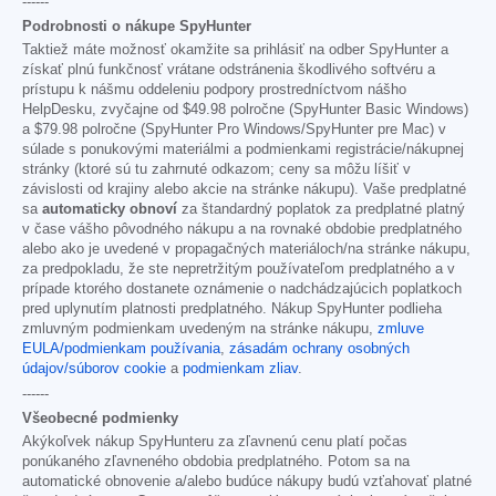
------
Podrobnosti o nákupe SpyHunter
Taktiež máte možnosť okamžite sa prihlásiť na odber SpyHunter a
získať plnú funkčnosť vrátane odstránenia škodlivého softvéru a
prístupu k nášmu oddeleniu podpory prostredníctvom nášho
HelpDesku, zvyčajne od
$49.98
polročne (SpyHunter Basic Windows)
a
$79.98
polročne (SpyHunter Pro Windows/SpyHunter pre Mac) v
súlade s ponukovými materiálmi a podmienkami registrácie/nákupnej
stránky (ktoré sú tu zahrnuté odkazom; ceny sa môžu líšiť v
závislosti od krajiny alebo akcie na stránke nákupu). Vaše predplatné
sa
automaticky obnoví
za štandardný poplatok za predplatné platný
v čase vášho pôvodného nákupu a na rovnaké obdobie predplatného
alebo ako je uvedené v propagačných materiáloch/na stránke nákupu,
za predpokladu, že ste nepretržitým používateľom predplatného a v
prípade ktorého dostanete oznámenie o nadchádzajúcich poplatkoch
pred uplynutím platnosti predplatného. Nákup SpyHunter podlieha
zmluvným podmienkam uvedeným na stránke nákupu,
zmluve
EULA/podmienkam používania
,
zásadám ochrany osobných
údajov/súborov cookie
a
podmienkam zliav
.
------
Všeobecné podmienky
Akýkoľvek nákup SpyHunteru za zľavnenú cenu platí počas
ponúkaného zľavneného obdobia predplatného. Potom sa na
automatické obnovenie a/alebo budúce nákupy budú vzťahovať platné