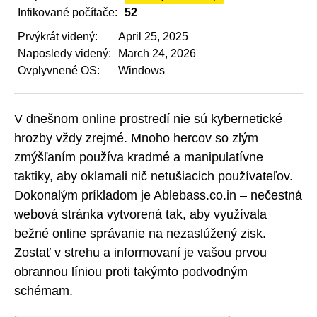
Infikované počítače:
52
Prvýkrát videný:
April 25, 2025
Naposledy videný:
March 24, 2026
Ovplyvnené OS:
Windows
V dnešnom online prostredí nie sú kybernetické
hrozby vždy zrejmé. Mnoho hercov so zlým
zmýšľaním používa kradmé a manipulatívne
taktiky, aby oklamali nič netušiacich používateľov.
Dokonalým príkladom je Ablebass.co.in – nečestná
webová stránka vytvorená tak, aby využívala
bežné online správanie na nezaslúžený zisk.
Zostať v strehu a informovaní je vašou prvou
obrannou líniou proti takýmto podvodným
schémam.