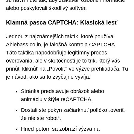
sú navrhnuté tak, aby získavali osobné informácie
alebo poskytovali škodlivý softvér.
Klamná pasca CAPTCHA: Klasická lesť
Jednou z najznámejších taktík, ktoré používa
Ablebass.co.in, je falošná kontrola CAPTCHA.
Táto taktika napodobňuje legitímny proces
overovania, ale v skutočnosti je to trik, ktorý vás
prinúti kliknúť na „Povoliť“ vo výzve prehliadača. Tu
je návod, ako sa to zvyčajne vyvíja:
Stránka predstavuje obrázok alebo
animáciu v štýle reCAPTCHA.
Dostali ste pokyn začiarknuť políčko „overiť,
že nie ste robot“.
Hneď potom sa zobrazí výzva na