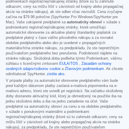
podmienkach registračnej/nákupnej stránky (ktoré sú tu zahrnuté
odkazom; ceny sa môžu líšiť v závislosti od krajiny alebo propagačnej
akcie na stránke nákupu), ak ste odber včas nezrušili. Cena zvyčajne
začína na
$79.98
polročne (SpyHunter Pro Windows/SpyHunter pre
Mac). Vaše zakúpené predplatné sa
automaticky obnoví
v súlade s
podmienkami registračnej/nákupnej stránky, ktoré umožňujú
automatické obnovenie za aktuálne platný štandardný poplatok za
predplatné platný v čase vášho pôvodného nákupu a za rovnaké
obdobie predplatného alebo ako je uvedené v propagačných
materiáloch/na stránke nákupu, za predpokladu, že ste nepretržitým
používateľom predplatného bez prerušenia. Podrobnosti nájdete na
stránke nákupu. Skúšobná doba podlieha týmto Podmienkam, vášmu
súhlasu s licenčnými zmluvami
EULA/TOS
,
Zásadám ochrany
osobných údajov/súborov cookie
a
Zľavovým podmienkam
. Ak chcete
odinštalovať SpyHunter,
zistite ako
.
V prípade platby za automatické obnovenie predplatného vám bude
pred každým dátumom platby zaslaná e-mailová pripomienka na e-
mailovú adresu, ktorú ste uviedli pri registrácii. Na začiatku skúšobnej
doby dostanete aktivačný kód, ktorý je obmedzený na použitie iba na
jednu skúšobnú dobu a iba na jedno zariadenie na účet. Vaše
predplatné sa automaticky obnoví za cenu a na obdobie predplatného
v súlade s ponukovými materiálmi a podmienkami
registračnej/nákupnej stránky (ktoré sú tu zahrnuté odkazom; ceny sa
môžu líšiť v závislosti od krajiny alebo propagačnej akcie na stránke
nákupu), za predpokladu, že ste nepretržitým používateľom