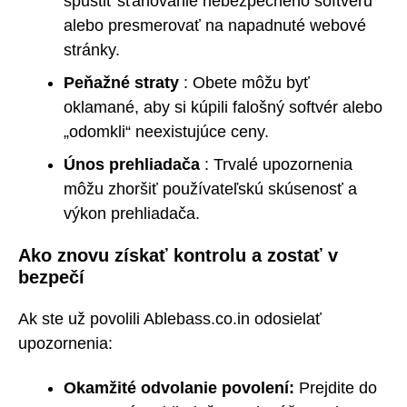
spustiť sťahovanie nebezpečného softvéru
alebo presmerovať na napadnuté webové
stránky.
Peňažné straty
: Obete môžu byť
oklamané, aby si kúpili falošný softvér alebo
„odomkli“ neexistujúce ceny.
Únos prehliadača
: Trvalé upozornenia
môžu zhoršiť používateľskú skúsenosť a
výkon prehliadača.
Ako znovu získať kontrolu a zostať v
bezpečí
Ak ste už povolili Ablebass.co.in odosielať
upozornenia:
Okamžité odvolanie povolení:
Prejdite do