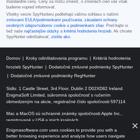
štandardné ceny. Ceny sa môžu zmeniť, o zmenách cien vás však
budeme vopred informovať.
Všetky verzie SpyHunteru podliehajú vášmu súhlasu s našimi
zmluvami EULA/podmienkami používania
,
zásadami ochrany
osobných údajov/súborov cookie
a
podmienkami zliav
. Prečítajte si
tiež naše
najčastejšie otázky
a
kritériá hodnotenia hrozieb
. Ak chcete
SpyHunter odinštalovať,
zistite ako
.
Domov
Kroky odinštalovania programu
Kritériá hodnotenia
hrozieb SpyHunter
Dodatočné zmluvné podmienky SpyHunter
Dodatočné zmluvné podmienky RegHunter
Sídlo: 1 Castle Street, 3rd Floor, Dublin 2 D02XD82 Ireland.
EnigmaSoft Limited, súkromná spoločnosť s ručením
obmedzeným na akcie, registračné číslo spoločnosti 597114.
Mac a MacOS sú ochranné známky spoločnosti Apple Inc.,
registrované v USA a iných krajinách.
Enigmasoftware.com uses cookies to provide you with a
Copyright 2016-
2026
. EnigmaSoft Ltd. Všetky práva vyhradené.
better browsing experience and analyze how users navigate