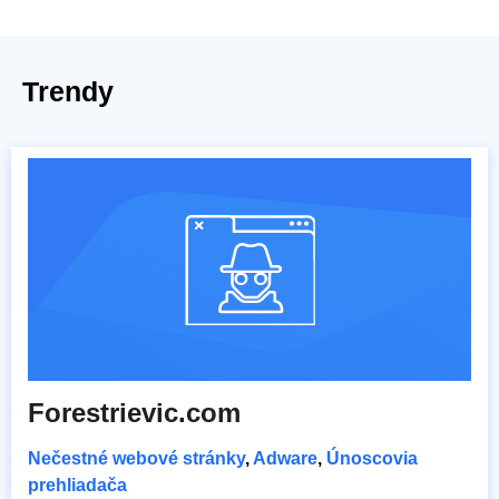
Trendy
Forestrievic.com
Nečestné webové stránky
,
Adware
,
Únoscovia
prehliadača