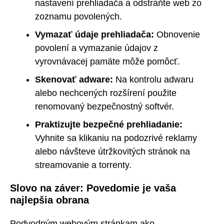
nastavení prehliadača a odstráňte web zo
zoznamu povolených.
Vymazať údaje prehliadača:
Obnovenie
povolení a vymazanie údajov z
vyrovnávacej pamäte môže pomôcť.
Skenovať adware:
Na kontrolu adwaru
alebo nechcených rozšírení použite
renomovaný bezpečnostný softvér.
Praktizujte bezpečné prehliadanie:
Vyhnite sa klikaniu na podozrivé reklamy
alebo návšteve útržkovitých stránok na
streamovanie a torrenty.
Slovo na záver: Povedomie je vaša
najlepšia obrana
Podvodným webovým stránkam ako