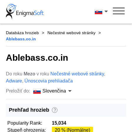
Skip
to
Slovenčina
content
Databáza hrozieb
Nečestné webové stránky
Ablebass.co.in
Ablebass.co.in
Do roku
Mezo
v roku
Nečestné webové stránky
,
Adware
,
Únoscovia prehliadača
Preložiť do:
Slovenčina
Prehľad hrozieb
?
Popularity Rank:
15,034
Stupeň ohrozenia:
20 % (Normálne)