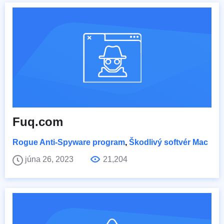
Fuq.com
Rogue Anti-Spyware program
,
Škodlivý softvér Mac
júna 26, 2023
21,204