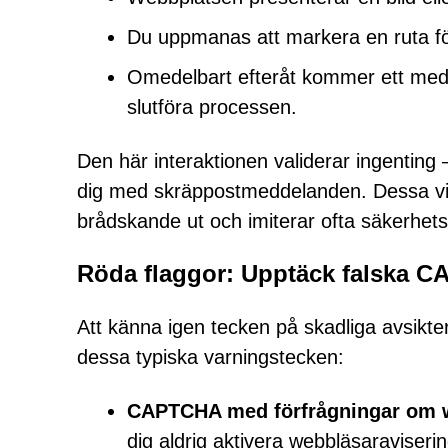
Du uppmanas att markera en ruta för a
Omedelbart efteråt kommer ett meddel
slutföra processen.
Den här interaktionen validerar ingenting 
dig med skräppostmeddelanden. Dessa vil
brådskande ut och imiterar ofta säkerhets
Röda flaggor: Upptäck falska
Att känna igen tecken på skadliga avsikt
dessa typiska varningstecken:
CAPTCHA med förfrågningar om w
dig aldrig aktivera webbläsaraviserin