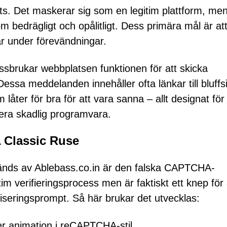
ats. Det maskerar sig som en legitim plattform, me
 bedrägligt och opålitligt. Dess primära mål är att
ar under förevändningar.
issbrukar webbplatsen funktionen för att skicka
ssa meddelanden innehåller ofta länkar till bluffsi
åter för bra för att vara sanna – allt designat för 
rera skadlig programvara.
 Classic Ruse
änds av Ablebass.co.in är den falska CAPTCHA-
tim verifieringsprocess men är faktiskt ett knep för 
aviseringsprompt. Så här brukar det utvecklas:
er animation i reCAPTCHA-stil.