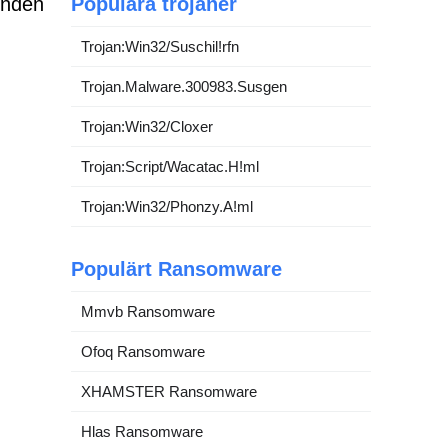
enden
Populära trojaner
Trojan:Win32/Suschil!rfn
Trojan.Malware.300983.Susgen
Trojan:Win32/Cloxer
Trojan:Script/Wacatac.H!ml
Trojan:Win32/Phonzy.A!ml
Populärt Ransomware
Mmvb Ransomware
Ofoq Ransomware
XHAMSTER Ransomware
Hlas Ransomware