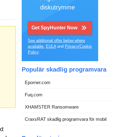
diskutrymme
Get SpyHunter Now
See additional offer below where
available.
EULA
and
Privacy/Cookie
Policy
.
Populär skadlig programvara
Eporner.com
Fuq.com
XHAMSTER Ransomware
CraxsRAT skadlig programvara för mobil
kt