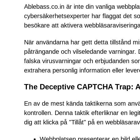
Ablebass.co.in är inte din vanliga webbpl
cybersäkerhetsexperter har flaggat det som
besökare att aktivera webbläsaravisering
När användarna har gett detta tillstånd m
påträngande och vilseledande varningar. De
falska virusvarningar och erbjudanden som l
extrahera personlig information eller leve
The Deceptive CAPTCHA Trap: A
En av de mest kända taktikerna som anv
kontrollen. Denna taktik efterliknar en legi
dig att klicka på "Tillåt" på en webbläsar
Webbplatsen presenterar en bild ell