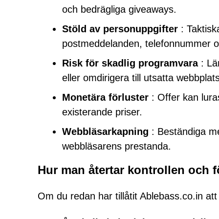
och bedrägliga giveaways.
Stöld av personuppgifter
: Taktisk
postmeddelanden, telefonnummer oc
Risk för skadlig programvara
: Lä
eller omdirigera till utsatta webbplat
Monetära förluster
: Offer kan lura
existerande priser.
Webbläsarkapning
: Beständiga m
webbläsarens prestanda.
Hur man återtar kontrollen och f
Om du redan har tillåtit Ablebass.co.in a