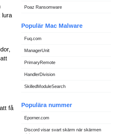
n
Poaz Ransomware
 lura
Populär Mac Malware
Fuq.com
dor,
ManagerUnit
att
PrimaryRemote
HandlerDivision
SkilledModuleSearch
Populära nummer
att få
Eporner.com
Discord visar svart skärm när skärmen