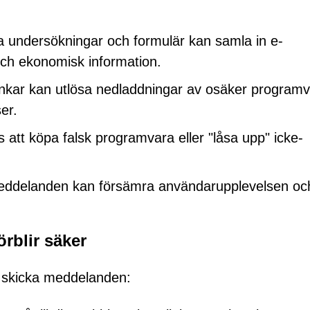
a undersökningar och formulär kan samla in e-
h ekonomisk information.
nkar kan utlösa nedladdningar av osäker program
ser.
s att köpa falsk programvara eller "låsa upp" icke-
eddelanden kan försämra användarupplevelsen oc
örblir säker
tt skicka meddelanden: