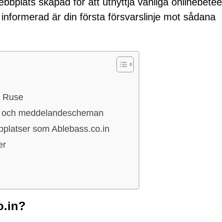
bbplats skapad för att utnyttja vanliga onlinebete
ch informerad är din första försvarslinje mot sådana
c Ruse
- och meddelandescheman
bplatser som Ablebass.co.in
er
o.in?