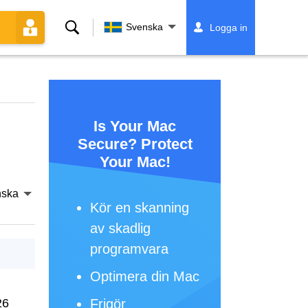
Sök
Svenska
Logga in
Is Your Mac
Secure? Protect
Your Mac!
nska
Kör en skanning
av skadlig
programvara
Optimera din Mac
26
Frigör