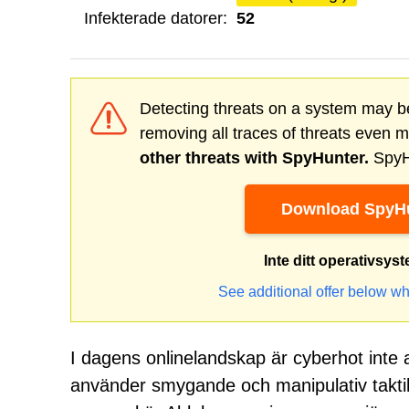
Infekterade datorer:
52
Detecting threats on a system may be
removing all traces of threats even 
other threats with SpyHunter.
SpyHu
Download SpyHu
Inte ditt operativsys
See additional offer below wh
I dagens onlinelandskap är cyberhot inte
använder smygande och manipulativ taktik 