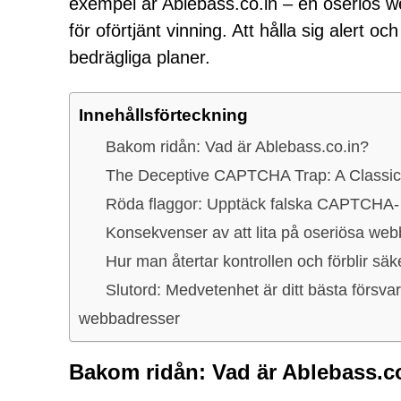
exempel är Ablebass.co.in – en oseriös we
för oförtjänt vinning. Att hålla sig alert o
bedrägliga planer.
Innehållsförteckning
Bakom ridån: Vad är Ablebass.co.in?
The Deceptive CAPTCHA Trap: A Classi
Röda flaggor: Upptäck falska CAPTCHA
Konsekvenser av att lita på oseriösa web
Hur man återtar kontrollen och förblir säk
Slutord: Medvetenhet är ditt bästa försvar
webbadresser
Bakom ridån: Vad är Ablebass.c