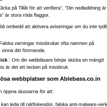
cka på Tillåt för att verifiera", "Din nedladdning är
ta" är stora röda flaggor.
bli ombedd att aktivera aviseringar om du inte tydli
Falska varningar missbrukar ofta namnen på
 vinna ditt förtroende.
lick
: Om din webbläsare börjar skicka en mängd
ts är det ett tecken på missbruk.
riösa webbplatser som Ablebass.co.in
an öppna slussarna för att:
an leda till nätfiskesidor, falska anti-malware-ver