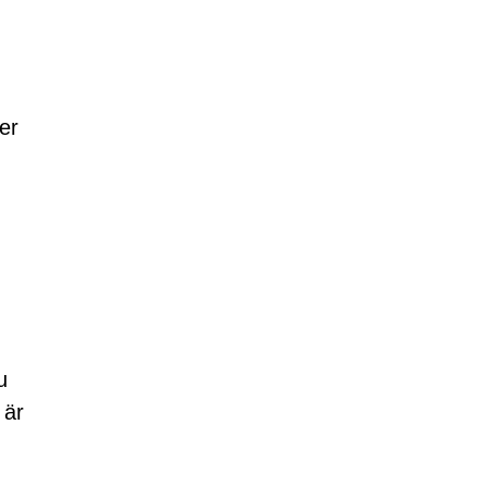
er
u
 är