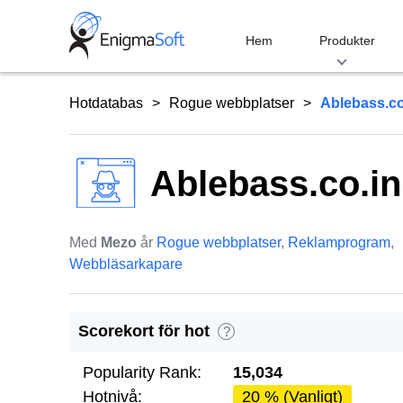
Skip
to
Hem
Produkter
content
Hotdatabas
Rogue webbplatser
Ablebass.co
Ablebass.co.in
Med
Mezo
år
Rogue webbplatser
,
Reklamprogram
,
Webbläsarkapare
Scorekort för hot
?
Popularity Rank:
15,034
Hotnivå:
20 % (Vanligt)