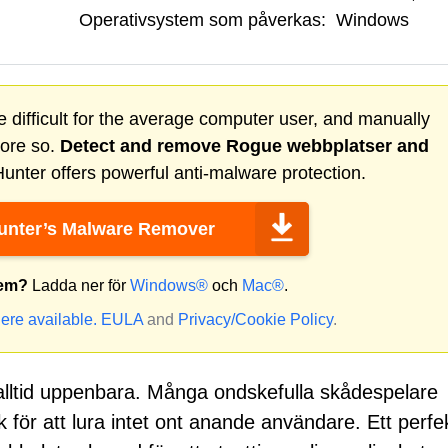
Operativsystem som påverkas:
Windows
 difficult for the average computer user, and manually
more so.
Detect and remove
Rogue webbplatser
and
nter offers powerful anti-malware protection.
nter’s Malware Remover
tem?
Ladda ner för
Windows®
och
Mac®
.
ere available.
EULA
and
Privacy/Cookie Policy
.
 alltid uppenbara. Många ondskefulla skådespelare
för att lura intet ont anande användare. Ett perfe