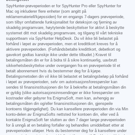
SpyHunter-prøveperioden er for SpyHunter Pro eller SpyHunter for
Mac og inkluderer flere enheter (som angitt på
reklamemateriell/kjøpssiden) for en engangs 7-dagers prøveperiode,
som tilbyr omfattende funksjonalitet for deteksjon og fjerning av
skadelig programvare, høytytende beskyttelser for aktivt å beskytte
systemet ditt mot skadelig programvare, og tilgang til vårt tekniske
supportteam via SpyHunter HelpDesk. Du vil ikke bli belastet på
forhånd i løpet av prøveperioden, men et kredittkort kreves for å
aktivere prøveperioden. (Forhåndsbetalte kredittkort, debetkort og
gavekort godtas kanskje ikke under dette tilbudet.) Kravet til
betalingsmåten din er for å bidra til å sikre kontinuerlig, uavbrutt
sikkerhetsbeskyttelse under overgangen fra en prøveperiode til et
betalt abonnement hvis du bestemmer deg for å kjøpe.
Betalingsmetoden din vil ikke bli belastet et betalingsbeløp på forhånd
i løpet av prøveperioden, selv om autorisasjonsforespørsler kan
sendes til finansinstitusjonen din for å bekrefte at betalingsmåten din
er gyldig (slike autorisasjonsinnsendinger er ikke forespørsler om
kostnader eller gebyrer fra EnigmaSoft, men kan, avhengig av
betalingsmåten din og/eller finansinstitusjonen din, gjenspeile
kontoens tilgjengelighet). Du kan kansellere prøveperioden din via Min
konto-delen av EnigmaSofts nettsted for kontoen din, eller ved å
kontakte EnigmaSoft før slutten av den 7 dager lange prøveperioden
for å unngå at en betaling forfaller og behandles umiddelbart etter at
prøveperioden utløper. Hvis du bestemmer deg for å kansellere under