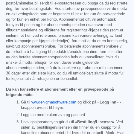
postpåminnelse bli sendt til e-postadressen du oppga da du registrerte
deg, før hver betalingsdato. Ved starten av prøveperioden vil du motta
en aktiveringskode som er begrenset til bruk for kun én prøveperiode
og for kun én enhet per konto. Abonnementet ditt vil automatisk
fornyes til prisen og for abonnementsperioden i samsvar med
tilbudsmaterialene og vilkårene for registrerings-/kjøpssiden (som er
innlemmet heri ved referanse; prisene kan variere avhengig av land
eller kampanje per kjøpssidedetaljer), forutsatt at du er en kontinuerlig,
uavbrutt abonnementsbruker. For betalende abonnementsbrukere vil
du fortsette å ha tilgang til produktet/produktene dine frem til slutten
av den betalte abonnementsperioden hvis du kansellerer. Hvis du
ønsker å motta refusjon for den daværende gjeldende
abonnementsperioden, må du kansellere og søke om refusjon innen
30 dager etter ditt siste kjøp, og du vil umiddelbart slutte å motta full
funksjonalitet når refusjonen er behandlet.
Du kan kansellere et abonnement eller en prøveperiode på
følgende måte:
Gå til
www.enigmasoftware.com
og klikk på
«Logg inn»
-
knappen øverst til høyre.
Logg inn med brukernavn og passord.
I navigasjonsmenyen går du til
«Bestilling/Lisenser».
Ved
siden av bestillingen/lisensen din finner du en knapp for å
kansellere abonnementet ditt hvis det er aktuelt. Merk: Hvis