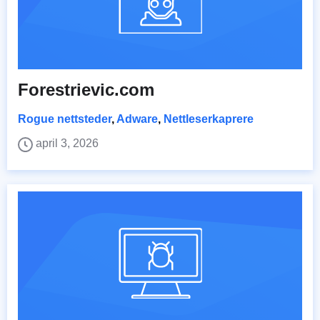
Forestrievic.com
Rogue nettsteder
,
Adware
,
Nettleserkaprere
april 3, 2026