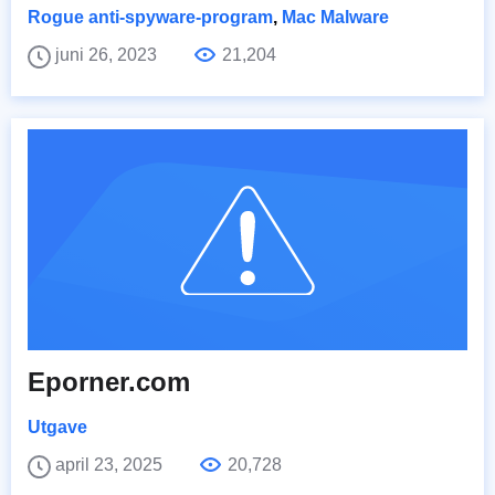
Rogue anti-spyware-program
,
Mac Malware
juni 26, 2023
21,204
Eporner.com
Utgave
april 23, 2025
20,728