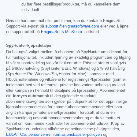
du har flere bestillinger/produkter, må du kansellere dem
individuelt.
Hvis du har spørsmål eller problemer, kan du kontakte EnigmaSoft
Support via e-post på
support@enigmasoftware.com
eller ved å åpne
en supportbillett på
EnigmaSofts MinKonto
-nettsted.
------
SpyHunter-kjøpsdetaljer
Du har også valget mellom å abonnere på SpyHunter umiddelbart for
full funksjonalitet, inkludert fjerning av skadelig programvare og tilgang
til vår supportavdeling via vår brukerstøtte. Prisene starter vanligvis
på
$49.98
halvårlig (SpyHunter Basic Windows) og
$79.98
halvårlig
(SpyHunter Pro Windows/SpyHunter for Mac) i samsvar med
tilbudsmaterialene og vilkårene for registrerings-/kjøpssiden (som er
innlemmet heri ved referanse; prisene kan variere avhengig av land
eller kampanje i henhold til detaljene på kjøpssiden). Abonnementet
ditt
fornyes automatisk
til den gjeldende standard
abonnementsavgiften som gjelder på tidspunktet for det opprinnelige
kjøpsabonnementet og for samme abonnementsperiode eller som
angitt i kampanjematerialene/kjøpssiden, forutsatt at du er en
kontinuerlig og uavbrutt abonnementsbruker og at du vil motta et
varsel om kommende kostnader før abonnementet utløper. Kjøp av
SpyHunter er underlagt vilkårene og betingelsene på kjøpssiden,
EULA/TOS
,
personvern-/informasjonskapsler-policyen
og