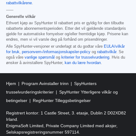
rabattvilkårene
.
------
Generelle vilkår
Ethvert kjøp av SpyHunter til rabattert pris er gyldig for den tilbudte
rabatterte abonnementsperioden. Etter det vil gjeldende standardpris
gjelde for automatiske fornyelser og/eller fremtidige kjøp. Prisene kan
endres, men vi vil varsle deg på forhånd om prisendringer.
Alle SpyHunter-versjoner er underlagt at du godtar våre
EULA/vilkår
for bruk
,
personvern-/informasjonskapsler-policy
og
rabattvilkår
. Se
også våre
vanlige spørsmål
og
kriterier for trusselvurdering
. Hvis du
ønsker å avinstallere SpyHunter,
kan du lære hvordan
.
Hjem
Program Avinstaller trinn
SpyHunters
trusselvurderingskriterier
SpyHunter Ytterligere vilkår og
betingelser
RegHunter Tilleggsbetingelser
Registrert kontor: 1 Castle Street, 3. etasje, Dublin 2 D02XD82
Irland.
EnigmaSoft Limited, Private Company Limited med aksjer,
Selskapsregistreringsnummer 597114.