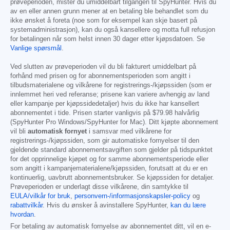
prøveperioden, mister du umiddelbart tilgangen til SpyHunter. Hvis du
av en eller annen grunn mener at en betaling ble behandlet som du
ikke ønsket å foreta (noe som for eksempel kan skje basert på
systemadministrasjon), kan du også kansellere og motta full refusjon
for betalingen når som helst innen 30 dager etter kjøpsdatoen. Se
Vanlige spørsmål
.
Ved slutten av prøveperioden vil du bli fakturert umiddelbart på
forhånd med prisen og for abonnementsperioden som angitt i
tilbudsmaterialene og vilkårene for registrerings-/kjøpssiden (som er
innlemmet heri ved referanse; prisene kan variere avhengig av land
eller kampanje per kjøpssidedetaljer) hvis du ikke har kansellert
abonnementet i tide. Prisen starter vanligvis på
$79.98
halvårlig
(SpyHunter Pro Windows/SpyHunter for Mac). Ditt kjøpte abonnement
vil bli
automatisk fornyet
i samsvar med vilkårene for
registrerings-/kjøpssiden, som gir automatiske fornyelser til den
gjeldende standard abonnementsavgiften som gjelder på tidspunktet
for det opprinnelige kjøpet og for samme abonnementsperiode eller
som angitt i kampanjematerialene/kjøpssiden, forutsatt at du er en
kontinuerlig, uavbrutt abonnementsbruker. Se kjøpssiden for detaljer.
Prøveperioden er underlagt disse vilkårene, din samtykke til
EULA/vilkår for bruk
,
personvern-/informasjonskapsler-policy
og
rabattvilkår
. Hvis du ønsker å avinstallere SpyHunter,
kan du lære
hvordan
.
For betaling av automatisk fornyelse av abonnementet ditt, vil en e-