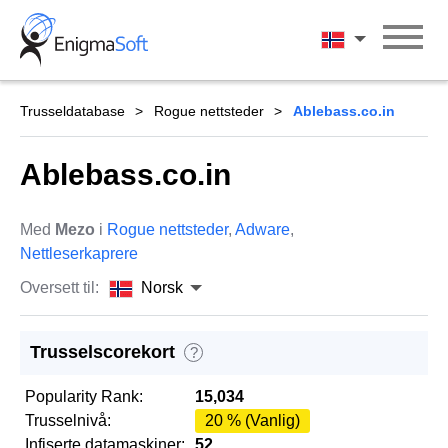
Skip
to
Norsk
content
Trusseldatabase
Rogue nettsteder
Ablebass.co.in
Ablebass.co.in
Med
Mezo
i
Rogue nettsteder
,
Adware
,
Nettleserkaprere
Oversett til:
Norsk
Trusselscorekort
?
Popularity Rank:
15,034
Trusselnivå:
20 % (Vanlig)
Infiserte datamaskiner:
52