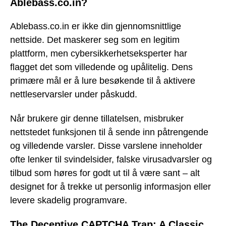
Ablebass.co.in?
Ablebass.co.in er ikke din gjennomsnittlige
nettside. Det maskerer seg som en legitim
plattform, men cybersikkerhetseksperter har
flagget det som villedende og upålitelig. Dens
primære mål er å lure besøkende til å aktivere
nettleservarsler under påskudd.
Når brukere gir denne tillatelsen, misbruker
nettstedet funksjonen til å sende inn påtrengende
og villedende varsler. Disse varslene inneholder
ofte lenker til svindelsider, falske virusadvarsler og
tilbud som høres for godt ut til å være sant – alt
designet for å trekke ut personlig informasjon eller
levere skadelig programvare.
The Deceptive CAPTCHA Trap: A Classic