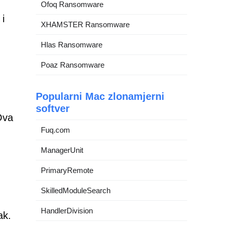
Ofoq Ransomware
 i
XHAMSTER Ransomware
Hlas Ransomware
Poaz Ransomware
Popularni Mac zlonamjerni
softver
Ova
Fuq.com
ManagerUnit
PrimaryRemote
SkilledModuleSearch
HandlerDivision
ak.