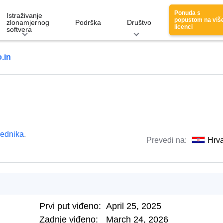
Ponuda s
Istraživanje
popustom na viš
zlonamjernog
Podrška
Društvo
licenci
softvera
.in
lednika
.
Prevedi na:
Hrva
Prvi put viđeno:
April 25, 2025
Zadnje viđeno:
March 24, 2026