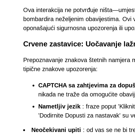
Ova interakcija ne potvrđuje ništa—umjest
bombardira neželjenim obavijestima. Ovi var
oponašajući sigurnosna upozorenja ili upo
Crvene zastavice: Uočavanje la
Prepoznavanje znakova štetnih namjera mo
tipične znakove upozorenja:
CAPTCHA sa zahtjevima za dopuš
nikada ne traže da omogućite obavij
Nametljiv jezik
: fraze poput 'Klikni
'Dodirnite Dopusti za nastavak' su ve
Neočekivani upiti
: od vas se ne bi tr