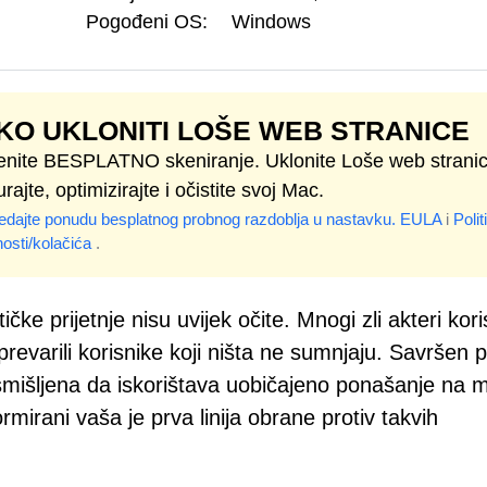
Pogođeni OS:
Windows
KO UKLONITI LOŠE WEB STRANICE
enite BESPLATNO skeniranje. Uklonite Loše web stranic
rajte, optimizirajte i očistite svoj Mac.
edajte ponudu besplatnog probnog razdoblja u nastavku.
EULA
i
Polit
nosti/kolačića
.
 prijetnje nisu uvijek očite. Mnogi zli akteri kori
revarili korisnike koji ništa ne sumnjaju. Savršen p
smišljena da iskorištava uobičajeno ponašanje na m
rmirani vaša je prva linija obrane protiv takvih