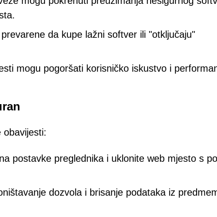
Veze mogu pokrenuti preuzimanja nesigurnog soft
sta.
 prevarene da kupe lažni softver ili "otključaju"
esti mogu pogoršati korisničko iskustvo i performa
uran
 obavijesti:
 na postavke preglednika i uklonite web mjesto s p
ništavanje dozvola i brisanje podataka iz predmem