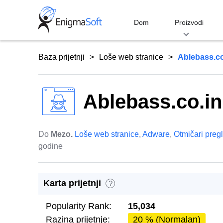
Skip
to
Dom
Proizvodi
content
Baza prijetnji
Loše web stranice
Ablebass.co
Ablebass.co.in
Do
Mezo.
Loše web stranice
,
Adware
,
Otmičari preg
godine
Karta prijetnji
?
Popularity Rank:
15,034
Razina prijetnje:
20 % (Normalan)