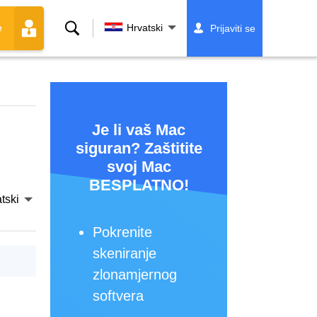
Traži
Hrvatski
Prijaviti se
e
Je li vaš Mac
siguran? Zaštitite
svoj Mac
BESPLATNO!
tski
Pokrenite
skeniranje
zlonamjernog
softvera