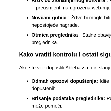
Rizik od zlonamjernog softvera
: 
ili preusmjeriti na ugrožena web-mje
Novčani gubici
: Žrtve bi mogle biti
nepostojeće nagrade.
Otmica preglednika
: Stalne obavij
preglednika.
Kako vratiti kontrolu i ostati sig
Ako ste već dopustili Ablebass.co.in slanje
Odmah opozovi dopuštenja:
Idite
dopuštenih.
Brisanje podataka preglednika:
Po
može pomoći.