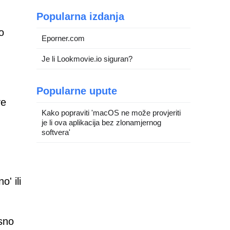
Popularna izdanja
o
Eporner.com
Je li Lookmovie.io siguran?
Popularne upute
ve
Kako popraviti 'macOS ne može provjeriti
je li ova aplikacija bez zlonamjernog
softvera'
' ili
asno