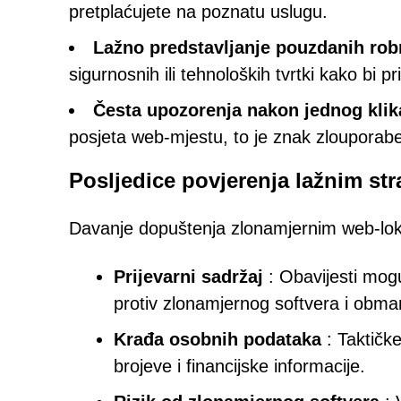
pretplaćujete na poznatu uslugu.
Lažno predstavljanje pouzdanih rob
sigurnosnih ili tehnoloških tvrtki kako bi p
Česta upozorenja nakon jednog klik
posjeta web-mjestu, to je znak zlouporabe
Posljedice povjerenja lažnim st
Davanje dopuštenja zlonamjernim web-loka
Prijevarni sadržaj
: Obavijesti mogu
protiv zlonamjernog softvera i obma
Krađa osobnih podataka
: Taktičke
brojeve i financijske informacije.