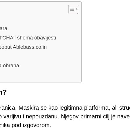
ara
TCHA i shema obavijesti
poput Ablebass.co.in
ja obrana
in?
anica. Maskira se kao legitimna platforma, ali stru
o varljivu i nepouzdanu. Njegov primarni cilj je nave
dnika pod izgovorom.