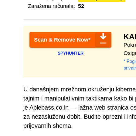
Zaražena računala:
52
KA
Scan & Remove Now*
Pokr
Osigu
SPYHUNTER
* Pogl
privat
U današnjem mrežnom okruženju kibernetičke
tajnim i manipulativnim taktikama kako bi p
je Ablebass.co.in — lažna web stranica o
za nezasluženu dobit. Budite oprezni i info
prijevarnih shema.