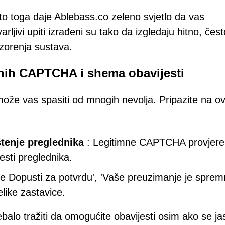
o toga daje Ablebass.co zeleno svjetlo da vas
ljivi upiti izrađeni su tako da izgledaju hitno, čest
zorenja sustava.
žnih CAPTCHA i shema obavijesti
že vas spasiti od mnogih nevolja. Pripazite na o
tenje preglednika
: Legitimne CAPTCHA provjere
esti preglednika.
te Dopusti za potvrdu', 'Vaše preuzimanje je spremno
like zastavice.
ebalo tražiti da omogućite obavijesti osim ako se j