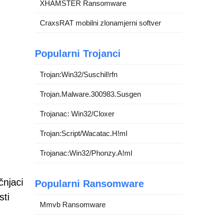
XHAMSTER Ransomware
CraxsRAT mobilni zlonamjerni softver
Popularni Trojanci
Trojan:Win32/Suschil!rfn
Trojan.Malware.300983.Susgen
Trojanac: Win32/Cloxer
Trojan:Script/Wacatac.H!ml
Trojanac:Win32/Phonzy.A!ml
čnjaci
Popularni Ransomware
sti
Mmvb Ransomware