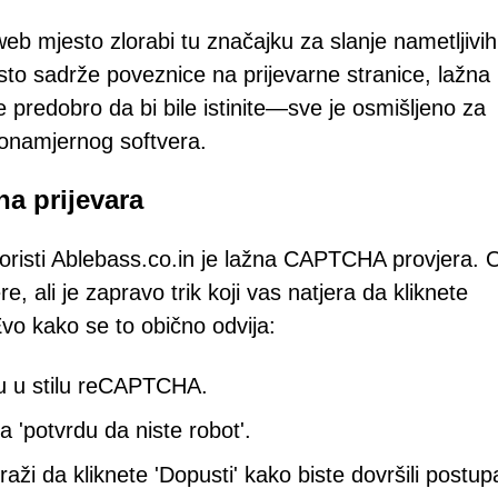
eb mjesto zlorabi tu značajku za slanje nametljivih
sto sadrže poveznice na prijevarne stranice, lažna
 predobro da bi bile istinite—sve je osmišljeno za
zlonamjernog softvera.
a prijevara
 koristi Ablebass.co.in je lažna CAPTCHA provjera. 
, ali je zapravo trik koji vas natjera da kliknete
Evo kako se to obično odvija:
iju u stilu reCAPTCHA.
a 'potvrdu da niste robot'.
i da kliknete 'Dopusti' kako biste dovršili postup