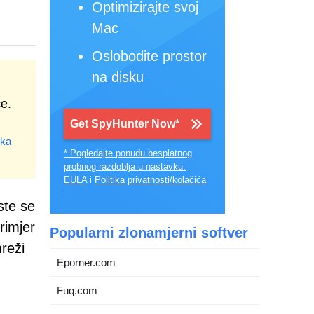
Optimizirajte svoj
Mac
Oslobodite prostor
na disku
e.
Get SpyHunter Now*
ika
* Pogledajte ponudu besplatnog
probnog razdoblja u nastavku.
EULA
i
Politika privatnosti/kolačića
.
ste se
rimjer
Popularni zlonamjerni softver
reži
Eporner.com
Fuq.com