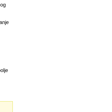
nog
vanje
olje