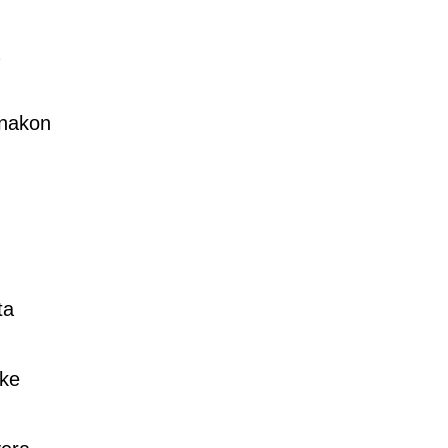
 nakon
ta
ske