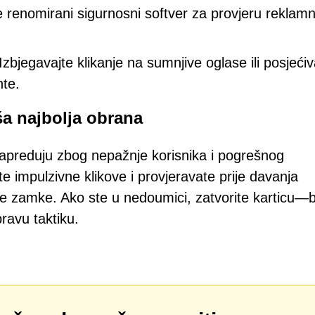
e renomirani sigurnosni softver za provjeru reklam
Izbjegavajte klikanje na sumnjive oglase ili posjeći
nte.
aša najbolja obrana
apreduju zbog nepažnje korisnika i pogrešnog
e impulzivne klikove i provjeravate prije davanja
e zamke. Ako ste u nedoumici, zatvorite karticu—b
pravu taktiku.