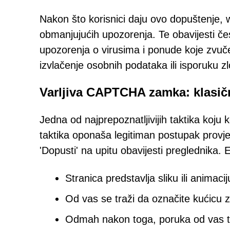
Nakon što korisnici daju ovo dopuštenje, w
obmanjujućih upozorenja. Te obavijesti če
upozorenja o virusima i ponude koje zvuče
izvlačenje osobnih podataka ili isporuku 
Varljiva CAPTCHA zamka: klasičn
Jedna od najprepoznatljivijih taktika koju
taktika oponaša legitiman postupak provjere
'Dopusti' na upitu obavijesti preglednika. 
Stranica predstavlja sliku ili animac
Od vas se traži da označite kućicu z
Odmah nakon toga, poruka od vas traž