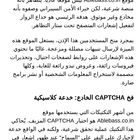
منصة شرعية، لكن خبراء الأمن السيبراني وصفوه بأنه
مخادع وغير موثوق. هدفه الرئيسي هو خداع الزوار
لتفعيل إشعارات المتصفح تحت ستار التظاهر.
بمجرد منح المستخدمين هذا الإذن، يستغل الموقع هذه
الميزة لإرسال تنبيهات مضللة ومزعجة. غالبًا ما تحتوي
هذه الإشعارات على روابط لصفحات احتيال، وتحذيرات
فيروسات زائفة، وعروض تبدو رائعة للغاية، وكلها
مصممة لاستخراج المعلومات الشخصية أو نشر برامج
ضارة.
فخ CAPTCHA الخادع: خدعة كلاسيكية
من أشهر التكتيكات التي يستخدمها موقع
Ablebass.co.in هو اختبار CAPTCHA المزيف. يُحاكي
هذا التكتيك عملية تحقق شرعية، ولكنه في الواقع خدعة
لإجبارك على النقر على "السماح" عند ظهور إشعار في