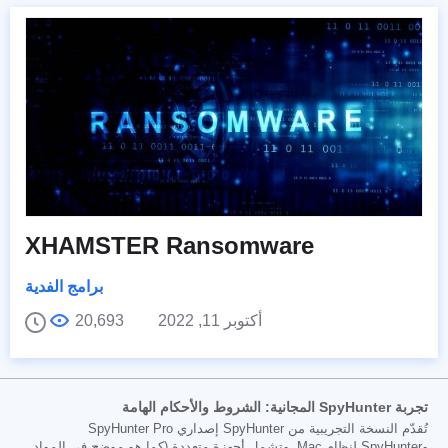
XHAMSTER Ransomware
برامج الفدية
أكتوبر 11, 2022
20,693
تجربة SpyHunter المجانية: الشروط والأحكام الهامة
تُقدّم النسخة التجريبية من SpyHunter إصداري SpyHunter Pro
وSpyHunter لنظام Mac، وتشمل أجهزة متعددة (كما هو موضح في المواد