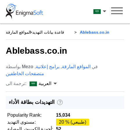
Skip
to
العربية
content
Ablebass.co.in
قاعدة بيانات التهديد
المواقع المارقة
Ablebass.co.in
في
المواقع المارقة
,
برامج إعلانية
,
Mezo
بواسطة
متصفحات الخاطفين
العربية
ترجمة الى:
التهديدات بطاقة الأداء
?
Popularity Rank:
15,034
20 % (طبيعي)
مستوى التهديد:
52
أجهزة الكمبيوتر المصابة: