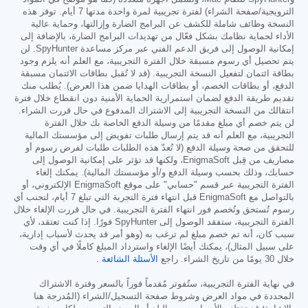
الترويجية/صفحة الشراء) لفترة تجريبية لمرة واحدة مدتها 7 أيام. توفر هذه
النسخة وظائف شاملة للكشف عن البرامج الضارة وإزالتها، وحماية عالية
الأداء لحماية نظامك بشكل فعّال من تهديدات البرامج الضارة، بالإضافة إلى
إمكانية الوصول إلى فريق الدعم الفني عبر مركز مساعدة SpyHunter. لن
يتم تحصيل أي رسوم مسبقة خلال الفترة التجريبية، مع العلم أنه يلزم وجود
بطاقة ائتمان لتفعيل النسخة التجريبية. (قد لا تُقبل بطاقات الائتمان مسبقة
الدفع، أو بطاقات الخصم، أو بطاقات الهدايا ضمن هذا العرض). يُطلب منك
تقديم طريقة الدفع لضمان استمرارية الحماية الأمنية دون انقطاع خلال فترة
انتقالك من النسخة التجريبية إلى الاشتراك المدفوع في حال قررت الشراء.
لن يتم خصم أي مبلغ مقدمًا من وسيلة الدفع الخاصة بك خلال الفترة
التجريبية، مع العلم أنه قد يتم إرسال طلبات تفويض إلى مؤسستك المالية
للتحقق من صحة وسيلة الدفع (لا تُعدّ هذه الطلبات طلبات لفرض رسوم أو
مصاريف من قِبل EnigmaSoft، ولكنها قد تؤثر على إمكانية الوصول إلى
حسابك، وذلك بحسب وسيلة الدفع و/أو مؤسستك المالية). يمكنك إلغاء
الفترة التجريبية عبر قسم "حسابي" على موقع EnigmaSoft الإلكتروني، أو
بالتواصل مع EnigmaSoft قبل انتهاء فترة التجربة التي تبلغ 7 أيام، لتجنب أي
رسوم تُستحق وتُخصم فور انتهاء الفترة التجريبية. في حال قررت الإلغاء خلال
الفترة التجريبية، ستفقد الوصول إلى SpyHunter فورًا. إذا كنت تعتقد، لأي
سبب كان، أنه تم خصم مبلغ لم ترغب به (وهو أمر قد يحدث لأسباب إدارية،
على سبيل المثال)، يمكنك أيضًا الإلغاء واسترداد المبلغ كاملًا في أي وقت
خلال 30 يومًا من تاريخ الشراء. راجع
الأسئلة الشائعة
.
في نهاية الفترة التجريبية، ستُفوتر مُقدماً فوراً بالسعر وفترة الاشتراك
المحددة في مواد العرض وشروط صفحة التسجيل/الشراء (المُدرجة هنا