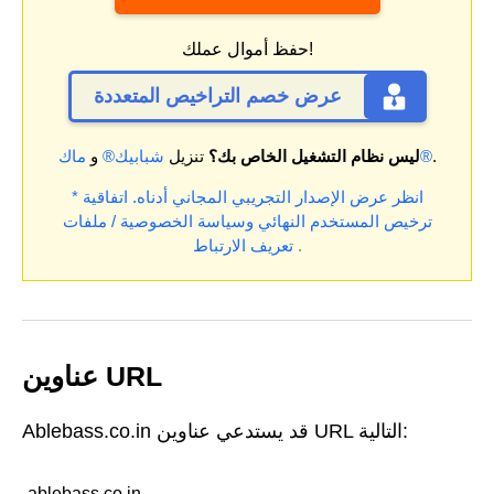
حفظ أموال عملك!
عرض خصم التراخيص المتعددة
.
ماك®
ليس نظام التشغيل الخاص بك؟
تنزيل
شبابيك®
و
* انظر عرض الإصدار التجريبي المجاني أدناه.
اتفاقية
ترخيص المستخدم النهائي
وسياسة الخصوصية / ملفات
.
تعريف الارتباط
عناوين URL
Ablebass.co.in قد يستدعي عناوين URL التالية:
ablebass.co.in