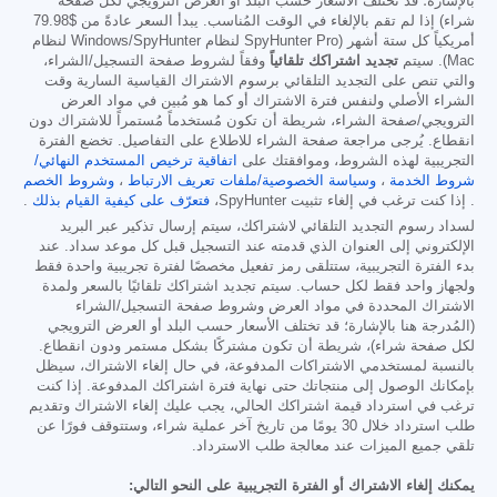
بالإشارة؛ قد تختلف الأسعار حسب البلد أو العرض الترويجي لكل صفحة
شراء) إذا لم تقم بالإلغاء في الوقت المُناسب. يبدأ السعر عادةً من
$79.98
أمريكياً كل ستة أشهر (SpyHunter Pro لنظام Windows/SpyHunter لنظام
Mac). سيتم
تجديد اشتراكك تلقائياً
وفقاً لشروط صفحة التسجيل/الشراء،
والتي تنص على التجديد التلقائي برسوم الاشتراك القياسية السارية وقت
الشراء الأصلي ولنفس فترة الاشتراك أو كما هو مُبين في مواد العرض
الترويجي/صفحة الشراء، شريطة أن تكون مُستخدماً مُستمراً للاشتراك دون
انقطاع. يُرجى مراجعة صفحة الشراء للاطلاع على التفاصيل. تخضع الفترة
التجريبية لهذه الشروط، وموافقتك على
اتفاقية ترخيص المستخدم النهائي/
شروط الخدمة
،
وسياسة الخصوصية/ملفات تعريف الارتباط
،
وشروط الخصم
. إذا كنت ترغب في إلغاء تثبيت SpyHunter،
فتعرّف على كيفية القيام بذلك
.
لسداد رسوم التجديد التلقائي لاشتراكك، سيتم إرسال تذكير عبر البريد
الإلكتروني إلى العنوان الذي قدمته عند التسجيل قبل كل موعد سداد. عند
بدء الفترة التجريبية، ستتلقى رمز تفعيل مخصصًا لفترة تجريبية واحدة فقط
ولجهاز واحد فقط لكل حساب. سيتم تجديد اشتراكك تلقائيًا بالسعر ولمدة
الاشتراك المحددة في مواد العرض وشروط صفحة التسجيل/الشراء
(المُدرجة هنا بالإشارة؛ قد تختلف الأسعار حسب البلد أو العرض الترويجي
لكل صفحة شراء)، شريطة أن تكون مشتركًا بشكل مستمر ودون انقطاع.
بالنسبة لمستخدمي الاشتراكات المدفوعة، في حال إلغاء الاشتراك، سيظل
بإمكانك الوصول إلى منتجاتك حتى نهاية فترة اشتراكك المدفوعة. إذا كنت
ترغب في استرداد قيمة اشتراكك الحالي، يجب عليك إلغاء الاشتراك وتقديم
طلب استرداد خلال 30 يومًا من تاريخ آخر عملية شراء، وستتوقف فورًا عن
تلقي جميع الميزات عند معالجة طلب الاسترداد.
يمكنك إلغاء الاشتراك أو الفترة التجريبية على النحو التالي: