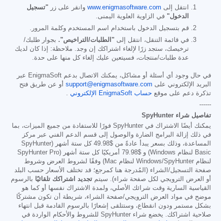
انتقل إلى
www.enigmasoftware.com
وانقر على زر
"تسجيل
الدخول"
في الزاوية العلوية اليمنى.
قم بتسجيل الدخول باستخدام اسم المستخدم وكلمة المرور.
في قائمة التنقل، انتقل إلى
"الطلبات/التراخيص".
بجوار طلبك/
ترخيصك، ستجد زرًا لإلغاء اشتراكك إن وجد. ملاحظة: إذا كان لديك
عدة طلبات/منتجات، فسيتعين عليك إلغاء كل منها على حدة.
في حال وجود أي أسئلة أو مشاكل، يمكنك الاتصال بدعم EnigmaSoft عبر
البريد الإلكتروني على
support@enigmasoftware.com
أو عن طريق فتح
تذكرة دعم على موقع
حساب EnigmaSoft الإلكتروني
.
------
تفاصيل شراء SpyHunter
يمكنك أيضًا الاشتراك في SpyHunter فورًا للاستفادة من جميع الميزات، بما
في ذلك إزالة البرامج الضارة والوصول إلى قسم الدعم الفني عبر مركز
المساعدة، وذلك بسعر يبدأ عادةً من
$49.98
كل ستة أشهر (SpyHunter
Basic لنظام Windows) و
$79.98
أمريكيًا كل ستة أشهر (SpyHunter Pro
لنظام Windows/SpyHunter لنظام Mac) وفقًا لشروط العرض وشروط
صفحة التسجيل/الشراء (المُدرجة هنا كمرجع؛ قد تختلف الأسعار حسب البلد
أو العرض الترويجي لكل صفحة شراء). سيتم
تجديد اشتراكك تلقائيًا
بالرسوم
القياسية السارية وقت شرائك الأصلي، ولمدة الاشتراك نفسها أو كما هو
موضح في مواد العرض الترويجي/صفحة الشراء، شريطة أن تكون مشتركًا
بشكل مستمر ودون انقطاع، وستتلقى إشعارًا بالرسوم القادمة قبل انتهاء
صلاحية اشتراكك. يخضع شراء SpyHunter للشروط والأحكام الواردة في