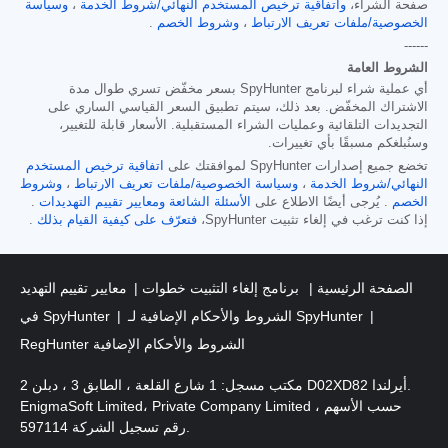
صفحة الشراء،
واتفاقية ترخيص المستخدم النهائي/شروط الخدمة
،
وسياسة
الخصوصية/ملفات تعريف الارتباط
،
وشروط الخصم
.
------
الشروط العامة
أي عملية شراء لبرنامج SpyHunter بسعر مخفّض تسري طوال مدة
الاشتراك المخفّض. بعد ذلك، سيتم تطبيق السعر القياسي الساري على
التجديدات التلقائية وعمليات الشراء المستقبلية. الأسعار قابلة للتغيير،
وسنُبلغكم مسبقًا بأي تغييرات.
تخضع جميع إصدارات SpyHunter لموافقتك على
اتفاقية ترخيص المستخدم
النهائي/شروط الخدمة
،
وسياسة الخصوصية/ملفات تعريف الارتباط
،
وشروط
الخصم
. يُرجى أيضًا الاطلاع على
الأسئلة الشائعة
ومعايير تقييم التهديدات
.
إذا كنت ترغب في إلغاء تثبيت SpyHunter،
فتعرّف على كيفية القيام بذلك
.
الصفحة الرئيسية
برنامج إلغاء التثبيت خطوات
معايير تقييم التهديد
الشروط والأحكام الإضافية لـ SpyHunter
في SpyHunter
RegHunter الشروط والأحكام الإضافية
مكتب مسجل: 1 شارع القلعة ، الطابق 3 ، دبلن 2 D02XD82 أيرلندا.
EnigmaSoft Limited، Private Company Limited حسب الأسهم ،
رقم تسجيل الشركة 597114.